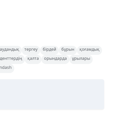
аудандық
тергеу
бірдей
бұрын
қоғамдық
денттердің
қалта
орындарда
ұрылары
ndash