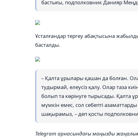
бастығы, подполковник Данияр Меңд
Ұсталғандар тергеу абақтысына жабылд
басталды.
– Қалта ұрылары қашан да болған. Ол
тудырмай, елеусіз қалу. Олар таза киін
болып та көрінуге тырысады. Қалта 
мүмкін емес, сол себепті азаматтард
шақырамыз, – деп қосты подполковн
Telegram арнасындағы маңызды жаңал