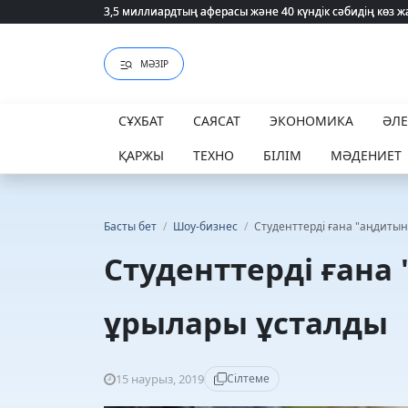
3,5 миллиардтың аферасы және 40 күндік сәбидің көз
3,5 миллиардтың аферасы және 40 күндік сәбидің көз
МӘЗІР
СҰХБАТ
САЯСАТ
ЭКОНОМИКА
ӘЛ
ҚАРЖЫ
ТЕХНО
БІЛІМ
МӘДЕНИЕТ
Басты бет
/
Шоу-бизнес
/
Студенттерді ғана "аңдитын
Студенттерді ғана
ұрылары ұсталды
15 наурыз, 2019
Сілтеме