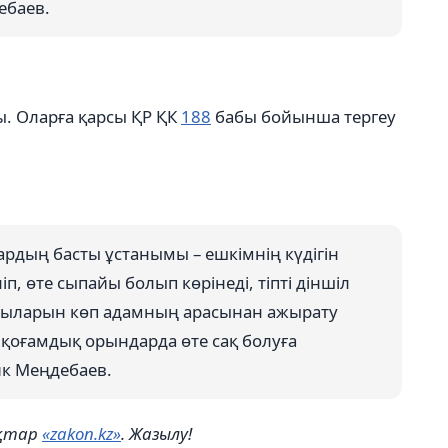
ебаев.
ы. Оларға қарсы ҚР ҚК
188
бабы бойынша тергеу
ардың басты ұстанымы – ешкімнің күдігін
іп, өте сыпайы болып көрінеді, тіпті діншіл
ұрыларын көп адамның арасынан ажырату
ы қоғамдық орындарда өте сақ болуға
ик Меңдебаев.
ықтар
«zakon.kz»
. Жазылу!