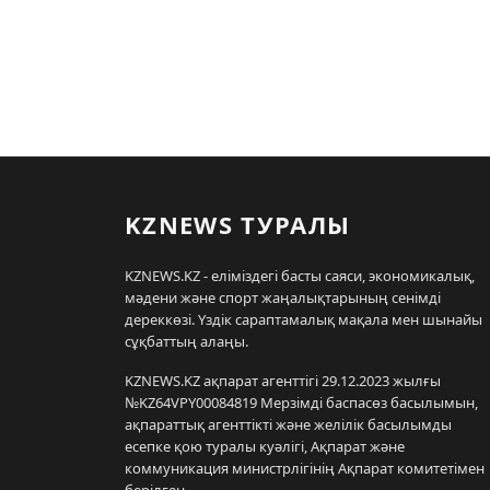
KZNEWS ТУРАЛЫ
KZNEWS.KZ - еліміздегі басты саяси, экономикалық,
мәдени және спорт жаңалықтарының сенімді
дереккөзі. Үздік сараптамалық мақала мен шынайы
сұқбаттың алаңы.
KZNEWS.KZ ақпарат агенттігі 29.12.2023 жылғы
№KZ64VPY00084819 Мерзімді баспасөз басылымын,
ақпараттық агенттікті және желілік басылымды
есепке қою туралы куәлігі, Ақпарат және
коммуникация министрлігінің Ақпарат комитетімен
берілген.