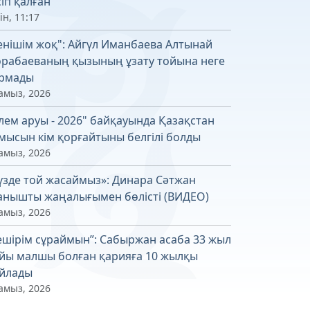
сіп қалған
ін, 11:17
енішім жоқ": Айгүл Иманбаева Алтынай
рабаеваның қызының ұзату тойына неге
рмады
амыз, 2026
лем аруы - 2026" байқауында Қазақстан
мысын кім қорғайтыны белгілі болды
амыз, 2026
үзде той жасаймыз»: Динара Сәтжан
анышты жаңалығымен бөлісті (ВИДЕО)
амыз, 2026
ешірім сұраймын”: Сабыржан асаба 33 жыл
йы малшы болған қарияға 10 жылқы
йлады
амыз, 2026