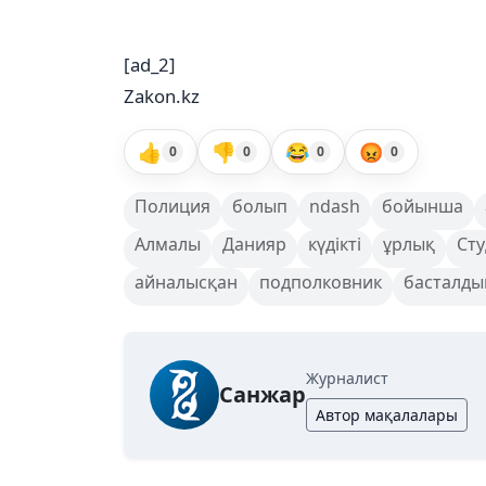
[ad_2]
Zakon.kz
👍
👎
😂
😡
0
0
0
0
Полиция
болып
ndash
бойынша
Алмалы
Данияр
күдікті
ұрлық
Сту
айналысқан
подполковник
басталды
Журналист
Санжар
Автор мақалалары