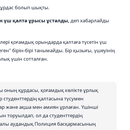
 құрдас болып шықты.
н үш қалта ұрысы ұсталды,
деп хабарлайды
рі қоғамдық орындарда қалтаға түсетін үш
ген" бірін-бірі танымайды. Бір қызығы, үшеуінің
рлық үшін сотталған.
яқты оның құрдасы, қоғамдық көлікте ұрлық
р студенттердің қалтасына түсумен
ар және ақша мен әмиян ұрлаған. Үшінші
рын торуылдап, ол да студенттердің
Алмалы аудандық Полиция басқармасының