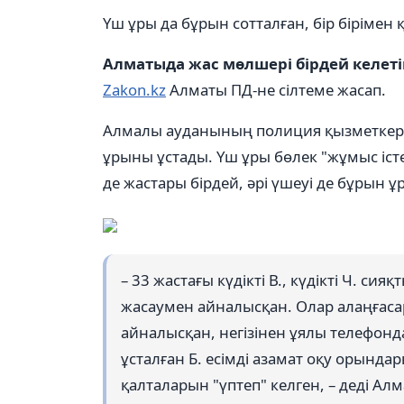
Үш ұры да бұрын сотталған, бір бірімен
Алматыда жас мөлшері бірдей келеті
Zakon.kz
Алматы ПД-не сілтеме жасап.
Алмалы ауданының полиция қызметкерле
ұрыны ұстады. Үш ұры бөлек "жұмыс істе
де жастары бірдей, әрі үшеуі де бұрын ұ
– 33 жастағы күдікті В., күдікті Ч. си
жасаумен айналысқан. Олар алаңғаса
айналысқан, негізінен ұялы телефонд
ұсталған Б. есімді азамат оқу орында
қалталарын "үптеп" келген, – деді 