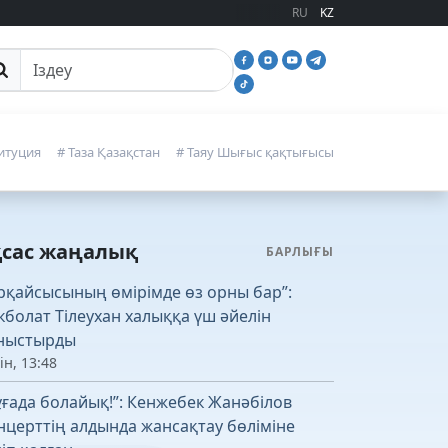
RU
KZ
йттан іздеу
итуция
# Таза Қазақстан
# Таяу Шығыс қақтығысы
қсас жаңалық
БАРЛЫҒЫ
рқайсысының өмірімде өз орны бар”:
кболат Тілеухан халыққа үш әйелін
ныстырды
ін, 13:48
ұғада болайық!”: Кенжебек Жанәбілов
нцерттің алдында жансақтау бөліміне