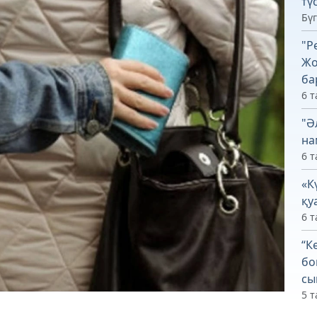
тү
Бүг
"Р
Жо
ба
6 т
"Ә
на
6 т
«К
қу
6 т
“К
бо
сы
5 т