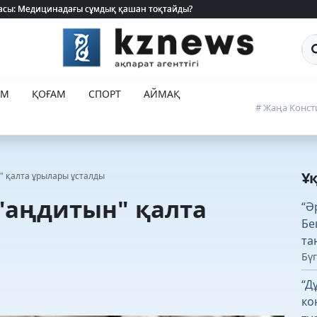
 жасы: Медицинадағы сұмдық қашан тоқтайды?
 жасы: Медицинадағы сұмдық қашан тоқтайды?
Са
ЕМ
ҚОҒАМ
СПОРТ
АЙМАҚ
# Жаңа Конст
Ұ
" қалта ұрылары ұсталды
 "аңдитын" қалта
“Ә
Бе
та
Бүг
“Д
ко