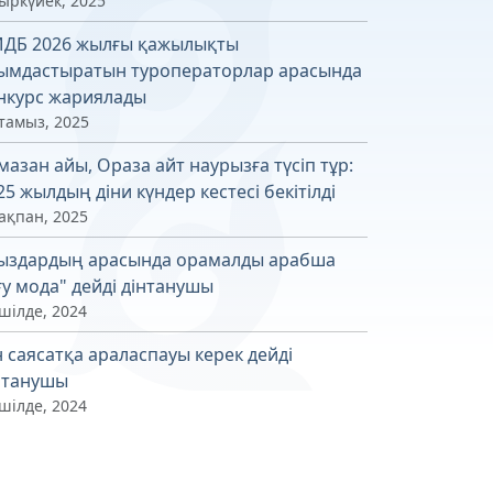
қыркүйек, 2025
ДБ 2026 жылғы қажылықты
ымдастыратын туроператорлар арасында
нкурс жариялады
 тамыз, 2025
мазан айы, Ораза айт наурызға түсіп тұр:
25 жылдың діни күндер кестесі бекітілді
ақпан, 2025
ыздардың арасында орамалды арабша
ғу мода" дейді дінтанушы
шілде, 2024
н саясатқа араласпауы керек дейді
нтанушы
шілде, 2024