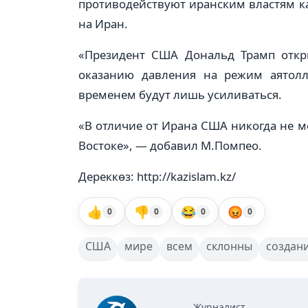
противодействуют иранским властям к
на Иран.
«Президент США Дональд Трамп откр
оказанию давления на режим аятолл
временем будут лишь усиливаться.
«В отличие от Ирана США никогда не 
Востоке», — добавил М.Помпео.
Дереккөз: http://kazislam.kz/
👍
👎
😂
😡
0
0
0
0
США
мире
всем
склонны
создан
Журналист