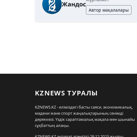
Жандос
Автор мақалалары
KZNEWS ТУРАЛЫ
KZNEWS.KZ - еліміздегі басты саяси, экономикалық,
мәдени және спорт жаңалықтарының сенімді
дереккөзі. Үздік сараптамалық мақала мен шынайы
сұқбаттың алаңы.
KZNEWS.KZ ақпарат агенттігі 29.12.2023 жылғы