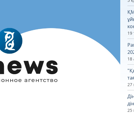
5 
ҚМ
ұй
ко
19
Ра
20
18 
"Қ
та
27 
Ді
ді
25 