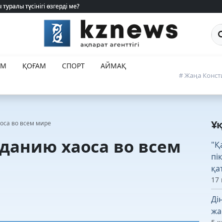
туралы түсінігі өзгерді ме?
туралы түсінігі өзгерді ме?
Са
ЕМ
ҚОҒАМ
СПОРТ
АЙМАҚ
# Жаңа Конст
Ұ
оса во всем мире
данию хаоса во всем
"Қ
пі
қа
17
Ді
жа