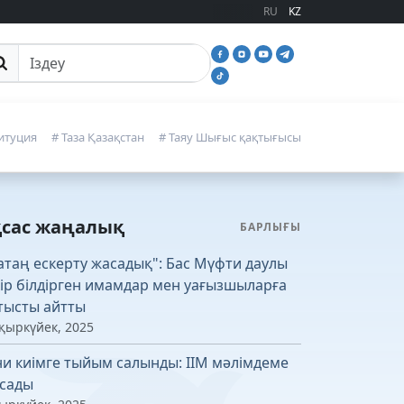
RU
KZ
йттан іздеу
итуция
# Таза Қазақстан
# Таяу Шығыс қақтығысы
қсас жаңалық
БАРЛЫҒЫ
атаң ескерту жасадық": Бас Мүфти даулы
кір білдірген имамдар мен уағызшыларға
тысты айтты
 қыркүйек, 2025
ни киімге тыйым салынды: ІІМ мәлімдеме
сады