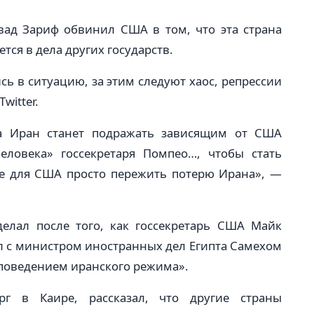
ад Зариф обвинил США в том, что эта страна
тся в дела других государств.
ь в ситуацию, за этим следуют хаос, репрессии
witter.
да Иран станет подражать зависящим от США
ловека» госсекретаря Помпео…, чтобы стать
е для США просто пережить потерю Ирана», —
делал после того, как госсекретарь США Майк
дал с министром иностранных дел Египта Самехом
поведением иранского режима».
рг в Каире, рассказал, что другие страны