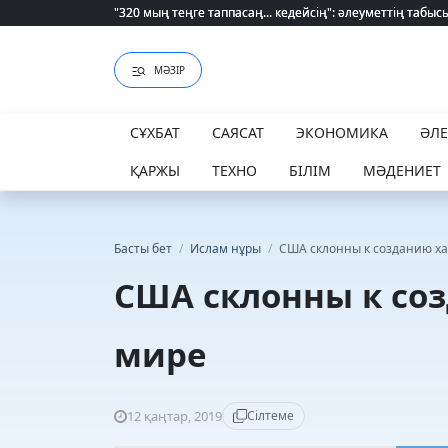
"320 мың теңге таппасаң... кедейсің": әлеуметтің табысы 
"320 мың теңге таппасаң... кедейсің": әлеуметтің табысы 
МӘЗІР
СҰХБАТ
САЯСАТ
ЭКОНОМИКА
ӘЛ
ҚАРЖЫ
ТЕХНО
БІЛІМ
МӘДЕНИЕТ
Басты бет
/
Ислам нұры
/
США склонны к созданию ха
США склонны к соз
мире
12 қаңтар, 2019
Сілтеме