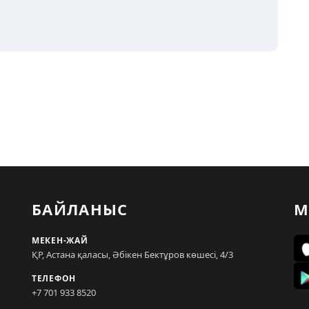
БАЙЛАНЫС
М
МЕКЕН-ЖАЙ
ҚР, Астана қаласы, Әбікен Бектұров көшесі, 4/3
ТЕЛЕФОН
+7 701 933 8520