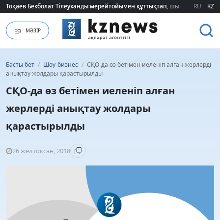
Тоқаев Бекболат Тілеуханды мерейтойымен құттықтап, шығармашылық т
Тоқаев Бекболат Тілеуханды мерейтойымен құттықтап, шығармашылық т
RU
KZ
МӘЗІР
Басты бет
/
Шоу-бизнес
/
СҚО-да өз бетімен иеленіп алған жерлерді
анықтау жолдары қарастырылды
СҚО-да өз бетімен иеленіп алған
жерлерді анықтау жолдары
қарастырылды
26 желтоқсан, 2018