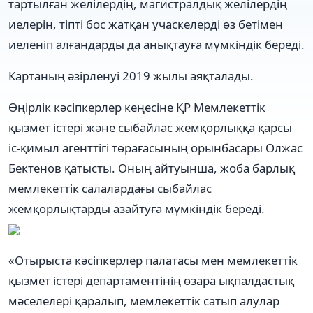
тартылған желілердің, магистралдық желілердің
иелерін, тіпті бос жатқан учаскелерді өз бетімен
иеленіп алғандарды да анықтауға мүмкіндік береді.
Картаның әзірленуі 2019 жылы аяқталады.
Өңірлік кәсіпкерлер кеңесіне ҚР Мемлекеттік
қызмет істері және сыбайлас жемқорлыққа қарсы
іс-қимыл агенттігі төрағасының орынбасары Олжас
Бектенов қатысты. Оның айтуынша, жоба барлық
мемлекеттік салалардағы сыбайлас
жемқорлықтарды азайтуға мүмкіндік береді.
«Отырыста кәсіпкерлер палатасы мен мемлекеттік
қызмет істері департаментінің өзара ықпалдастық
мәселелері қаралып, мемлекеттік сатып алулар