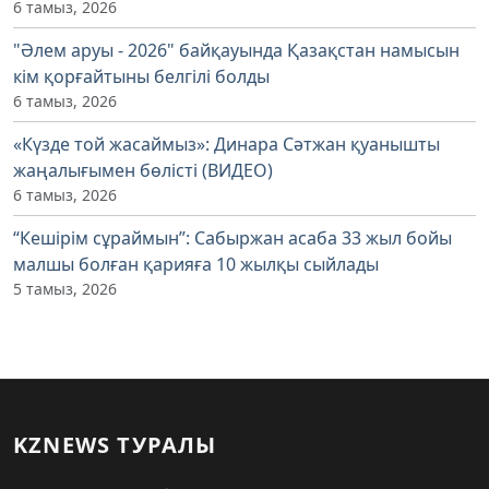
6 тамыз, 2026
"Әлем аруы - 2026" байқауында Қазақстан намысын
кім қорғайтыны белгілі болды
6 тамыз, 2026
«Күзде той жасаймыз»: Динара Сәтжан қуанышты
жаңалығымен бөлісті (ВИДЕО)
6 тамыз, 2026
“Кешірім сұраймын”: Сабыржан асаба 33 жыл бойы
малшы болған қарияға 10 жылқы сыйлады
5 тамыз, 2026
KZNEWS ТУРАЛЫ