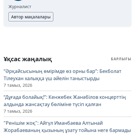
Журналист
Автор мақалалары
Ұқсас жаңалық
БАРЛЫҒЫ
“Әрқайсысының өмірімде өз орны бар”: Бекболат
Тілеухан халыққа үш әйелін таныстырды
7 тамыз, 2026
“Дұғада болайық!”: Кенжебек Жанәбілов концерттің
алдында жансақтау бөліміне түсіп қалған
7 тамыз, 2026
"Ренішім жоқ": Айгүл Иманбаева Алтынай
Жорабаеваның қызының ұзату тойына неге бармады