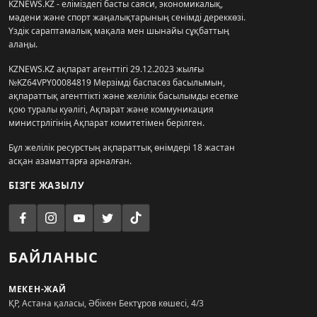
KZNEWS.KZ - еліміздегі басты саяси, экономикалық,
мәдени және спорт жаңалықтарының сенімді дереккөзі.
Үздік сараптамалық мақала мен шынайы сұқбаттың
алаңы.
KZNEWS.KZ ақпарат агенттігі 29.12.2023 жылғы
№KZ64VPY00084819 Мерзімді баспасөз басылымын,
ақпараттық агенттікті және желілік басылымды есепке
қою туралы куәлігі, Ақпарат және коммуникация
министрлігінің Ақпарат комитетімен берілген.
Бұл желілік ресурстың ақпараттық өнімдері 18 жастан
асқан азаматтарға арналған.
БІЗГЕ ЖАЗЫЛУ
БАЙЛАНЫС
МЕКЕН-ЖАЙ
ҚР, Астана қаласы, Әбікен Бектұров көшесі, 4/3