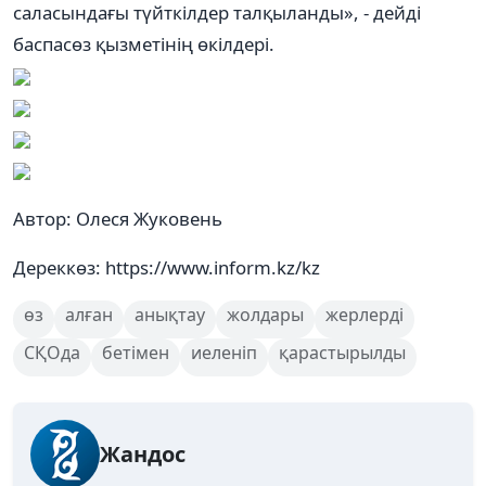
саласындағы түйткілдер талқыланды», - дейді
баспасөз қызметінің өкілдері.
Автор: Олеся Жуковень
Дереккөз: https://www.inform.kz/kz
өз
алған
анықтау
жолдары
жерлерді
СҚОда
бетімен
иеленіп
қарастырылды
Жандос