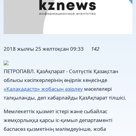
2018 жылғы 25 желтоқсан 09:33
142
ПЕТРОПАВЛ. ҚазАқпарат - Солтүстік Қазақстан
облысы кәсіпкерлерінің өңірлік кеңесінде
«Қалакадастр» жобасын әзірлеу
мәселелері
талқыланды, деп хабарлайды ҚазАқпарат тілшісі.
Мемлекеттік қызмет істері және сыбайлас
жемқорлыққа қарсы іс-қимыл департаменті
баспасөз қызметінің мәлімдеуінше, жоба