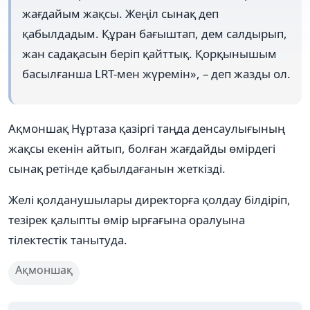
жағдайым жақсы. Жеңіл сынақ деп
қабылдадым. Құран бағыштап, дем салдырып,
жан садақасын беріп қайттық. Қорқынышым
басылғанша LRT-мен жүремін», – деп жазды ол.
Ақмоншақ Нұртаза қазіргі таңда денсаулығының
жақсы екенін айтып, болған жағдайды өмірдегі
сынақ ретінде қабылдағанын жеткізді.
Желі қолданушылары директорға қолдау білдіріп,
тезірек қалыпты өмір ырғағына оралуына
тілектестік танытуда.
Ақмоншақ