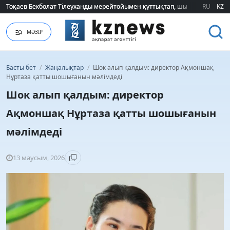
Тоқаев Бекболат Тілеуханды мерейтойымен құттықтап, шығармашылық т
Тоқаев Бекболат Тілеуханды мерейтойымен құттықтап, шығармашылық т
RU
KZ
МӘЗІР
Басты бет
/
Жаңалықтар
/
Шок алып қалдым: директор Ақмоншақ
Нұртаза қатты шошығанын мәлімдеді
Шок алып қалдым: директор
Ақмоншақ Нұртаза қатты шошығанын
мәлімдеді
13 маусым, 2026