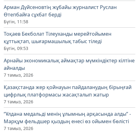
Арман Дүйсеновтің жұбайы журналист Руслан
Өтепбайға сұхбат берді
Бүгін, 11:58
Тоқаев Бекболат Тілеуханды мерейтойымен
құттықтап, шығармашылық табыс тіледі
Бүгін, 09:53
Арнайы экономикалық аймақтар мүмкіндіктер кілтіне
айналды
7 тамыз, 2026
Қазақстанда жер қойнауын пайдаланудың бірыңғай
цифрлық платформасы жасақталып жатыр
7 тамыз, 2026
“Ұлдана медальді менің ұлымның арқасында алды” -
Марқұм фельдшер қыздың енесі өз ойымен бөлісті
7 тамыз, 2026