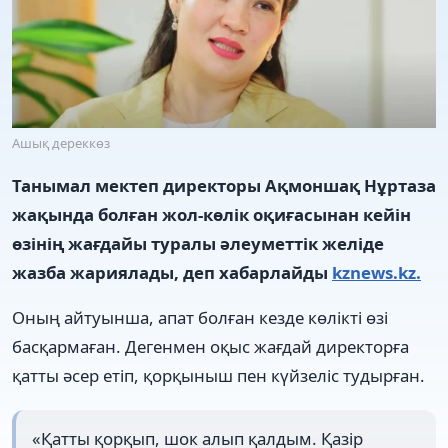
Ашық дереккөз
Танымал мектеп директоры Ақмоншақ Нұртаза
жақында болған жол-көлік оқиғасынан кейін
өзінің жағдайы туралы әлеуметтік желіде
жазба жариялады, деп хабарлайды
kznews.kz.
Оның айтуынша, апат болған кезде көлікті өзі
басқармаған. Дегенмен оқыс жағдай директорға
қатты әсер етіп, қорқыныш пен күйзеліс тудырған.
«Қатты қорқып, шок алып қалдым. Қазір