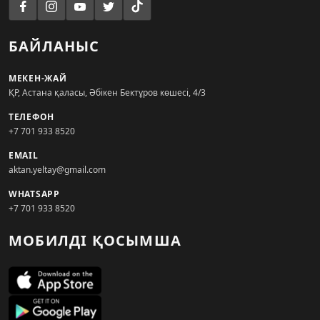
БАЙЛАНЫС
МЕКЕН-ЖАЙ
ҚР, Астана қаласы, Әбікен Бектұров көшесі, 4/3
ТЕЛЕФОН
+7 701 933 8520
EMAIL
aktan.yeltay@gmail.com
WHATSAPP
+7 701 933 8520
МОБИЛДІ ҚОСЫМША