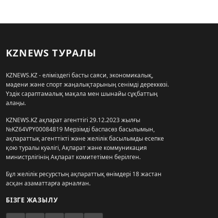
KZNEWS ТУРАЛЫ
KZNEWS.KZ - еліміздегі басты саяси, экономикалық,
мәдени және спорт жаңалықтарының сенімді дереккөзі.
Үздік сараптамалық мақала мен шынайы сұқбаттың
алаңы.
KZNEWS.KZ ақпарат агенттігі 29.12.2023 жылғы
№KZ64VPY00084819 Мерзімді баспасөз басылымын,
ақпараттық агенттікті және желілік басылымды есепке
қою туралы куәлігі, Ақпарат және коммуникация
министрлігінің Ақпарат комитетімен берілген.
Бұл желілік ресурстың ақпараттық өнімдері 18 жастан
асқан азаматтарға арналған.
БІЗГЕ ЖАЗЫЛУ