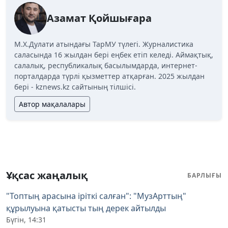
Азамат Қойшығара
М.Х.Дулати атындағы ТарМУ түлегі. Журналистика
саласында 16 жылдан бері еңбек етіп келеді. Аймақтық,
салалық, республикалық басылымдарда, интернет-
порталдарда түрлі қызметтер атқарған. 2025 жылдан
бері - kznews.kz сайтының тілшісі.
Автор мақалалары
Ұқсас жаңалық
БАРЛЫҒЫ
"Топтың арасына іріткі салған": "МузАрттың"
құрылуына қатысты тың дерек айтылды
Бүгін, 14:31