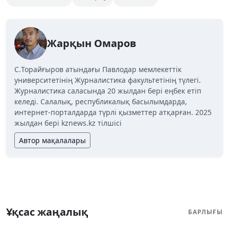
Жарқын Омаров
C.Торайғыров атындағы Павлодар мемлекеттік
университетінің Журналистика факультетінің түлегі.
Журналистика саласында 20 жылдан бері еңбек етіп
келеді. Салалық, республикалық басылымдарда,
интернет-порталдарда түрлі қызметтер атқарған. 2025
жылдан бері kznews.kz тілшісі
Автор мақалалары
Ұқсас жаңалық
БАРЛЫҒЫ