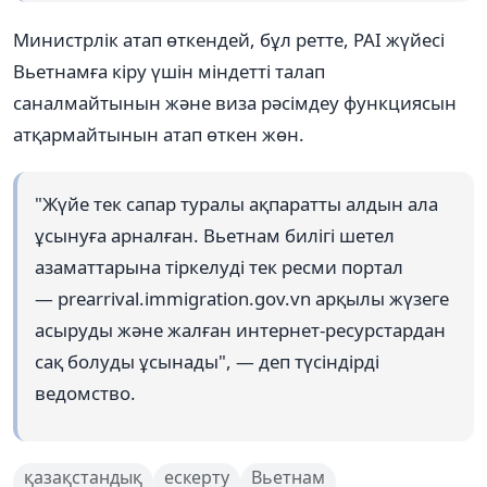
Министрлік атап өткендей, бұл ретте, PAI жүйесі
Вьетнамға кіру үшін міндетті талап
саналмайтынын және виза рәсімдеу функциясын
атқармайтынын атап өткен жөн.
"Жүйе тек сапар туралы ақпаратты алдын ала
ұсынуға арналған. Вьетнам билігі шетел
азаматтарына тіркелуді тек ресми портал
— prearrival.immigration.gov.vn арқылы жүзеге
асыруды және жалған интернет-ресурстардан
сақ болуды ұсынады", — деп түсіндірді
ведомство.
қазақстандық
ескерту
Вьетнам