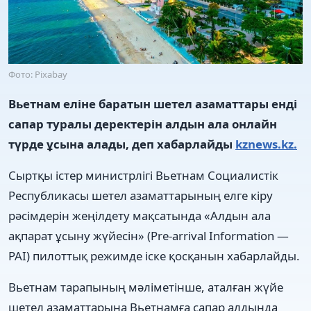
Фото: Pixabay
Вьетнам еліне баратын шетел азаматтары енді
сапар туралы деректерін алдын ала онлайн
түрде ұсына алады, деп хабарлайды
kznews.kz.
Сыртқы істер министрлігі Вьетнам Социалистік
Республикасы шетел азаматтарының елге кіру
рәсімдерін жеңілдету мақсатында «Алдын ала
ақпарат ұсыну жүйесін» (Pre-arrival Information —
PAI) пилоттық режимде іске қосқанын хабарлайды.
Вьетнам тарапының мәліметінше, аталған жүйе
шетел азаматтарына Вьетнамға сапар алдында