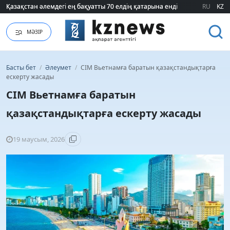
Қазақстан әлемдегі ең бақуатты 70 елдің қатарына енді
Қазақстан әлемдегі ең бақуатты 70 елдің қатарына енді
RU
KZ
МӘЗІР
Басты бет
/
Әлеумет
/
СІМ Вьетнамға баратын қазақстандықтарға
ескерту жасады
СІМ Вьетнамға баратын
қазақстандықтарға ескерту жасады
19 маусым, 2026