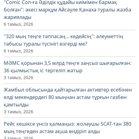
"Comic Con-ға Әділдік құдайы киімімен бармақ
болған": әкесі марқұм Айсәуле Қанаха туралы жазба
жариялады
6 тамыз, 2026
"320 мың теңге таппасаң... кедейсің": әлеуметтің
табысы туралы түсінігі өзгерді ме?
6 тамыз, 2026
МӘМС қорынан 3,5 млрд теңге заңсыз шығарылған:
36 қылмыстық іс тергеліп жатыр
3 тамыз, 2026
Жамбыл облысында қайтарылған активтер есебінен
елді мекендердегі 80 мыңнан астам тұрғын газбен
қамтылды
3 тамыз, 2026
Рейс кешіксе үнсіз қалмаңыз: жолаушы SCAT-тан 380
мың теңгеден астам ақша өндіріп алды
3 тамыз, 2026