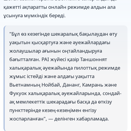
қажетті ақпаратты онлайн режимде алдын ала
ұсынуға мүмкіндік береді.
"Бұл өз кезегінде шекаралық бақылаудан өту
уақытын қысқартуға және әуежайлардағы
жолаушылар ағынын оңтайландыруға
бағытталған. PAI жүйесі қазір Таншоннят
халықаралық әуежайында пилоттық режимде
жұмыс істейді және алдағы уақытта
Вьетнамның Нойбай, Дананг, Камрань және
Фукуок халықаралық әуежайларында, сондай-
ақ мемлекеттік шекарадағы басқа да өткізу
пункттерінде кезең-кезеңімен енгізу
жоспарланған", — делінген хабарламада.