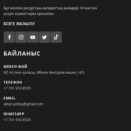
Бұл желілік ресурстың ақпараттық өнімдері 18 жастан
асқан азаматтарға арналған.
БІЗГЕ ЖАЗЫЛУ
БАЙЛАНЫС
МЕКЕН-ЖАЙ
ҚР, Астана қаласы, Әбікен Бектұров көшесі, 4/3
ТЕЛЕФОН
+7 701 933 8520
EMAIL
aktan.yeltay@gmail.com
WHATSAPP
+7 701 933 8520