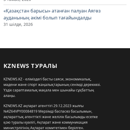
«Қазақстан барысы» атанған палуан Аягөз
ауданының әкімі болып тағайындалды
31 шілде, 2026
KZNEWS ТУРАЛЫ
KZNEWS.KZ - еліміздегі басты саяси, экономикалық,
мәдени және спорт жаңалықтарының сенімді дереккөзі.
Үздік сараптамалық мақала мен шынайы сұқбаттың
алаңы.
KZNEWS.KZ ақпарат агенттігі 29.12.2023 жылғы
№KZ64VPY00084819 Мерзімді баспасөз басылымын,
ақпараттық агенттікті және желілік басылымды есепке
қою туралы куәлігі, Ақпарат және коммуникация
министрлігінің Ақпарат комитетімен берілген.