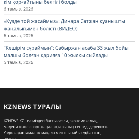
кім қорғайтыны белгілі болды
6 тамыз, 2026
«Күзде той жасаймыз»: Динара Сәтжан қуанышты
жаңалығымен бөлісті (ВИДЕО)
6 тамыз, 2026
“Кешірім сұраймын”: Сабыржан асаба 33 жыл бойы
малшы болған қарияға 10 жылқы сыйлады
5 тамыз, 2026
KZNEWS ТУРАЛЫ
KZNEWS.KZ - еліміздегі басты саяси, экономикалық,
мәдени және спорт жаңалықтарының сенімді дереккөзі.
Үздік сараптамалық мақала мен шынайы сұқбаттың
алаңы.