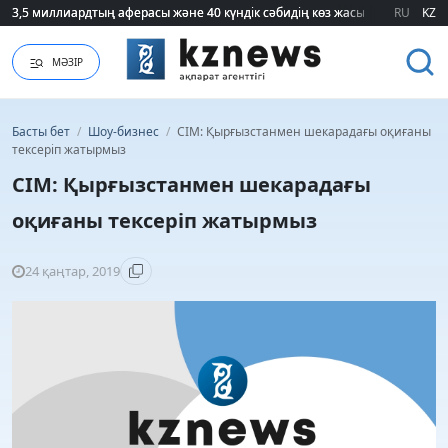
3,5 миллиардтың аферасы және 40 күндік сәбидің көз жасы: Медицинад
3,5 миллиардтың аферасы және 40 күндік сәбидің көз жасы: Медицинад
RU
KZ
МӘЗІР
Басты бет
/
Шоу-бизнес
/
СІМ: Қырғызстанмен шекарадағы оқиғаны
тексеріп жатырмыз
СІМ: Қырғызстанмен шекарадағы
оқиғаны тексеріп жатырмыз
24 қаңтар, 2019