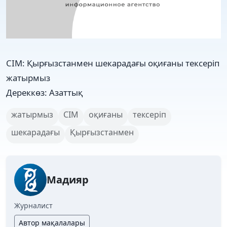
СІМ: Қырғызстанмен шекарадағы оқиғаны тексеріп
жатырмыз
Дереккөз: Азаттық
жатырмыз
СІМ
оқиғаны
тексеріп
шекарадағы
Қырғызстанмен
Мадияр
Журналист
Автор мақалалары