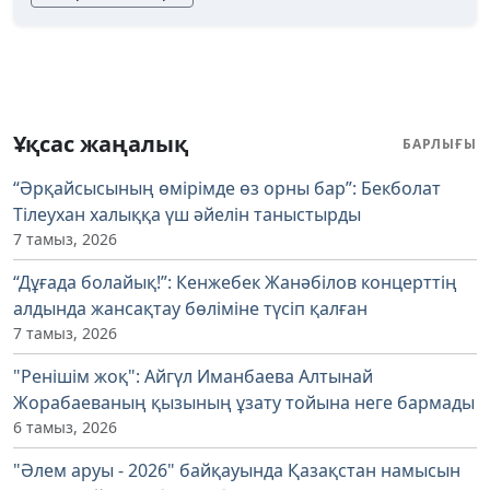
Ұқсас жаңалық
БАРЛЫҒЫ
“Әрқайсысының өмірімде өз орны бар”: Бекболат
Тілеухан халыққа үш әйелін таныстырды
7 тамыз, 2026
“Дұғада болайық!”: Кенжебек Жанәбілов концерттің
алдында жансақтау бөліміне түсіп қалған
7 тамыз, 2026
"Ренішім жоқ": Айгүл Иманбаева Алтынай
Жорабаеваның қызының ұзату тойына неге бармады
6 тамыз, 2026
"Әлем аруы - 2026" байқауында Қазақстан намысын