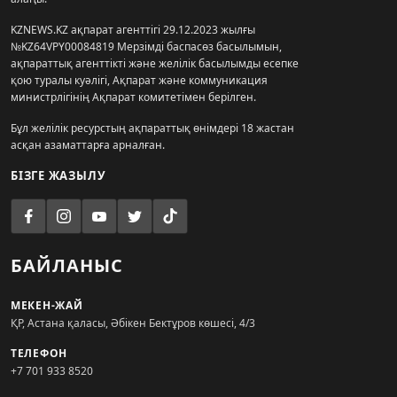
KZNEWS.KZ ақпарат агенттігі 29.12.2023 жылғы
№KZ64VPY00084819 Мерзімді баспасөз басылымын,
ақпараттық агенттікті және желілік басылымды есепке
қою туралы куәлігі, Ақпарат және коммуникация
министрлігінің Ақпарат комитетімен берілген.
Бұл желілік ресурстың ақпараттық өнімдері 18 жастан
асқан азаматтарға арналған.
БІЗГЕ ЖАЗЫЛУ
БАЙЛАНЫС
МЕКЕН-ЖАЙ
ҚР, Астана қаласы, Әбікен Бектұров көшесі, 4/3
ТЕЛЕФОН
+7 701 933 8520