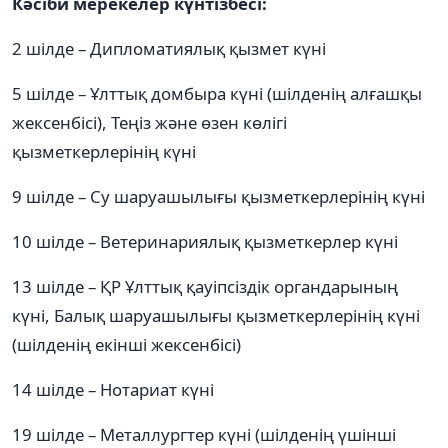
Кәсіби мерекелер күнтізбесі:
2 шілде – Дипломатиялық қызмет күні
5 шілде – Ұлттық домбыра күні (шілденің алғашқы
жексенбісі), Теңіз және өзен көлігі
қызметкерлерінің күні
9 шілде – Су шаруашылығы қызметкерлерінің күні
10 шілде – Ветеринариялық қызметкерлер күні
13 шілде – ҚР Ұлттық қауіпсіздік органдарының
күні, Балық шаруашылығы қызметкерлерінің күні
(шілденің екінші жексенбісі)
14 шілде – Нотариат күні
19 шілде – Металлургтер күні (шілденің үшінші