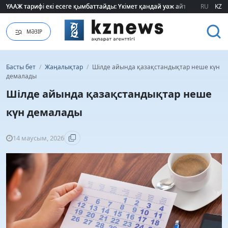
ҮААЖ тарифі екі есеге қымбаттайды: Үкімет қандай уәж айтады?
ҮААЖ тарифі екі есеге қымбаттайды: Үкімет қандай уәж айтады?
RU
KZ
МӘЗІР
Басты бет
/
Жаңалықтар
/
Шілде айында қазақстандықтар неше күн
демалады
Шілде айында қазақстандықтар неше
күн демалады
14 маусым, 2026