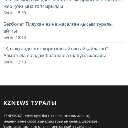
жер қойнына тапсырылды
Бүгін, 15:39
Бекболат Тілеухан өзіне жасалған қысым туралы
айтты
Бүгін, 12:13
"Қазақтарды жек көретінін айтып айқайлаған":
Алматыда ер адам балаларға шабуыл жасады
Бүгін, 12:13
KZNEWS ТУРАЛЫ
KZNEWS.KZ - еліміздегі басты саяси, экономикалық,
мәдени және спорт жаңалықтарының сенімді дереккөзі.
Үздік сараптамалық мақала мен шынайы сұқбаттың