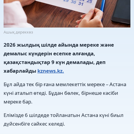
Ашық дереккөз
2026 жылдың шілде айында мереке және
демалыс күндерін есепке алғанда,
қазақстандықтар 9 күн демалады, деп
хабарлайды
kznews.kz.
Бұл айда тек бір ғана мемлекеттік мереке – Астана
күні аталып өтеді. Бұдан бөлек, бірнеше кәсіби
мереке бар.
Елімізде 6 шілдеде тойланатын Астана күні биыл
дүйсенбіге сәйкес келеді.