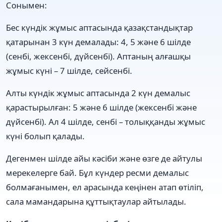
Сонымен:
Бес күндік жұмыс аптасында қазақстандықтар
қатарынан 3 күн демалады: 4, 5 және 6 шілде
(сенбі, жексенбі, дүйсенбі). Аптаның алғашқы
жұмыс күні – 7 шілде, сейсенбі.
Алты күндік жұмыс аптасында 2 күн демалыс
қарастырылған: 5 және 6 шілде (жексенбі және
дүйсенбі). Ал 4 шілде, сенбі – толыққанды жұмыс
күні болып қалады.
Дегенмен шілде айы кәсіби және өзге де айтулы
мерекелерге бай. Бұл күндер ресми демалыс
болмағанымен, ел арасында кеңінен атап өтіліп,
сала мамандарына құттықтаулар айтылады.