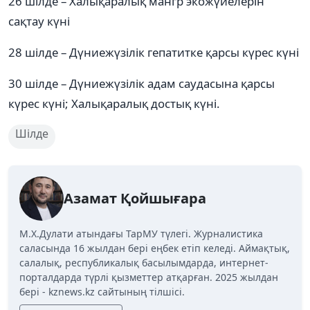
26 шілде – Халықаралық мангр экожүйелерін
сақтау күні
28 шілде – Дүниежүзілік гепатитке қарсы күрес күні
30 шілде – Дүниежүзілік адам саудасына қарсы
күрес күні; Халықаралық достық күні.
Шілде
Азамат Қойшығара
М.Х.Дулати атындағы ТарМУ түлегі. Журналистика
саласында 16 жылдан бері еңбек етіп келеді. Аймақтық,
салалық, республикалық басылымдарда, интернет-
порталдарда түрлі қызметтер атқарған. 2025 жылдан
бері - kznews.kz сайтының тілшісі.