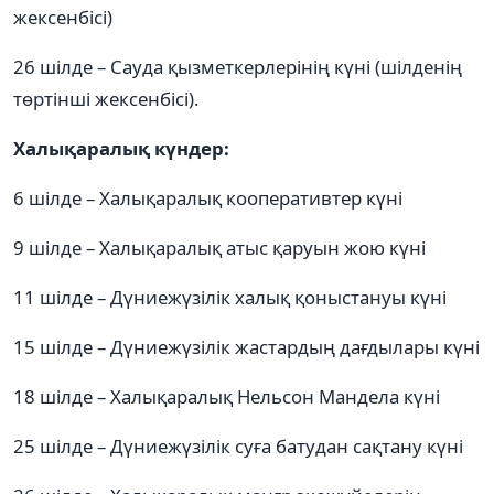
жексенбісі)
26 шілде – Сауда қызметкерлерінің күні (шілденің
төртінші жексенбісі).
Халықаралық күндер:
6 шілде – Халықаралық кооперативтер күні
9 шілде – Халықаралық атыс қаруын жою күні
11 шілде – Дүниежүзілік халық қоныстануы күні
15 шілде – Дүниежүзілік жастардың дағдылары күні
18 шілде – Халықаралық Нельсон Мандела күні
25 шілде – Дүниежүзілік суға батудан сақтану күні