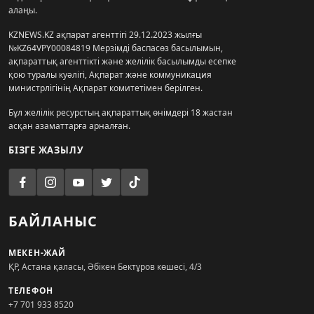
алаңы.
KZNEWS.KZ ақпарат агенттігі 29.12.2023 жылғы
№KZ64VPY00084819 Мерзімді баспасөз басылымын,
ақпараттық агенттікті және желілік басылымды есепке
қою туралы куәлігі, Ақпарат және коммуникация
министрлігінің Ақпарат комитетімен берілген.
Бұл желілік ресурстың ақпараттық өнімдері 18 жастан
асқан азаматтарға арналған.
БІЗГЕ ЖАЗЫЛУ
БАЙЛАНЫС
МЕКЕН-ЖАЙ
ҚР, Астана қаласы, Әбікен Бектұров көшесі, 4/3
ТЕЛЕФОН
+7 701 933 8520