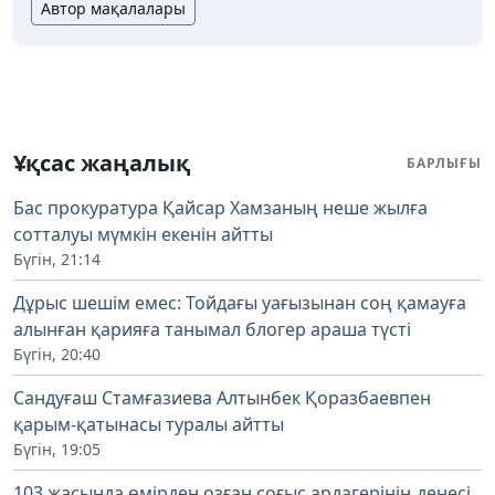
Автор мақалалары
Ұқсас жаңалық
БАРЛЫҒЫ
Бас прокуратура Қайсар Хамзаның неше жылға
сотталуы мүмкін екенін айтты
Бүгін, 21:14
Дұрыс шешім емес: Тойдағы уағызынан соң қамауға
алынған қарияға танымал блогер араша түсті
Бүгін, 20:40
Сандуғаш Стамғазиева Алтынбек Қоразбаевпен
қарым-қатынасы туралы айтты
Бүгін, 19:05
103 жасында өмірден озған соғыс ардагерінің денесі