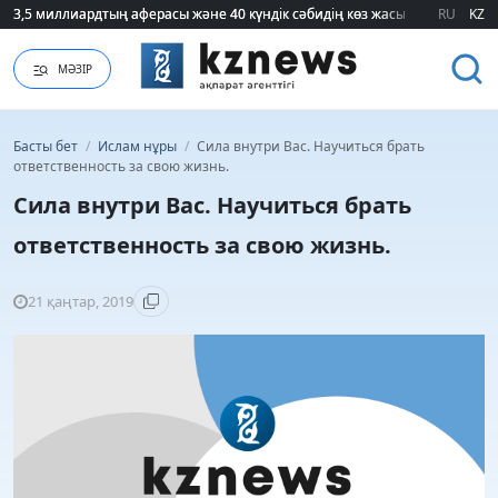
3,5 миллиардтың аферасы және 40 күндік сәбидің көз жасы: Медицинад
3,5 миллиардтың аферасы және 40 күндік сәбидің көз жасы: Медицинад
RU
KZ
МӘЗІР
Басты бет
/
Ислам нұры
/
Сила внутри Вас. Научиться брать
ответственность за свою жизнь.
Сила внутри Вас. Научиться брать
ответственность за свою жизнь.
21 қаңтар, 2019