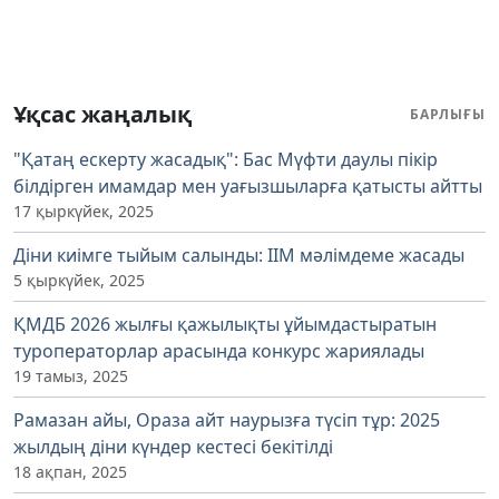
Ұқсас жаңалық
БАРЛЫҒЫ
"Қатаң ескерту жасадық": Бас Мүфти даулы пікір
білдірген имамдар мен уағызшыларға қатысты айтты
17 қыркүйек, 2025
Діни киімге тыйым салынды: ІІМ мәлімдеме жасады
5 қыркүйек, 2025
ҚМДБ 2026 жылғы қажылықты ұйымдастыратын
туроператорлар арасында конкурс жариялады
19 тамыз, 2025
Рамазан айы, Ораза айт наурызға түсіп тұр: 2025
жылдың діни күндер кестесі бекітілді
18 ақпан, 2025