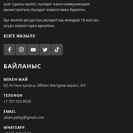
қою туралы куәлігі, Ақпарат және коммуникация
министрлігінің Ақпарат комитетімен берілген.
Бұл желілік ресурстың ақпараттық өнімдері 18 жастан
асқан азаматтарға арналған.
БІЗГЕ ЖАЗЫЛУ
БАЙЛАНЫС
МЕКЕН-ЖАЙ
ҚР, Астана қаласы, Әбікен Бектұров көшесі, 4/3
ТЕЛЕФОН
+7 701 933 8520
EMAIL
aktan.yeltay@gmail.com
WHATSAPP