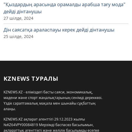
"Қыздардың арасында орамалды арабша тағу мода"
дейді дінтанушы
27 шілде, 2024
Дін саясатқа араласпауы керек дейді дінтанушы
25 шілде, 2024
KZNEWS ТУРАЛЫ
KZNEWS.KZ - еліміздегі басты саяси, экономикалық,
мәдени және спорт жаңалықтарының сенімді дереккөзі.
Үздік сараптамалық мақала мен шынайы сұқбаттың
алаңы.
KZNEWS.KZ ақпарат агенттігі 29.12.2023 жылғы
№KZ64VPY00084819 Мерзімді баспасөз басылымын,
ақпараттық агенттікті және желілік басылымды есепке