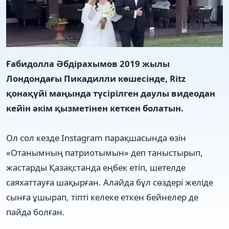
Ғабидолла Әбдірахымов 2019 жылы
Лондондағы Пикадилли көшесінде, Ritz
қонақүйі маңында түсірілген даулы видеодан
кейін әкім қызметінен кеткен болатын.
Ол сол кезде Instagram парақшасында өзін
«Отанымның патриотымын» деп таныстырып,
жастарды Қазақстанда еңбек етіп, шетелде
саяхаттауға шақырған. Алайда бұл сөздері желіде
сынға ұшырап, тіпті келеке еткен бейнелер де
пайда болған.