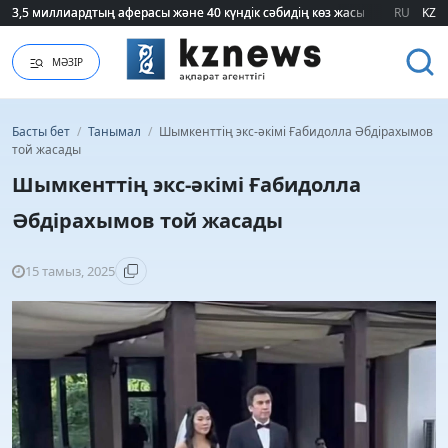
3,5 миллиардтың аферасы және 40 күндік сәбидің көз жасы: Медицинад
3,5 миллиардтың аферасы және 40 күндік сәбидің көз жасы: Медицинад
RU
KZ
МӘЗІР
Басты бет
/
Танымал
/
Шымкенттің экс-әкімі Ғабидолла Әбдірахымов
той жасады
Шымкенттің экс-әкімі Ғабидолла
Әбдірахымов той жасады
15 тамыз, 2025