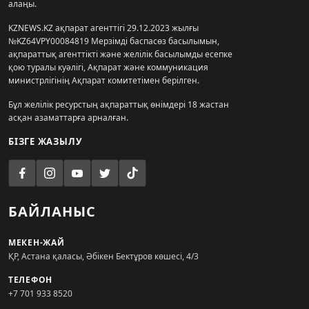
алаңы.
KZNEWS.KZ ақпарат агенттігі 29.12.2023 жылғы
№KZ64VPY00084819 Мерзімді баспасөз басылымын,
ақпараттық агенттікті және желілік басылымды есепке
қою туралы куәлігі, Ақпарат және коммуникация
министрлігінің Ақпарат комитетімен берілген.
Бұл желілік ресурстың ақпараттық өнімдері 18 жастан
асқан азаматтарға арналған.
БІЗГЕ ЖАЗЫЛУ
БАЙЛАНЫС
МЕКЕН-ЖАЙ
ҚР, Астана қаласы, Әбікен Бектұров көшесі, 4/3
ТЕЛЕФОН
+7 701 933 8520