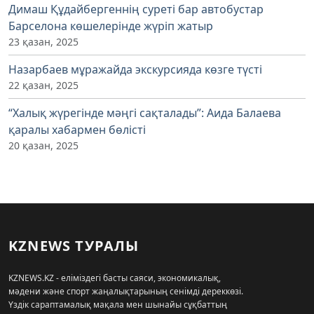
Димаш Құдайбергеннің суреті бар автобустар
Барселона көшелерінде жүріп жатыр
23 қазан, 2025
Назарбаев мұражайда экскурсияда көзге түсті
22 қазан, 2025
“Халық жүрегінде мәңгі сақталады”: Аида Балаева
қаралы хабармен бөлісті
20 қазан, 2025
KZNEWS ТУРАЛЫ
KZNEWS.KZ - еліміздегі басты саяси, экономикалық,
мәдени және спорт жаңалықтарының сенімді дереккөзі.
Үздік сараптамалық мақала мен шынайы сұқбаттың