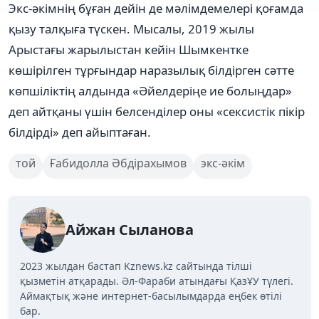
Экс-әкімнің бұған дейін де мәлімдемелері қоғамда
қызу талқыға түскен. Мысалы, 2019 жылы
Арыстағы жарылыстан кейін Шымкентке
көшірілген тұрғындар наразылық білдірген сәтте
көпшіліктің алдында «Әйелдеріңе ие болыңдар»
деп айтқаны үшін белсенділер оны «сексистік пікір
білдірді» деп айыптаған.
той
Ғабидолла Әбдірахымов
экс-әкім
Айжан Сыланова
2023 жылдан бастап Kznews.kz сайтында тілші
қызметін атқарады. Әл-Фараби атындағы ҚазҰУ түлегі.
Аймақтық және интернет-басылымдарда еңбек өтілі
бар.