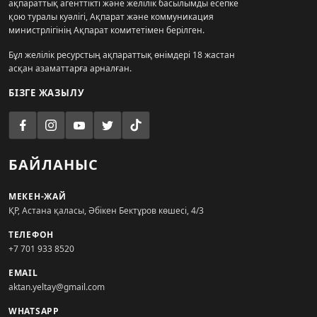
ақпараттық агенттікті және желілік басылымды есепке
қою туралы куәлігі, Ақпарат және коммуникация
министрлігінің Ақпарат комитетімен берілген.
Бұл желілік ресурстың ақпараттық өнімдері 18 жастан
асқан азаматтарға арналған.
БІЗГЕ ЖАЗЫЛУ
БАЙЛАНЫС
МЕКЕН-ЖАЙ
ҚР, Астана қаласы, Әбікен Бектұров көшесі, 4/3
ТЕЛЕФОН
+7 701 933 8520
EMAIL
aktan.yeltay@gmail.com
WHATSAPP