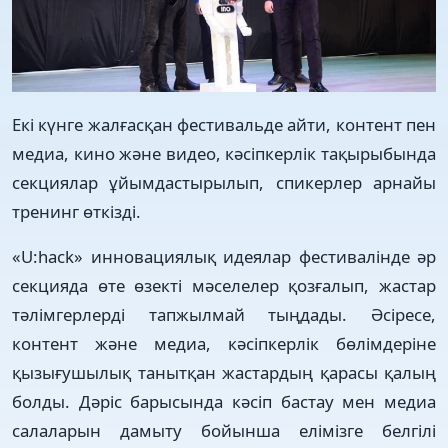
Екі күнге жалғасқан фестивальде айти, контент пен
медиа, кино және видео, кәсіпкерлік тақырыбында
секциялар ұйымдастырылып, спикерлер арнайы
тренинг өткізді.
«U:hack» инновациялық идеялар фестивалінде әр
секцияда өте өзекті мәселелер қозғалып, жастар
тәлімгерлерді тапжылмай тыңдады. Әсіресе,
контент және медиа, кәсіпкерлік бөлімдеріне
қызығушылық танытқан жастардың қарасы қалың
болды. Дәріс барысында кәсіп бастау мен медиа
салаларын дамыту бойынша елімізге белгілі