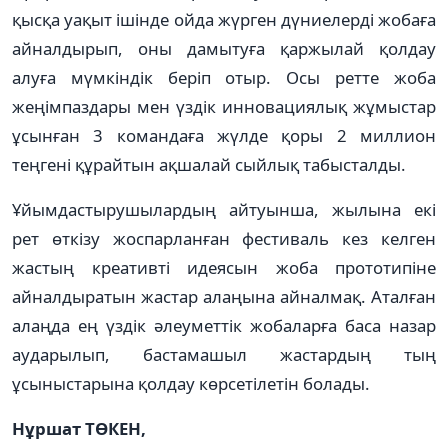
қысқа уақыт ішінде ойда жүрген дүниелерді жобаға
айналдырып, оны дамытуға қаржылай қолдау
алуға мүмкіндік беріп отыр. Осы ретте жоба
жеңімпаздары мен үздік инновациялық жұмыстар
ұсынған 3 командаға жүлде қоры 2 миллион
теңгені құрайтын ақшалай сыйлық табысталды.
Ұйымдастырушылардың айтуынша, жылына екі
рет өткізу жоспарланған фестиваль кез келген
жастың креативті идеясын жоба прототипіне
айналдыратын жастар алаңына айналмақ. Аталған
алаңда ең үздік әлеуметтік жобаларға баса назар
аударылып, бастамашыл жастардың тың
ұсыныстарына қолдау көрсетілетін болады.
Нұршат ТӨКЕН,