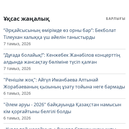
Ұқсас жаңалық
БАРЛЫҒЫ
“Әрқайсысының өмірімде өз орны бар”: Бекболат
Тілеухан халыққа үш әйелін таныстырды
7 тамыз, 2026
“Дұғада болайық!”: Кенжебек Жанәбілов концерттің
алдында жансақтау бөліміне түсіп қалған
7 тамыз, 2026
"Ренішім жоқ": Айгүл Иманбаева Алтынай
Жорабаеваның қызының ұзату тойына неге бармады
6 тамыз, 2026
"Әлем аруы - 2026" байқауында Қазақстан намысын
кім қорғайтыны белгілі болды
6 тамыз, 2026