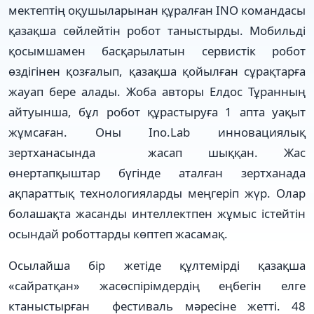
мектептің оқушыларынан құралған INO командасы
қазақша сөйлейтін робот таныстырды. Мобильді
қосымшамен басқарылатын сервистік робот
өздігінен қозғалып, қазақша қойылған сұрақтарға
жауап бере алады. Жоба авторы Елдос Тұранның
айтуынша, бұл робот құрастыруға 1 апта уақыт
жұмсаған. Оны Ino.Lab инновациялық
зертханасында жасап шыққан. Жас
өнертапқыштар бүгінде аталған зертханада
ақпараттық технологияларды меңгеріп жүр. Олар
болашақта жасанды интеллектпен жұмыс істейтін
осындай роботтарды көптеп жасамақ.
Осылайша бір жетіде құлтемірді қазақша
«сайратқан» жасөспірімдердің еңбегін елге
ктаныстырған фестиваль мәресіне жетті. 48