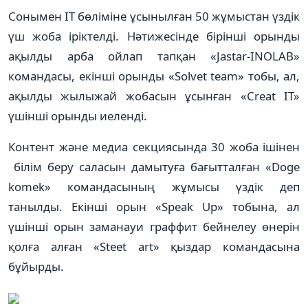
Сонымен IT бөліміне ұсынылған 50 жұмыстан үздік
үш жоба іріктелді. Нәтижесінде бірінші орынды
ақылды арба ойлап тапқан «Jastar-INOLAB»
командасы, екінші орынды «Solvet team» тобы, ал,
ақылды жылыжай жобасын ұсынған «Creat IT»
үшінші орынды иеленді.
Контент және медиа секциясында 30 жоба ішінен
білім беру саласын дамытуға бағытталған «Doge
komek» командасының жұмысы үздік деп
танылды. Екінші орын «Speak Up» тобына, ал
үшінші орын заманауи граффит бейнелеу өнерін
қолға алған «Steet art» қыздар командасына
бұйырды.