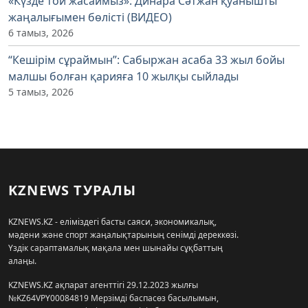
«Күзде той жасаймыз»: Динара Сәтжан қуанышты
жаңалығымен бөлісті (ВИДЕО)
6 тамыз, 2026
“Кешірім сұраймын”: Сабыржан асаба 33 жыл бойы
малшы болған қарияға 10 жылқы сыйлады
5 тамыз, 2026
KZNEWS ТУРАЛЫ
KZNEWS.KZ - еліміздегі басты саяси, экономикалық,
мәдени және спорт жаңалықтарының сенімді дереккөзі.
Үздік сараптамалық мақала мен шынайы сұқбаттың
алаңы.
KZNEWS.KZ ақпарат агенттігі 29.12.2023 жылғы
№KZ64VPY00084819 Мерзімді баспасөз басылымын,