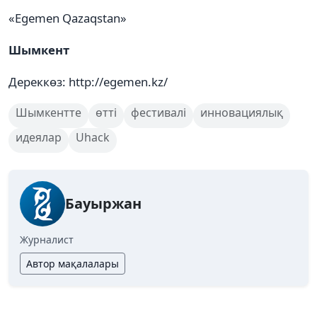
«Egemen Qazaqstan»
Шымкент
Дереккөз: http://egemen.kz/
Шымкентте
өтті
фестивалі
инновациялық
идеялар
Uhack
Бауыржан
Журналист
Автор мақалалары