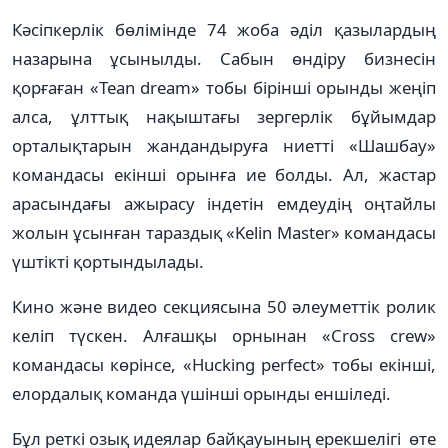
Кәсіпкерлік бөлімінде 74 жоба әділ қазылардың
назарына ұсынылды. Сабын өндіру бизнесін
қорғаған «Tean dream» тобы бірінші орынды жеңіп
алса, ұлттық нақыштағы зергерлік бұйымдар
орталықтарын жандандыруға ниетті «Шашбау»
командасы екінші орынға ие болды. Ал, жастар
арасындағы ажырасу індетін емдеудің оңтайлы
жолын ұсынған тараздық «Kelin Master» командасы
үштікті қортындылады.
Кино және видео секциясына 50 әлеуметтік ролик
келіп түскен. Алғашқы орнынан «Cross crew»
командасы көрінсе, «Hucking perfect» тобы екінші,
елордалық команда үшінші орынды еншіледі.
Бұл реткі озық идеялар байқауының ерекшелігі өте