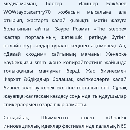
медиа-маман, блогер Әлишер Елікбаев
WOWtayotacamry70 жобасын мысалыға ала
отырып, жастарға қалай қызықты мәтін жазуға
болатынын айтты. Зәуре Розмат «The steppe»
жастар порталының жетекшісі ретінде бүгінгі
онлайн журналдар туралы кеңінен әңгімеледі. Ал,
«Давай сходим» сайтының маманы Жәнерке
Баубекқызы smm және копирайтертинг жайында
толыққанды мағлұмат берді. Жас бизнесмен
Фархат Әбдіқадыр болашақ кәсіпкерлерге қалай
бизнес жүргізу керек екеніне тоқталып өтті. Сұрақ
жауапқа жалғасқан кездесу соңында тыңдаушылар
спикерлермен өзара пікір алмасты.
Сондай-ақ, Шымкентте өткен «U:hack»
инновациялық идеялар фестивалінде қалалық N65