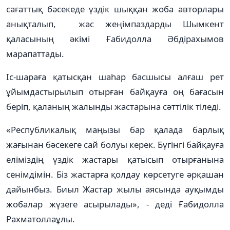
сағаттық бәсекеде үздік шыққан жоба авторлары
анықталып, жас жеңімпаздарды Шымкент
қаласының әкімі Ғабидолла Әбдірахымов
марапаттады.
Іс-шараға қатысқан шаһар басшысы алғаш рет
ұйымдастырылып отырған байқауға оң бағасын
беріп, қаланың жалынды жастарына сәттілік тіледі.
«Республикалық маңызы бар қалада барлық
жағынан бәсекеге сай болуы керек. Бүгінгі байқауға
еліміздің үздік жастары қатысып отырғанына
сенімдімін. Біз жастарға қолдау көрсетуге әрқашан
дайынбыз. Биыл Жастар жылы аясында ауқымды
жобалар жүзеге асырылады», - деді Ғабидолла
Рахматоллаұлы.