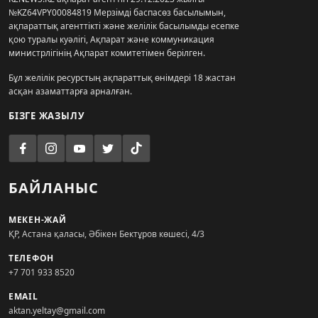
№KZ64VPY00084819 Мерзімді баспасөз басылымын,
ақпараттық агенттікті және желілік басылымды есепке
қою туралы куәлігі, Ақпарат және коммуникация
министрлігінің Ақпарат комитетімен берілген.
Бұл желілік ресурстың ақпараттық өнімдері 18 жастан
асқан азаматтарға арналған.
БІЗГЕ ЖАЗЫЛУ
БАЙЛАНЫС
МЕКЕН-ЖАЙ
ҚР, Астана қаласы, Әбікен Бектұров көшесі, 4/3
ТЕЛЕФОН
+7 701 933 8520
EMAIL
aktan.yeltay@gmail.com