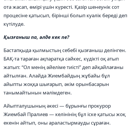
ота жасап, өмірі үшін күресті. Қазір шенеунік сот
процесіне қатысып, бірінші болып куәлік береді деп
күтілуде.
Қызғаныш па, әлде кек пе?
Бастапқыда қылмыстың себебі қызғаныш делінген.
БАҚ-та тараған ақпаратқа сәйкес, күдікті оқ атып
жатып: “Ол менің әйеліме тиісті” деп айқайлағаны
айтылған. Алайда Жиембайдың жұбайы бұл
айыпты жоққа шығарып, әкім орынбасарын
танымайтынын мәлімдеген.
Айыпталушының әкесі — бұрынғы прокурор
Жиембай Пралиев — келінінің бұл іске қатысы жоқ
екенін айтып, оны араластырмауды сұраған.