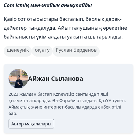
Сот істің мән-жайын анықтайды
Қазір сот отырыстары басталып, барлық дерек-
дәйектер тыңдалуда. Айыпталушының әрекетіне
байланысты үкім алдағы уақытта шығарылады.
шенеунік
оқ ату
Руслан Берденов
Айжан Сыланова
2023 жылдан бастап Kznews.kz сайтында тілші
қызметін атқарады. Әл-Фараби атындағы ҚазҰУ түлегі.
Аймақтық және интернет-басылымдарда еңбек өтілі
бар.
Автор мақалалары