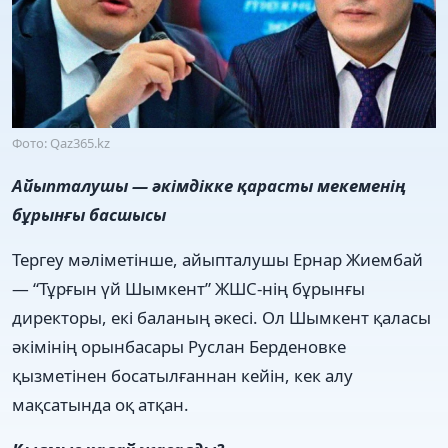
Фото: Qaz365.kz
Айыпталушы — әкімдікке қарасты мекеменің
бұрынғы басшысы
Тергеу мәліметінше, айыпталушы Ернар Жиембай
— “Тұрғын үй Шымкент” ЖШС-нің бұрынғы
директоры, екі баланың әкесі. Ол Шымкент қаласы
әкімінің орынбасары Руслан Берденовке
қызметінен босатылғаннан кейін, кек алу
мақсатында оқ атқан.