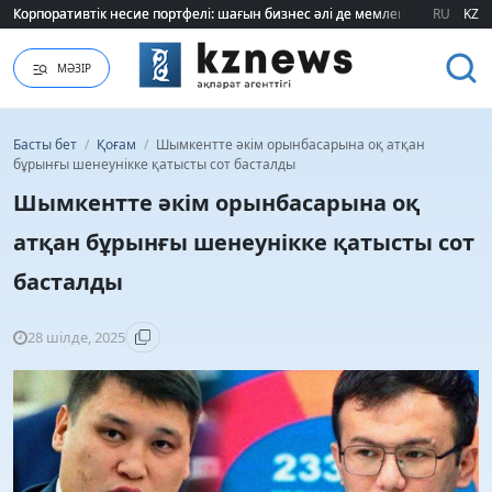
Корпоративтік несие портфелі: шағын бизнес әлі де мемлекеттік қолдауғ
Корпоративтік несие портфелі: шағын бизнес әлі де мемлекеттік қолдауғ
RU
KZ
МӘЗІР
Басты бет
/
Қоғам
/
Шымкентте әкім орынбасарына оқ атқан
бұрынғы шенеунікке қатысты сот басталды
Шымкентте әкім орынбасарына оқ
атқан бұрынғы шенеунікке қатысты сот
басталды
28 шілде, 2025