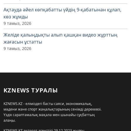
Ақтауда әйел көпқабатты үйдің 9-қабатынан құлап,
көз жұмды
9 тамыз, 2026
Желіде қалыңдықты алып қашқан видео жұрттың
жағасын ұстатты
9 тамыз, 2026
KZNEWS ТУРАЛЫ
KZNEWS.KZ - еліміздегі басты саяси, экономикалық,
мәдени және спорт жаңалықтарының сенімді дереккөзі.
Үздік сараптамалық мақала мен шынайы сұқбаттың
алаңы.
KZNEWS.KZ ақпарат агенттігі 29.12.2023 жылғы