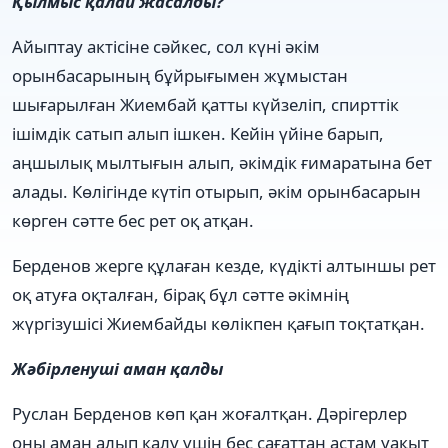
Қылмыс қалай жасалды?
Айыптау актісіне сәйкес, сол күні әкім
орынбасарының бұйрығымен жұмыстан
шығарылған Жиембай қатты күйзеліп, спирттік
ішімдік сатып алып ішкен. Кейін үйіне барып,
аңшылық мылтығын алып, әкімдік ғимаратына бет
алады. Көлігінде күтіп отырып, әкім орынбасарын
көрген сәтте бес рет оқ атқан.
Берденов жерге құлаған кезде, күдікті алтыншы рет
оқ атуға оқталған, бірақ бұл сәтте әкімнің
жүргізушісі Жиембайды көлікпен қағып тоқтатқан.
Жәбірленуші аман қалды
Руслан Берденов көп қан жоғалтқан. Дәрігерлер
оны аман алып қалу үшін бес сағаттан астам уақыт