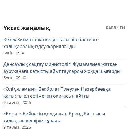
Ұқсас жаңалық
БАРЛЫҒЫ
Кезек Хикматовқа келді: тағы бір блогерге
халықаралық іздеу жарияланды
Бүгін, 09:41
Денсаулық сақтау министрлігі Жұмағалиев жатқан
ауруханаға қатысты айыптауларды жоққа шығарды
Бүгін, 09:40
«Әлі ұяламын»: Бекболат Тілеухан Назарбаевқа
қатысты ел естімеген оқиғасын айтты
9 тамыз, 2026
«Борат» бейнесін қолданған бренд басшысы
халықтан кешірім сұрады
9 тамыз, 2026