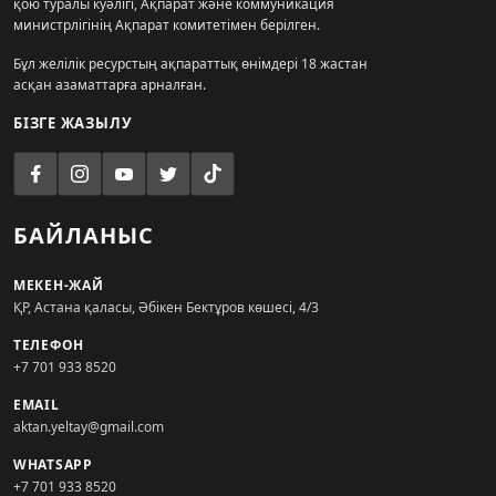
қою туралы куәлігі, Ақпарат және коммуникация
министрлігінің Ақпарат комитетімен берілген.
Бұл желілік ресурстың ақпараттық өнімдері 18 жастан
асқан азаматтарға арналған.
БІЗГЕ ЖАЗЫЛУ
БАЙЛАНЫС
МЕКЕН-ЖАЙ
ҚР, Астана қаласы, Әбікен Бектұров көшесі, 4/3
ТЕЛЕФОН
+7 701 933 8520
EMAIL
aktan.yeltay@gmail.com
WHATSAPP
+7 701 933 8520