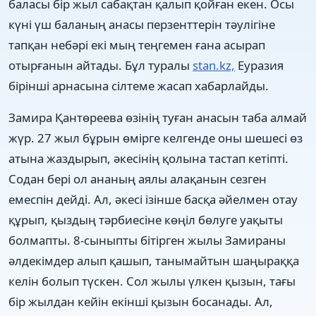
баласы бір жыл сабақтан қалып қойған екен. Осы
күні үш баланың анасы перзенттерін тәулігіне
тапқан небәрі екі мың теңгемен ғана асырап
отырғанын айтады. Бұл туралы
stan.kz,
Еуразия
бірінші арнасына сілтеме жасап хабарлайды.
Замира Қантөреева өзінің туған анасын таба алмай
жүр. 27 жыл бұрын өмірге келгенде оны шешесі өз
атына жаздырып, әкесінің қолына тастап кетіпті.
Содан бері ол ананың аялы алақанын сезген
емеспін дейді. Ал, әкесі ізінше басқа әйелмен отау
құрып, қыздың тәрбиесіне көңіл бөлуге уақыты
болмапты. 8-сыныпты бітірген жылы Замираны
әлдекімдер алып қашып, танымайтын шаңыраққа
келін болып түскен. Сол жылы үлкен қызын, тағы
бір жылдан кейін екінші қызын босанады. Ал,