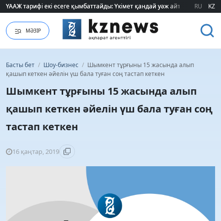
ҮААЖ тарифі екі есеге қымбаттайды: Үкімет қандай уәж айтады?
ҮААЖ тарифі екі есеге қымбаттайды: Үкімет қандай уәж айтады?
RU
KZ
МӘЗІР
Басты бет
/
Шоу-бизнес
/
Шымкент тұрғыны 15 жасында алып
қашып кеткен әйелін үш бала туған соң тастап кеткен
Шымкент тұрғыны 15 жасында алып
қашып кеткен әйелін үш бала туған соң
тастап кеткен
16 қаңтар, 2019