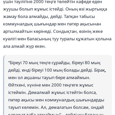
үшін тәулігіне 2000 теңге төлейтін кафеде еден
жуушы болып жұмыс істейді. Оның өзі жыртыққа
жамау бола алмайды, дейді. Тапқан табысы
коммуналдық шығындар мен пәтер ақысынан
артылмайтын көрінеді. Сондықтан, өзінің жеке
куәлігі мен баласының туу туралы құжатын қолына
ала алмай жүр екен.
“Біреуі 70 мың теңге сұрайды, біреуі 80 мың
дейді, енді біреуі 100 мың болады дейді. Бірақ,
мен ол ақшаны тауып бере алмаймын.
Өйткені, күніне мен 2000 теңгеге жұмыс
істеймін. Демалмай жұмыс істейтін болса,
пәтер ақысы мен коммуналдық шығындарды
тауып келемін. Ал, демалатын болсам, ондай
қаражат таба алмаймын” – дейді үш баланың