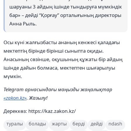
шаруаны 3 айдың ішінде тындыруға мүмкіндік
бар» – дейді “Қорғау” орталығының директоры
Анна Рыль.
Осы күні жалғызбасты ананың кенжесі қаладағы
мектептің бірінде бірінші сыныпта оқиды.
Анасының сөзінше, оқушының құжаты бір айдың
ішінде дайын болмаса, мектептен шығарылуы
мүмкін.
Telegram арнасындағы маңызды жаңалықтар
«zakon.kz»
. Жазылу!
Дереккөз: https://kaz.zakon.kz/
туралы
болады
жарты
берді
дейді
ndash