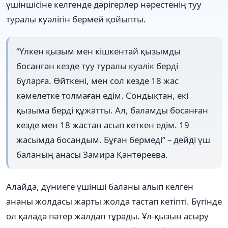
үшіншісіне келгенде дәрігерлер нәрестенің туу
туралы куәлігін бермей қойыпты.
“Үлкен қызым мен кішкентай қызымды
босанған кезде туу туралы куәлік берді
бұларға. Өйткені, мен сол кезде 18 жас
кәмелетке толмаған едім. Сондықтан, екі
қызыма берді құжатты. Ал, баламды босанған
кезде мен 18 жастан асып кеткен едім. 19
жасымда босандым. Бұған бермеді” – дейді үш
баланың анасы Замира Қантөреева.
Алайда, дүниеге үшінші баланы алып келген
ананы жолдасы жарты жолда тастап кетіпті. Бүгінде
ол қалада пәтер жалдап тұрады. Ұл-қызын асыру