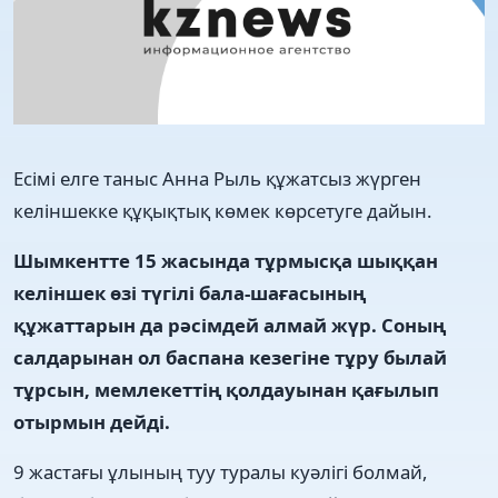
Есімі елге таныс Анна Рыль құжатсыз жүрген
келіншекке құқықтық көмек көрсетуге дайын.
Шымкентте 15 жасында тұрмысқа шыққан
келіншек өзі түгілі бала-шағасының
құжаттарын да рәсімдей алмай жүр. Соның
салдарынан ол баспана кезегіне тұру былай
тұрсын, мемлекеттің қолдауынан қағылып
отырмын дейді.
9 жастағы ұлының туу туралы куәлігі болмай,