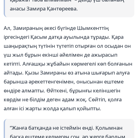
анасы Замира Қантөреева.
Ал, Замираның әкесі бүгінде Шымкенттің
іргесіндегі Қасым датқа ауылында тұрады. Қара
шаңырақтың түтінін түтетіп отырған ол осыдан он
үш жыл бұрын екінші әйелімен де ажырасып
кетіпті. Алғашқы жұбайын көрмегелі көп болғанын
айтады. Қызы Замираны өз атына шығарып алуға
барынша әрекеттенгенімен, онысынан ештеме
өндіре алмапты. Өйткені, бұрынғы келіншегін
көрдім не білдім деген адам жоқ. Сөйтіп, қолға
алған ісі жарты жолда қалып қойыпты.
“Жанға батқанда не істеймін енді. Қолымнан
басқа ештеме келмеген соң, әр жерге бардым.