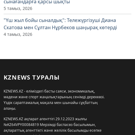
сынағандарға қарсы шықты
5 тамыз, 2026
"Үш жыл бойы сыналдық": Тележүргізуші Диана
Скатова мен Сұлтан Нұрбеков шаңырақ көтерді
4 тамыз, 2026
KZNEWS ТУРАЛЫ
KZNEWS.KZ - еліміздегі басты саяси, экономикалық,
мәдени және спорт жаңалықтарының сенімді дереккөзі.
Үздік сараптамалық мақала мен шынайы сұқбаттың
алаңы.
KZNEWS.KZ ақпарат агенттігі 29.12.2023 жылғы
№KZ64VPY00084819 Мерзімді баспасөз басылымын,
ақпараттық агенттікті және желілік басылымды есепке