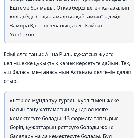
Ештеме болмады. Отказ берді деген қағаз алып
кел дейді. Содан амалсыз қайтамын” – дейді
Замира Қантөрееваның әкесі Қайрат
Үсіпбеков.
Есімі елге таныс Анна Рыль құжатсыз жүрген
келіншекке құқықтық көмек көрсетуге дайын. Тек,
үш баласы мен анасының Астанаға келгенін қалап
отыр.
«Егер ол мұнда туу туралы куәлігі мен жеке
басын тану хаттамасын мұнда ол кісіге
көмектесуге болады. 13 формаға тапсырыс
беріп, құжаттарын реттеуге болады және
балаларына да көмектесуге болады. Бұл