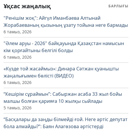
Ұқсас жаңалық
БАРЛЫҒЫ
"Ренішім жоқ": Айгүл Иманбаева Алтынай
Жорабаеваның қызының ұзату тойына неге бармады
6 тамыз, 2026
"Әлем аруы - 2026" байқауында Қазақстан намысын
кім қорғайтыны белгілі болды
6 тамыз, 2026
«Күзде той жасаймыз»: Динара Сәтжан қуанышты
жаңалығымен бөлісті (ВИДЕО)
6 тамыз, 2026
“Кешірім сұраймын”: Сабыржан асаба 33 жыл бойы
малшы болған қарияға 10 жылқы сыйлады
5 тамыз, 2026
“Басқалары да заңды білмейді ғой. Неге әртіс депутат
бола алмайды?”: Баян Алагөзова әртістерді