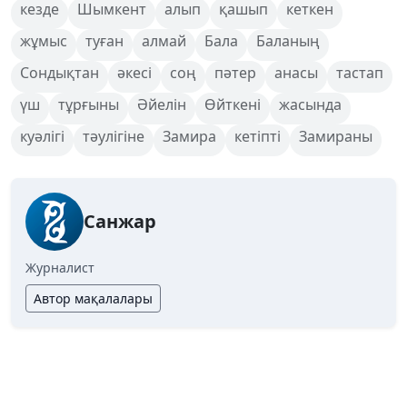
кезде
Шымкент
алып
қашып
кеткен
жұмыс
туған
алмай
Бала
Баланың
Сондықтан
әкесі
соң
пәтер
анасы
тастап
үш
тұрғыны
Әйелін
Өйткені
жасында
куәлігі
тәулігіне
Замира
кетіпті
Замираны
Санжар
Журналист
Автор мақалалары