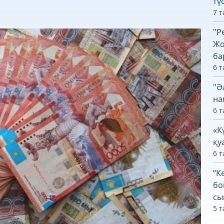
тү
7 т
"Р
Жо
ба
6 т
"Ә
на
6 т
«К
қу
6 т
“К
бо
сы
5 т