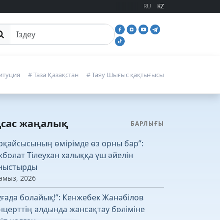
RU
KZ
йттан іздеу
итуция
# Таза Қазақстан
# Таяу Шығыс қақтығысы
қсас жаңалық
БАРЛЫҒЫ
рқайсысының өмірімде өз орны бар”:
кболат Тілеухан халыққа үш әйелін
ныстырды
амыз, 2026
ұғада болайық!”: Кенжебек Жанәбілов
нцерттің алдында жансақтау бөліміне