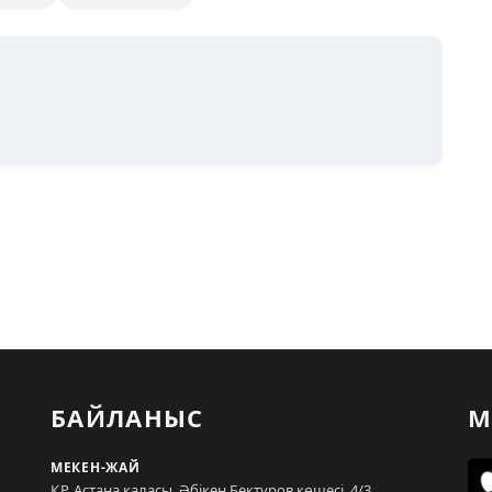
БАЙЛАНЫС
М
МЕКЕН-ЖАЙ
ҚР, Астана қаласы, Әбікен Бектұров көшесі, 4/3