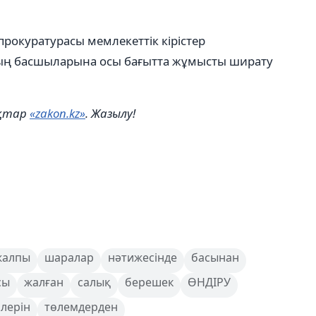
прокуратурасы мемлекеттік кірістер
ың басшыларына осы бағытта жұмысты ширату
ықтар
«zakon.kz»
. Жазылу!
жалпы
шаралар
нәтижесінде
басынан
сы
жалған
салық
берешек
ӨНДІРУ
ілерін
төлемдерден