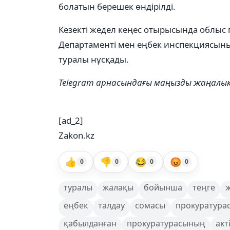
болатын берешек өндірілді.
Кезекті жедел кеңес отырысында облыс 
Департаменті мен еңбек инспекциясын
туралы нұсқады.
Telegram арнасындағы маңызды жаңал
[ad_2]
Zakon.kz
👍
👎
😂
😡
0
0
0
0
туралы
жалақы
бойынша
теңге
еңбек
талдау
сомасы
прокуратура
қабылданған
прокуратурасының
акт