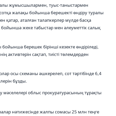
амалы жұмысшылармен, туыс-таныстармен
 сотқа жалақы бойынша берешекті өндіру туралы
ен қатар, аталған талапкерлер мүлде басқа
 бойынша жеке табыстар мен әлеуметтік салық
 бойынша берешек бірінші кезекте өндіріледі,
ің активтерін сақтап, тиісті төлемдерден
рлар осы схеманы әшкерелеп, сот тәртібінде 6,4
ілерін бұзды.
у мәселелері облыс прокуратурасының тұрақты
алар нәтижесінде жалпы сомасы 25 млн теңге