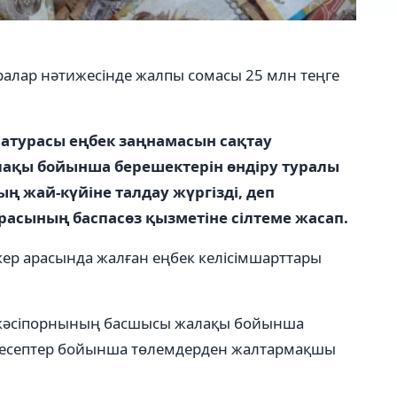
алар нәтижесінде жалпы сомасы 25 млн теңге
атурасы еңбек заңнамасын сақтау
лақы бойынша берешектерін өндіру туралы
ң жай-күйіне талдау жүргізді, деп
асының баспасөз қызметіне сілтеме жасап.
ер арасында жалған еңбек келісімшарттары
р кәсіпорнының басшысы жалақы бойынша
 есептер бойынша төлемдерден жалтармақшы