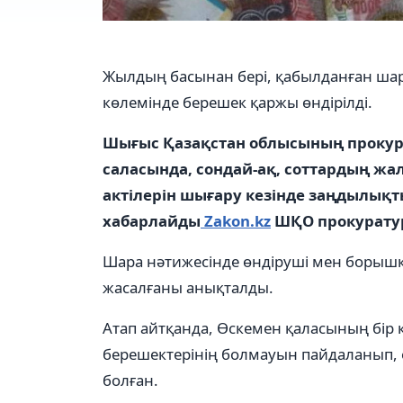
Жылдың басынан бері, қабылданған шар
көлемінде берешек қаржы өндірілді.
Шығыс Қазақстан облысының прокур
саласында, сондай-ақ, соттардың жа
актілерін шығару кезінде заңдылықты
хабарлайды
Zakon.kz
ШҚО прокуратур
Шара нәтижесінде өндіруші мен борышк
жасалғаны анықталды.
Атап айтқанда, Өскемен қаласының бі
берешектерінің болмауын пайдаланып,
болған.