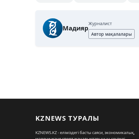
Журналист
Мадияр
Автор мақалалары
KZNEWS ТУРАЛЫ
KZNEWS.KZ - еліміздегі басты саяси, экономикалық,
мәдени және спорт жаңалықтарының сенімді