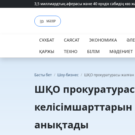
3,5 миллиардтың аферасы және 40 күндік сәбидің көз
3,5 миллиардтың аферасы және 40 күндік сәбидің көз
МӘЗІР
СҰХБАТ
САЯСАТ
ЭКОНОМИКА
ӘЛ
ҚАРЖЫ
ТЕХНО
БІЛІМ
МӘДЕНИЕТ
Басты бет
/
Шоу-бизнес
/
ШҚО прокуратурасы жалған 
ШҚО прокуратурас
келісімшарттарын 
анықтады