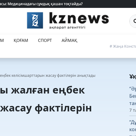
 жасы: Медицинадағы сұмдық қашан тоқтайды?
 жасы: Медицинадағы сұмдық қашан тоқтайды?
Са
ЕМ
ҚОҒАМ
СПОРТ
АЙМАҚ
# Жаңа Конст
Ұ
еңбек келісімшарттарын жасау фактілерін анықтады
ы жалған еңбек
“Ә
Бе
та
жасау фактілерін
7 т
“Д
ко