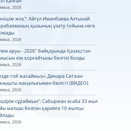
сіп қалған
амыз, 2026
енішім жоқ": Айгүл Иманбаева Алтынай
рабаеваның қызының ұзату тойына неге
рмады
амыз, 2026
лем аруы - 2026" байқауында Қазақстан
мысын кім қорғайтыны белгілі болды
амыз, 2026
үзде той жасаймыз»: Динара Сәтжан
анышты жаңалығымен бөлісті (ВИДЕО)
амыз, 2026
ешірім сұраймын”: Сабыржан асаба 33 жыл
йы малшы болған қарияға 10 жылқы
йлады
амыз, 2026