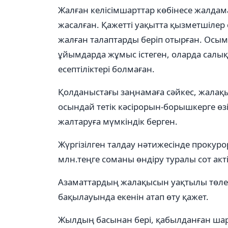
Жалған келісімшарттар көбінесе жалд
жасалған. Қажетті уақытта қызметшілер
жалған талаптарды беріп отырған. Осым
ұйымдарда жұмыс істеген, оларда салық
есептіліктері болмаған.
Қолданыстағы заңнамаға сәйкес, жалақы
осындай тетік кәсірорын-борышкерге өзін
жалтаруға мүмкіндік берген.
Жүргізілген талдау нәтижесінде прокуро
млн.теңге соманы өндіру туралы сот акт
Азаматтардың жалақысын уақтылы төле
бақылауында екенін атап өту қажет.
Жылдың басынан бері, қабылданған шар