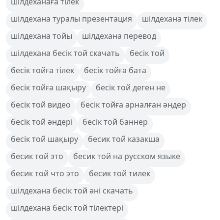
шілдеханаға тілек
шілдехана туралы презентация
шілдехана тілек
шілдехана тойы
шілдехана перевод
шілдехана бесік той скачать
бесік той
бесік тойға тілек
бесік тойға бата
бесік тойға шақыру
бесік той деген не
бесік той видео
бесік тойға арналған әндер
бесік той әндері
бесік той баннер
бесік той шақыру
бесик той казакша
бесик той это
бесик той на русском языке
бесик той что это
бесик той тилек
шілдехана бесік той әні скачать
шілдехана бесік той тілектері