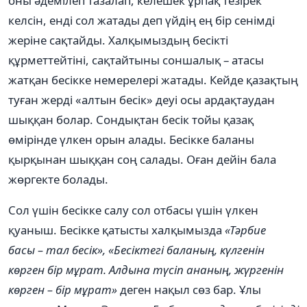
оны әдемілеп тазалап, келешек ұрпақ тезірек
келсін, енді сол жатады деп үйдің ең бір сенімді
жеріне сақтайды. Халқымыздың бесікті
құрметтейтіні, сақтайтыны соншалық – атасы
жатқан бесікке немерелері жатады. Кейде қазақтың
туған жерді «алтын бесік» деуі осы ардақтаудан
шыққан болар. Сондықтан бесік тойы қазақ
өмірінде үлкен орын алады. Бесікке баланы
қырқынан шыққан соң салады. Оған дейін бала
жөргекте болады.
Сол үшін бесікке салу сол отбасы үшін үлкен
қуаныш. Бесікке қатысты халқымызда
«Тәрбие
басы
– тал бесік», «Бесіктегі баланың, күлгенін
көрген бір мұрат. Алдына түсіп ананың, жүргенін
көрген – бір мұрат»
деген нақыл сөз бар. Ұлы