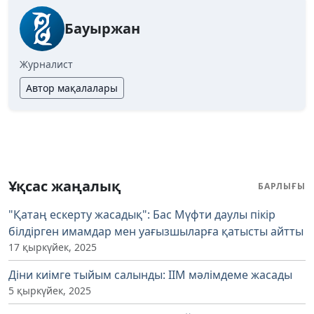
Бауыржан
Журналист
Автор мақалалары
Ұқсас жаңалық
БАРЛЫҒЫ
"Қатаң ескерту жасадық": Бас Мүфти даулы пікір
білдірген имамдар мен уағызшыларға қатысты айтты
17 қыркүйек, 2025
Діни киімге тыйым салынды: ІІМ мәлімдеме жасады
5 қыркүйек, 2025