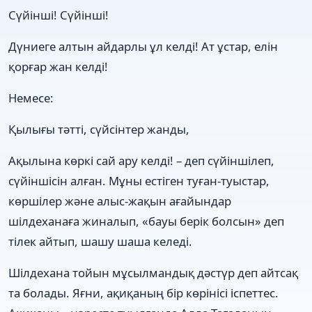
Сүйінші! Сүйінші!
Дүниеге алтын айдарлы ұл келді! Ат ұстар, елін
қорғар жан келді!
Немесе:
Қылығы тәтті, сүйсінтер жанды,
Ақылына көркі сай ару келді! – деп сүйіншілеп,
сүйіншісін алған. Мұны естіген туған-туыстар,
көршілер және алыс-жақын ағайындар
шілдеханаға жиналып, «бауы берік болсын» деп
тілек айтып, шашу шаша келеді.
Шілдехана тойын мұсылмандық дәстүр деп айтсақ
та болады. Яғни, ақиқаның бір көрінісі іспеттес.