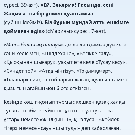
сүресі, 39-аят).
«Ей,
Зәкәрия!
Расында,
сені
Жақия атты бір ұлмен қуантамыз
(сүйіншілейміз)
. Біз бұрын мұндай атты ешкімге
қоймаған едік»
(«Мәриям» сүресі, 7-аят).
«Мал – баланың шашуы»
деген халқымыз дүниеге
сәби келісімен, «Шілдехана», «Бесікке салу»,
«Қырқынан шығару», уақыт өте келе «Тұсау кесу»,
«Сүндет той», «Атқа мінгізу», «Тоқымқағар»,
«Тілашар» сияқты тойларын жасап, қуанышы мен
қызығын ағайынмен бірге өткізген.
Кезінде көшіп-қонып тұрмыс кешкен қазақ халқы
туылған сәбиге сүйінші сұратып, ұл туса – «ат
ұстар» немесе «жылқышы», қыз туса – «көйлек
тігер» немесе «сауыншы туды» деп хабарлаған.