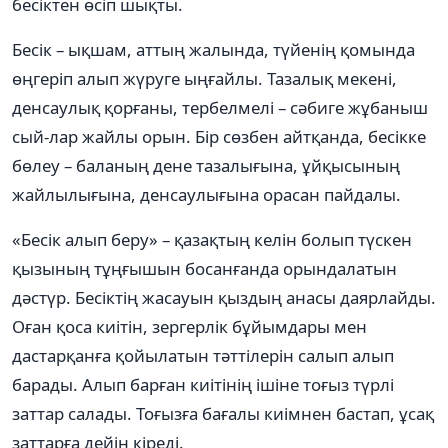
бесіктен өсіп шықты.
Бесік – ықшам, аттың жалында, түйенің қомында
өңгеріп алып жүруге ыңғайлы. Тазалық мекені,
денсаулық қорғаны, тербелмелі – сәбиге жұбаныш
сый-лар жайлы орын. Бір сөзбен айтқанда, бесікке
бөлеу – баланың дене тазалығына, ұйқысының
жайлылығына, денсаулығына орасан пайдалы.
«Бесік алып беру» – қазақтың келін болып түскен
қызының тұңғышын босанғанда орындалатын
дәстүр. Бесіктің жасауын қыздың анасы даярлайды.
Оған қоса киітін, зергерлік бұйымдары мен
дастарқанға қойылатын тәттілерін салып алып
барады. Алып барған киітінің ішіне тоғыз түрлі
заттар салады. Тоғызға бағалы киімнен бастап, ұсақ
заттарға дейін кіреді.