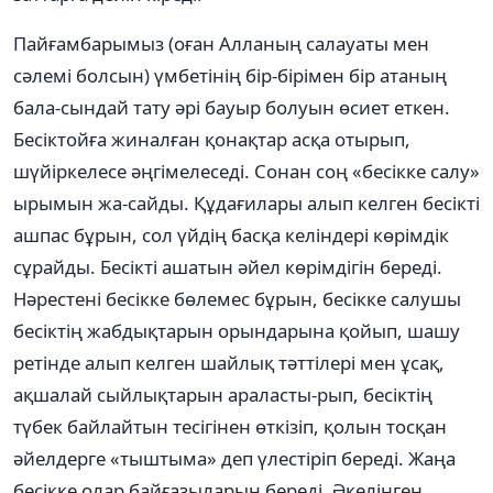
Пайғамбарымыз (оған Алланың салауаты мен
сәлемі болсын) үмбетінің бір-бірімен бір атаның
бала-сындай тату әрі бауыр болуын өсиет еткен.
Бесіктойға жиналған қонақтар асқа отырып,
шүйіркелесе әңгімелеседі. Сонан соң «бесікке салу»
ырымын жа-сайды. Құдағилары алып келген бесікті
ашпас бұрын, сол үйдің басқа келіндері көрімдік
сұрайды. Бесікті ашатын әйел көрімдігін береді.
Нәрестені бесікке бөлемес бұрын, бесікке салушы
бесіктің жабдықтарын орындарына қойып, шашу
ретінде алып келген шайлық тәттілері мен ұсақ,
ақшалай сыйлықтарын араласты-рып, бесіктің
түбек байлайтын тесігінен өткізіп, қолын тосқан
әйелдерге «тыштыма» деп үлестіріп береді. Жаңа
бесікке олар байғазыларын береді. Әкелінген