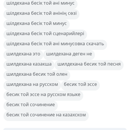
шілдехана бесік той әні минус
шілдехана бесік той әнінің сөзі
шілдехана бесік той минус
шілдехана бесік той сценарийлері
шілдехана бесік той әні минусовка скачать
шилдехана это
шилдехана деген не
шилдехана казакша
шилдехана бесик той песня
шилдехана бесик той олен
шилдехана на русском
бесик той эссе
бесик той эссе на русском языке
бесик той сочинение
бесик той сочинение на казахском