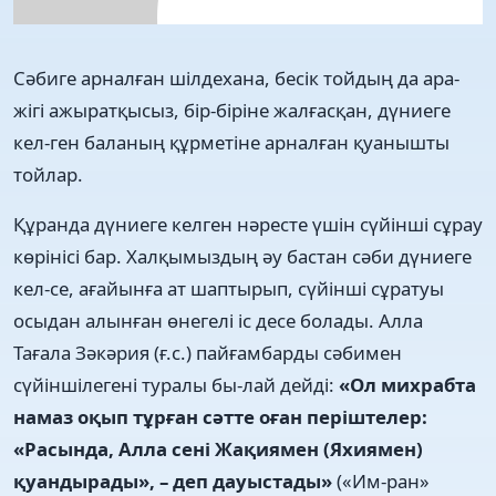
Сәбиге арналған шілдехана, бесік тойдың да ара-
жігі ажыратқысыз, бір-біріне жалғасқан, дүниеге
кел-ген баланың құрметіне арналған қуанышты
тойлар.
Құранда дүниеге келген нәресте үшін сүйінші сұрау
көрінісі бар. Халқымыздың әу бастан сәби дүниеге
кел-се, ағайынға ат шаптырып, сүйінші сұратуы
осыдан алынған өнегелі іс десе болады. Алла
Тағала Зәкәрия (ғ.с.) пайғамбарды сәбимен
сүйіншілегені туралы бы-лай дейді:
«Ол михрабта
намаз оқып тұрған сәтте
оған періштелер:
«Расында, Алла сені Жақиямен (Яхиямен)
қуандырады», – деп дауыстады»
(«Им-ран»