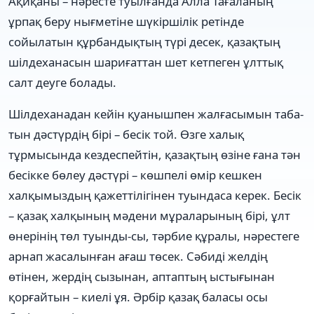
Ақиқаны – нәресте туылғанда Алла Тағаланың
ұрпақ беру нығметіне шүкіршілік ретінде
сойылатын құрбандықтың түрі десек, қазақтың
шілдеханасын шариғаттан шет кетпеген ұлттық
салт деуге болады.
Шілдеханадан кейін қуанышпен жалғасымын таба-
тын дәстүрдің бірі – бесік той. Өзге халық
тұрмысында кездеспейтін, қазақтың өзіне ғана тән
бесікке бөлеу дәстүрі – көшпелі өмір кешкен
халқымыздың қажеттілігінен туындаса керек. Бесік
– қазақ халқының мәдени мұраларының бірі, ұлт
өнерінің төл туынды-сы, тәрбие құралы, нәрестеге
арнап жасалынған ағаш төсек. Сәбиді желдің
өтінен, жердің сызынан, аптаптың ыстығынан
қорғайтын – киелі ұя. Әрбір қазақ баласы осы