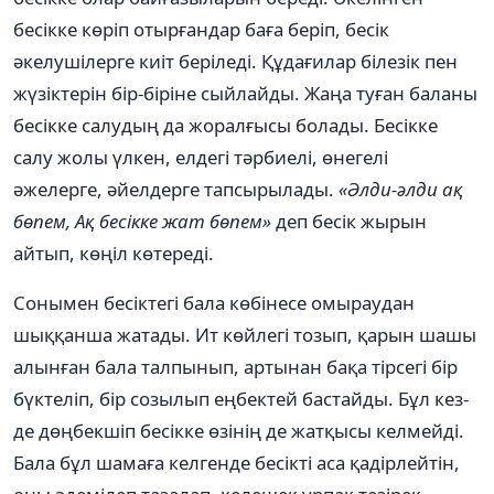
бесікке көріп отырғандар баға беріп, бесік
әкелушілерге киіт беріледі. Құдағилар білезік пен
жүзіктерін бір-біріне сыйлайды. Жаңа туған баланы
бесікке салудың да жоралғысы болады. Бесікке
салу жолы үлкен, елдегі тәрбиелі, өнегелі
әжелерге, әйелдерге тапсырылады.
«Әлди-әлди ақ
бөпем, Ақ бесікке жат бөпем»
деп бесік жырын
айтып, көңіл көтереді.
Сонымен бесіктегі бала көбінесе омыраудан
шыққанша жатады. Ит көйлегі тозып, қарын шашы
алынған бала талпынып, артынан бақа тірсегі бір
бүктеліп, бір созылып еңбектей бастайды. Бұл кез-
де дөңбекшіп бесікке өзінің де жатқысы келмейді.
Бала бұл шамаға келгенде бесікті аса қадірлейтін,