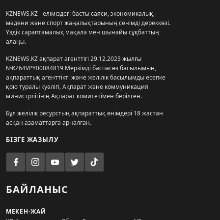
KZNEWS.KZ - еліміздегі басты саяси, экономикалық,
мәдени және спорт жаңалықтарының сенімді дереккөзі.
Үздік сараптамалық мақала мен шынайы сұқбаттың
алаңы.
KZNEWS.KZ ақпарат агенттігі 29.12.2023 жылғы
№KZ64VPY00084819 Мерзімді баспасөз басылымын,
ақпараттық агенттікті және желілік басылымды есепке
қою туралы куәлігі, Ақпарат және коммуникация
министрлігінің Ақпарат комитетімен берілген.
Бұл желілік ресурстың ақпараттық өнімдері 18 жастан
асқан азаматтарға арналған.
БІЗГЕ ЖАЗЫЛУ
БАЙЛАНЫС
МЕКЕН-ЖАЙ