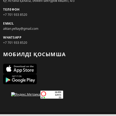
ҚР, Астана қаласы, Әбікен Бектұров көшесі, 4/3
ТЕЛЕФОН
+7 701 933 8520
EMAIL
aktan.yeltay@gmail.com
WHATSAPP
+7 701 933 8520
МОБИЛДІ ҚОСЫМША