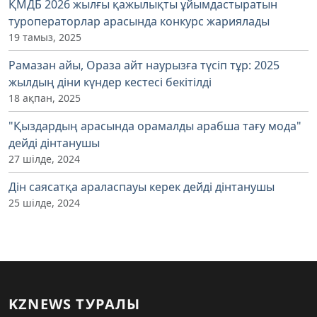
ҚМДБ 2026 жылғы қажылықты ұйымдастыратын
туроператорлар арасында конкурс жариялады
19 тамыз, 2025
Рамазан айы, Ораза айт наурызға түсіп тұр: 2025
жылдың діни күндер кестесі бекітілді
18 ақпан, 2025
"Қыздардың арасында орамалды арабша тағу мода"
дейді дінтанушы
27 шілде, 2024
Дін саясатқа араласпауы керек дейді дінтанушы
25 шілде, 2024
KZNEWS ТУРАЛЫ