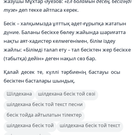
жазушы Мұхтар Әуезов:
«Ел боламын десең,
бесігіңді
түзе»
деп текке айтпаса керек.
Бесік – халқымызда ұлттық әдет-ғұрыпқа жататын
дүние. Баланы бесікке бөлеу жайында шариғатта
нақты аят-хадистер келмегенімен, білім іздеу
жайлы: «Білімді талап ету – тал бесіктен жер бесікке
(табытқа) дейін» деген нақыл сөз бар.
Қалай десек те, күллі тәрбиенің бастауы осы
бесіктен басталары шындық.
Шілдехана
шілдехана бесік той сөзі
шілдехана бесік той текст песни
бесік тойда айтылатын тілектер
шілдехана бесік той
шілдехана бесік той текст