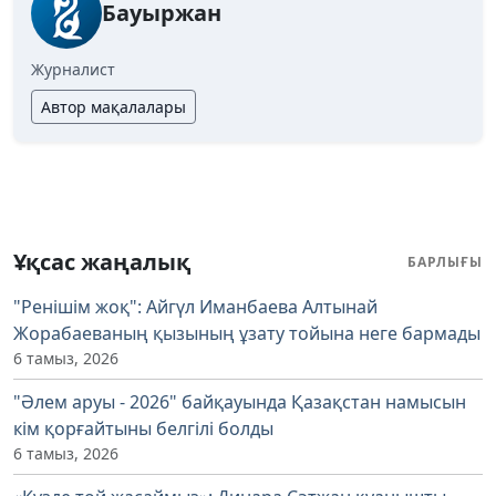
Бауыржан
Журналист
Автор мақалалары
Ұқсас жаңалық
БАРЛЫҒЫ
"Ренішім жоқ": Айгүл Иманбаева Алтынай
Жорабаеваның қызының ұзату тойына неге бармады
6 тамыз, 2026
"Әлем аруы - 2026" байқауында Қазақстан намысын
кім қорғайтыны белгілі болды
6 тамыз, 2026