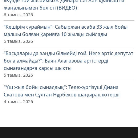
«Күзде той жасаймыз»: Динара Сәтжан қуанышты
жаңалығымен бөлісті (ВИДЕО)
6 тамыз, 2026
“Кешірім сұраймын”: Сабыржан асаба 33 жыл бойы
малшы болған қарияға 10 жылқы сыйлады
5 тамыз, 2026
“Басқалары да заңды білмейді ғой. Неге әртіс депутат
бола алмайды?”: Баян Алагөзова әртістерді
сынағандарға қарсы шықты
5 тамыз, 2026
"Үш жыл бойы сыналдық": Тележүргізуші Диана
Скатова мен Сұлтан Нұрбеков шаңырақ көтерді
4 тамыз, 2026