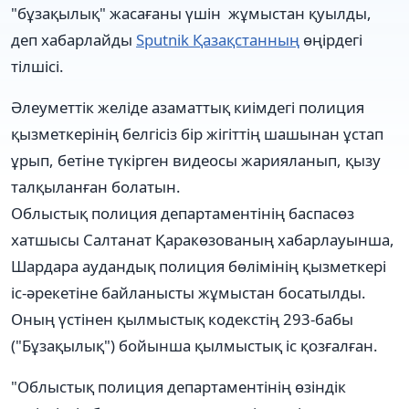
"бұзақылық" жасағаны үшін жұмыстан қуылды,
деп хабарлайды
Sputnik Қазақстанның
өңірдегі
тілшісі.
Әлеуметтік желіде азаматтық киімдегі полиция
қызметкерінің белгісіз бір жігіттің шашынан ұстап
ұрып, бетіне түкірген видеосы жарияланып, қызу
талқыланған болатын.
Облыстық полиция департаментінің баспасөз
хатшысы Салтанат Қаракөзованың хабарлауынша,
Шардара аудандық полиция бөлімінің қызметкері
іс-әрекетіне байланысты жұмыстан босатылды.
Оның үстінен қылмыстық кодекстің 293-бабы
("Бұзақылық") бойынша қылмыстық іс қозғалған.
"Облыстық полиция департаментінің өзіндік