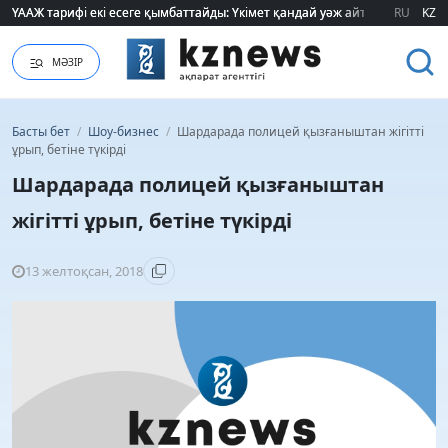
ҮААЖ тарифі екі есеге қымбаттайды: Үкімет қандай уәж айтады?
ҮААЖ тарифі екі есеге қымбаттайды: Үкімет қандай уәж айтады?
RU
KZ
МӘЗІР
Басты бет
/
Шоу-бизнес
/
Шардарада полицей қызғаныштан жігітті
ұрып, бетіне түкірді
Шардарада полицей қызғаныштан
жігітті ұрып, бетіне түкірді
13 желтоқсан, 2018