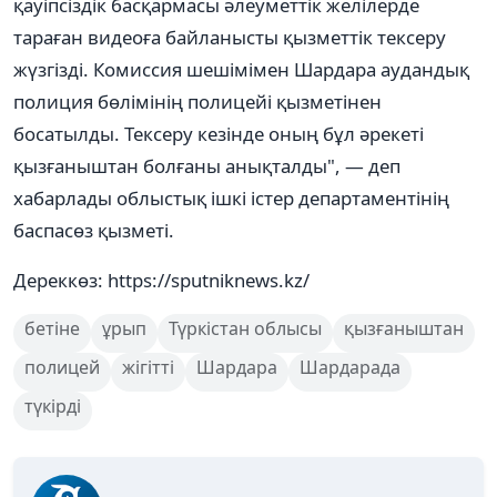
қауіпсіздік басқармасы әлеуметтік желілерде
тараған видеоға байланысты қызметтік тексеру
жүзгізді. Комиссия шешімімен Шардара аудандық
полиция бөлімінің полицейі қызметінен
босатылды. Тексеру кезінде оның бұл әрекеті
қызғаныштан болғаны анықталды", — деп
хабарлады облыстық ішкі істер департаментінің
баспасөз қызметі.
Дереккөз: https://sputniknews.kz/
бетіне
ұрып
Түркістан облысы
қызғаныштан
полицей
жігітті
Шардара
Шардарада
түкірді