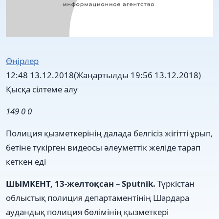
Өңірлер
12:48 13.12.2018
(Жаңартылды 19:56 13.12.2018)
Қысқа сілтеме алу
149
0
0
Полиция қызметкерінің далада белгісіз жігітті ұрып,
бетіне түкірген видеосы әлеуметтік желіде тарап
кеткен еді
ШЫМКЕНТ, 13-желтоқсан – Sputnik.
Түркістан
облыстық полиция департаментінің Шардара
аудандық полиция бөлімінің қызметкері