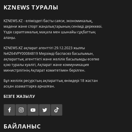
KZNEWS ТУРАЛЫ
KZNEWS.KZ - еліміздегі басты саяси, экономикалық,
мәдени және спорт жаңалықтарының сенімді дереккөзі.
Үздік сараптамалық мақала мен шынайы сұқбаттың
алаңы.
KZNEWS.KZ ақпарат агенттігі 29.12.2023 жылғы
№KZ64VPY00084819 Мерзімді баспасөз басылымын,
ақпараттық агенттікті және желілік басылымды есепке
қою туралы куәлігі, Ақпарат және коммуникация
министрлігінің Ақпарат комитетімен берілген.
Бұл желілік ресурстың ақпараттық өнімдері 18 жастан
асқан азаматтарға арналған.
БІЗГЕ ЖАЗЫЛУ
БАЙЛАНЫС