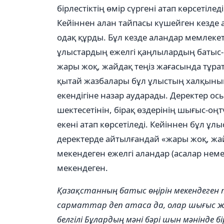
бірлестіктің өмір сүргені атап көрсетілед
Кейіннен алан тайпасы күшейген кезде ата
одақ құрды. Бұл кезде аландар мемлекеті
ұлыстардың ежелгі қаңлылардың батыс-с
жары жоқ, жайдақ теңіз жағасында тұра
қытай жазбалары бұл ұлыстың халқыны
екендігіне назар аударады. Деректер ос
шектесетінін, бірақ өздерінің шығыс-оңт
екені атап көрсетіледі. Кейіннен бұл ұ
деректерде айтылғандай «жары жоқ, жайда
мекендеген ежелгі аландар (асалар немес
мекендеген.
Қазақстанның батыс өңірін мекендеген
сарматтар деп атаса да, олар шығыс жа
белгілі Бұлардың мәні бәрі шын мәнінде