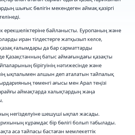
рдың шығыс бөлігін мекендеген аймақ қазіргі
елінеді.
дік ерекшеліктеріне байланысты. Еуропаның және
ларды иран тілдестерге жатқызып келсе,
 қазақ ғалымдары да бар сарматтарды
нде Қазақстанның батыс аймағындағы қазақты
тайпаларының бірігуінің нәтижесінде және
інің ықпалымен алшын деп аталатын тайпалық
Сырдарияның төменгі ағысы мен Арал теңізі
қарайғы аймақтарда халықтардың жаңа
ы.
қының негізделуіне шешуші ықпал жасады.
арихының кұрамдас бір бөлігі болып табылады.
ақта аса тайпасы бастаған мемлекеттік