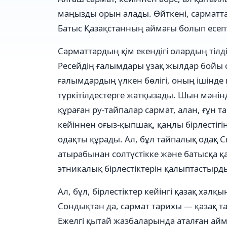
маңызды орын алады. Өйткені, сарматта
Батыс Қазақстанның аймағы болып есепт
Сарматтардың қім екендігі олардың тіл
Ресейдің ғалымдары ұзақ жылдар бойы о
ғалымдардың үлкен бөлігі, оның ішінде
түркітілдестерге жатқызады. Шын мәні
құраған ру-тайпалар сармат, алан, ғұн 
кейіннен оғыз-қыпшақ, қаңлы бірлестіг
одақты құрады. Ал, бұл тайпалық одақ 
атырабынан солтүстікке және батысқа 
этникалық бірлестіктерін қалыптастырд
Ал, бұл, бірлестіктер кейінгі қазақ хал
Сондықтан да, сармат тарихы — қазақ т
Ежелгі қытай жазбаларында аталған айм