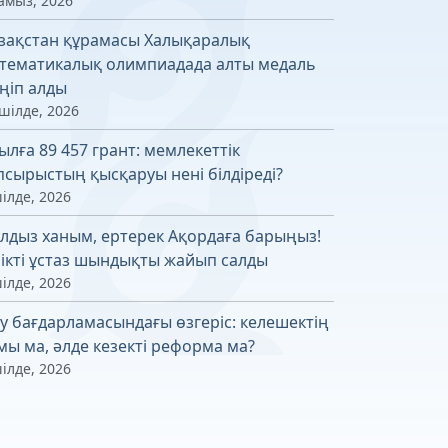
амыз, 2026
зақстан құрамасы Халықаралық
тематикалық олимпиадада алты медаль
ңіп алды
шілде, 2026
ылға 89 457 грант: мемлекеттік
псырыстың қысқаруы нені білдіреді?
ілде, 2026
лдыз ханым, ертерек Ақордаға барыңыз!
лікті ұстаз шындықты жайып салды
ілде, 2026
у бағдарламасындағы өзгеріс: келешектің
мы ма, әлде кезекті реформа ма?
ілде, 2026