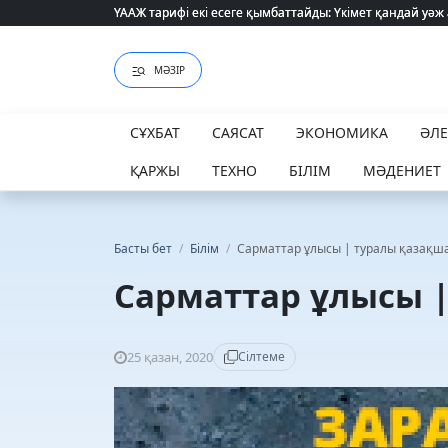
ҮААЖ тарифі екі есеге қымбаттайды: Үкімет қандай уәж
ҮААЖ тарифі екі есеге қымбаттайды: Үкімет қандай уәж
МӘЗІР
СҰХБАТ
САЯСАТ
ЭКОНОМИКА
ӘЛ
ҚАРЖЫ
ТЕХНО
БІЛІМ
МӘДЕНИЕТ
Басты бет
/
Білім
/
Сарматтар ұлысы | туралы қазақш
Сарматтар ұлысы 
25 қазан, 2020
Сілтеме