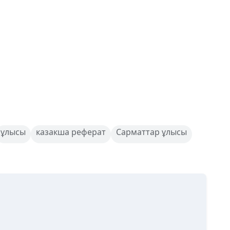
ұлысы
казакша реферат
Сарматтар ұлысы