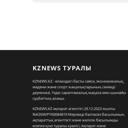
KZNEWS ТУРАЛЫ
KZNEWS.KZ - еліміздегі басты саяси, экономикалық,
мәдени және спорт жаңалықтарының сенімді
дереккөзі. Үздік сараптамалық мақала мен шынайы
сұқбаттың алаңы.
KZNEWS.KZ ақпарат агенттігі 29.12.2023 жылғы
№KZ64VPY00084819 Мерзімді баспасөз басылымын,
ақпараттық агенттікті және желілік басылымды
есепке қою туралы куәлігі, Ақпарат және