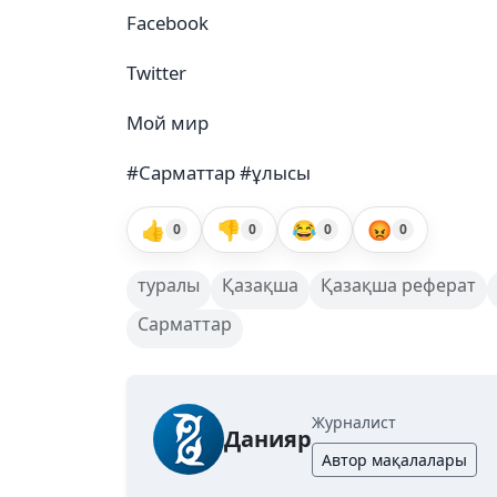
Facebook
Twitter
Мой мир
#Сарматтар #ұлысы
👍
👎
😂
😡
0
0
0
0
туралы
Қазақша
Қазақша реферат
Сарматтар
Журналист
Данияр
Автор мақалалары