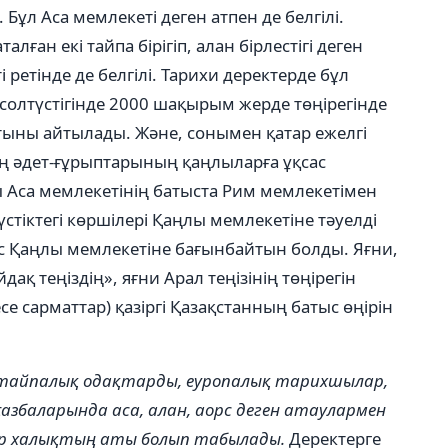
і. Бұл Аса мемлекеті деген атпен де белгілі.
лған екі тайпа бірігіп, алан бірлестігі деген
 ретінде де белгілі. Тарихи деректерде бұл
олтүстігінде 2000 шақырым жерде төңірегінде
тыны айтылады. Және, сонымен қатар ежелгі
ң әдет-ғұрыптарының қаңлыларға ұқсас
ы Аса мемлекетінің батыста Рим мемлекетімен
үстіктегі көршілері Қаңлы мемлекетіне тәуелді
лыс Қаңлы мемлекетіне бағынбайтын болды. Яғни,
қ теңіздің», яғни Арал теңізінің төңірегін
е сарматтар) қазіргі Қазақстанның батыс өңірін
 тайпалық одақтарды, еуропалық тарихшылар,
збаларында аса, алан, аорс деген атаулармен
 бір халықтың аты болып табылады.
Деректерге