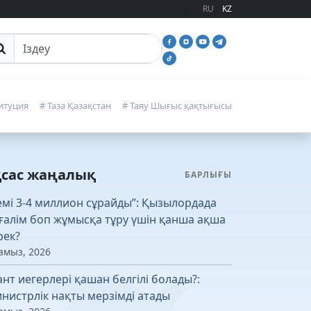
RU
KZ
йттан іздеу
итуция
# Таза Қазақстан
# Таяу Шығыс қақтығысы
қсас жаңалық
БАРЛЫҒЫ
емі 3-4 миллион сұрайды”: Қызылордада
ғалім боп жұмысқа тұру үшін қанша ақша
рек?
амыз, 2026
ант иегерлері қашан белгілі болады?:
нистрлік нақты мерзімді атады