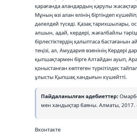
қарағанда аландардың қарулы жасақтар
Мұның өзі алан елінің біртіндеп күшейіп
дәлелдей түседі. Қазақ тарихшылары, о
алшын, адай, кердері, жағалбайлы тәрізд
бірлестіктердің қалыптаса бастағанын айт
теңізі, ал, Амудария өзенінің Кердері да
қыпшақтармен бірге Алтайдан ауып, Ара
қоныстанған көптеген түркітілдес тайп
ұлысты Қыпшақ хандығын күшейтті.
Пайдаланылған әдебиеттер:
Омарбек
мен хандықтар баяны. Алматы, 2017. –
Вконтакте