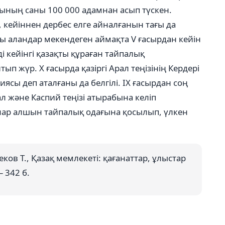
ының саны 100 000 адамнан асып түскен.
, кейіннен дербес елге айналғанын тағы да
сы аландар мекендеген аймақта V ғасырдан кейін
і кейінгі қазақты құраған тайпалық
ып жүр. X ғасырда қазіргі Арал теңізінің Кердері
риясы деп аталғаны да белгілі. IX ғасырдан соң
л және Каспий теңізі атырабына келіп
алар алшын тайпалық одағына қосылып, үлкен
ов Т., Қазақ мемлекеті: қағанаттар, ұлыстар
 342 б.