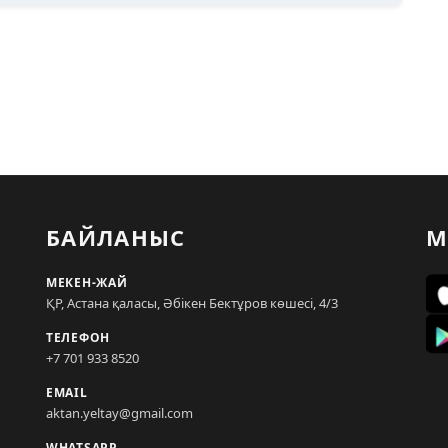
БАЙЛАНЫС
М
МЕКЕН-ЖАЙ
ҚР, Астана қаласы, Әбікен Бектұров көшесі, 4/3
ТЕЛЕФОН
+7 701 933 8520
EMAIL
aktan.yeltay@gmail.com
WHATSAPP