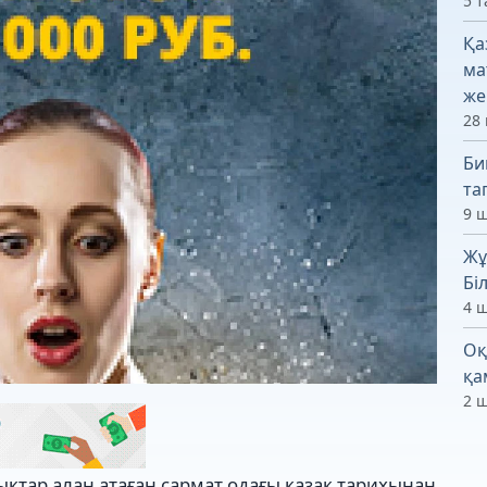
5 т
Қа
ма
же
28 
Би
та
9 ш
Жұ
Бі
4 ш
Оқ
қа
2 ш
ықтар алан атаған сармат одағы қазақ тарихынан