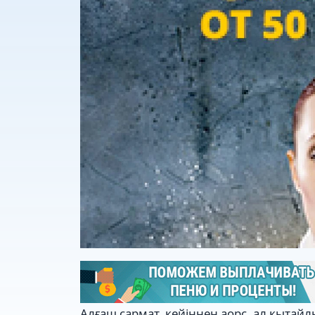
Алғаш сармат, кейіннен аорс, ал қытайл