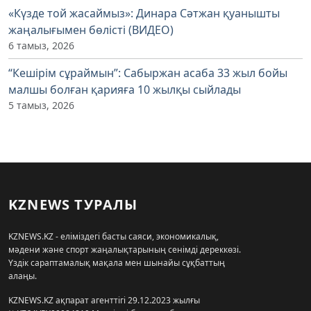
«Күзде той жасаймыз»: Динара Сәтжан қуанышты
жаңалығымен бөлісті (ВИДЕО)
6 тамыз, 2026
“Кешірім сұраймын”: Сабыржан асаба 33 жыл бойы
малшы болған қарияға 10 жылқы сыйлады
5 тамыз, 2026
KZNEWS ТУРАЛЫ
KZNEWS.KZ - еліміздегі басты саяси, экономикалық,
мәдени және спорт жаңалықтарының сенімді дереккөзі.
Үздік сараптамалық мақала мен шынайы сұқбаттың
алаңы.
KZNEWS.KZ ақпарат агенттігі 29.12.2023 жылғы