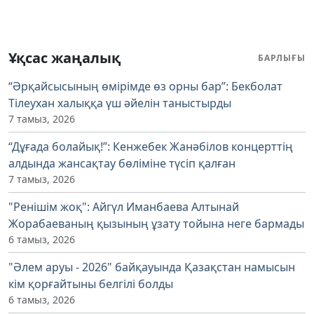
Ұқсас жаңалық
БАРЛЫҒЫ
“Әрқайсысының өмірімде өз орны бар”: Бекболат
Тілеухан халыққа үш әйелін таныстырды
7 тамыз, 2026
“Дұғада болайық!”: Кенжебек Жанәбілов концерттің
алдында жансақтау бөліміне түсіп қалған
7 тамыз, 2026
"Ренішім жоқ": Айгүл Иманбаева Алтынай
Жорабаеваның қызының ұзату тойына неге бармады
6 тамыз, 2026
"Әлем аруы - 2026" байқауында Қазақстан намысын
кім қорғайтыны белгілі болды
6 тамыз, 2026