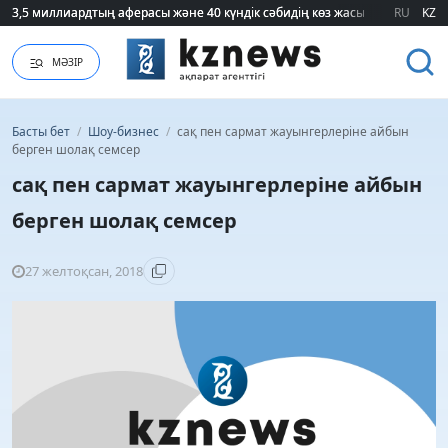
3,5 миллиардтың аферасы және 40 күндік сәбидің көз жасы: Медицинад
3,5 миллиардтың аферасы және 40 күндік сәбидің көз жасы: Медицинад
RU
KZ
МӘЗІР
Басты бет
/
Шоу-бизнес
/
сақ пен сармат жауынгерлеріне айбын
берген шолақ семсер
сақ пен сармат жауынгерлеріне айбын
берген шолақ семсер
27 желтоқсан, 2018