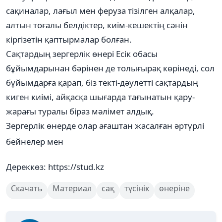
сақиналар, лағыл мен феруза тізілген алқалар,
алтын тоғалы белдіктер, киім-кешектің сәнін
кіргізетін қаптырмалар болған.
Сақтардың зергерлік өнері Есік обасы
бұйымдарынан бәрінен де толығырақ көрінеді, сол
бұйымдарға қарап, біз текті-дәулетті сақтардың
киген киімі, айқасқа шығарда тағынатын қару-
жарағы туралы біраз мәлімет алдық.
Зергерлік өнерде олар ағаштан жасалған әртүрлі
бейнелер мен
... жалғасы
Дереккөз: https://stud.kz
Скачать
Материал
сақ
түсінік
өнеріне