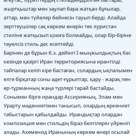
жыртқыштар мен заулап бара жатқан бұғылар,
аттар, мен түйелер бейнесін тауып берді. Алайда
зерттеушілер сақ көркем өнерін тек луристан
стиліне жатқызып қоюға болмайды, олар бір-біріне
тәуелсіз стиль дес есептейді.
Бәрінен де бұрын б.з. дейінгі І-мыңжылдықтың бас
кезінде қазіргі Иран территориясына ирантілді
тайпалар келіп кіре бастаған, солардың ықпалымен
елге бірқатар соны әдет-ғұрыптар, қару - жарақ пен
ер-тұрманның жаңа түрлері тарай бастайды.
Сонымен бірге ирандар Ассирияның, Элам мен
Урарту мәдениетімен танысып, олардың өркениет
табыстарын қабылдайды. Ирандықтар олардан
композиция мен стильдің біраз белгілерін үйреніп
алады. Ахеменид Иранының көркем өнері осылай