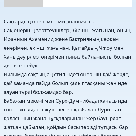
Сақтардың өнері мен мифологиясы.
Сақ өнерінің зерттеушілері, бірінші жағынан, оның
Иранның Ахеменид және Бактрияның көркем
өнерімен, екінші жағынан, Қытайдың Чжоу мен
Хань дәуірлері өнерімен тығыз байланысты болған
деп есептейді.
Ғылымда сақтың аң стиліндегі өнерінің қай жерде,
қай заманда пайда болып қалыптасқаны жөнінде
алуан түрлі болжамдар бар.
Бабажан мекені мен Сурх-Дум ғибадатханасында
соңғы жылдары жүргізілген қазбалар Луристан
қоласының жаңа нұсқаларынан: жер бауырлап
жатқан қабылан, қойдың басы тәрізді тұтқасы бар
егеутас, бүркіттердің стильдендірілген бастары,