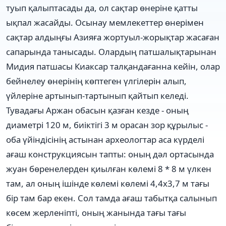
туып қалыптасады да, ол сақтар өнеріне қатты
ықпал жасайды. Осынау мемлекеттер өнерімен
сақтар алдыңғы Азияға жортуыл-жорықтар жасаған
сапарында танысады. Олардың патшалықтарынан
Мидия патшасы Киаксар талқандағанна кейін, олар
бейнелеу өнерінің көптеген үлгілерін алып,
үйлеріне артынып-тартынып қайтып келеді.
Тувадағы Аржан обасын қазған кезде - оның
диаметрі 120 м, биіктігі 3 м орасан зор құрылыс -
оба үйіндісінің астынан археологтар аса күрделі
ағаш конструкциясын тапты: оның дәл ортасында
жуан бөренелерден қиылған көлемі 8 * 8 м үлкен
там, ал оның ішінде көлемі көлемі 4,4х3,7 м тағы
бір там бар екен. Сол тамда ағаш табытқа салынып
көсем жерленіпті, оның жанында тағы тағы