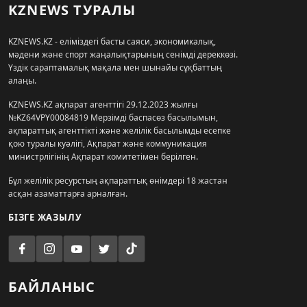
KZNEWS ТУРАЛЫ
KZNEWS.KZ - еліміздегі басты саяси, экономикалық,
мәдени және спорт жаңалықтарының сенімді дереккөзі.
Үздік сараптамалық мақала мен шынайы сұқбаттың
алаңы.
KZNEWS.KZ ақпарат агенттігі 29.12.2023 жылғы
№KZ64VPY00084819 Мерзімді баспасөз басылымын,
ақпараттық агенттікті және желілік басылымды есепке
қою туралы куәлігі, Ақпарат және коммуникация
министрлігінің Ақпарат комитетімен берілген.
Бұл желілік ресурстың ақпараттық өнімдері 18 жастан
асқан азаматтарға арналған.
БІЗГЕ ЖАЗЫЛУ
БАЙЛАНЫС