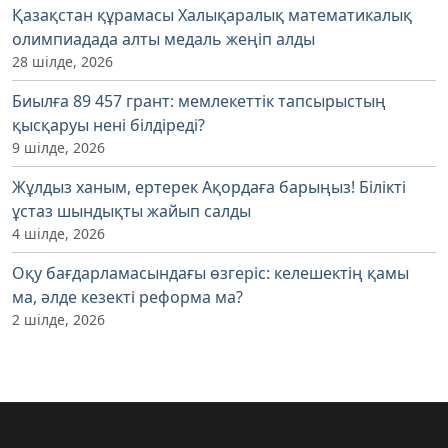
Қазақстан құрамасы Халықаралық математикалық
олимпиадада алты медаль жеңіп алды
28 шілде, 2026
Биылға 89 457 грант: мемлекеттік тапсырыстың
қысқаруы нені білдіреді?
9 шілде, 2026
Жұлдыз ханым, ертерек Ақордаға барыңыз! Білікті
ұстаз шындықты жайып салды
4 шілде, 2026
Оқу бағдарламасындағы өзгеріс: келешектің қамы
ма, әлде кезекті реформа ма?
2 шілде, 2026