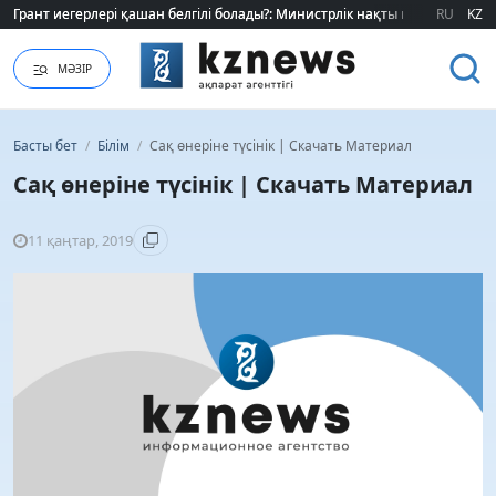
Грант иегерлері қашан белгілі болады?: Министрлік нақты мерзімді атад
Грант иегерлері қашан белгілі болады?: Министрлік нақты мерзімді атад
RU
KZ
МӘЗІР
Басты бет
/
Білім
/
Сақ өнеріне түсінік | Скачать Материал
Сақ өнеріне түсінік | Скачать Материал
11 қаңтар, 2019