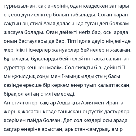
тұрғызылған, сақ өнерінің одан кездескен заттары
ең ескі дүниеліктер болып табылады. Соған қарап
сақтың аң стилі Азия даласында туған деп болжам
жасауға болады. Оған дәйекті негіз бар, осы арада
оның бастаулары да бар. Тіпті қола дәуірінің өзінде
жергілікті ісмерлер жануарлар бейнелерін жасаған.
Бұғылады, бұқаларды бейнелейтін тасқа салынған
суреттер кеңінен мәлім. Сол сияқты б.з. дейінгі ІІ-
мыңжылдық соңы мен І-мыңжылдықтың басы
кезінде ерекше бір көркем өнер туып қалыптасқан,
бірақ ол әлі аң стилі емес еді.
Аң стилі өнері сақтар Алдыңғы Азия мен Иранға
жорық жасаған кезде танысқан оңтүстік дәстүрлері
әсерімен пайда болған. Дәп сол кездері осы арада
сақтар өнеріне арыстан, арыстан-самұрық, өмір