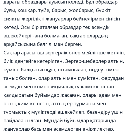
дарағы образдары ауысып келеді. Бұл образдар
бұғы, қошқар, түйе, барыс, жолбарыс, бүркіт
сияқты жергілікті жануарлар бейнелірмен сіңісіп
кетеді. Осы бір аталған образдар тек әсемдік
әшекейлері ғана болмаған, сақтар олардың
әрқайсысына белгілі мән берген.
Сақтар арасында зергерлік өнер мейлінше жетіліп,
биік деңгейге көтерілген. Зергер-шеберлер алтын,
күмісті балқытып құю, штампылап, өңдеу ісімен
таныс болған, олар алтын мен күмістен, феруздан
әсемдігі мен композициялық түзілімі кісіні таң
қалдыратын бұйымдар жасаған, олары адам мен
оның киім-кешегін, аттың ер-тұрманы мен
тұрмыстық мүліктерді әшекейлеп, безендіру үшін
пайдаланылған. Мұндай бұйымдар қатарында
жануарлар басымен әсемдеоген өңіржиектер,