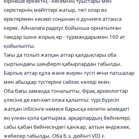
бірнеше еркектің - көсемнің туыстары мен
серіктернің мәйіттері жатыр, тегі олар өз
еріктерімен көсемі соңынан о дүниеге аттанса
керек. Айналаға радиус бойынша орнатылған
тамдар ішіне жорық ер - тұрмандарымен 160 ат
қойылыпты.
Тағы да толып жатқан аттар қалдықтары оба
сыртындағы шеңберлі қабырлардан табылды.
Барлық аттар құла және жирен түсті яғни патшалар
мен абыздар түстеріне сәйкес келеді екен.
Оба бағы заманда тоналыпты, бірақ археологтар
үлесіне де көп-көп олжа қалыпты: түрі бүрісіп
жатқан ілбісінге немесе барысқа келетін әлемдегі
ең үлкен қола қаптырма, арқарлардың бейнелері,
сабы қабан бейнесіндегі қанжар, алтын өңіржиек,
жебелер табылды. Оба б.з. дейінгі VIII ғ.