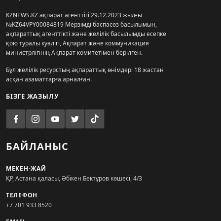
KZNEWS.KZ ақпарат агенттігі 29.12.2023 жылғы
№KZ64VPY00084819 Мерзімді баспасөз басылымын,
ақпараттық агенттікті және желілік басылымды есепке
қою туралы куәлігі, Ақпарат және коммуникация
министрлігінің Ақпарат комитетімен берілген.
Бұл желілік ресурстың ақпараттық өнімдері 18 жастан
асқан азаматтарға арналған.
БІЗГЕ ЖАЗЫЛУ
БАЙЛАНЫС
МЕКЕН-ЖАЙ
ҚР, Астана қаласы, Әбікен Бектұров көшесі, 4/3
ТЕЛЕФОН
+7 701 933 8520