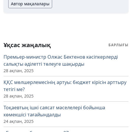
Автор мақалалары
Ұқсас жаңалық
БАРЛЫҒЫ
Премьер-министр Олжас Бектенов кәсіпкерлерді
салықты әділетті төлеуге шақырды
28 ақпан, 2025
ҚҚС мөлшерлемесінің артуы: бюджет кірісін арттыру
тетігі ме?
28 ақпан, 2025
Тоқаевтың ішкі саясат мәселелері бойынша
көмекшісі тағайындалды
24 ақпан, 2025