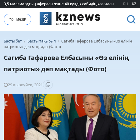
3,5 миллиардтың аферасы және 40 күндік сәбидің көз жасы: Медицинад
3,5 миллиардтың аферасы және 40 күндік сәбидің көз жасы: Медицинад
RU
KZ
МӘЗІР
Басты бет
/
Басты тақырып
/
Сагиба Гафарова Елбасыны «Өз елінің
патриоты» деп мақтады (Фото)
Сагиба Гафарова Елбасыны «Өз елінің
патриоты» деп мақтады (Фото)
29 қыркүйек, 2021