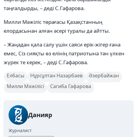
таңғалдырды, – деді С.Гафарова.
Милли Мәжіліс төрағасы Қазақстанның
елордасынан алған әсері туралы да айтты.
– Жаңадан қала салу үшін саяси ерік-жігер ғана
емес, Сіз сияқты өз елінің патриотына тән үлкен
жүрек те керек, – деді С.Гафарова.
Елбасы
Нұрсұлтан Назарбаев
Әзербайжан
Милли Мәжілісі
Сагиба Гафарова
Данияр
Журналист