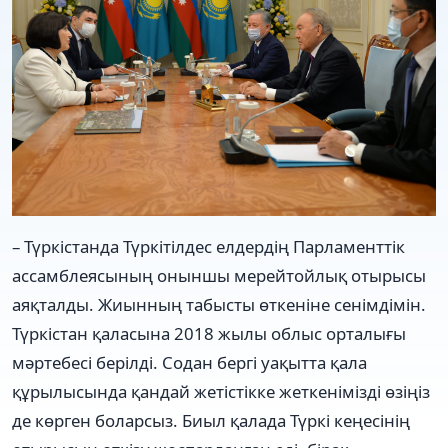
– Түркістанда Түркітілдес елдердің Парламенттік
ассамблеясының оныншы мерейтойлық отырысы
аяқталды. Жиынның табысты өткеніне сенімдімін.
Түркістан қаласына 2018 жылы облыс орталығы
мәртебесі берілді. Содан бергі уақытта қала
құрылысында қандай жетістікке жеткенімізді өзіңіз
де көрген боларсыз. Биыл қалада Түркі кеңесінің