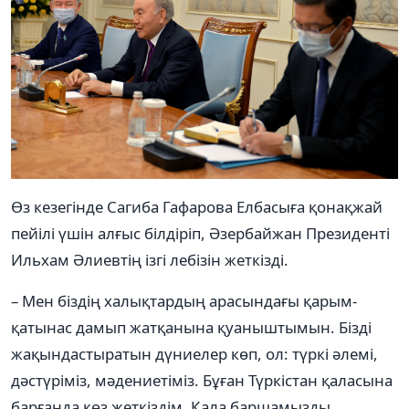
Өз кезегінде Сагиба Гафарова Елбасыға қонақжай
пейілі үшін алғыс білдіріп, Әзербайжан Президенті
Ильхам Әлиевтің ізгі лебізін жеткізді.
– Мен біздің халықтардың арасындағы қарым-
қатынас дамып жатқанына қуаныштымын. Бізді
жақындастыратын дүниелер көп, ол: түркі әлемі,
дәстүріміз, мәдениетіміз. Бұған Түркістан қаласына
барғанда көз жеткіздім. Қала баршамызды