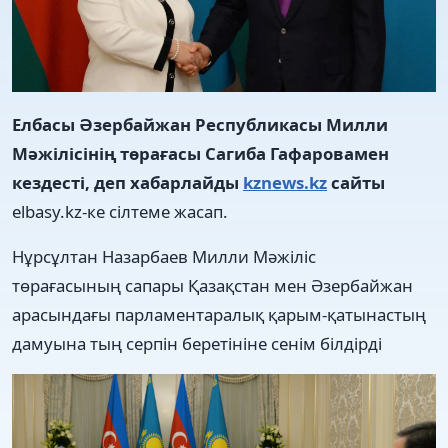
Елбасы Әзербайжан Республикасы Милли
Мәжілісінің төрағасы Сагиба Гафаровамен
кездесті, деп хабарлайды
kznews.kz
сайты
elbasy.kz-ке сілтеме жасап.
Нұрсұлтан Назарбаев Милли Мәжіліс
төрағасының
сапары Қазақстан мен Әзербайжан
арасындағы парламентаралық қарым-қатынастың
дамуына тың серпін беретініне сенім білдірді