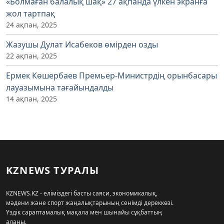
«Болмаған балалық шақ» 27 ақпанда үлкен экранға
жол тартпақ
24 ақпан, 2025
Жазушы Дулат Исабеков өмірден озды
22 ақпан, 2025
Ермек Көшербаев Премьер-Министрдің орынбасары
лауазымына тағайындалды
14 ақпан, 2025
KZNEWS ТУРАЛЫ
KZNEWS.KZ - еліміздегі басты саяси, экономикалық,
мәдени және спорт жаңалықтарының сенімді дереккөзі.
Үздік сараптамалық мақала мен шынайы сұқбаттың
алаңы.