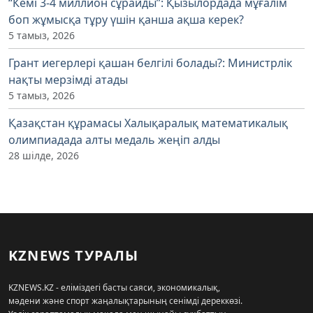
“Кемі 3-4 миллион сұрайды”: Қызылордада мұғалім
боп жұмысқа тұру үшін қанша ақша керек?
5 тамыз, 2026
Грант иегерлері қашан белгілі болады?: Министрлік
нақты мерзімді атады
5 тамыз, 2026
Қазақстан құрамасы Халықаралық математикалық
олимпиадада алты медаль жеңіп алды
28 шілде, 2026
KZNEWS ТУРАЛЫ
KZNEWS.KZ - еліміздегі басты саяси, экономикалық,
мәдени және спорт жаңалықтарының сенімді дереккөзі.