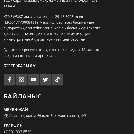
Үздік сараптамалық мақала мен шынайы сұқбаттың
алаңы.
KZNEWS.KZ ақпарат агенттігі 29.12.2023 жылғы
№KZ64VPY00084819 Мерзімді баспасөз басылымын,
ақпараттық агенттікті және желілік басылымды есепке
қою туралы куәлігі, Ақпарат және коммуникация
министрлігінің Ақпарат комитетімен берілген.
Бұл желілік ресурстың ақпараттық өнімдері 18 жастан
асқан азаматтарға арналған.
БІЗГЕ ЖАЗЫЛУ
БАЙЛАНЫС
МЕКЕН-ЖАЙ
ҚР, Астана қаласы, Әбікен Бектұров көшесі, 4/3
ТЕЛЕФОН
+7 701 933 8520