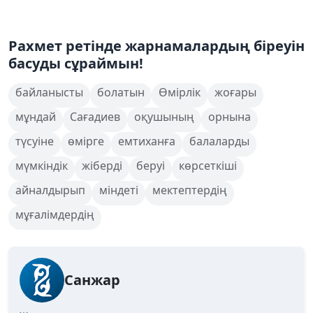
Рахмет ретінде жарнамалардың біреуін
басуды сұраймын!
байланысты
болатын
Өмірлік
жоғары
мұндай
Сағадиев
оқушының
орнына
түсуіне
өмірге
емтиханға
балаларды
мүмкіндік
жіберді
беруі
көрсеткіші
айналдырып
міндеті
мектептердің
мұғалімдердің
Санжар