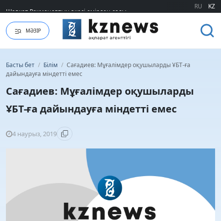
Шавкат Рахмоновтың әкесі өмірден озды
RU
KZ
МӘЗІР
Басты бет
/
Білім
/
Сағадиев: Мұғалімдер оқушыларды ҰБТ-ға
дайындауға міндетті емес
Сағадиев: Мұғалімдер оқушыларды
ҰБТ-ға дайындауға міндетті емес
4 наурыз, 2019