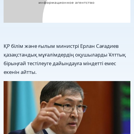
ҚР білім және ғылым министрі Ерлан Сағадиев
қазақстандық мұғалімдердің оқушыларды Ұлттық
бірыңғай тестілеуге дайындауға міндетті емес
екенін айтты.