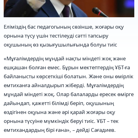
Еліміздің бас педагогының сөзінше, жоғары оқу
орнына түсу үшін тестілеуді сәтті тапсыру
оқушының өз қызығушылығында болуы тиіс
«Мұғалімдердің мұндай нақты міндеті жоқ және
ешқашан болған емес. Бұрын мектептердің ҰБТ-ға
байланысты көрсеткіші болатын. Және оны өмірлік
емтиханға айналдырып жіберді. Мұғалімдердің
мұндай міндеті жоқ. Олар балаларды ересек өмірге
дайындап, қажетті білімді беріп, оқушының
өздігінен оқуына және әрі қарай жоғары оқу
орнына түсуіне мүмкіндік беруі тиіс. ҰБТ – тек
емтихандардың бірі ғана», – дейді Сағадиев.