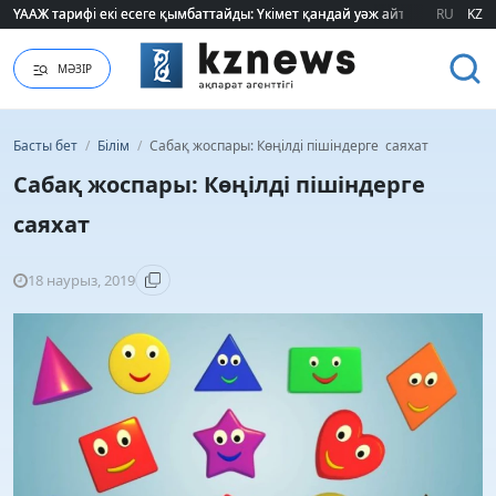
ҮААЖ тарифі екі есеге қымбаттайды: Үкімет қандай уәж айтады?
ҮААЖ тарифі екі есеге қымбаттайды: Үкімет қандай уәж айтады?
RU
KZ
МӘЗІР
Басты бет
/
Білім
/
Сабақ жоспары: Көңілді пішіндерге саяхат
Сабақ жоспары: Көңілді пішіндерге
саяхат
18 наурыз, 2019