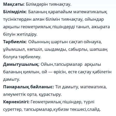
Мақсаты
: Білімдерін тиянақтау.
Білімділік
: Баланың қарапайым математикалық
түсініктерден алған білімін тиянақтау, ойындар
арқылы геометриялық пішіндерді танып, ажырата
білуін жетілдіру.
Тәрбиелік
: Ойынның шартын сақтап ойнауға,
ұйымшыл, көпшіл, шыдамды, сабырлы, шапшаң
болуға тәрбиелеу.
Дамытушылық
: Ойын,тапсырмалар арқылы
баланың қиялын, ой — өрісін, есте сақтау қабілетін
дамыту.
Пәнаралық
байланыс:
Тіл дамыту, математика,
әлеуметтік орта, құрастыру.
Көрнекілігі:
Геометриялық пішіндер, түрлі
суреттер, тапсырмалар,кубизм текшесі,слайд.