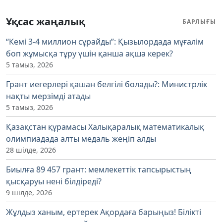
Ұқсас жаңалық
БАРЛЫҒЫ
“Кемі 3-4 миллион сұрайды”: Қызылордада мұғалім
боп жұмысқа тұру үшін қанша ақша керек?
5 тамыз, 2026
Грант иегерлері қашан белгілі болады?: Министрлік
нақты мерзімді атады
5 тамыз, 2026
Қазақстан құрамасы Халықаралық математикалық
олимпиадада алты медаль жеңіп алды
28 шілде, 2026
Биылға 89 457 грант: мемлекеттік тапсырыстың
қысқаруы нені білдіреді?
9 шілде, 2026
Жұлдыз ханым, ертерек Ақордаға барыңыз! Білікті