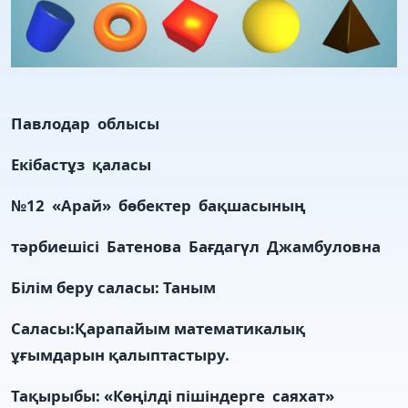
Павлодар облысы
Екібастұз қаласы
№
12
«Арай» бөбектер бақшасының
тәрбиешісі Батенова Бағдагүл Джамбуловна
Білім беру саласы: Таным
Саласы:Қарапайым математикалық
ұғымдарын қалыптастыру.
Тақырыбы: «Көңілді пішіндерге саяхат»