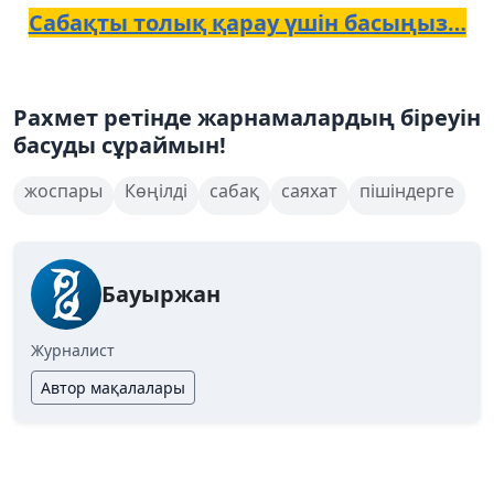
Сабақты толық қарау үшін басыңыз…
Рахмет ретінде жарнамалардың біреуін
басуды сұраймын!
жоспары
Көңілді
сабақ
саяхат
пішіндерге
Бауыржан
Журналист
Автор мақалалары