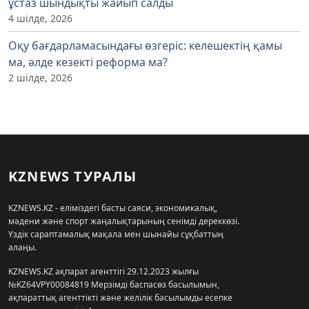
ұстаз шындықты жайып салды
4 шілде, 2026
Оқу бағдарламасындағы өзгеріс: келешектің қамы
ма, әлде кезекті реформа ма?
2 шілде, 2026
KZNEWS ТУРАЛЫ
KZNEWS.KZ - еліміздегі басты саяси, экономикалық,
мәдени және спорт жаңалықтарының сенімді дереккөзі.
Үздік сараптамалық мақала мен шынайы сұқбаттың
алаңы.
KZNEWS.KZ ақпарат агенттігі 29.12.2023 жылғы
№KZ64VPY00084819 Мерзімді баспасөз басылымын,
ақпараттық агенттікті және желілік басылымды есепке