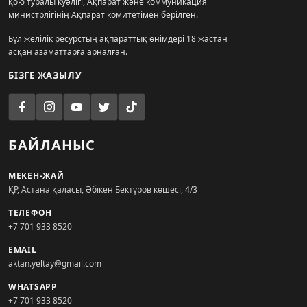
қою туралы куәлігі, Ақпарат және коммуникация
министрлігінің Ақпарат комитетімен берілген.
Бұл желілік ресурстың ақпараттық өнімдері 18 жастан
асқан азаматтарға арналған.
БІЗГЕ ЖАЗЫЛУ
БАЙЛАНЫС
МЕКЕН-ЖАЙ
ҚР, Астана қаласы, Әбікен Бектұров көшесі, 4/3
ТЕЛЕФОН
+7 701 933 8520
EMAIL
aktan.yeltay@gmail.com
WHATSAPP
+7 701 933 8520