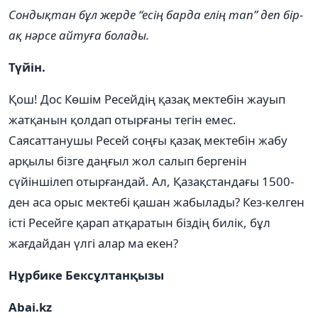
Сондықтан бұл жерде “есің барда елің тап” деп бір-
ақ нәрсе айтуға болады.
Түйін.
Қош! Дос Көшім Ресейдің қазақ мектебін жауып
жатқанын қолдап отырғаны тегін емес.
Саясаттанушы Ресей соңғы қазақ мектебін жабу
арқылы бізге даңғыл жол салып бергенін
сүйіншілеп отырғандай. Ал, Қазақстандағы 1500-
ден аса орыс мектебі қашан жабылады? Кез-келген
істі Ресейге қарап атқаратын біздің билік, бұл
жағдайдан үлгі алар ма екен?
Нұрбике Бексұлтанқызы
Abai.kz