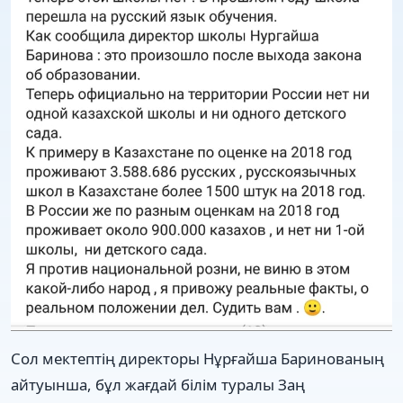
Сол мектептің директоры Нұрғайша Баринованың
айтуынша, бұл жағдай білім туралы Заң