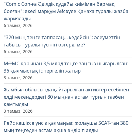
"Comic Con-ға Әділдік құдайы киімімен бармақ
болған": әкесі марқұм Айсәуле Қанаха туралы жазба
жариялады
6 тамыз, 2026
"320 мың теңге таппасаң... кедейсің": әлеуметтің
табысы туралы түсінігі өзгерді ме?
6 тамыз, 2026
МӘМС қорынан 3,5 млрд теңге заңсыз шығарылған:
36 қылмыстық іс тергеліп жатыр
3 тамыз, 2026
Жамбыл облысында қайтарылған активтер есебінен
елді мекендердегі 80 мыңнан астам тұрғын газбен
қамтылды
3 тамыз, 2026
Рейс кешіксе үнсіз қалмаңыз: жолаушы SCAT-тан 380
мың теңгеден астам ақша өндіріп алды