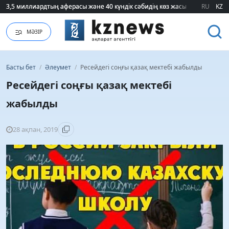
3,5 миллиардтың аферасы және 40 күндік сәбидің көз жасы: Медицинад
3,5 миллиардтың аферасы және 40 күндік сәбидің көз жасы: Медицинад
RU
KZ
МӘЗІР
Басты бет
/
Әлеумет
/
Ресейдегі соңғы қазақ мектебі жабылды
Ресейдегі соңғы қазақ мектебі
жабылды
28 ақпан, 2019