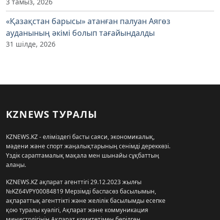
3 тамыз, 2026
«Қазақстан барысы» атанған палуан Аягөз
ауданының әкімі болып тағайындалды
31 шілде, 2026
KZNEWS ТУРАЛЫ
KZNEWS.KZ - еліміздегі басты саяси, экономикалық,
мәдени және спорт жаңалықтарының сенімді дереккөзі.
Үздік сараптамалық мақала мен шынайы сұқбаттың
алаңы.
KZNEWS.KZ ақпарат агенттігі 29.12.2023 жылғы
№KZ64VPY00084819 Мерзімді баспасөз басылымын,
ақпараттық агенттікті және желілік басылымды есепке
қою туралы куәлігі, Ақпарат және коммуникация
министрлігінің Ақпарат комитетімен берілген.