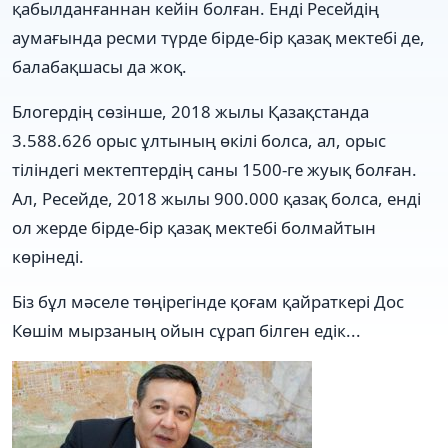
қабылданғаннан кейін болған. Енді Ресейдің
аумағында ресми түрде бірде-бір қазақ мектебі де,
балабақшасы да жоқ.
Блогердің сөзінше, 2018 жылы Қазақстанда
3.588.626 орыс ұлтының өкілі болса, ал, орыс
тіліндегі мектептердің саны 1500-ге жуық болған.
Ал, Ресейде, 2018 жылы 900.000 қазақ болса, енді
ол жерде бірде-бір қазақ мектебі болмайтын
көрінеді.
Біз бұл мәселе төңірегінде қоғам қайраткері Дос
Көшім мырзаның ойын сұрап білген едік...