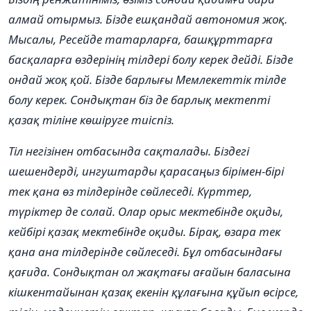
алмай отырмыз. Бізде ешқандай автономия жоқ.
Мысалы, Ресейде татарларға, башқұрттарға
басқаларға өздерінің тілдері болу керек дейді. Бізде
ондай жоқ қой. Бізде барлығы Мемлекеттік тілде
болу керек. Сондықтан біз де барлық мектепті
қазақ тіліне көшіруге тиіспіз.
Тіл негізінен отбасында сақталады. Біздегі
шешендерді, ингуштарды қарасаңыз бірімен-бірі
тек қана өз тілдерінде сөйлеседі. Күрттер,
түріктер де солай. Олар орыс мектебінде оқиды,
кейбірі қазақ мектебінде оқиды. Бірақ, өзара тек
қана ана тілдерінде сөйлеседі. Бұл отбасындағы
қағида. Сондықтан ол жақтағы ағайын баласына
кішкентайынан қазақ екенін құлағына құйып өсірсе,