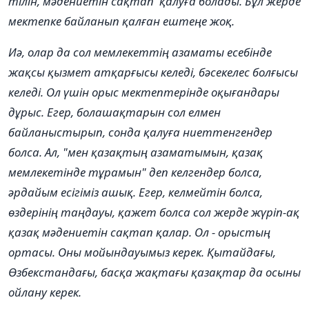
тілін, мәдениетін сақтап қалуға болады. Бұл жерде
мектепке байланып қалған ештеңе жоқ.
Иә, олар да сол мемлекеттің азаматы есебінде
жақсы қызмет атқарғысы келеді, бәсекелес болғысы
келеді. Ол үшін орыс мектептерінде оқығандары
дұрыс. Егер, болашақтарын сол елмен
байланыстырып, сонда қалуға
ниеттенгендер
болса. Ал, "мен қазақтың азаматымын, қазақ
мемлекетінде тұрамын" деп келгендер болса,
әрдайым есігіміз ашық. Егер, келмейтін болса,
өздерінің таңдауы, қажет болса сол жерде жүріп-ақ
қазақ мәдениетін сақтап қалар. Ол - орыстың
ортасы. Оны мойындауымыз керек. Қытайдағы,
Өзбекстандағы, басқа жақтағы қазақтар да осыны
ойлану керек.