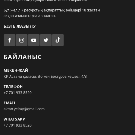
Бұл желілік ресурстың ақпараттық өнімдері 18 жастан
асқан азаматтарға арналған.
БІЗГЕ ЖАЗЫЛУ
БАЙЛАНЫС
МЕКЕН-ЖАЙ
ҚР, Астана қаласы, Әбікен Бектұров көшесі, 4/3
ТЕЛЕФОН
+7 701 933 8520
EMAIL
aktan.yeltay@gmail.com
WHATSAPP
+7 701 933 8520