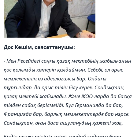
Дос Көшім, саясаттанушы:
- Мен Ресейдегі соңғы қазақ мектебінің жабылғанын
қос қолымды көтеріп қолдаймын. Себебі, ол орыс
мемлекетінің өз идеологиясы бар. Ондағы
тұрғындар да орыс тілін білу керек. Сондықтан,
қазақ мектебі жабылады. Және ЖОО-ларда да басқа
тілден сабақ берілмейді. Бұл Германияда да бар,
Францияда бар, барлық мемлекеттерде бар нәрсе.
Сондықтан, оған бола ашуланудың қажеті жоқ.
Біздің ренжитініміз, өзіміз сондай қадамға бара