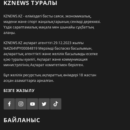
KZNEWS ТУРАЛЫ
KZNEWS.KZ - еліміздегі басты саяси, экономикалық,
мәдени және спорт жаңалықтарының сенімді дереккөзі.
Үздік сараптамалық мақала мен шынайы сұқбаттың
алаңы.
KZNEWS.KZ ақпарат агенттігі 29.12.2023 жылғы
№KZ64VPY00084819 Мерзімді баспасөз басылымын,
ақпараттық агенттікті және желілік басылымды есепке
қою туралы куәлігі, Ақпарат және коммуникация
министрлігінің Ақпарат комитетімен берілген.
Бұл желілік ресурстың ақпараттық өнімдері 18 жастан
асқан азаматтарға арналған.
БІЗГЕ ЖАЗЫЛУ
БАЙЛАНЫС