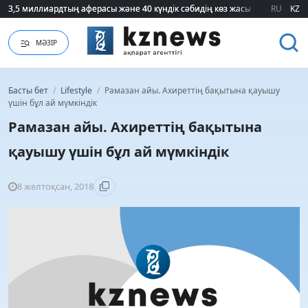
3,5 миллиардтың аферасы және 40 күндік сәбидің көз жасы: Медицинад
3,5 миллиардтың аферасы және 40 күндік сәбидің көз жасы: Медицинад
RU
KZ
МӘЗІР
Басты бет
/
Lifestyle
/
Рамазан айы. Ахиреттің бақытына қауышу
үшін бұл ай мүмкіндік
Рамазан айы. Ахиреттің бақытына
қауышу үшін бұл ай мүмкіндік
8 желтоқсан, 2018