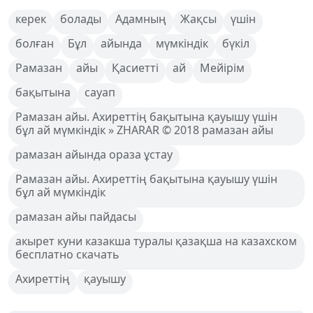
керек
болады
Адамның
Жақсы
үшін
болған
Бұл
айында
мүмкіндік
бүкіл
Рамазан
айы
Қасиетті
ай
Мейірім
бақытына
сауап
Рамазан айы. Ахиреттің бақытына қауышу үшін
бұл ай мүмкіндік » ZHARAR © 2018 рамазан айы
рамазан айында ораза ұстау
Рамазан айы. Ахиреттің бақытына қауышу үшін
бұл ай мүмкіндік
рамазан айы пайдасы
акырет куни казакша туралы қазақша на казахском
бесплатно скачать
Ахиреттің
қауышу