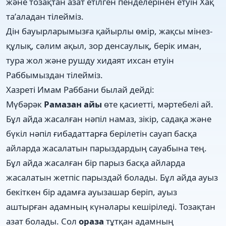
және тозақтан азат етілген пенделерінен етуін Хақ
та’аладан тілейміз.
Дін бауырларымызға қайырлы өмір, жақсы мінез-
құлық, сәлим ақыл, зор денсаулық, берік иман,
тура жол және рушду хидаят ихсан етуін
Раббымыздан тілейміз.
Хазреті Имам Раббани былай дейді:
Мүбәрәк
Рамазан айы
өте қасиетті, мәртебелі ай.
Бұл айда жасалған нәпіл намаз, зікір, садақа және
бүкіл нәпіл ғибадаттарға берілетін сауап басқа
айларда жасалатын парыздардың сауабына тең.
Бұл айда жасалған бір парыз басқа айларда
жасалатын жетпіс парыздай болады. Бұл айда ауыз
бекіткен бір адамға ауызашар беріп, ауыз
аштырған адамның күнәлары кешіріледі. Тозақтан
азат болады. Сол
ораза
тұтқан адамның