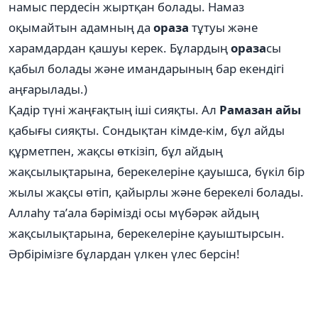
намыс пердесін жыртқан болады. Намаз
оқымайтын адамның да
ораза
тұтуы және
харамдардан қашуы керек. Бұлардың
ораза
сы
қабыл болады және имандарының бар екендігі
аңғарылады.)
Қадір түні жаңғақтың іші сияқты. Ал
Рамазан айы
қабығы сияқты. Сондықтан кімде-кім, бұл айды
құрметпен, жақсы өткізіп, бұл айдың
жақсылықтарына, берекелеріне қауышса, бүкіл бір
жылы жақсы өтіп, қайырлы және берекелі болады.
Аллаһу та’ала бәрімізді осы мүбәрәк айдың
жақсылықтарына, берекелеріне қауыштырсын.
Әрбірімізге бұлардан үлкен үлес берсін!