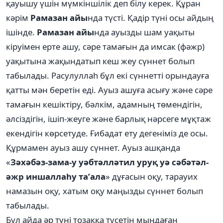
қауышу үшін мүмкіншілік деп білу керек. Құран
кәрім
Рамазан айы
нда түсті. Қадір түні осы айдың
ішінде.
Рамазан айы
нда ауызды шам уақыты
кіруімен ерте ашу, сәре тамағын да имсак (фәжр)
уақытына жақындатып кеш жеу сүннет болып
табылады. Расулуллаһ бұл екі сүннетті орындауға
қатты мән беретін еді. Ауыз ашуға асығу және сәре
тамағын кешіктіру, бәлкім, адамның төмендігін,
әлсіздігін, ішіп-жеуге және барлық нәрсеге мұқтаж
екендігін көрсетуде. Ғибадат ету дегеніміз де осы.
Құрмамен ауыз ашу сүннет. Ауыз ашқанда
«
Зәхәбәз-зама-у уәбтәлләтил уруқ уә сәбәтәл-
әжр иншаллаһу та’ала
» дұғасын оқу, тарауих
намазын оқу, хатым оқу маңызды сүннет болып
табылады.
Бұл айда әр түні тозаққа түсетін мыңдаған