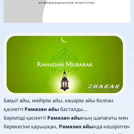
Бақыт айы, мейірім айы, кешірім айы болған
қасиетті
Рамазан айы
басталды...
Бәрімізді қасиетті
Рамазан айы
ның шапағаты мен
берекесіне қауышқан,
Рамазан айы
нда кешірілген