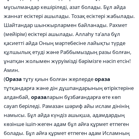
мұсылмандар кешіріледі, азат болады. Бұл айда
жаннат есіктері ашылады. Тозақ есіктері жабылады.
Шайтандар шынжырлармен байланады. Рахмет
(мейірім) есіктері ашылады. Аллаһу та’ала бұл
қасиетті айда Оның мәртебесіне лайықты түрде
құлшылық етуді және Раббымыздың разы болған,
ұнатқан жолымен жүруімізді бәрімізге нәсіп етсін!
Амин.
(
Ораза
тұту қиын болған жерлерде
ораза
тұтқандарға және дін дұшпандарының өтіріктеріне
алданбай,
ораза
ларын бұзбағандарға өте көп
сауап беріледі. Рамазан шәриф айы ислам дінінің
намысы. Бұл айда күндіз ашықша, адамдардың
көзінше ішіп-жеген адам бұл айға құрмет етпеген
болады. Бұл айға құрмет етпеген адам Исламның