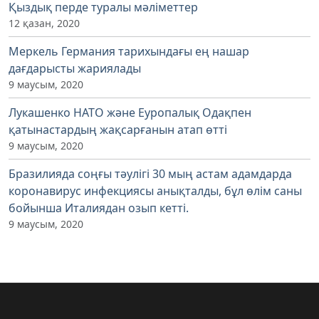
Қыздық перде туралы мәліметтер
12 қазан, 2020
Меркель Германия тарихындағы ең нашар
дағдарысты жариялады
9 маусым, 2020
Лукашенко НАТО және Еуропалық Одақпен
қатынастардың жақсарғанын атап өтті
9 маусым, 2020
Бразилияда соңғы тәулігі 30 мың астам адамдарда
коронавирус инфекциясы анықталды, бұл өлім саны
бойынша Италиядан озып кетті.
9 маусым, 2020