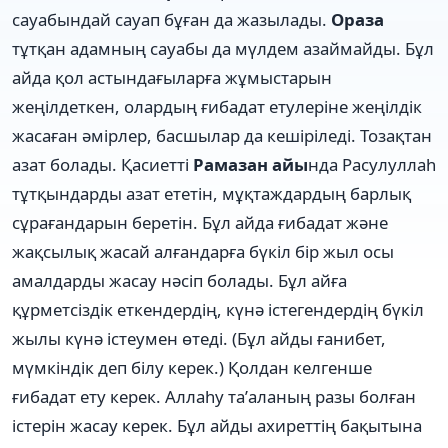
сауабындай сауап бұған да жазылады.
Ораза
тұтқан адамның сауабы да мүлдем азаймайды. Бұл
айда қол астындағыларға жұмыстарын
жеңілдеткен, олардың ғибадат етулеріне жеңілдік
жасаған әмірлер, басшылар да кешіріледі. Тозақтан
азат болады. Қасиетті
Рамазан айы
нда Расулуллаһ
тұтқындарды азат ететін, мұқтаждардың барлық
сұрағандарын беретін. Бұл айда ғибадат және
жақсылық жасай алғандарға бүкіл бір жыл осы
амалдарды жасау нәсіп болады. Бұл айға
құрметсіздік еткендердің, күнә істегендердің бүкіл
жылы күнә істеумен өтеді. (Бұл айды ғанибет,
мүмкіндік деп білу керек.) Қолдан келгенше
ғибадат ету керек. Аллаһу та’аланың разы болған
істерін жасау керек. Бұл айды ахиреттің бақытына