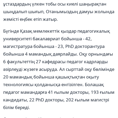
ұстаздардың үлкен тобы осы киелі шаңырақтан
шыңдалып шығып, Отанымыздың дамуы жолында
жемісті еңбек етіп жатыр.
Бүгінде Қазақ мемлекеттік қыздар педагогикалық
университеті бакалавриат бойынша - 42,
магистратура бойынша - 23, PhD докторантура
бойынша 4 мамандық даярлайды. Оқу орнындағы
6 факультеттің 27 кафедрасы педагог кадрларды
әзірлеуді жүзеге асыруда. Ал сырттай оқу бөлімінде
20 мамандық бойынша қашықтықтан оқыту
технологиясы қолданысқа енгізілген. Болашақ
педагог мамандарға 41 ғылым докторы, 193 ғылым
кандидаты, 22 PhD докторы, 202 ғылым магистрі
білім береді.