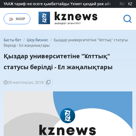
ҮААЖ тарифі екі есеге қымбаттайды: Үкімет қандай уәж айтады?
ҮААЖ тарифі екі есеге қымбаттайды: Үкімет қандай уәж айтады?
RU
KZ
МӘЗІР
Басты бет
/
Шоу-бизнес
/
Қыздар университетіне "Ұлттық" статусы
берілді - Ел жаңалықтары
Қыздар университетіне "Ұлттық"
статусы берілді - Ел жаңалықтары
29 желтоқсан, 2018