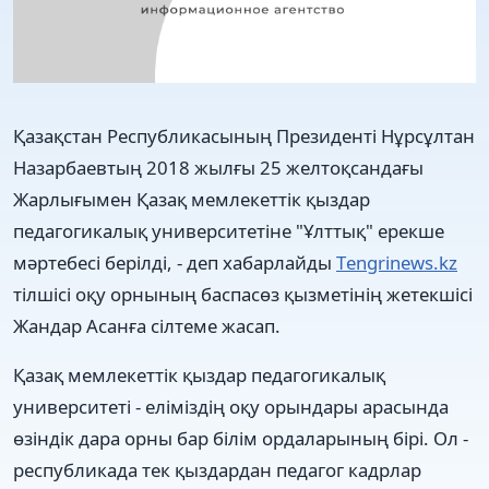
Қазақстан Республикасының Президенті Нұрсұлтан
Назарбаевтың 2018 жылғы 25 желтоқсандағы
Жарлығымен Қазақ мемлекеттік қыздар
педагогикалық университетіне "Ұлттық" ерекше
мәртебесі берілді, - деп хабарлайды
Тengrinews.kz
тілшісі оқу орнының баспасөз қызметінің жетекшісі
Жандар Асанға сілтеме жасап.
Қазақ мемлекеттік қыздар педагогикалық
университеті - еліміздің оқу орындары арасында
өзіндік дара орны бар білім ордаларының бірі. Ол -
республикада тек қыздардан педагог кадрлар