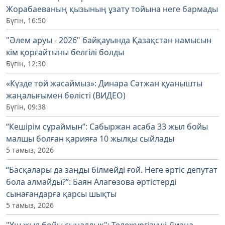
Жорабаеваның қызының ұзату тойына неге бармады
Бүгін, 16:50
"Әлем аруы - 2026" байқауында Қазақстан намысын
кім қорғайтыны белгілі болды
Бүгін, 12:30
«Күзде той жасаймыз»: Динара Сәтжан қуанышты
жаңалығымен бөлісті (ВИДЕО)
Бүгін, 09:38
“Кешірім сұраймын”: Сабыржан асаба 33 жыл бойы
малшы болған қарияға 10 жылқы сыйлады
5 тамыз, 2026
“Басқалары да заңды білмейді ғой. Неге әртіс депутат
бола алмайды?”: Баян Алагөзова әртістерді
сынағандарға қарсы шықты
5 тамыз, 2026
"Үш жыл бойы сыналдық": Тележүргізуші Диана