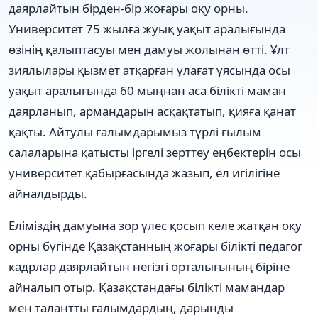
даярлайтын бірден-бір жоғары оқу орны.
Университет 75 жылға жуық уақыт аралығында
өзінің қалыптасуы мен дамуы жолынан өтті. Ұлт
зиялылары қызмет атқарған ұлағат ұясында осы
уақыт аралығында 60 мыңнан аса білікті маман
даярланып, армандарын асқақтатып, қияға қанат
қақты. Айтулы ғалымдарымыз түрлі ғылым
салаларына қатысты іргелі зерттеу еңбектерін осы
университет қабырғасында жазып, ел игілігіне
айналдырды.
Еліміздің дамуына зор үлес қосып келе жатқан оқу
орны бүгінде Қазақстанның жоғары білікті педагог
кадрлар даярлайтын негізгі орталығының біріне
айналып отыр. Қазақстандағы білікті мамандар
мен талантты ғалымдардың, дарынды