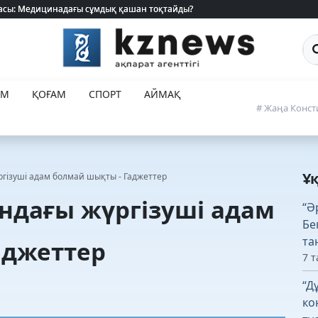
 жасы: Медицинадағы сұмдық қашан тоқтайды?
 жасы: Медицинадағы сұмдық қашан тоқтайды?
Са
ЕМ
ҚОҒАМ
СПОРТ
АЙМАҚ
# Жаңа Конст
Ұ
гізуші адам болмай шықты - Гаджеттер
ндағы жүргізуші адам
“Ә
Бе
та
аджеттер
7 т
“Д
ко