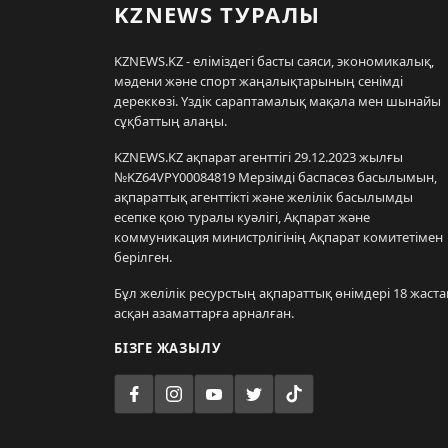
KZNEWS ТУРАЛЫ
KZNEWS.KZ - еліміздегі басты саяси, экономикалық,
мәдени және спорт жаңалықтарының сенімді
дереккөзі. Үздік сараптамалық мақала мен шынайы
сұқбаттың алаңы.
KZNEWS.KZ ақпарат агенттігі 29.12.2023 жылғы
№KZ64VPY00084819 Мерзімді баспасөз басылымын,
ақпараттық агенттікті және желілік басылымды
есепке қою туралы куәлігі, Ақпарат және
коммуникация министрлігінің Ақпарат комитетімен
берілген.
Бұл желілік ресурстың ақпараттық өнімдері 18 жаста
асқан азаматтарға арналған.
БІЗГЕ ЖАЗЫЛУ