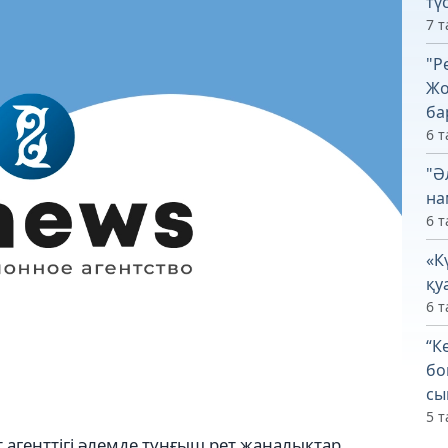
тү
7 т
"Р
Жо
ба
6 т
"Ә
на
6 т
«К
қу
6 т
“К
бо
сы
5 т
 агенттігі әлемде тұңғыш рет жаңалықтар