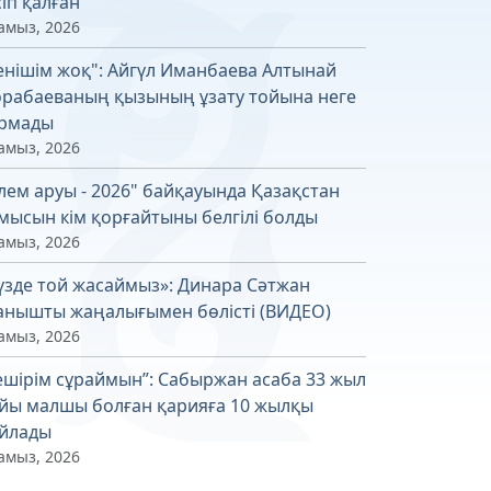
сіп қалған
амыз, 2026
енішім жоқ": Айгүл Иманбаева Алтынай
рабаеваның қызының ұзату тойына неге
рмады
амыз, 2026
лем аруы - 2026" байқауында Қазақстан
мысын кім қорғайтыны белгілі болды
амыз, 2026
үзде той жасаймыз»: Динара Сәтжан
анышты жаңалығымен бөлісті (ВИДЕО)
амыз, 2026
ешірім сұраймын”: Сабыржан асаба 33 жыл
йы малшы болған қарияға 10 жылқы
йлады
амыз, 2026