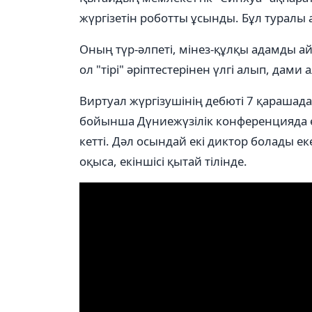
жүргізетін роботты ұсынды. Бұл туралы 
Оның түр-әлпеті, мінез-құлқы адамды 
ол "тірі" әріптестерінен үлгі алып, дами 
Виртуал жүргізушінің дебюті 7 қараша
бойынша Дүниежүзілік конференцияда өтт
кетті. Дәл осындай екі диктор болады е
оқыса, екіншісі қытай тілінде.