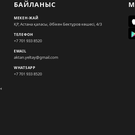
БАЙЛАНЫС
М
МЕКЕН-ЖАЙ
ҚР, Астана қаласы, Әбікен Бектұров көшесі, 4/3
ТЕЛЕФОН
+7 701 933 8520
EMAIL
aktan.yeltay@gmail.com
WHATSAPP
+7 701 933 8520
н