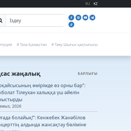
RU
KZ
йттан іздеу
итуция
# Таза Қазақстан
# Таяу Шығыс қақтығысы
қсас жаңалық
БАРЛЫҒЫ
рқайсысының өмірімде өз орны бар”:
кболат Тілеухан халыққа үш әйелін
ныстырды
амыз, 2026
ұғада болайық!”: Кенжебек Жанәбілов
нцерттің алдында жансақтау бөліміне