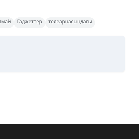
лмай
Гаджеттер
телеарнасындағы