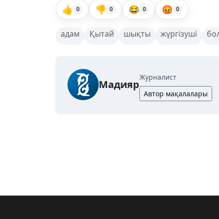
👍
👎
😂
😡
0
0
0
0
адам
Қытай
шықты
жүргізуші
бо
Журналист
Мадияр
Автор мақалалары