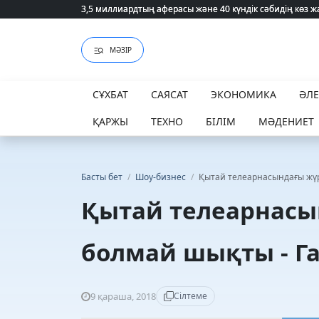
3,5 миллиардтың аферасы және 40 күндік сәбидің көз
3,5 миллиардтың аферасы және 40 күндік сәбидің көз
МӘЗІР
СҰХБАТ
САЯСАТ
ЭКОНОМИКА
ӘЛ
ҚАРЖЫ
ТЕХНО
БІЛІМ
МӘДЕНИЕТ
Басты бет
/
Шоу-бизнес
/
Қытай телеарнасындағы жүр
Қытай телеарнасы
болмай шықты - Г
9 қараша, 2018
Сілтеме