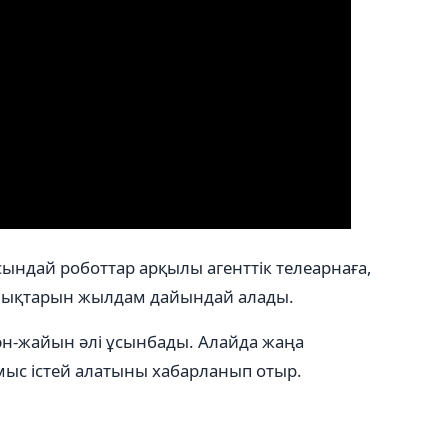
ындай роботтар арқылы агенттік телеарнаға,
лықтарын жылдам дайындай алады.
ән-жайын әлі ұсынбады. Алайда жаңа
ұмыс істей алатыны хабарланып отыр.