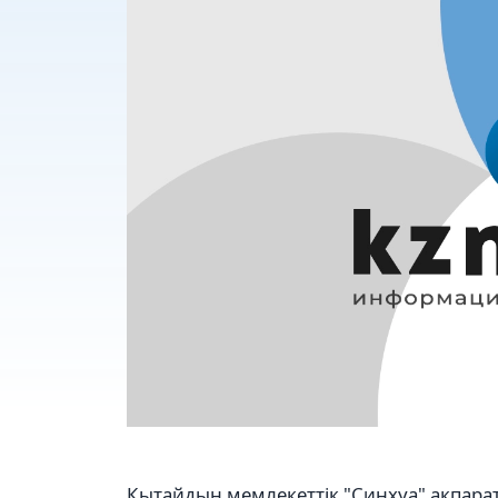
Қытайдың мемлекеттік "Синхуа" ақпарат