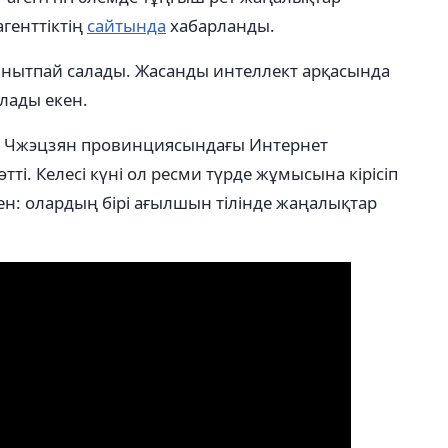
агенттіктің
сайтында
хабарланды.
айнытпай салады. Жасанды интеллект арқасында
алады екен.
да Чжэцзян провинциясындағы Интернет
і. Келесі күні ол ресми түрде жұмысына кірісіп
кен: олардың бірі ағылшын тілінде жаңалықтар