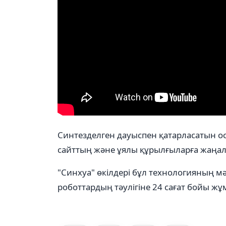
Синтезделген дауыспен қатарласатын ос
сайттың және ұялы құрылғыларға жаңа
"Синхуа" өкілдері бұл технологияның м
роботтардың тәулігіне 24 сағат бойы ж