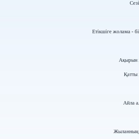
Сез
Етікшіге жолама - біз
Ақырын 
Қатты 
Айла а
Жыланның 