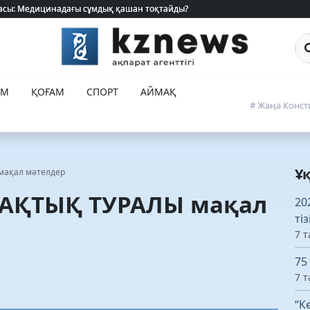
 жасы: Медицинадағы сұмдық қашан тоқтайды?
 жасы: Медицинадағы сұмдық қашан тоқтайды?
Са
ЕМ
ҚОҒАМ
СПОРТ
АЙМАҚ
# Жаңа Конст
Ұ
ақал мәтелдер
АҚТЫҚ ТУРАЛЫ мақал
20
ті
7 т
75
7 т
“К