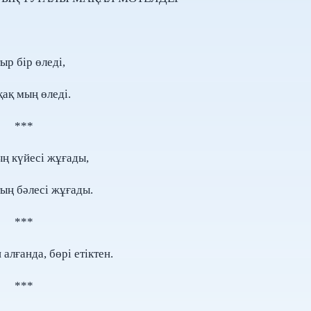
ыр бір өледі,
ақ мың өледі.
***
ң күйесі жұғады,
ың бәлесі жұғады.
***
алғанда, бөрі етіктен.
***