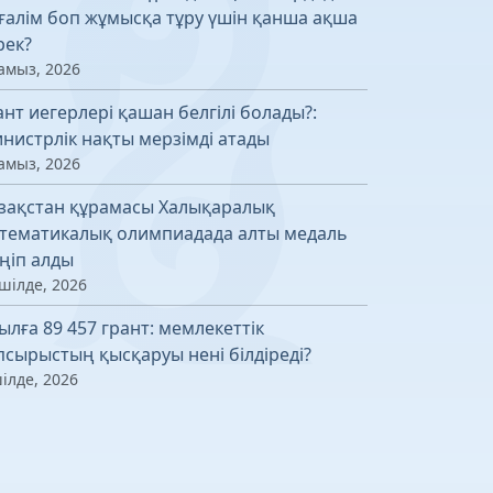
ғалім боп жұмысқа тұру үшін қанша ақша
рек?
амыз, 2026
ант иегерлері қашан белгілі болады?:
нистрлік нақты мерзімді атады
амыз, 2026
зақстан құрамасы Халықаралық
тематикалық олимпиадада алты медаль
ңіп алды
шілде, 2026
ылға 89 457 грант: мемлекеттік
псырыстың қысқаруы нені білдіреді?
ілде, 2026