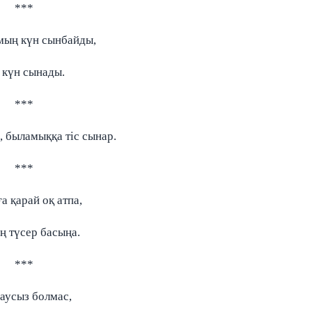
***
ың күн сынбайды,
 күн сынады.
***
 быламыққа тіс сынар.
***
а қарай оқ атпа,
ң түсер басыңа.
***
аусыз болмас,