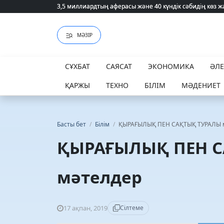
3,5 миллиардтың аферасы және 40 күндік сәбидің көз
3,5 миллиардтың аферасы және 40 күндік сәбидің көз
МӘЗІР
СҰХБАТ
САЯСАТ
ЭКОНОМИКА
ӘЛ
ҚАРЖЫ
ТЕХНО
БІЛІМ
МӘДЕНИЕТ
Басты бет
/
Білім
/
ҚЫРАҒЫЛЫҚ ПЕН САҚТЫҚ ТУРАЛЫ м
ҚЫРАҒЫЛЫҚ ПЕН С
мәтелдер
17 ақпан, 2019
Сілтеме