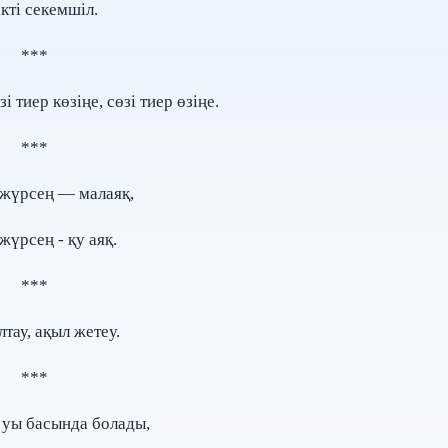
ікті секемшіл.
***
і тиер көзіңе, сөзі тиер өзіңе.
***
жүрсең — малаяқ,
жүрсең - қу аяқ.
***
лтау, ақыл жетеу.
***
уы басында болады,