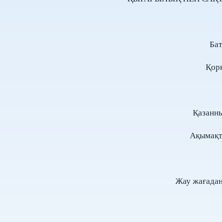
Бат
Қорқ
Қазанны
Ақымақт
Жау жағадан 