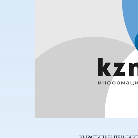
ҚЫРАҒЫЛЫҚ ПЕН САҚ