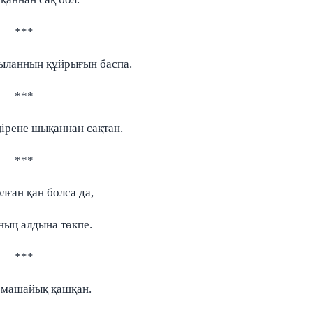
***
ыланның құйрығын баспа.
***
ңірене шықаннан сақтан.
***
лған қан болса да,
ың алдына төкпе.
***
 машайық қашқан.