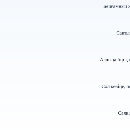
Бейғамның 
Сақты
Алдыңа бір қа
Сол көзіңе, 
Саяқ 