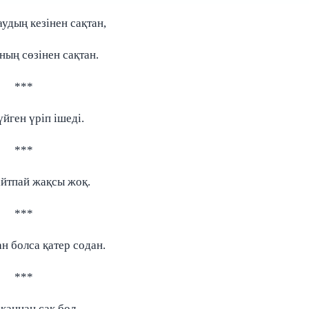
удың кезінен сақтан,
ың сөзінен сақтан.
***
йген үріп ішеді.
***
йтпай жақсы жоқ.
***
н болса қатер содан.
***
қаннан сақ бол.