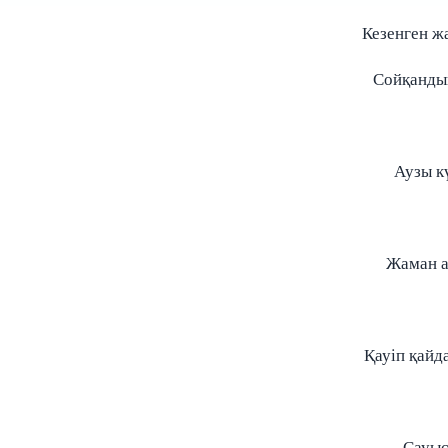
Кезенген жа
Сойқандын
Аузы кү
Жаман а
Қауіп қайда
Сауыс