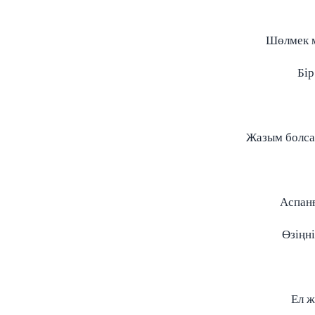
Шөлмек м
Бір
Жазым болса,
Аспанғ
Өзіңні
Ел ж