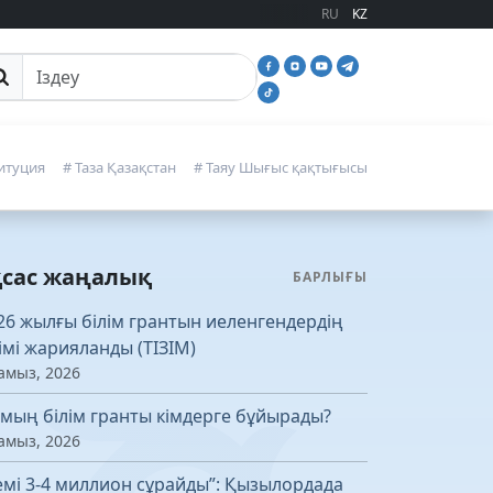
RU
KZ
йттан іздеу
итуция
# Таза Қазақстан
# Таяу Шығыс қақтығысы
қсас жаңалық
БАРЛЫҒЫ
26 жылғы білім грантын иеленгендердің
зімі жарияланды (ТІЗІМ)
амыз, 2026
 мың білім гранты кімдерге бұйырады?
амыз, 2026
емі 3-4 миллион сұрайды”: Қызылордада