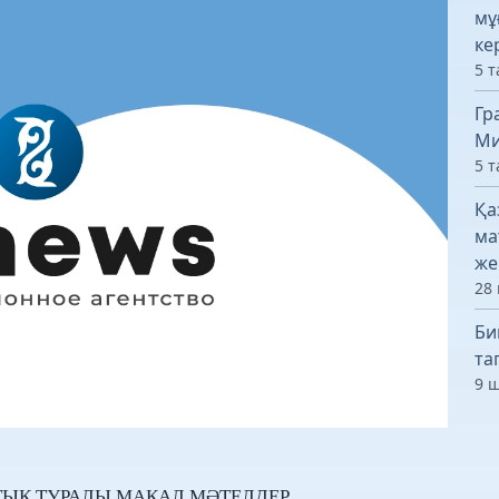
мұ
ке
5 т
Гр
Ми
5 т
Қа
ма
же
28 
Би
та
9 ш
ТЫҚ ТУРАЛЫ МАҚАЛ МӘТЕЛДЕР