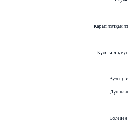
Қарап жатқан ж
Күле кіріп, кү
Аузың то
Дұшпанн
Бәледен