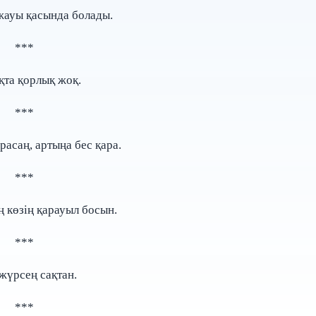
жауы қасында болады.
***
қта қорлық жоқ.
***
расаң, артыңа бес қара.
***
оң көзің қарауыл босын.
***
жүрсең сақтан.
***