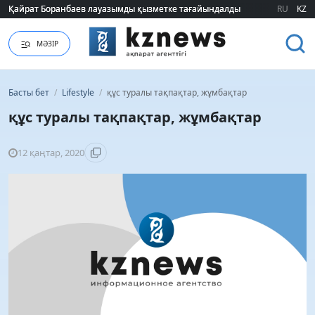
Қайрат Боранбаев лауазымды қызметке тағайындалды
Қайрат Боранбаев лауазымды қызметке тағайындалды
RU
KZ
МӘЗІР
Басты бет
/
Lifestyle
/
құс туралы тақпақтар, жұмбақтар
құс туралы тақпақтар, жұмбақтар
12 қаңтар, 2020