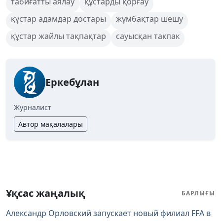
табиғатты аялау
құстарды қорғау
құстар адамдар достары
жұмбақтар шешу
құстар жайлы тақпақтар
сауысқан такпак
Еркебұлан
Журналист
Автор мақалалары
Ұқсас жаңалық
БАРЛЫҒЫ
Александр Орловский запускает новый филиал FFA в