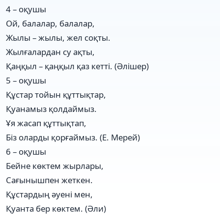
4 – оқушы
Ой, балалар, балалар,
Жылы – жылы, жел соқты.
Жылғалардан су ақты,
Қаңқыл – қаңқыл қаз кетті. (Әлішер)
5 – оқушы
Құстар тойын құттықтар,
Қуанамыз қолдаймыз.
Ұя жасап құттықтап,
Біз оларды қорғаймыз. (Е. Мерей)
6 – оқушы
Бейне көктем жырлары,
Сағынышпен жеткен.
Құстардың әуені мен,
Қуанта бер көктем. (Әли)