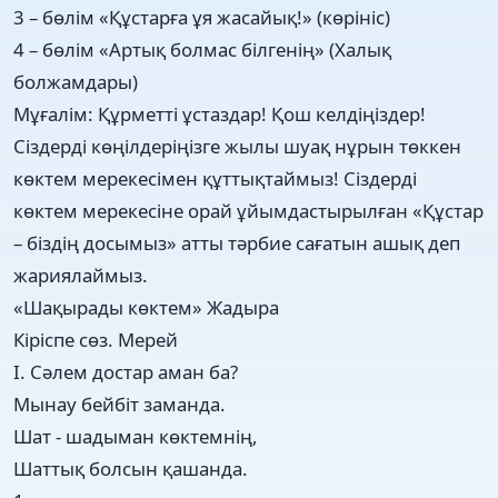
3 – бөлім «Құстарға ұя жасайық!» (көрініс)
4 – бөлім «Артық болмас білгенің» (Халық
болжамдары)
Мұғалім: Құрметті ұстаздар! Қош келдіңіздер!
Сіздерді көңілдеріңізге жылы шуақ нұрын төккен
көктем мерекесімен құттықтаймыз! Сіздерді
көктем мерекесіне орай ұйымдастырылған «Құстар
– біздің досымыз» атты тәрбие сағатын ашық деп
жариялаймыз.
«Шақырады көктем» Жадыра
Кіріспе сөз. Мерей
І. Сәлем достар аман ба?
Мынау бейбіт заманда.
Шат - шадыман көктемнің,
Шаттық болсын қашанда.