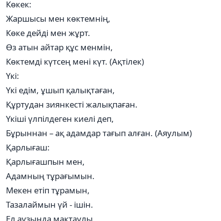
Көкек:
Жаршысы мен көктемнің,
Көке дейді мен жұрт.
Өз атын айтар құс менмін,
Көктемді күтсең мені күт. (Ақтілек)
Үкі:
Үкі едім, ұшып қалықтаған,
Құртудан зиянкесті жалықпаған.
Үкіші үлпілдеген киелі деп,
Бұрыннан – ақ адамдар тағып алған. (Аяулым)
Қарлығаш:
Қарлығашпын мен,
Адамның тұрағымын.
Мекен етіп тұрамын,
Тазалаймын үй - ішін.
Ел аузында мақтаулы,