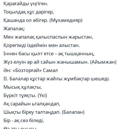
Қарағайды үңгіген.
Тоқылдақ құс дәрігер,
Қашанда ол әбігер. (Мұхамедияр)
Жапалақ:
Мен жапалақ қалыспаспын жарыстан,
Қорегімді іздеймін мен алыстан.
Іннен басы қылт етсе – ақ тышқанның,
Жүз елуін әр ай сайын жанышамын. (Айымжан)
Ән: «Бозторғай» Самал
ІІ. Балалар құстар жайлы жұмбақтар шешеді.
Мысық құлақты,
Бүркіт тұяқты. (Үкі)
Ақ сарайын ьталқандап,
Шықты біреу талтаңдап. (Балапан)
Бір - ақ сөз біледі,
Өз аты онысы.