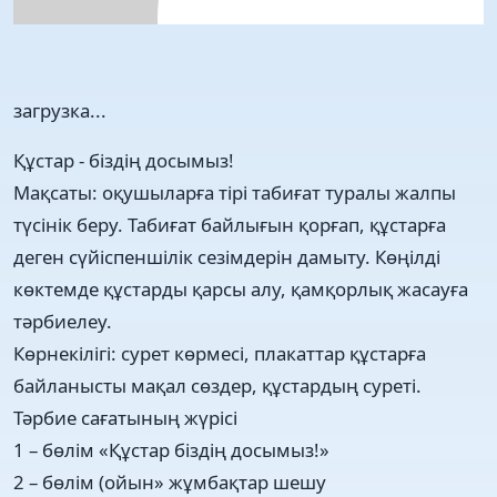
загрузка...
Құстар - біздің досымыз!
Мақсаты: оқушыларға тірі табиғат туралы жалпы
түсінік беру. Табиғат байлығын қорғап, құстарға
деген сүйіспеншілік сезімдерін дамыту. Көңілді
көктемде құстарды қарсы алу, қамқорлық жасауға
тәрбиелеу.
Көрнекілігі: сурет көрмесі, плакаттар құстарға
байланысты мақал сөздер, құстардың суреті.
Тәрбие сағатының жүрісі
1 – бөлім «Құстар біздің досымыз!»
2 – бөлім (ойын» жұмбақтар шешу