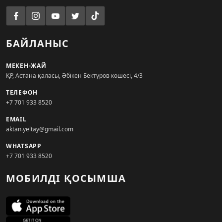
БАЙЛАНЫС
МЕКЕН-ЖАЙ
ҚР, Астана қаласы, Әбікен Бектұров көшесі, 4/3
ТЕЛЕФОН
+7 701 933 8520
EMAIL
aktan.yeltay@gmail.com
WHATSAPP
+7 701 933 8520
МОБИЛДІ ҚОСЫМША