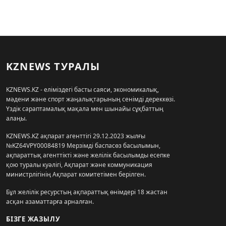
KZNEWS ТУРАЛЫ
KZNEWS.KZ - еліміздегі басты саяси, экономикалық,
мәдени және спорт жаңалықтарының сенімді дереккөзі.
Үздік сараптамалық мақала мен шынайы сұқбаттың
алаңы.
KZNEWS.KZ ақпарат агенттігі 29.12.2023 жылғы
№KZ64VPY00084819 Мерзімді баспасөз басылымын,
ақпараттық агенттікті және желілік басылымды есепке
қою туралы куәлігі, Ақпарат және коммуникация
министрлігінің Ақпарат комитетімен берілген.
Бұл желілік ресурстың ақпараттық өнімдері 18 жастан
асқан азаматтарға арналған.
БІЗГЕ ЖАЗЫЛУ