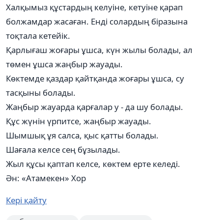
Халқымыз құстардың келуіне, кетуіне қарап
болжамдар жасаған. Енді солардың біразына
тоқтала кетейік.
Қарлығаш жоғары ұшса, күн жылы болады, ал
төмен ұшса жаңбыр жауады.
Көктемде қаздар қайтқанда жоғары ұшса, су
тасқыны болады.
Жаңбыр жауарда қарғалар у - да шу болады.
Құс жүнін үрпитсе, жаңбыр жауады.
Шымшық ұя салса, қыс қатты болады.
Шағала келсе сең бұзылады.
Жыл құсы қаптап келсе, көктем ерте келеді.
Ән: «Атамекен» Хор
Кері қайту