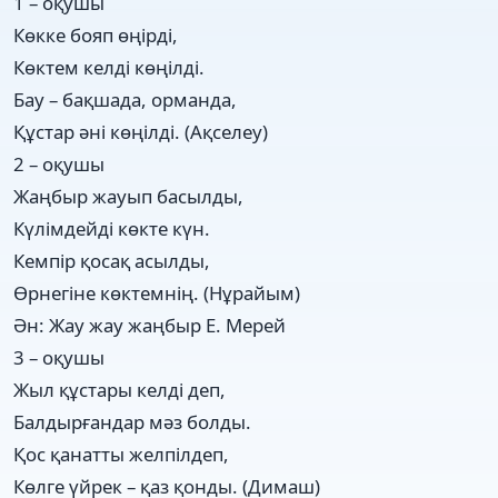
1 – оқушы
Көкке бояп өңірді,
Көктем келді көңілді.
Бау – бақшада, орманда,
Құстар әні көңілді. (Ақселеу)
2 – оқушы
Жаңбыр жауып басылды,
Күлімдейді көкте күн.
Кемпір қосақ асылды,
Өрнегіне көктемнің. (Нұрайым)
Ән: Жау жау жаңбыр Е. Мерей
3 – оқушы
Жыл құстары келді деп,
Балдырғандар мәз болды.
Қос қанатты желпілдеп,
Көлге үйрек – қаз қонды. (Димаш)