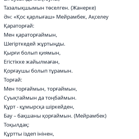
Тазалықшымын төселген. (Жанерке)
Ән: «Қос қарлығаш» Мейрамбек, Ақселеу
Қараторғай:
Мен қараторғаймын,
Шегірткедей жұртыңды.
Қырғи болып қиямын,
Егістікке жайылмаған,
Қорғаушы болып тұрамын.
Торғай:
Мен торғаймын, торғаймын,
Суықтаймын да тоңбаймын.
Құрт - құмырсқа шіркейден,
Бау – бақшаны қорғаймын. (Мейрамбек)
Тоқылдақ:
Құртты іздеп інінен,