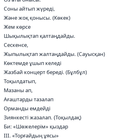
Соны айтып жүреді,
Және жоқ қонысы. (Көкек)
Жем көрсе
Шықылықтап қалтаңдайды.
Сескенсе,
Жыпылықтап жалтаңдайды. (Сауысқан)
Көктемде ұшып келеді
Жазбай концерт береді. (Бұлбұл)
Тоқылдатып,
Мазаны ап,
Ағаштарды тазалап
Орманды емдейді
Зиянкесті жазалап. (Тоқылдақ)
Би: «Шөжелерім» қыздар
ІІІ. «Торғайдың ұясы»