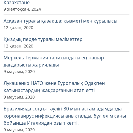
Казахстане
9 желтоқсан, 2024
Асқазан туралы қазақша: қызметі мен құрылысы
12 қазан, 2020
Қыздық перде туралы мәліметтер
12 қазан, 2020
Меркель Германия тарихындағы ең нашар
дағдарысты жариялады
9 маусым, 2020
Лукашенко НАТО және Еуропалық Одақпен
қатынастардың жақсарғанын атап өтті
9 маусым, 2020
Бразилияда соңғы тәулігі 30 мың астам адамдарда
коронавирус инфекциясы анықталды, бұл өлім саны
бойынша Италиядан озып кетті.
9 маусым, 2020