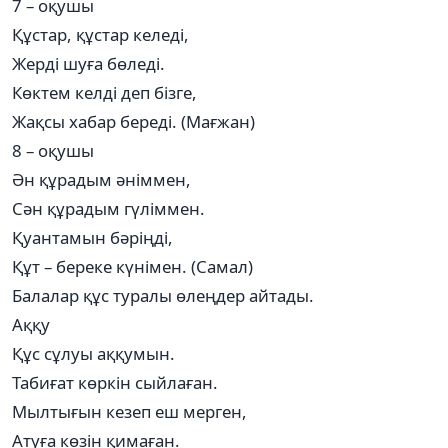
7 – оқушы
Құстар, құстар келеді,
Жерді шуға бөледі.
Көктем келді деп бізге,
Жақсы хабар береді. (Мағжан)
8 – оқушы
Ән құрадым әніммен,
Сән құрадым гүліммен.
Қуантамын бәріңді,
Құт – береке күнімен. (Самал)
Балалар құс туралы өлеңдер айтады.
Аққу
Құс сұлуы аққумын.
Табиғат көркін сыйлаған.
Мылтығын кезеп еш мерген,
Атуға көзін қимаған.