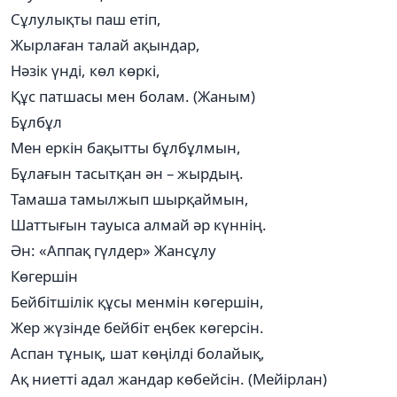
Сұлулықты паш етіп,
Жырлаған талай ақындар,
Нәзік үнді, көл көркі,
Құс патшасы мен болам. (Жаным)
Бұлбұл
Мен еркін бақытты бұлбұлмын,
Бұлағын тасытқан ән – жырдың.
Тамаша тамылжып шырқаймын,
Шаттығын тауыса алмай әр күннің.
Ән: «Аппақ гүлдер» Жансұлу
Көгершін
Бейбітшілік құсы менмін көгершін,
Жер жүзінде бейбіт еңбек көгерсін.
Аспан тұнық, шат көңілді болайық,
Ақ ниетті адал жандар көбейсін. (Мейірлан)