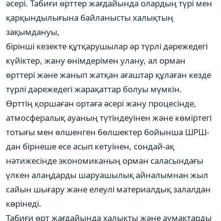
әсері. Табиғи өрттер жағдайында олардың түрі мен
қарқындылығына байланысты халықтың
зақымдануы,
бірінші кезекте құтқарушылар әр түрлі дәрежедегі
күйіктер, жану өнімдерімен улану, ал орман
өрттері және жанып жатқан ағаштар құлаған кезде
түрлі дәрежедегі жарақаттар болуы мүмкін.
Өрттің қоршаған ортаға әсері жану процесінде,
атмосфералық ауаның түтіндеуінен және көміртегі
тотығы мен өлшенген бөлшектер бойынша ШРШ-
дан бірнеше есе асып кетуінен, сондай-ақ
нәтижесінде экономиканың орман саласындағы
үлкен алаңдарды шаруашылық айналымнан жыл
сайын шығару және елеулі материалдық залалдан
көрінеді.
Табиғи өрт жағдайында халықты және аумақтарды