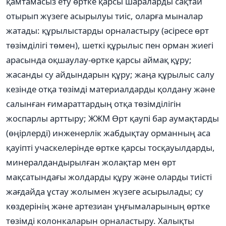
қамтамасыз ету өртке қарсы шараларды сақтай
отырып жүзеге асырылуы тиіс, оларға мыналар
жатады: құрылыстарды орналастыру (әсіресе өрт
төзімділігі төмен), шеткі құрылыс пен орман жиегі
арасында оқшаулау-өртке қарсы аймақ құру;
жасанды су айдындарын құру; жаңа құрылыс салу
кезінде отқа төзімді материалдарды қолдану және
салынған ғимараттардың отқа төзімділігін
жоспарлы арттыру; ЖЖМ Өрт қаупі бар аумақтарды
(өңірлерді) инженерлік жабдықтау орманның аса
қауіпті учаскелерінде өртке қарсы тосқауылдарды,
минералдандырылған жолақтар мен өрт
мақсатындағы жолдарды құру және оларды тиісті
жағдайда ұстау жолымен жүзеге асырылады; су
көздерінің және артезиан ұңғымаларының өртке
төзімді колонкаларын орналастыру. Халықты