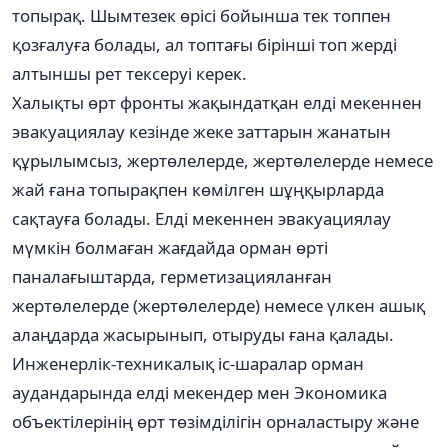
топырақ. Шымтезек өрісі бойынша тек топпен
қозғалуға болады, ал топтағы бірінші топ жерді
алтыншы рет тексеруі керек.
Халықты өрт фронты жақындатқан елді мекеннен
эвакуациялау кезінде жеке заттарын жанатын
құрылымсыз, жертөлелерде, жертөлелерде немесе
жай ғана топырақпен көмілген шұңқырларда
сақтауға болады. Елді мекеннен эвакуациялау
мүмкін болмаған жағдайда орман өрті
паналағыштарда, герметизацияланған
жертөлелерде (жертөлелерде) немесе үлкен ашық
алаңдарда жасырынып, отыруды ғана қалады.
Инженерлік-техникалық іс-шаралар орман
аудандарында елді мекендер мен Экономика
объектілерінің өрт төзімділігін орналастыру және