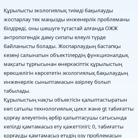
Құрылысты экологиялық тиімді бақылауды
жоспарлау тек маңызды инженерлік проблеманы
білдіреді, оны шешуге тұтастай алғанда ОЖЖ
антропогендік даму сипаты елеулі түрде
байланысты болады. Жоспарлаудың бастапқы
кезеңі салынатын объектілердің функционалдық
мақсаты тұрғысынан өнеркәсіптік құрылыстың
ерекшелігін көрсететін экологиялық бақылаудың
инженерлік сыныптамасын әзірлеу болып
табылады.
Құрылыстың нақты объектісін қалыптастыратын
көп сатылы технологиялық цикл және gt табиғатты
қорғау әлеуетінің әрбір қалыптасушы сатысында
кепілді қамтамасыз ету қажеттілігі; 0, табиғатты
қорғауды қамтамасыз етудің озу проблемасын