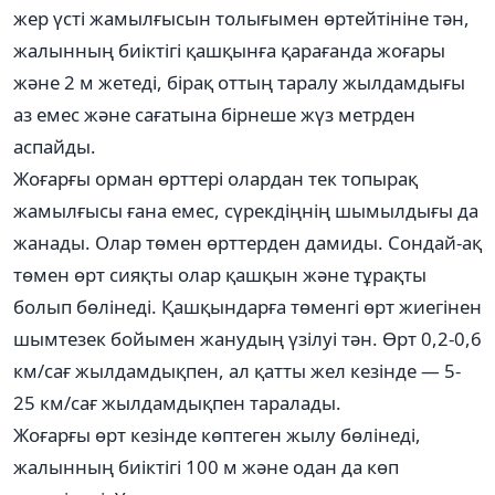
жер үсті жамылғысын толығымен өртейтініне тән,
жалынның биіктігі қашқынға қарағанда жоғары
және 2 м жетеді, бірақ оттың таралу жылдамдығы
аз емес және сағатына бірнеше жүз метрден
аспайды.
Жоғарғы орман өрттері олардан тек топырақ
жамылғысы ғана емес, сүрекдіңнің шымылдығы да
жанады. Олар төмен өрттерден дамиды. Сондай-ақ
төмен өрт сияқты олар қашқын және тұрақты
болып бөлінеді. Қашқындарға төменгі өрт жиегінен
шымтезек бойымен жанудың үзілуі тән. Өрт 0,2-0,6
км/сағ жылдамдықпен, ал қатты жел кезінде — 5-
25 км/сағ жылдамдықпен таралады.
Жоғарғы өрт кезінде көптеген жылу бөлінеді,
жалынның биіктігі 100 м және одан да көп