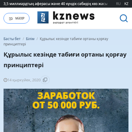
3,5 миллиардтың аферасы және 40 күндік сәбидің көз жасы: Медицинад
3,5 миллиардтың аферасы және 40 күндік сәбидің көз жасы: Медицинад
RU
KZ
МӘЗІР
Басты бет
/
Білім
/
Құрылыс кезінде табиғи ортаны қорғау
принциптері
Құрылыс кезінде табиғи ортаны қорғау
принциптері
14 қыркүйек, 2020