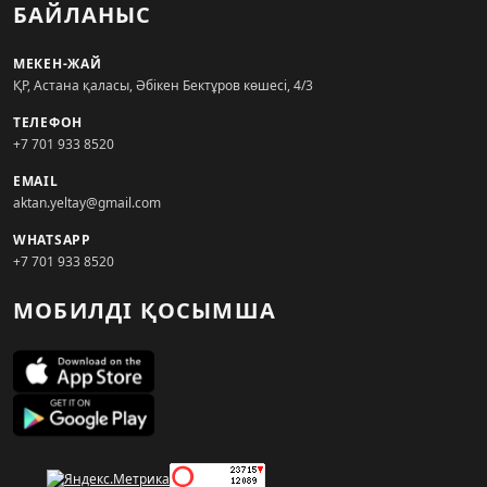
БАЙЛАНЫС
МЕКЕН-ЖАЙ
ҚР, Астана қаласы, Әбікен Бектұров көшесі, 4/3
ТЕЛЕФОН
+7 701 933 8520
EMAIL
aktan.yeltay@gmail.com
WHATSAPP
+7 701 933 8520
МОБИЛДІ ҚОСЫМША