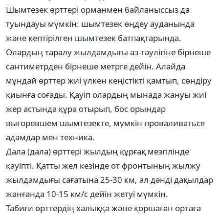
Шымтезек өрттері орманмен байланыссыз да
туындауы мүмкін: шымтезек өңдеу ауданында
және кептірілген шымтезек батпақтарында.
Олардың таралу жылдамдығы аз-тәулігіне бірнеше
сантиметрден бірнеше метрге дейін. Алайда
мұндай өрттер жиі үлкен кеңістікті қамтып, сөндіру
қиынға соғады. Қауіп олардың мынада жануы жиі
жер астында құра отырып, бос орындар
выгоревшем шымтезекте, мүмкін проваливаться
адамдар мен техника.
Дала (дала) өрттері жылдың құрғақ мезгілінде
қауіпті. Қатты жел кезінде от фронтының жылжу
жылдамдығы сағатына 25-30 км, ал дәнді дақылдар
жанғанда 10-15 км/с дейін жетуі мүмкін.
Табиғи өрттердің халыққа және қоршаған ортаға