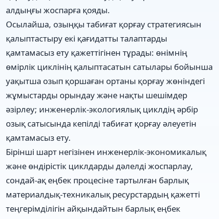
алдыңғы жоспарға қояды.
Осылайша, озыңқы табиғат қорғау стратегиясын
қалыптастыру екі қағидатты талаптарды
қамтамасыз ету қажеттігінен тұрады: өнімнің
өмірлік циклінің қалыптасатын сатылары бойынша
уақытша озып қоршаған ортаны қорғау жөніндегі
жұмыстарды орындау және нақты шешімдер
әзірлеу; инженерлік-экологиялық циклдің әрбір
озық сатысында кепілді табиғат қорғау әлеуетін
қамтамасыз ету.
Бірінші шарт негізінен инженерлік-экономикалық
және өндірістік циклдарды дәлелді жоспарлау,
сондай-ақ еңбек процесіне тартылған барлық
материалдық-техникалық ресурстардың қажетті
теңгерімділігін айқындайтын барлық еңбек