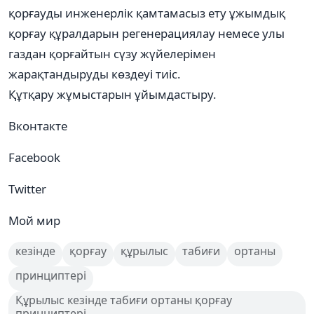
қорғауды инженерлік қамтамасыз ету ұжымдық
қорғау құралдарын регенерациялау немесе улы
газдан қорғайтын сүзу жүйелерімен
жарақтандыруды көздеуі тиіс.
Құтқару жұмыстарын ұйымдастыру.
Вконтакте
Facebook
Twitter
Мой мир
кезінде
қорғау
құрылыс
табиғи
ортаны
принциптері
Құрылыс кезінде табиғи ортаны қорғау
принциптері