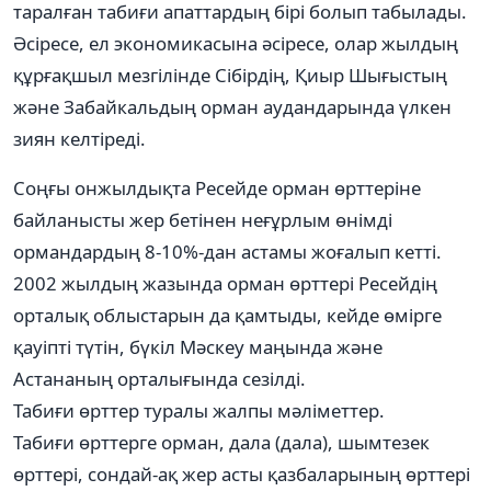
таралған табиғи апаттардың бірі болып табылады.
Әсіресе, ел экономикасына әсіресе, олар жылдың
құрғақшыл мезгілінде Сібірдің, Қиыр Шығыстың
және Забайкальдың орман аудандарында үлкен
зиян келтіреді.
Соңғы онжылдықта Ресейде орман өрттеріне
байланысты жер бетінен неғұрлым өнімді
ормандардың 8-10%-дан астамы жоғалып кетті.
2002 жылдың жазында орман өрттері Ресейдің
орталық облыстарын да қамтыды, кейде өмірге
қауіпті түтін, бүкіл Мәскеу маңында және
Астананың орталығында сезілді.
Табиғи өрттер туралы жалпы мәліметтер.
Табиғи өрттерге орман, дала (дала), шымтезек
өрттері, сондай-ақ жер асты қазбаларының өрттері