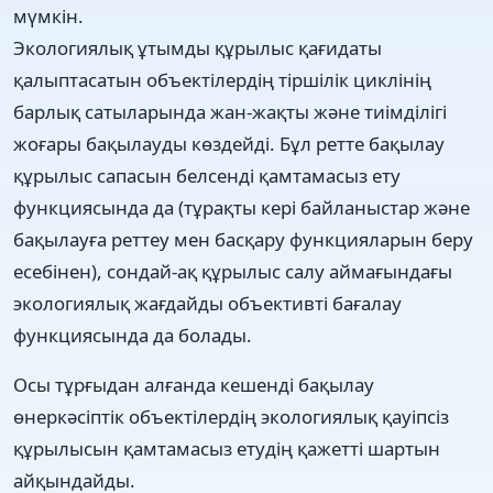
мүмкін.
Экологиялық ұтымды құрылыс қағидаты
қалыптасатын объектілердің тіршілік циклінің
барлық сатыларында жан-жақты және тиімділігі
жоғары бақылауды көздейді. Бұл ретте бақылау
құрылыс сапасын белсенді қамтамасыз ету
функциясында да (тұрақты кері байланыстар және
бақылауға реттеу мен басқару функцияларын беру
есебінен), сондай-ақ құрылыс салу аймағындағы
экологиялық жағдайды объективті бағалау
функциясында да болады.
Осы тұрғыдан алғанда кешенді бақылау
өнеркәсіптік объектілердің экологиялық қауіпсіз
құрылысын қамтамасыз етудің қажетті шартын
айқындайды.