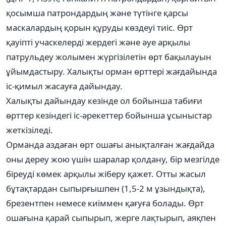
қосымша патрондардың және түтінге қарсы
маскалардың қорын құруды көздеуі тиіс. Өрт
қауіпті учаскелерді жердегі және әуе арқылы
патрульдеу жолымен жүргізілетін өрт бақылауын
ұйымдастыру. Халықты орман өрттері жағдайында
іс-қимыл жасауға дайындау.
Халықты дайындау кезінде ол бойынша табиғи
өрттер кезіндегі іс-әрекеттер бойынша ұсыныстар
жеткізіледі.
Орманда аздаған өрт ошағы анықталған жағдайда
оны дереу жою үшін шаралар қолдану, бір мезгілде
біреуді көмек арқылы жіберу қажет. Отты жасыл
бұтақтардан сыпырғышпен (1,5-2 м ұзындықта),
брезентпен немесе киіммен қағуға болады. Өрт
ошағына қарай сыпырып, жерге лақтырып, аяқпен