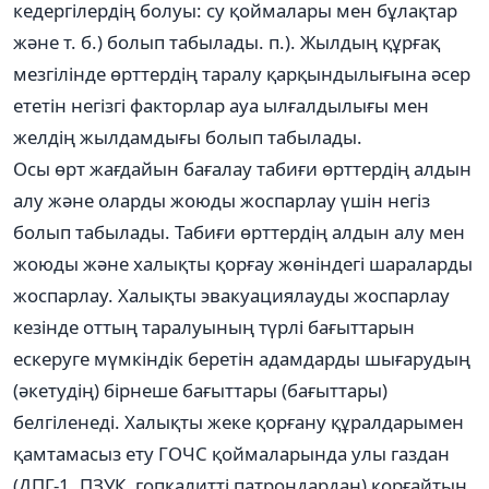
кедергілердің болуы: су қоймалары мен бұлақтар
және т. б.) болып табылады. п.). Жылдың құрғақ
мезгілінде өрттердің таралу қарқындылығына әсер
ететін негізгі факторлар ауа ылғалдылығы мен
желдің жылдамдығы болып табылады.
Осы өрт жағдайын бағалау табиғи өрттердің алдын
алу және оларды жоюды жоспарлау үшін негіз
болып табылады. Табиғи өрттердің алдын алу мен
жоюды және халықты қорғау жөніндегі шараларды
жоспарлау. Халықты эвакуациялауды жоспарлау
кезінде оттың таралуының түрлі бағыттарын
ескеруге мүмкіндік беретін адамдарды шығарудың
(әкетудің) бірнеше бағыттары (бағыттары)
белгіленеді. Халықты жеке қорғану құралдарымен
қамтамасыз ету ГОЧС қоймаларында улы газдан
(ДПГ-1, ПЗУК, гопкалитті патрондардан) қорғайтын