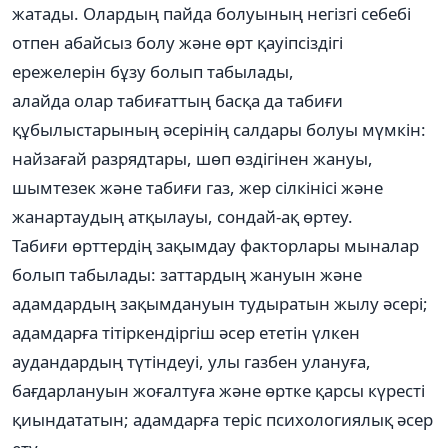
жатады. Олардың пайда болуының негізгі себебі
отпен абайсыз болу және өрт қауіпсіздігі
ережелерін бұзу болып табылады,
алайда олар табиғаттың басқа да табиғи
құбылыстарының әсерінің салдары болуы мүмкін:
найзағай разрядтары, шөп өздігінен жануы,
шымтезек және табиғи газ, жер сілкінісі және
жанартаудың атқылауы, сондай-ақ өртеу.
Табиғи өрттердің зақымдау факторлары мыналар
болып табылады: заттардың жануын және
адамдардың зақымдануын тудыратын жылу әсері;
адамдарға тітіркендіргіш әсер ететін үлкен
аудандардың түтіндеуі, улы газбен улануға,
бағдарлануын жоғалтуға және өртке қарсы күресті
қиындататын; адамдарға теріс психологиялық әсер