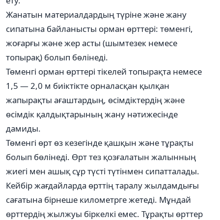
ету.
Жанатын материалдардың түріне және жану
сипатына байланысты орман өрттері: төменгі,
жоғарғы және жер асты (шымтезек немесе
топырақ) болып бөлінеді.
Төменгі орман өрттері тікелей топырақта немесе
1,5 — 2,0 м биіктікте орналасқан қылқан
жапырақты ағаштардың, өсімдіктердің және
өсімдік қалдықтарының жану нәтижесінде
дамиды.
Төменгі өрт өз кезегінде қашқын және тұрақты
болып бөлінеді. Өрт тез қозғалатын жалынның
жиегі мен ашық сұр түсті түтінмен сипатталады.
Кейбір жағдайларда өрттің таралу жылдамдығы
сағатына бірнеше километрге жетеді. Мұндай
өрттердің жылжуы біркелкі емес. Тұрақты өрттер