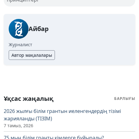
Айбар
Журналист
Автор мақалалары
Ұқсас жаңалық
БАРЛЫҒЫ
2026 жылғы білім грантын иеленгендердің тізімі
жарияланды (ТІЗІМ)
7 тамыз, 2026
75 мың білім гранты кімдерге бұйырады?