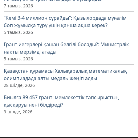
7 тамыз, 2026
“Кемі 3-4 миллион сұрайды”: Қызылордада мұғалім
боп жұмысқа тұру үшін қанша ақша керек?
5 тамыз, 2026
Грант иегерлері қашан белгілі болады?: Министрлік
нақты мерзімді атады
5 тамыз, 2026
Қазақстан құрамасы Халықаралық математикалық
олимпиадада алты медаль жеңіп алды
28 шілде, 2026
Биылға 89 457 грант: мемлекеттік тапсырыстың
қысқаруы нені білдіреді?
9 шілде, 2026