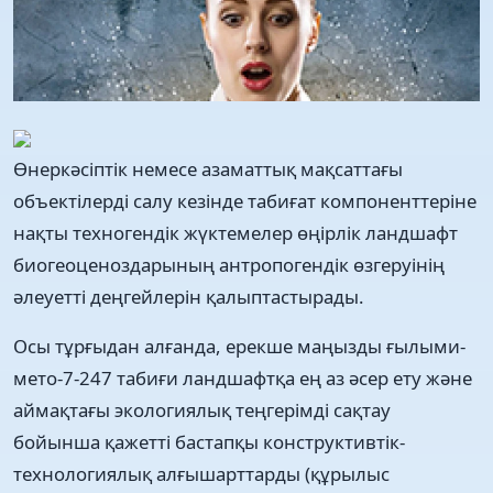
Өнеркәсіптік немесе азаматтық мақсаттағы
объектілерді салу кезінде табиғат компоненттеріне
нақты техногендік жүктемелер өңірлік ландшафт
биогеоценоздарының антропогендік өзгеруінің
әлеуетті деңгейлерін қалыптастырады.
Осы тұрғыдан алғанда, ерекше маңызды ғылыми-
мето-7-247 табиғи ландшафтқа ең аз әсер ету және
аймақтағы экологиялық теңгерімді сақтау
бойынша қажетті бастапқы конструктивтік-
технологиялық алғышарттарды (құрылыс