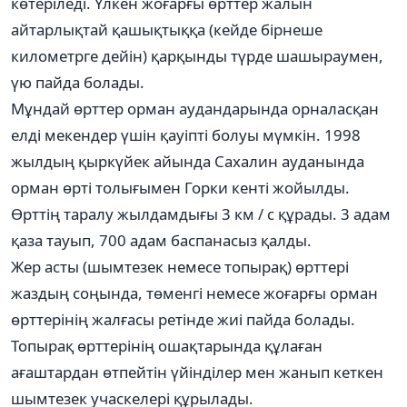
көтеріледі. Үлкен жоғарғы өрттер жалын
айтарлықтай қашықтыққа (кейде бірнеше
километрге дейін) қарқынды түрде шашыраумен,
үю пайда болады.
Мұндай өрттер орман аудандарында орналасқан
елді мекендер үшін қауіпті болуы мүмкін. 1998
жылдың қыркүйек айында Сахалин ауданында
орман өрті толығымен Горки кенті жойылды.
Өрттің таралу жылдамдығы 3 км / с құрады. 3 адам
қаза тауып, 700 адам баспанасыз қалды.
Жер асты (шымтезек немесе топырақ) өрттері
жаздың соңында, төменгі немесе жоғарғы орман
өрттерінің жалғасы ретінде жиі пайда болады.
Топырақ өрттерінің ошақтарында құлаған
ағаштардан өтпейтін үйінділер мен жанып кеткен
шымтезек учаскелері құрылады.