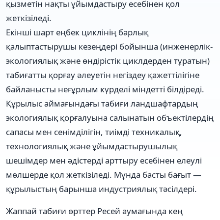
қызметін нақты ұйымдастыру есебінен қол
жеткізіледі.
Екінші шарт еңбек циклінің барлық
қалыптастырушы кезеңдері бойынша (инженерлік-
экологиялық және өндірістік циклдерден тұратын)
табиғатты қорғау әлеуетін негіздеу қажеттілігіне
байланысты неғұрлым күрделі міндетті білдіреді.
Құрылыс аймағындағы табиғи ландшафтардың
экологиялық қорғалуына салынатын объектілердің
сапасы мен сенімділігін, тиімді техникалық,
технологиялық және ұйымдастырушылық
шешімдер мен әдістерді арттыру есебінен елеулі
мөлшерде қол жеткізіледі. Мұнда басты бағыт —
құрылыстың барынша индустриялық тәсілдері.
Жаппай табиғи өрттер Ресей аумағында кең