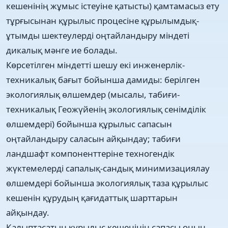
кешенінің жұмыс істеуіне қатысты) қамтамасыз ету
тұрғысынан құрылыс процесіне құрылымдық-
ұтымды шектеулерді оңтайландыру міндеті
дикалық мәнге ие болады.
Көрсетілген міндетті шешу екі инженерлік-
техникалық бағыт бойынша дамиды: берілген
экологиялық өлшемдер (мысалы, табиғи-
техникалық Геожүйенің экологиялық сенімділік
өлшемдері) бойынша құрылыс сапасын
оңтайландыру саласын айқындау; табиғи
ландшафт компоненттеріне техногендік
жүктемелерді сапалық-сандық минимизациялау
өлшемдері бойынша экологиялық таза құрылыс
кешенін құрудың қағидаттық шарттарын
айқындау.
Қалыптасатын құрылыс кешенінің сапасы оның