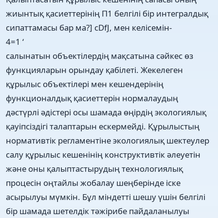
жиынтық қасиеттерінің П1 белгілі бір интегралдық
сипаттамасы бар ма?] cDfJ, мен келісемін-
4=1 ‘
салынатын объектілердің мақсатына сәйкес өз
функцияларын орындау қабілеті. Жекелеген
құрылыс объектілері мен кешендерінің
функционалдық қасиеттерін нормалаудың
дәстүрлі әдістері осы шамада өңірдің экологиялық
қауіпсіздігі талаптарын ескермейді. Құрылыстың
нормативтік регламентіне экологиялық шектеулер
салу құрылыс кешенінің конструктивтік әлеуетін
және оны қалыптастырудың технологиялық
процесін оңтайлы жобалау шеңберінде іске
асырылуы мүмкін. Бұл міндетті шешу үшін белгілі
бір шамада шетелдік тәжірибе пайдаланылуы