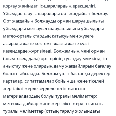
қорғау жөніндегі іс-шаралардың ерекшелігі.
Ұйымдастыру іс-шаралары өрт жағдайын болжау.
Өрт жағдайын болжауды орман шаруашылығы
ұйымдары мен ауыл шаруашылығы ұйымдары
метео-орталықтардың қатысуымен жүзеге
асырады және көктемгі-жазғы және күзгі
кезеңдерде жүргізіледі. Болжамның мәні орман
(шымтезек, дала) өрттерінің туындау мүмкіндігін
анықтау және олардың даму жағдайларын бағалау
болып табылады. Болжам үшін бастапқы деректер
карталар, сипаттамалар бойынша және тікелей
жергілікті жерде зерделенетін жанғыш
материалдардың болуы туралы мәліметтер;
метеожағдайлар және жергілікті жердің сипаты
туралы мәліметтер (оттың таралу жолындағы