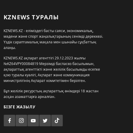
KZNEWS ТУРАЛЫ
KZNEWS.KZ - еліміздегі басты саяси, экономикалық,
мәдени және спорт жаңалықтарының сенімді дереккөзі.
Үздік сараптамалық мақала мен шынайы сұқбаттың
алаңы.
KZNEWS.KZ ақпарат агенттігі 29.12.2023 жылғы
№KZ64VPY00084819 Мерзімді баспасөз басылымын,
ақпараттық агенттікті және желілік басылымды есепке
қою туралы куәлігі, Ақпарат және коммуникация
министрлігінің Ақпарат комитетімен берілген.
Бұл желілік ресурстың ақпараттық өнімдері 18 жастан
асқан азаматтарға арналған.
БІЗГЕ ЖАЗЫЛУ