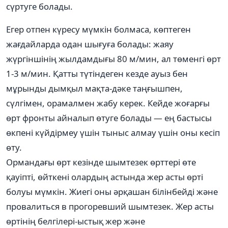
сүртуге болады.
Егер отпен күресу мүмкін болмаса, көптеген
жағдайларда одан шығуға болады: жаяу
жүргіншінің жылдамдығы 80 м/мин, ал төменгі өрт
1-3 м/мин. Қатты түтіндеген кезде ауыз бен
мұрынды дымқыл мақта-дәке таңғышпен,
сүлгімен, орамалмен жабу керек. Кейде жоғарғы
өрт фронты айналып өтуге болады — ең бастысы
өкпені күйдірмеу үшін тыныс алмау үшін оны кесіп
өту.
Ормандағы өрт кезінде шымтезек өрттері өте
қауіпті, өйткені олардың астында жер асты өрті
болуы мүмкін. Жиегі оны әрқашан білінбейді және
провалиться в прогоревший шымтезек. Жер асты
өртінің белгілері-ыстық жер және