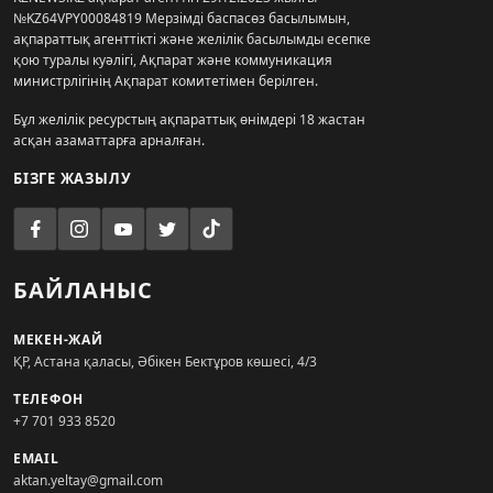
№KZ64VPY00084819 Мерзімді баспасөз басылымын,
ақпараттық агенттікті және желілік басылымды есепке
қою туралы куәлігі, Ақпарат және коммуникация
министрлігінің Ақпарат комитетімен берілген.
Бұл желілік ресурстың ақпараттық өнімдері 18 жастан
асқан азаматтарға арналған.
БІЗГЕ ЖАЗЫЛУ
БАЙЛАНЫС
МЕКЕН-ЖАЙ
ҚР, Астана қаласы, Әбікен Бектұров көшесі, 4/3
ТЕЛЕФОН
+7 701 933 8520
EMAIL
aktan.yeltay@gmail.com