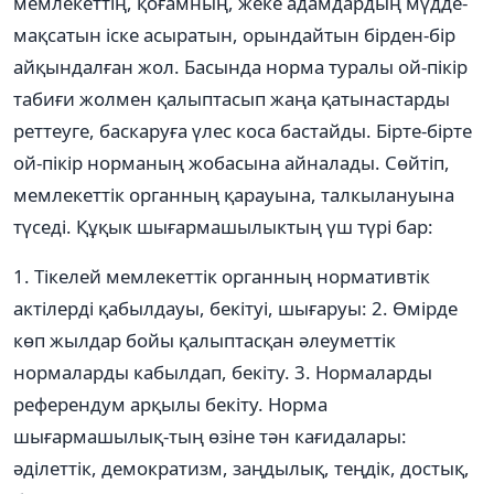
мемлекеттiң, қоғамның, жеке адамдардың мүдде-
мақсатын iске асыратын, орындайтын бiрден-бiр
айқындалған жол. Басында норма туралы ой-пiкiр
табиғи жолмен қалыптасып жаңа қатынастарды
реттеуге, баскаруға үлес коса бастайды. Бiрте-бiрте
ой-пiкiр норманың жобасына айналады. Сөйтiп,
мемлекеттiк органның қарауына, талкылануына
түседi. Құқык шығармашылыктың үш түрі бар:
1. Тiкелей мемлекеттiк органның нормативтiк
актiлердi қабылдауы, бекiтуi, шығаруы: 2. Өмiрде
көп жылдар бойы қалыптасқан әлеуметтiк
нормаларды кабылдап, бекiту. 3. Нормаларды
референдум арқылы бекiту. Норма
шығармашылық-тың өзiне тән кағидалары:
әдiлеттiк, демократизм, заңдылық, теңдiк, достық,