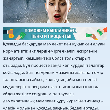
Қоғамды басқаруда мемлекет пен құқық сан алуан
нормативтiк актiлердi өмiрге әкелiп, ескiргенiн
жаңартып, кемшiлiктерi болса толықтырып
отырады. Бұл процесте заңға көп күрделi талаптар
қойылады. Заң неғұрлым мазмұны жағынан өмiр
талаптарына сәйкес, халықтың ойы мен негiзгi
мүдделерiн терең қамтыса, нысаны жағынан да
әбден жетiлсе соғұрлым ол тәуелсiз
демократиялық мемлекет құру күресіне тиянақты
үлесін молынан қосады, заңның беделi артады.