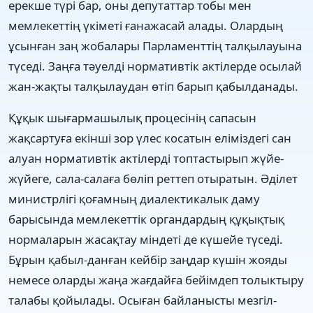
ерекше түрi бар, оны депутаттар тобы мен
мемлекеттiң үкiметi ғанажасай алады. Олардың
ұсынған заң жобалары Парламенттiң талқылауына
түседi. Заңға тәуелдi нормативтiк актiлерде осылай
жан-жақты талқылаудан өтiп барып қабылданады.
Құқык шығармашылық процесiнiң сапасын
жақсартуға екiншi зор үлес косатын елiмiздегi сан
алуан нормативтiк актiлердi топтастырып жүйе-
жүйеге, сала-салаға бөлiп реттеп отыратын. Әділет
министрлігі қоғамның диалектикалык даму
барысында мемлекеттiк органдардың құқықтық
нормаларын жасақтау мiндетi де күшейе түседi.
Бұрын қабыл-данған кейбiр заңдар күшiн жояды
немесе оларды жаңа жағдайға бейiмдеп толыктыру
талабы қойылады. Осыған байланысты мезгiл-