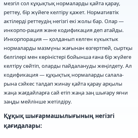
мезгіл сол кұқықтық нормаларды қайта қарау,
реттеу, бiр жүйеге келтiру қажет. Нормативтiк
актiлердi реттеудiң негiзгi екi жолы бар. Олар —
инкорпо-рация және кодификация деп атайды.
Инкорпорация — қолданып келген күкыктык
нормаларды мазмүны жағынан өзгертпей, сыртқы
белгiлерi мен көрiнiстерi бойынша ғана бiр жүйеге
келтiру сөйтiп, оларды пайдалануды жеңiлдету. Ал
кодификация — құқықтық нормаларды салала-
рына сэйкес талдап жинау қайта қарау арқылы
жаңа жағдайларға сай етiп жаңа заң шығару яғни
заңды мейлiнше жетiлдiру.
Құқық шығармашылығының негізгі
қағидалары: