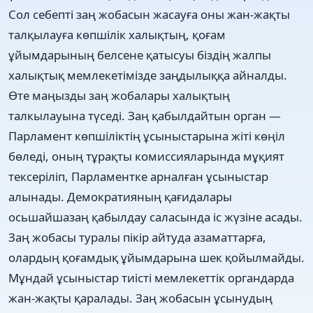
Сол себептi заң жобасын жасауға оны жан-жақты
талқылауға көпшiлiк халықтың, қоғам
ұйымдарының белсене қатысуы бiздiң жалпы
халықтық мемлекетiмiзде заңдылыққа айналды.
Өте маңызды заң жобалары халықтың
талкылауына түседi. Заң қабылдайтын орган —
Парламент көпшiлiктiң ұсыныстарына жiтi көңiл
бөледi, оның тұрақты комиссияларында мұқият
тексерiлiп, Парламентке арналған ұсыныстар
алынады. Демократияның қағидалары
осьшайшазаң қабылдау саласында iс жүзiне асады.
Заң жобасы туралы пiкiр айтуда азаматтарға,
олардың қоғамдық ұйымдарына шек қойылмайды.
Мұндай ұсыныстар тиiстi мемлекеттiк органдарда
жан-жақты қаралады. Заң жобасын ұсынудың