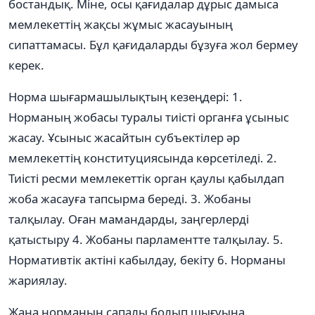
бостандық. Мiне, осы қағидалар дұрыс дамыса
мемлекеттiң жақсы жұмыс жасауының
сипаттамасы. Бұл қағидаларды бұзуға жол бермеу
керек.
Норма шығармашылықтың кезеңдерi: 1.
Норманың жобасы туралы тиiстi органға ұсыныс
жасау. Ұсыныс жасайтын субъектiлер әр
мемлекеттiң конституциясында көрсетiледi. 2.
Тиiстi ресми мемлекеттiк орган қаулы қабылдап
жоба жасауға тапсырма бередi. 3. Жобаны
талқылау. Оған мамандарды, заңгерлердi
қатыстыру 4. Жобаны парламентте талқылау. 5.
Нормативтiк актiнi кабылдау, бекiту 6. Норманы
жариялау.
Жаңа норманың сапалы болып шығуына,