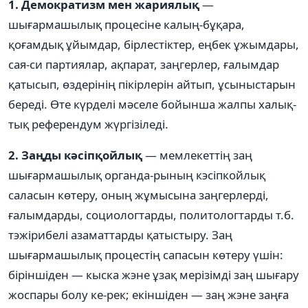
1. Демократизм мен жариялық
—
шығармашылық процесiне калың-бұқара,
қоғамдық ұйымдар, бiрлестiктер, еңбек ұжымдары,
сая-си партиялар, ақпарат, заңгерлер, ғалымдар
қатысып, өздерiнiң пiкiрлерiн айтып, ұсыныстарын
бередi. Өте күрделi мәселе бойынша жалпы халық-
тық референдум жүргiзiледi.
2. Заңды кәсіпқойлық
— мемлекеттiң заң
шығармашылық органда-рының кэсiпкойлық
саласын көтеру, оның жұмысына заңгерлердi,
ғалымдарды, социологтарды, политологтарды т.б.
тэжiрибелi азаматтарды қатыстыру. Заң
шығармашылық процестiң сапасын көтеру үшiн:
бiрiншiден — кыска жэне ұзақ мерiзiмдi заң шығару
жоспары болу ке-рек; екiншiден — заң жэне заңға