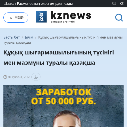
Шавкат Рахмоновтың әкесі өмірден озды
Шавкат Рахмоновтың әкесі өмірден озды
RU
KZ
МӘЗІР
Басты бет
/
Білім
/
Құқық шығармашылығының түсiнiгi мен мазмұны
туралы қазақша
Құқық шығармашылығының түсiнiгi
мен мазмұны туралы қазақша
30 қазан, 2020