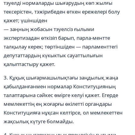
тэуелдi нормаларды шығарудың көп жылғы
тексерiстен, тэжiрибеден өткен ережелерi болу
қажет; үшiншiден
— заңның жобасын тэуелсiз ғылыми
экспертизадан өткiзiп барып, парла-ментте
талқылау керек; төртiншiден — парламенттегi
депутаттардың күкыктык сауаттылығын
қалыптастыру қажет.
3. Құқық шығармашылықтағы заңдылық жаңа
қабылданғанмен нормалар Конституцияның
талаптарына сәйкес өмiрге келуi қажет. Егерде
мемлекеттiң ең жоғарғы өкiлеттi органдары
Конституцияға нұқсан келтiрсе, ол мемлекеттен
жақсылық күтуге болмайды.
4. Құқық шығармашылық процесінің ғылыми