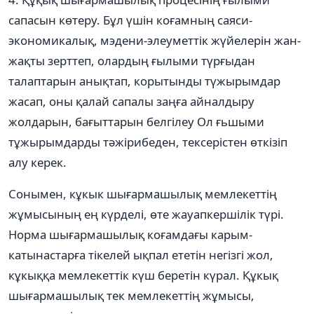
сапасын көтеру. Бұл үшiн коғамның саяси-
экономикалық, мэдени-элеуметтiк жүйелерiн жан-
жақты зерттеп, олардың ғылыми түрғыдан
талаптарын анықтап, корытынды түжырымдар
жасап, оны қалай сапалы заңға айналдыру
жолдарын, бағыттарын белгiлеу Ол ғьшыми
тұжырымдарды тәжiрибеден, тексерiстен өткiзiп
алу керек.
Сонымен, кұкык шығармашылық мемлекеттiң
жұмысының ең күрделi, өте жауапкершiлiк түрi.
Норма шығармашылық коғамдағы карым-
катынастарға тiкелей ықпал ететiн негiзгi жол,
кұкыққа мемлекеттiк күш беретiн күрал. Құкық
шығармашылық тек мемлекеттiң жұмысы,