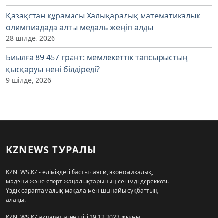
Қазақстан құрамасы Халықаралық математикалық
олимпиадада алты медаль жеңіп алды
28 шілде, 2026
Биылға 89 457 грант: мемлекеттік тапсырыстың
қысқаруы нені білдіреді?
9 шілде, 2026
KZNEWS ТУРАЛЫ
KZNEWS.KZ - еліміздегі басты саяси, экономикалық,
мәдени және спорт жаңалықтарының сенімді дереккөзі.
Үздік сараптамалық мақала мен шынайы сұқбаттың
алаңы.
KZNEWS.KZ ақпарат агенттігі 29.12.2023 жылғы