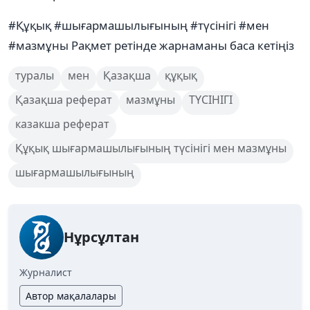
#Құқық #шығармашылығының #түсiнiгi #мен
#мазмұны Рақмет ретінде жарнаманы баса кетіңіз
туралы
мен
Қазақша
құқық
Қазақша реферат
мазмұны
ТҮСІНІГІ
казакша реферат
Құқық шығармашылығының түсiнiгi мен мазмұны
шығармашылығының
Нұрсұлтан
Журналист
Автор мақалалары