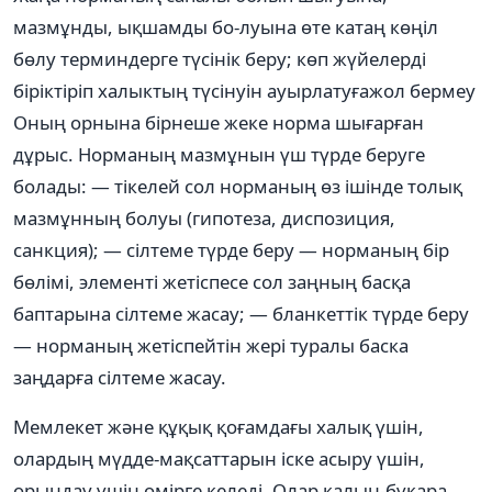
мазмұнды, ықшамды бо-луына өте катаң көңiл
бөлу терминдерге түсiнiк беру; көп жүйелердi
бiрiктiрiп халыктың түсiнуiн ауырлатуғажол бермеу
Оның орнына бiрнеше жеке норма шығарған
дұрыс. Норманың мазмұнын үш түрде беруге
болады: — тiкелей сол норманың өз iшiнде толық
мазмұнның болуы (гипотеза, диспозиция,
санкция); — сiлтеме түрде беру — норманың бiр
бөлiмi, элементi жетiспесе сол заңның басқа
баптарына сiлтеме жасау; — бланкеттiк түрде беру
— норманың жетiспейтiн жерi туралы баска
заңдарға сiлтеме жасау.
Мемлекет және құқық қоғамдағы халық үшiн,
олардың мүдде-мақсаттарын iске асыру үшiн,
орындау үшiн өмiрге келедi. Олар қалың-бұқара