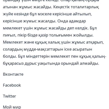
атынан жұмыс жасайды. Кеңестiк тоталитарлық
жүйе кезiнде бұл мэселе керiсiнше айтылып,
керiсiнше жүмыс жасалды. Онда адамдар
мемлекет үшiн жұмыс жасайды деп келдiк. Бұл
пиғыл, пiкiр бiзде қазiр толығымен жойылды.
Мемлекет және құқық халық үшiн жұмыс атқарып,
солардың мүдде-мақсаттарын iске асыратын
болды. Бұл мiндеттерiн мемлекет пен құқық қалың-
бұқарасыз дұрыс уақытында орындай алмайды.
Вконтакте
Facebook
Twitter
Мой мир