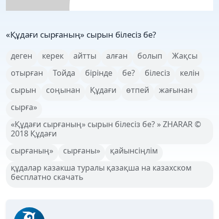
«Құдағи сырғаның» сырын білесіз бе?
деген
керек
айтты
алған
болып
Жақсы
отырған
Тойда
бірінде
бе?
білесіз
келін
сырын
соңынан
Құдағи
өтпей
жағынан
сырға»
«Құдағи сырғаның» сырын білесіз бе? » ZHARAR ©
2018 Құдағи
сырғаның»
сырғаны»
қайынсіңлім
құдалар казакша туралы қазақша на казахском
бесплатно скачать