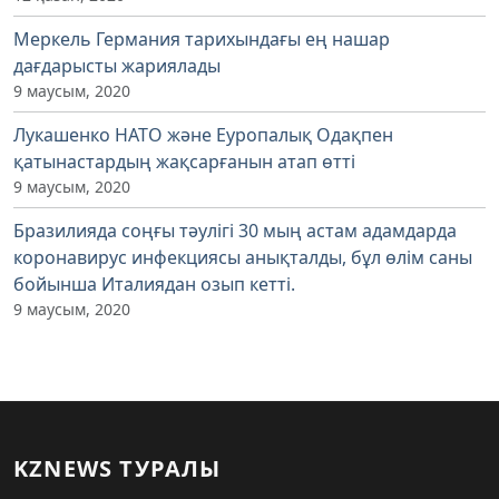
Меркель Германия тарихындағы ең нашар
дағдарысты жариялады
9 маусым, 2020
Лукашенко НАТО және Еуропалық Одақпен
қатынастардың жақсарғанын атап өтті
9 маусым, 2020
Бразилияда соңғы тәулігі 30 мың астам адамдарда
коронавирус инфекциясы анықталды, бұл өлім саны
бойынша Италиядан озып кетті.
9 маусым, 2020
KZNEWS ТУРАЛЫ