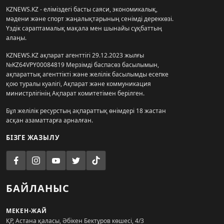
KZNEWS.KZ - еліміздегі басты саяси, экономикалық,
мәдени және спорт жаңалықтарының сенімді дереккөзі.
Үздік сараптамалық мақала мен шынайы сұқбаттың
алаңы.
KZNEWS.KZ ақпарат агенттігі 29.12.2023 жылғы
№KZ64VPY00084819 Мерзімді баспасөз басылымын,
ақпараттық агенттікті және желілік басылымды есепке
қою туралы куәлігі, Ақпарат және коммуникация
министрлігінің Ақпарат комитетімен берілген.
Бұл желілік ресурстың ақпараттық өнімдері 18 жастан
асқан азаматтарға арналған.
БІЗГЕ ЖАЗЫЛУ
БАЙЛАНЫС
МЕКЕН-ЖАЙ
ҚР, Астана қаласы, Әбікен Бектұров көшесі, 4/3