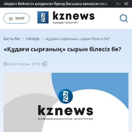
«Борат» бейнесін қолданған бренд басшысы халықтан кешірім сұрады
«Борат» бейнесін қолданған бренд басшысы халықтан кешірім сұрады
RU
KZ
МӘЗІР
Басты бет
/
Lifestyle
/
«Құдағи сырғаның» сырын білесіз бе?
«Құдағи сырғаның» сырын білесіз бе?
4 желтоқсан, 2018