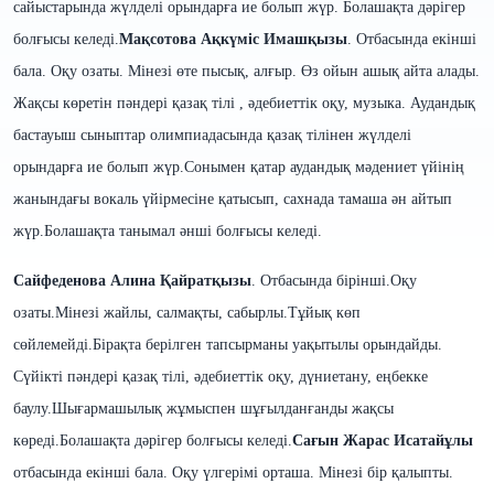
сайыстарында жүлделі орындарға ие болып жүр. Болашақта дәрігер
болғысы келеді.
Мақсотова Ақкүміс Имашқызы
. Отбасында екінші
бала. Оқу озаты. Мінезі өте пысық, алғыр. Өз ойын ашық айта алады.
Жақсы көретін пәндері қазақ тілі ,
әдебиеттік оқу, музыка. Ауданды
қ
бастауыш сыныптар олимпиадасында
қазақ тілінен жүлделі
орындарға ие болып жүр.Сонымен қатар аудандық мәдениет үйінің
жанындағы вокаль үйірмесіне қатысып, сахнада тамаша ән айтып
жүр.Болашақта танымал әнші болғысы келеді.
Сайфеденова Алина Қайратқызы
. Отбасында бірінші.Оқу
озаты.Мінезі жайлы, салмақты, сабырлы.Тұйық көп
сөйлемейді.Бірақта берілген тапсырманы уақытылы орындайды.
Сүйікті пәндері қазақ тілі, әдебиеттік оқу, дүниетану, еңбекке
баулу.Шығармашылық жұмыспен шұғылданғанды жақсы
көреді.Болашақта дәрігер болғысы келеді.
Сағын Жарас Исатайұлы
отбасында екінші бала. Оқу үлгерімі орташа. Мінезі бір қалыпты.