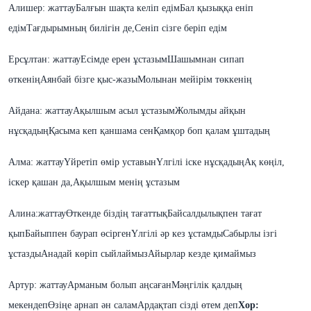
Алишер: жаттау
Балғын шақта келіп едім
Бал қызыққа еніп
едім
Тағдырымның билігін де,
Сеніп сізге беріп едім
Ерсұлтан: жаттау
Есімде ерен ұстазым
Шашымнан сипап
өткенің
Аянбай бізге қыс-жазы
Молынан мейірім төккенің
Айдана: жаттау
Ақылшым асыл ұстазым
Жолымды айқын
нұсқадың
Қасыма кеп қаншама сен
Қамқор боп қалам ұштадың
Алма: жаттау
Үйретіп өмір уставын
Үлгілі іске нұсқадың
Ақ көңіл,
іскер қашан да,
Ақылшым менің ұстазым
Алина:жаттау
Өткенде біздің тағаттық
Байсалдылықпен тағат
қып
Байыппен баурап өсірген
Үлгілі әр кез ұстамды
Сабырлы ізгі
ұстазды
Анадай көріп сыйлаймыз
Айырлар кезде қимаймыз
Артур: жаттау
Арманым болып аңсаған
Мәңгілік қалдың
мекендеп
Өзіңе арнап ән салам
Ардақтап сізді өтем деп
Хор: