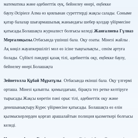
математика және әдебиеттік оуқ, бейнелеу өнері, еңбекке
баулу.
Әсіріесе Алма өз қиялынан суретттерді жақсы салады. Соныме
қатар балалар шығармашылық жанындағы шебер қолдар үйірмесіне
қатысады.Болашақта журналист болғысы келеді.
Жанғалиева Гүлназ
Мерғалиқызы.
Отбасында үшінші бала. Оқу
озаты. Мінезі жайлы .
Ақ көңіл
жауапкершілігі мол өз ісіне тыңғылықты., сенім артуға
болады. Сүйікті пәндері қазақ тілі, әдебиеттік оқу, еңбекке баулу,
бейнелеу өнері.Болашақта
Зейнетолла Құбай Мұратұлы
. Отбасында екінші бала. Оқу үлгермі
орташа. Мінезі қалыпты. қимылдағыш, бірақта тез ретке келтіруге
тырысады.Жақсы көретін пәні орыс тілі, әдебиеттік оқу және
денешынықтыру.
Күрес үйірмесіне қатысады.
Болашақта өз елін
қылмыскерлерден қорғап арашалайтын полиция қызметкері болғысы
келеді.