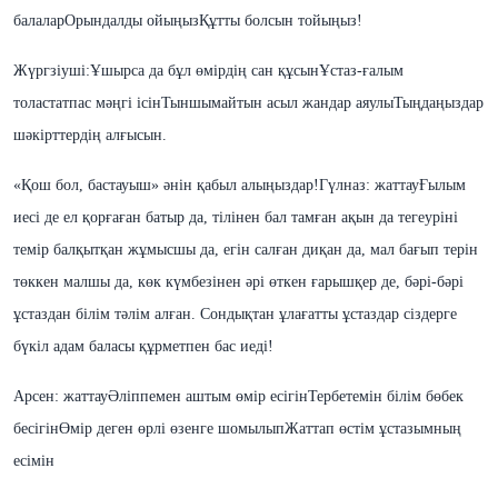
балалар
Орындалды ойыңыз
Құтты болсын тойыңыз!
Жүргзіуші:
Ұшырса да бұл өмірдің сан құсын
Ұстаз-ғалым
толастатпас мәңгі ісін
Тыншымайтын асыл жандар аяулы
Тыңдаңыздар
шәкірттердің алғысын.
«Қош бол, бастауыш» әнін қабыл алыңыздар!
Гүлназ: жаттау
Ғылым
иесі де ел қорғаған батыр да, тілінен бал тамған ақын да тегеуріні
темір балқытқан жұмысшы да, егін салған диқан да, мал бағып терін
төккен малшы да, көк күмбезінен әрі өткен ғарышқер де, бәрі-бәрі
ұстаздан білім тәлім алған. Сондықтан ұлағатты ұстаздар сіздерге
бүкіл адам баласы құрметпен бас иеді!
Арсен: жаттау
Әліппемен аштым өмір есігін
Тербетемін білім бөбек
бесігін
Өмір деген өрлі өзенге шомылып
Жаттап өстім ұстазымның
есімін