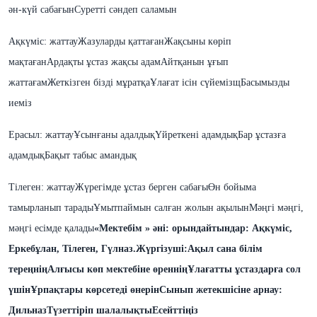
ән-күй сабағын
Суретті сәндеп саламын
Ақкүміс: жаттау
Жазуларды қаттаған
Жақсыны көріп
мақтаған
Ардақты ұстаз жақсы адам
Айтқанын ұғып
жаттағам
Жеткізген бізді мұратқа
Ұлағат ісін сүйемізщ
Басымызды
иеміз
Ерасыл: жаттау
Ұсынғаны адалдық
Үйреткені адамдық
Бар ұстазға
адамдық
Бақыт табыс амандық
Тілеген: жаттау
Жүрегімде ұстаз берген сабағы
Өн бойыма
тамырланып тарады
Ұмытпаймын салған жолын ақылын
Мәңгі мәңгі,
мәңгі есімде қалады
«Мектебім » әні: орындайтындар: Ақкүміс,
Еркебұлан, Тілеген, Гүлназ.
Жүргізуші:
Ақыл сана білім
тереңнің
Алғысы көп мектебіне өреннің
Ұлағатты ұстаздарға сол
үшін
Ұрпақтары көрсетеді өнерін
Сынып жетекшісіне арнау:
Дильназ
Түзеттіріп шалалықты
Есейттіңіз