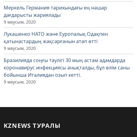
Меркель Германия тарихындағы ең нашар
дағдарысты жариялады
9 маусым, 2020
Лукашенко НАТО және Еуропалық Одақпен
қатынастардың жақсарғанын атап өтті
9 маусым, 2020
Бразилияда соңғы тәулігі 30 мың астам адамдарда
коронавирус инфекциясы анықталды, бұл өлім саны
бойынша Италиядан озып кетті.
9 маусым, 2020
KZNEWS ТУРАЛЫ