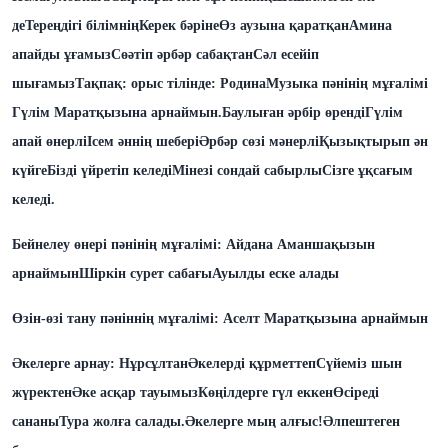
де
Тереңдігі білімнің
Керек бәріне
Өз аузына қаратқан
Амина
апайды ұғамыз
Сөәтіп әрбәр сабақтан
Сәл есейіп
шығамыз
Тақпақ: орыс тілінде: Родина
Музыка пәнінің мұғалімі
Гүлім Маратқызына арнаймын.
Баулыған әрбір өренді
Гүлім
апай өнерлі
Ісем әннің шебері
Әрбәр сөзі мәнерлі
Қызықтырып ән
күйге
Бізді үйретіп келеді
Мінезі сондай сабырлы
Сізге ұқсағым
келеді.
Бейнелеу өнері пәнінің мұғалімі: Айдана Аманшақызын
арнаймын
Шіркін сурет сабағы
Ауылды еске алады
Өзін-өзі тану пәніннің мұғалімі: Аселт Маратқызына арнаймын
Әкелерге арнау: Нұрсұлтан
Әкелерді құрметтеп
Сүйеміз шын
жүректен
Әке асқар тауымыз
Көңілдерге гүл еккен
Өсіреді
сананы
Тура жолға салады.
Әкелерге мың алғыс!
Әлпештеген