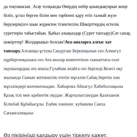
да тоқтамасын.
Асау
толқынды Өмірдің
небі
р
қиындықтарын жеңе
біліп
, ұстаз
берген
білім
мен тәрбиені қару
етіп
талмай
жүзе
берулеріңізге
шын
жүректен
тілектеспін
.
Ш
әкірттердің
естелік
суреттерін
табыстайын
. Қабыл алыңыздар (
Сурет
тапсыру
)
Сәт
сапар
,
шәкірттер! Жолдарыңыз
болсын
!
Ата-аналарға алғыс хат
тапсыру.
Алғашқы ұстазы Сандуғаш Беркінқызын сөз:
Алмагүл
нұрбергенқызына сөз:
Ата-аналар комитетінен сыныптағы озат
оқушылардың ата анасы:Гүлайым апайға сөз беріледі.
Келесі оқу
жылында Сынып жетекшілік ететін мұғалім:
Сабақ беретін пән
мұғалімдері:математикадан: Хайырова Айнагүл Хабиболлақызы
Қазақ тілі мен әдебиетік оқудан:
Жартылыстанудан Қазиханов
Білікбай Құбайысұлы.
Еңбек пәнінен: кубашева Саиха
Сағынғалиқызы
Өз пікіріңізді қалдыру үшін тіркелу қажет.