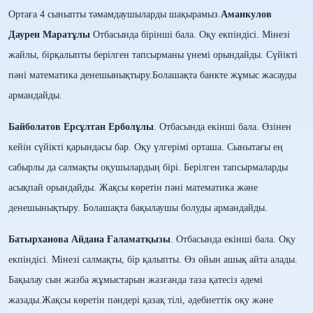
Ортаға 4 сыныпты тәмамд
а
ушыларды шақырамыз.
Аманкулов
Даурен Маратұлы
Отбасында бірінші бала. Оқу екпіндісі. Мінезі
жайлы, бірқалыпты
берілген тапсырманы үнемі орындайды. Сүйікті
пәні математика
денешынықтыру.
Болашақта банкте жұмыс жасауды
армандайды.
Байболатов Ерсұлтан Ерболұлы
. Отбасында екінші бала. Өзінен
кейін сүйікті қарындасы бар. Оқу үлгерімі орташа. Сынытағы ең
сабырлы да салмақты оқушылардың бірі. Берілген тапсырмаларды
асықпай орындайды. Жақсы көретін пәні математика және
денешынықтыру. Болашақта бақылаушы болуды армандайды.
Батырханова Айдана Ғаламатқызы
. Отбасында екінші бала. Оқу
екпіндісі. Мінезі салмақты, бір қалыпты. Өз ойын ашық айта алады.
Бақылау сын жазба жұмыстарын жазғанда таза қатесіз әдемі
жазады.Жақсы көретін пәндері қазақ тілі, әдебиеттік оқу және