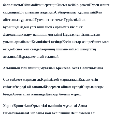
балалықты
Ойламайтын ертеңін
Онсыз кейбір рекені
Түзеп жөнге
салдыңыз
Ел алғысын алдыңыз
Сабырлысыз құрыштай
Жөн
айттыңыз ұрыспай
Түзедіңіз тентекті
Тұріызбай ақ
бұрышқа
Сізден үлгі кішілікті
Үйренеміз кісілікті
Денешынықтыру пәніннің мұғалімі Нұрдаулет Тыныштық
ұлына арнаймын
Кемшілікті кезінде
Кесін айтар өзінде
Өнеге мол
өзінде
Өсиет көп сөзіде
Көңілінің хошын-ай
Көп шәкірттің
досындай
Нұрдаулет ағай осындай.
Ағылшын тілі пәнінің мұғалімі Брекеева Асел Сабитқызына.
Сөз сөйлесе жарқын ақ
Күніміздей жарқылдап
Қызық өтіп
сабағы
Өсіреді ой сананы
Біздермен ойнап күледі
Сырымызды
біледі
Асель апай қашанда
Қамқор болып жүреді
Хор: «Бринг бәг»
Орыс тілі пәніннің мұғалімі Амна
Исмагуловнаға
Сырлары көп бұл пәннің
Шешілмеген әлі