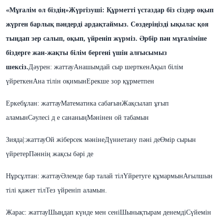
«Мұғалім ол біздің»
Жүргізуші:
Құрметті үстаздар біз сіздер оқып
жүрген барлық пәндерді ардақтаймыз. Сөздеріңізді ықылас қоя
тыңдап зер салып, оқып, үйреніп жүрміз. Әрбір пән мұғаліміне
біздерге жан-жақты білім бергені үшін алғысымыз
шексіз.
Дәурен: жаттау
Анашымдай сыр шерткен
Ақыл білім
үйреткен
Ана тілін оқимын
Ерекше зор құрметпен
Еркебұлан: жаттау
Математика сабағын
Жақсылап ұғып
аламын
Сәулесі д е сананың
Мәнінен ой табамын
Зияда|:жаттау
Ой жіберсек мәніне
Дүниетану пәні де
Өмір сырын
үйретер
Пәннің жақсы бәрі де
Нұрсұлтан: жаттау
Әлемде бар талай тіл
Үйретуге құмармын
Ағылшын
тілі қажет тіл
Тез үйреніп аламын.
Жарас: жаттау
Шыңдап күнде мен сені
Шынықтырам денемді
Сүйемін