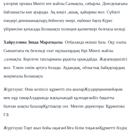
үлгерімі орташа.Мнеізі өте жайлы.Салмақты, сабырлы. Денсаулығына
байланысты көп ауырады. Ақ көңіл ,ашық, қайырмы мол. Сүйікті
пәндері:денешынықтыру,бейнелеу өнері,
еңбекке баулу.Күрес
үйірмесіне қатысады.Болашақта полиция қызметкері болғысы келеді.
Хайруллина Зяида Маратқызы
. Отбасында екінші бала. Оқу озаты.
Сыныптағы ең белсенді
озат
оқушылардың бірі.
Мінезі жайлы
,салмақты. Берілген тапсырманы ұқыпты орындайды. Жауапкершілігі
мол. Үлкен сенім артуға болады. Аудандық, облыстық байқаулардың
жеңімпазы.
Болашақта
Жүргізуші:
Өош келіпсіз құрметті ата-аналар
Жүздеріңненмейәрәм
мен нұр тамар
Алдарында жауқазындай құлпырған
Біз бақытты
балғын шақты балалар
Құттықтау сөз: Мектеп директоры: Құрматова
Г.Б
Жүргізуші:
Төрт жыл бойы оқыған
Ойға білім тоқыған
Құрметті біздің