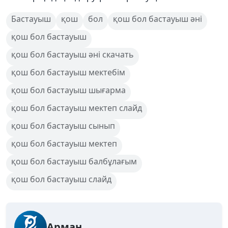
Бастауыш
қош
бол
қош бол бастауыш әні
қош бол бастауыш
қош бол бастауыш әні скачать
қош бол бастауыш мектебім
қош бол бастауыш шығарма
қош бол бастауыш мектеп слайд
қош бол бастауыш сынып
қош бол бастауыш мектеп
қош бол бастауыш балбұлағым
қош бол бастауыш слайд
Арман