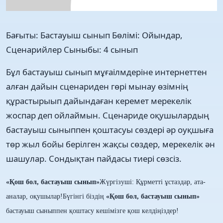
Бағыты: Бастауыш сынып Бөлімі: Ойындар,
Сценарийлер Сыныбы: 4 сынып
Бұл бастауыш сынып мұғаілмдеріне интернеттен
алған дайын сценариден гөрі мынау өзімнің
құрастырыып дайындаған керемет мерекелік
жоспар деп ойлаймын. Сценариде оқушылардың
бастауыш сыныппен қоштасуы сөздері әр оуқшыға
төр жыл бойы берілген жақсы сөздер, мерекелік ән
шашулар. Сондықтан пайдасы тиері сөзсіз.
«Қош бол, бастауыш сынып»
Жүргізуші: Құрметті ұстаздар, ата-
аналар, оқушылар!
Бүгінгі біздің
«Қош бол, бастауыш сынып»
бастауыш сыныппен қоштасу кешімізге
қош келдіңіздер!