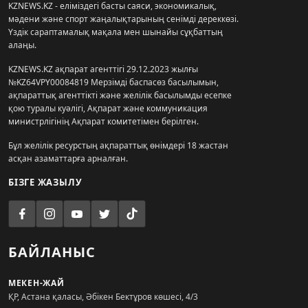
KZNEWS.KZ - еліміздегі басты саяси, экономикалық,
мәдени және спорт жаңалықтарының сенімді дереккөзі.
Үздік сараптамалық мақала мен шынайы сұқбаттың
алаңы.
KZNEWS.KZ ақпарат агенттігі 29.12.2023 жылғы
№KZ64VPY00084819 Мерзімді баспасөз басылымын,
ақпараттық агенттікті және желілік басылымды есепке
қою туралы куәлігі, Ақпарат және коммуникация
министрлігінің Ақпарат комитетімен берілген.
Бұл желілік ресурстың ақпараттық өнімдері 18 жастан
асқан азаматтарға арналған.
БІЗГЕ ЖАЗЫЛУ
БАЙЛАНЫС
МЕКЕН-ЖАЙ
ҚР, Астана қаласы, Әбікен Бектұров көшесі, 4/3