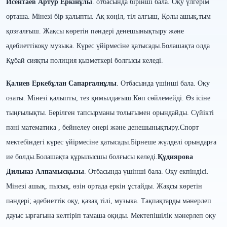
Исентаев Артур
Еркінұлы
.
отбасында бірінші бала. Оқу үлгерім
орташа. Мінезі бір қалыпты. Ақ көңіл, тіл алғыш,
Қолы ашық,тым
қозғалғыш. Жақсы көретін пәндері денешынықтыру және
әдебиеттікоқу музыка.
Күрес үйірмесіне қатысады.
Болашақта олда
Құбай сияқты полиция қызметкері болғысы келеді.
Қалиев Еркебұлан Сапарғалиұлы
. Отбасында үшінші бала. Оқу
озаты. Мінезі қалыпты, тез қимылдағыш.Көп сөйлемейді. Өз ісіне
тыңғылықты. Берілген тапсырманы толығымен орындайды. Сүйікті
пәні математика , бейнелеу өнері және денешынықтыру.Спорт
мектебіндегі күрес үйірмесіне қатысады.Бірнеше жүлделі орындарға
ие болды.Болашақта құрылысшы болғысы келеді.
Құдиярова
Дильназ Алпамысқызы
. Отбасында үшінші бала. Оқу екпіндісі.
Мінезі ашық, пысық, өзін ортада еркін ұстайды. Жақсы көретін
пәндері; әдебиеттік оқу, қазақ тілі, музыка. Тақпақтарды мәнерлеп
дауыс ырғағына келтіріп тамаша оқиды. Мектепішілік мәнерлеп оқу