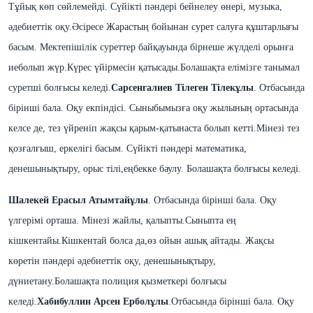
Тұйық көп сөйлемейді. Сүйікті пәндері бейнелеу өнері, музыка,
әдебиеттік оқу.
Әсіресе Жарастың бойынан сурет салуға құштарлығы
басым. Мектепішілік суреттер байқауында бірнеше жүлделі орынға
иеболып жүр.Күрес үйірмесін қатысады.Болашақта елімізге танымал
суретші болғысы келеді.
Сарсенгалиев Тілеген
Тілекұлы
. Отбасында
бірінші бала. Оқу екпіндісі. Сыныбымызға оқу жылының ортасында
келсе де, тез үйреніп жақсы қарым-қатынаста болып кетті.Мінезі тез
қозғалғыш, еркелігі басым. Сүйікті пәндері математика,
денешынықтыру, орыс тілі,еңбекке баулу. Болашақта болғысы келеді.
Шалекей Ерасыл Атымтайұлы
. Отбасында бірінші бала. Оқу
үлгерімі орташа. Мінезі жайлы, қалыпты.Сыныпта ең
кішкентайы.Кішкентай болса да,өз ойын ашық айтады. Жақсы
көретін пәндері әдебиеттік оқу, денешынықтыру,
дүниетану.Болашақта полиция қызметкері болғысы
келеді.
Хабибуллин Арсен Ерболұлы
.Отбасында бірінші бала. Оқу