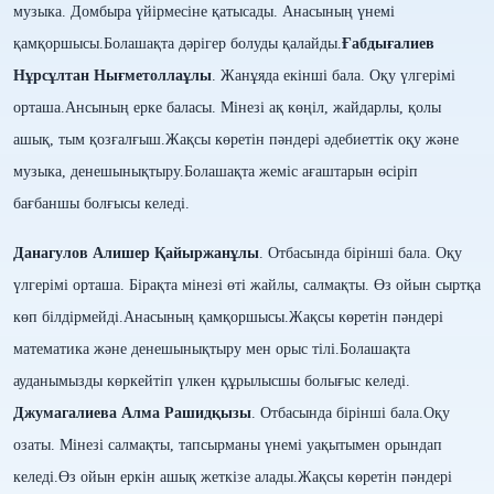
музыка. Домбыра үйірмесіне қатысады. Анасының үнемі
қамқоршысы.Болашақта дәрігер болуды қалайды.
Ғабдығалиев
Нұрсұлтан Нығметоллаұлы
. Жанұяда екінші бала. Оқу үлгерімі
орташа.
Ансының ерке баласы. Мінезі ақ көңіл, жайдарлы, қолы
ашық, тым қозғалғыш.
Жақсы көретін пәндері әдебиеттік оқу және
музыка, денешынықтыру.Болашақта жеміс ағаштарын өсіріп
бағбаншы болғысы келеді.
Данагулов Алишер
Қайыржанұлы
. Отбасында бірінші бала. Оқу
үлгерімі орташа. Бірақта мінезі өті жайлы, салмақты. Өз ойын сыртқа
көп білдірмейді.Анасының қамқоршысы.
Жақсы көретін пәндері
математика және денешынықтыру мен орыс тілі.Болашақта
ауданымызды көркейтіп үлкен құрылысшы болығыс келеді.
Джумагалиева Алма Рашидқызы
. Отбасында бірінші бала.Оқу
озаты. Мінезі салмақты, тапсырманы үнемі уақытымен орындап
келеді.Өз ойын еркін ашық жеткізе алады.
Жақсы көретін пәндері