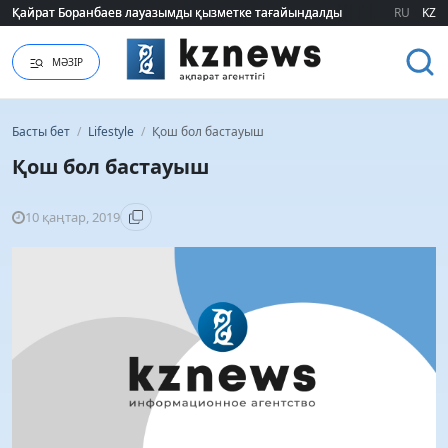
Қайрат Боранбаев лауазымды қызметке тағайындалды
Қайрат Боранбаев лауазымды қызметке тағайындалды
RU
KZ
МӘЗІР
Басты бет
/
Lifestyle
/
Қош бол бастауыш
Қош бол бастауыш
10 қаңтар, 2019