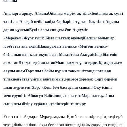
баланы
Аналарға арнау: Айдана
Ойыңда меірім ақ тілек
Бойыңда ақ сүтті
тәтті леп
Анадай пейіл қайда бар
Бәріне тұрған бақ тілеп
Ақылы
дария құятын
Бүкіл әлем сияқты.
Ән: Ақкүміс
«Мерекем»
Жүргізуші:
Бізге шаттық әкеледі
Басшы болып әр
істе
Ұстаз ана әкені
Шақырамыз вальске
«Мектеп вальсі»
би
Сыныптың қзат оқушысы: Мақсотова Ақкүміс
Бар білгенін
аямаған
Өз гүліндей аялаған
Мың рахмет ұстаздарға
Қамқор әкем
аяулы анам
Төрт жыл бойы нұрын төккен
Аттандырған ақ
тілекпен
Ұстаз үмітін аяқтаймыз депБәрі хормен: Серт береміз
шын жүректен!
Хор: «Қош бол бастауыш сынып»
Оқу ісінің
меңгерушісі: Айнагүл Байғалиқызына сөз:
Марапаттау. 4-шә
сыныпты бітіру туралы куәліктерін тапсыру
Ұстаз сөзі
–
А
қмарал Мұрадымқызы
: Қымбатты шәкірттерім, теңіздей
терең
білім
ап
болашаққа бет алған
желкенді
қайықтарыңыз ешқашан