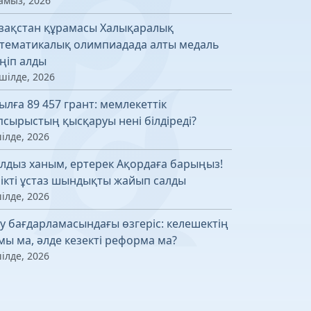
амыз, 2026
зақстан құрамасы Халықаралық
тематикалық олимпиадада алты медаль
ңіп алды
шілде, 2026
ылға 89 457 грант: мемлекеттік
псырыстың қысқаруы нені білдіреді?
ілде, 2026
лдыз ханым, ертерек Ақордаға барыңыз!
лікті ұстаз шындықты жайып салды
ілде, 2026
у бағдарламасындағы өзгеріс: келешектің
мы ма, әлде кезекті реформа ма?
ілде, 2026