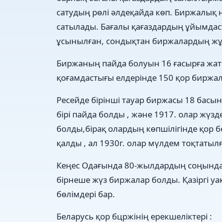
сатудың рөлі әлдеқайда көп. Биржалық 
сатылады. Бағалы қағаздардың ұйымда
ұсынылған, сондықтан биржалардың жұм
Биржаның пайда болуын 16 ғасырға жатқы
қоғамдастығы елдерінде 150 қор биржал
Ресейде бірінші тауар биржасы 18 басын
бірі пайда болды , және 1917. олар жүз
болды,бірақ олардың көпшілігінде қор б
қалды , ал 1930г. олар мүлдем тоқтатыл
Кеңес Одағында 80-жылдардың соңында 
бірнеше жүз биржалар болды. Қазіргі у
бөлімдері бар.
Беларусь қор бцржінің ерекшеліктері :