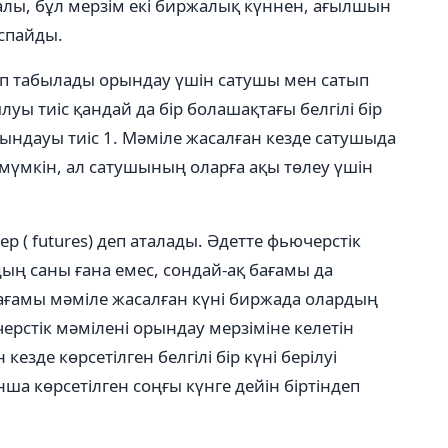
алы, бұл мерзім екі биржалық күннен, ағылшын
аспайды.
ып табылады орындау үшін сатушы мен сатып
уы тиіс қандай да бір болашақтағы белгілі бір
рындауы тиіс 1. Мәміле жасалған кезде сатушыда
үмкін, ал сатушының оларға ақы төлеу үшін
р ( futures) деп аталады. Әдетте фьючерстік
дың саны ғана емес, сондай-ақ бағамы да
 бағамы мәміле жасалған күні биржада олардың
ючерстік мәмілені орындау мерзіміне келетін
кезде көрсетілген белгілі бір күні берілуі
а көрсетілген соңғы күнге дейін біртіндеп