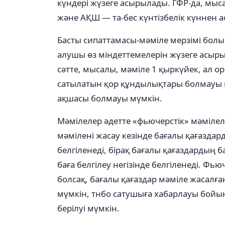
күндері жүзеге асырылады. ГФР-да, мыс
және АҚШ — та-бес күнтізбелік күннен 
Басты сипаттамасы-мәміле мерзімі бол
алушы өз міндеттемелерін жүзеге асырыл
сәтте, мысалы, мәміле 1 қыркүйек, ал о
сатылатын қор құндылықтары болмауы м
ақшасы болмауы мүмкін.
Мәмілелер әдетте «фьючерстік» мәмілеле
мәмілені жасау кезінде бағалы қағаздар
белгіленеді, бірақ бағалы қағаздардың
баға белгілеу негізінде белгіленеді. Фь
болсақ, бағалы қағаздар мәміле жасалған 
мүмкін, тнбо сатушыға хабарлауы бойынш
берілуі мүмкін.