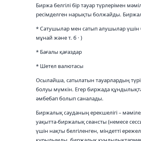
Биржа белгілі бір тауар түрлерімен м
ресімделген нарықты болжайды. Биржалы
* Сатушылар мен сатып алушылар үшін бел
мұнай және т. б · )
* Бағалы қағаздар
* Шетел валютасы
Осылайша, сатылатын тауарлардың түрі
болуы мүмкін. Егер биржада құндылықта
әмбебап болып саналады.
Биржалық сауданың ерекшелігі – мәміле
уақытта-биржалық сеансты (немесе сес
үшін нақты белгіленген, міндетті ере
құрылымды, биржалық құндылықтармен