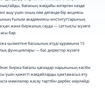
нықтайды, бағаның жағдайы өзгерген кезде
ні ашу үшін оның кем дегенде бір акциясы
асының Ғылым академиясы институттарының
асқан және биржалық сауда — саттықты жүзеге
асы бар.
жа қызметіне басшылық етуді құрамына 15
ылық функциялары — бас директор жүзеге
кес биржа бағалы қағаздар нарығының кәсіби
сы үшін қажетті жағдайларды қамтамасыз ету
қта мәмілелер жасау тәртібін дербес әзірлейді