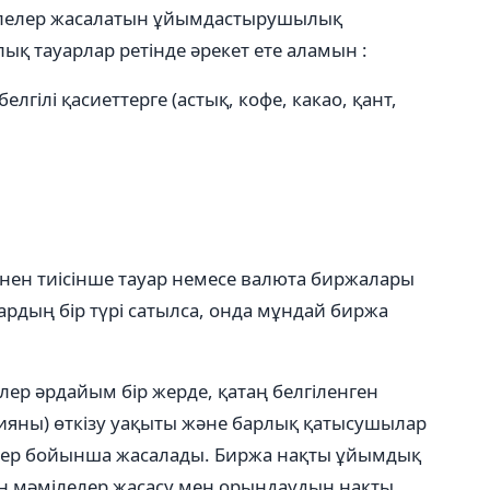
әмілелер жасалатын ұйымдастырушылық
қ тауарлар ретінде әрекет ете аламын :
гілі қасиеттерге (астық, кофе, какао, қант,
нен тиісінше тауар немесе валюта биржалары
рдың бір түрі сатылса, онда мұндай биржа
лер әрдайым бір жерде, қатаң белгіленген
сияны) өткізу уақыты және барлық қатысушылар
желер бойынша жасалады. Биржа нақты ұйымдық
 мәмілелер жасасу мен орындаудың нақты