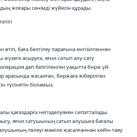
дың жоғары сенімді жүйесін құрады.
етігі
 өтіп, баға белгілеу парағына енгізілгеннен
жүзеге асыруға, яғни сатып алу-сату
операция деп белгіленген уақытта бнрж үй-
 арасында жасалған, биржаға жіберілген
ін түсінетін боламыз.
ғалы қағаздарға негізделуімен сипатталады.
ысу, яғни сатушының сатып алушыға бағалы
 алушының төлеуі мәміле жасалғаннан кейін таяу