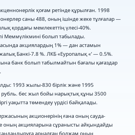
кценнонерлік қоғам ретінде құрылған. 1998
онерлер саны 488, оның ішінде жеке тұлғалар —
ылық қордағы мемлекеттің үлесі-40%.
ілі Меммүлікмині болып табылады.
расында акциялардың 1% — дан астамын
жалық Банкі-7.8 %. ЛКБ «Еуропалық «‘ — 0.5%.
амына банк болып табылмайтын бағалы қағаздар
.
ды: 1993 жылы-830 бірлік және 1995
 рубль. бес жыл бойы нарықтық құны 3500
ргі уақытта төмендеу үрдісі байқалады.
иржасының акционерінің ғана оның сауда-
әне оның акцияларына сұранысты айқындайды
 жандандыруға арналған болжам оның