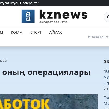
туралы түсінігі өзгерді ме?
туралы түсінігі өзгерді ме?
Са
ЕМ
ҚОҒАМ
СПОРТ
АЙМАҚ
# Жаңа Конст
Ұ
лары
 оның операциялары
“К
мұ
ке
5 т
Гр
Ми