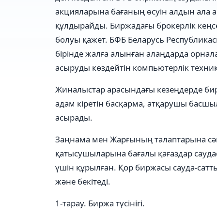
акцияларына бағаның өсуін алдын ала а
құлдырайды. Биржадағы брокерлік кеңсе
болуы қажет. БФБ Беларусь Республик
бірінде жалға алынған алаңдарда орнал
асыруды көздейтін компьютерлік техник
Жиналыстар арасындағы кезеңдерде бир
адам кіретін басқарма, атқарушы басш
асырады.
Заңнама мен Жарғының талаптарына сәй
қатысушыларына бағалы қағаздар сауда
үшін құрылған. Қор биржасы сауда-сатты
және бекітеді.
1-тарау. Биржа түсінігі.