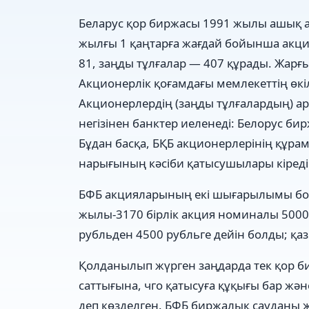
Беларус қор биржасы 1991 жылы ашық а
жылғы 1 қаңтарға жағдай бойынша акци
81, заңды тұлғалар — 407 құрады. Жарғ
Акционерлік қоғамдағы мемлекеттің өк
Акционерлердің (заңды тұлғалардың) а
негізінен банктер иеленеді: Белорус бир
Бұдан басқа, БҚБ акционерлерінің құр
нарығының кәсіби қатысушылары кіреді
БФБ акцияларының екі шығарылымы бол
жылы-3170 бірлік акция номиналы 5000
рубльден 4500 рубльге дейін болды; қазі
Қолданылып жүрген заңдарда тек қор б
саттығына, чго қатысуға құқығы бар ж
деп көзделген. БФБ биржалық сауданы