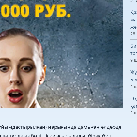
5 т
Қа
ма
же
28 
Би
та
9 ш
Жұ
Бі
4 ш
Оқ
қа
2 ш
 ұйымдастырылған) нарығында дамыған елдерде
 түрде аз бөлігі іске асырылады, бірақ бұл