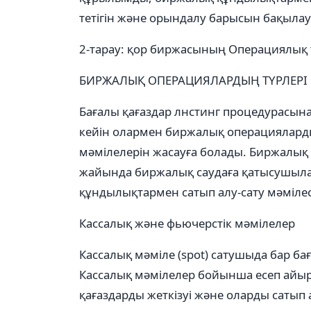
тетігін және орындалу барысын бақылау
2-тарау: қор биржасының Операциялық т
БИРЖАЛЫҚ ОПЕРАЦИЯЛАРДЫҢ ТҮРЛЕРІ
Бағалы қағаздар лнстинг процедурасынан
кейін олармен биржалық операцияларды 
мәмілелерін жасауға болады. Биржалық 
жайында биржалық саудаға қатысушылар
құндылықтармен сатып алу-сату мәмілес
Кассалық және фьючерстік мәмілелер
Кассалық мәміле (spot) сатушыда бар ба
Кассалық мәмілелер бойынша есеп айыр
қағаздарды жеткізуі және оларды сатып