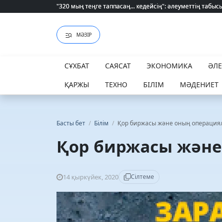
"320 мың теңге таппасаң... кедейсің": әлеуметтің табысы 
"320 мың теңге таппасаң... кедейсің": әлеуметтің табысы 
МӘЗІР
СҰХБАТ
САЯСАТ
ЭКОНОМИКА
ӘЛ
ҚАРЖЫ
ТЕХНО
БІЛІМ
МӘДЕНИЕТ
Басты бет
/
Білім
/
Қор биржасы және оның операция
Қор биржасы және
14 қыркүйек, 2020
Сілтеме