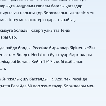
нарықта неғұрлым сапалы бағалы қағаздар
стырылған нарығы қор биржаларының желісімен
ыс істеу механиктерін қарастырайық.
зуға болады. Қазіргі уақытта Теңіз
ары бар.
да пайда болды. Ресейде биржалар бірінен кейін
ден астам болды. Негізінен бұл тауар биржалары
өлімдері болды. Кейін 1917г. көбі жабылып
ған.
биржалық шу басталды. 1992ж. тек Ресейде
ақытта Ресейде 60 қор және тауар биржалары мен