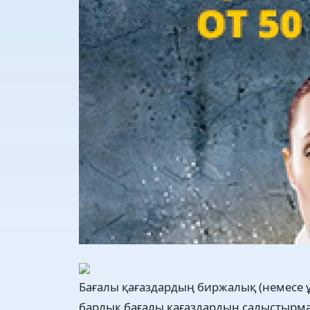
Бағалы қағаздардың биржалық (немесе
барлық бағалы қағаздардың салыстырмалы