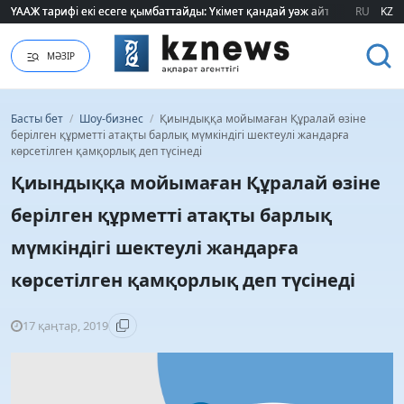
ҮААЖ тарифі екі есеге қымбаттайды: Үкімет қандай уәж айтады?
ҮААЖ тарифі екі есеге қымбаттайды: Үкімет қандай уәж айтады?
RU
KZ
МӘЗІР
Басты бет
/
Шоу-бизнес
/
Қиындыққа мойымаған Құралай өзіне
берілген құрметті атақты барлық мүмкіндігі шектеулі жандарға
көрсетілген қамқорлық деп түсінеді
Қиындыққа мойымаған Құралай өзіне
берілген құрметті атақты барлық
мүмкіндігі шектеулі жандарға
көрсетілген қамқорлық деп түсінеді
17 қаңтар, 2019