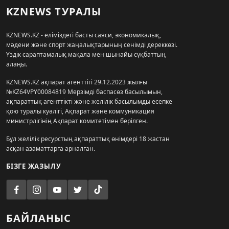
KZNEWS ТУРАЛЫ
KZNEWS.KZ - еліміздегі басты саяси, экономикалық,
мәдени және спорт жаңалықтарының сенімді дереккөзі.
Үздік сараптамалық мақала мен шынайы сұқбаттың
алаңы.
KZNEWS.KZ ақпарат агенттігі 29.12.2023 жылғы
№KZ64VPY00084819 Мерзімді баспасөз басылымын,
ақпараттық агенттікті және желілік басылымды есепке
қою туралы куәлігі, Ақпарат және коммуникация
министрлігінің Ақпарат комитетімен берілген.
Бұл желілік ресурстың ақпараттық өнімдері 18 жастан
асқан азаматтарға арналған.
БІЗГЕ ЖАЗЫЛУ
БАЙЛАНЫС