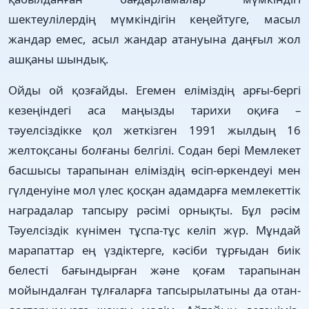
шектеулілердің мүмкін­ді­гін кең­ей­­туге, масыл
жандар емес, асыл жан­­дар атануына даңғыл жол
ашқаны шын­­дық.
Ойды ой қозғайды. Егемен еліміз­дің арғы-бергі
кезеңіндегі аса маңыз­ды тарихи оқиға –
тәуелсіздікке қол жеткізген 1991 жылдың 16
желтоқ­са­ны болғаны белгілі. Содан бері Мемлекет
басшысы тарапынан еліміздің өсіп-өркендеуі мен
гүл­ден­­­уіне мол үлес қосқан адамдарға мемле­кеттік
наградалар тапсыру рәсімі орнықты. Бұл рәсім
Тәуелсіздік күні­мен тұспа-тұс келіп жүр. Мұндай
мара­паттар ең үз­діктерге, кә­сіби тұрғы­дан биік
белес­ті бағын­дырған және қо­ғам тарапынан
мойын­дал­ған тұл­ға­ларға тап­сы­рылатыны да отан­­­­­