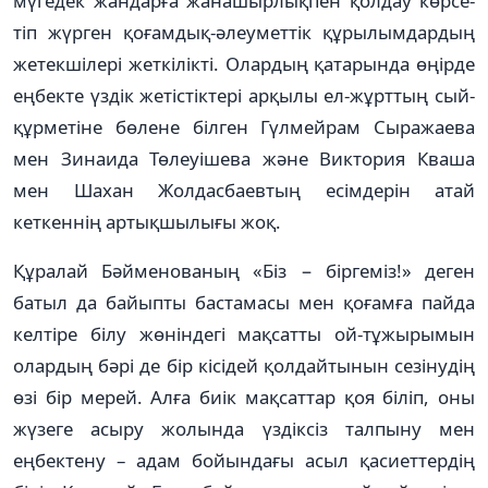
мүгедек жан­дар­ға жанашырлықпен қолдау көр­се­
тіп жүрген қоғамдық-әлеу­мет­тік құрылымдардың
жетек­шілері жеткілікті. Олардың қатарында өңірде
еңбекте үздік жетістіктері арқылы ел-жұрттың сый-
құрметіне бөлене білген Гүлмейрам Сыражаева
мен Зинаида Төлеуішева және Виктория Кваша
мен Шахан Жолдасбаевтың есімдерін атай
кеткеннің артық­шы­лы­ғы жоқ.
Құралай Бәйменованың «Біз − біргеміз!» деген
батыл да байыпты бастамасы мен қоғамға пайда
кел­ті­ре білу жөніндегі мақсатты ой-тұжырымын
олардың бәрі де бір кісі­дей қолдайтынын сезінудің
өзі бір мерей. Алға биік мақсаттар қоя біліп, оны
жүзеге асыру жолында үздік­сіз талпыну мен
еңбектену – адам бойындағы асыл қасиеттердің