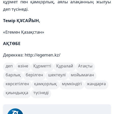
құрмет пен қамқорлық, аялы алақанның жылуы
деп түсінеді.
Темір ҚҰСАЙЫН,
«Егемен Қазақстан»
АҚТӨБЕ
Дереккөз: http://egemen.kz/
деп
өзіне
Құрметті
Құралай
Атақты
барлық
берілген
шектеулі
мойымаған
көрсетiлген
қамқорлық
мүмкіндігі
жандарға
қиындыққа
түсінеді