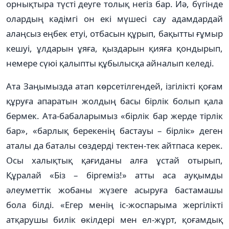
орнықтыра түсті деуге толық негіз бар. Иә, бүгінде
олардың кәдімгі он екі мүше­сі сау адамдардай
алаңсыз еңбек етуі, отбасын құрып, бақытты ғұмыр
кешуі, ұлдарын ұяға, қыздарын қияға қон­дырып,
немере сүюі қалыпты құбы­лыс­қа айналып келеді.
Ата Заңымызда атап көр­се­тіл­ген­дей, ізгілікті қоғам
құруға апаратын жолдың басы бірлік болып қала
бермек. Ата-бабаларымыз «бірлік бар жерде тірлік
бар», «барлық берекенің бастауы – бірлік» деген
аталы да баталы сөздерді тектен-тек айтпаса керек.
Осы халықтық қағиданы алға ұстай отырып,
Құралай «Біз – біргеміз!» атты аса ауқымды
әлеуметтік жобаны жүзеге асыруға бастамашы
бола білді. «Егер менің іс-жоспарыма жергілікті
атқарушы билік өкілдері мен ел-жұрт, қоғамдық