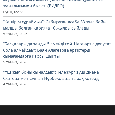
жаңалығымен бөлісті (ВИДЕО)
Бүгін, 09:38
“Кешірім сұраймын”: Сабыржан асаба 33 жыл бойы
малшы болған қарияға 10 жылқы сыйлады
5 тамыз, 2026
“Басқалары да заңды білмейді ғой. Неге әртіс депутат
бола алмайды?”: Баян Алагөзова әртістерді
сынағандарға қарсы шықты
5 тамыз, 2026
"Үш жыл бойы сыналдық": Тележүргізуші Диана
Скатова мен Сұлтан Нұрбеков шаңырақ көтерді
4 тамыз, 2026