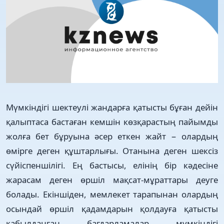
Мүмкіндігі шектеулі жандарға қатысты бұған дейін
қалыптаса бас­таған кемшін көзқарастың пайым­ды
жолға бет бұруына әсер еткен жайт − олардың
өмірге деген құштарлығы. Отанына деген шексіз
сүйіспеншілігі. Ең бастысы, елінің бір кәдесіне
жарасам деген өршіл мақсат-мұраттары деуге
болады. Екіншіден, мемлекет тарапынан олардың
осындай өр­шіл қадамдарын қолдауға қатыс­ты
қабылданған бағдарламалар мүмкін­ді­гі