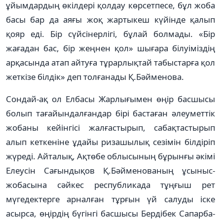
ұйымдардың өкілдері қолдау көрсетпесе, бұл жоба
басы бар да аяғы жоқ жартыкеш күйінде қалып
қояр еді. Бір сүйсінерлігі, бұлай болмады. «Бір
жағадан бас, бір жеңнен қол» шығара білуіміздің
арқасында атап айтуға тұрарлықтай табыстарға қол
жеткізе білдік» деп толғанады Қ.Бәйменова.
Сондай-ақ ол Елбасы Жарлы­ғы­мен өңір басшысы
болып тағайын­далғандар бірі бастаған әлеуметтік
жо­­­баны кейінгісі жалғас­ты­рып, са­­бақ­тас­тырып
алып кет­ке­ніне ұдайы риза­­шылық сезімін біл­ді­ріп
жүреді. Ай­талық, Ақтөбе облы­­сы­ның бұрынғы әкімі
Елеусін Сағын­­дықов Қ.Бәйменованың ұсы­ныс-
жоба­­сына сәйкес республи­ка­да тұң­ғыш рет
мүгедектерге ар­нал­ған тұр­ғын үй салуды іске
асырса, өңір­дің бүгінгі басшысы Бердібек Са­пар­ба­