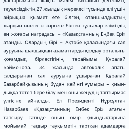
дас­­тарымызға жақсы мәлім. Ай­тайын дегеніміз,
тәуелсіздіктің 27 жыл­­­дық мерекесі тұсында елі үшін
ай­­рықша қызмет ете білген, отан­шылдықтың
жарқын өнегесін көрсете біл­ген тұлғалар еліміздің
ең жоғары награ­дасы − «Қазақстанның Еңбек Ері»
атанды. Олардың бірі − Ақтөбе қала­сындағы сал
ауруына шалдық­қан азаматтарды қолдау орталығы
қо­ғамдық бірлестігінің төрайымы Құра­лай
Бәйменова. 34 жасында авто­көлік апаты
салдарынан сал ауру­ына ұшыраған Құралай
Базарбай­­қызының бұдан кейінгі ғұ­мы­ры – қиын­
дыққа төтеп бере білу мен оны жеңу­дің таптырмас
үлгісіне айналды. Ел Президенті Нұрсұлтан
Назарбаев «Қазақстанның Еңбек Ері» атағын
тапсыру сәтінде оның өмір қиындықтарына
мойымай, тағдыр тауқыметін тартқан адамдарға