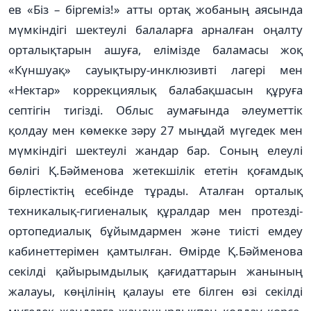
ев «Біз – біргеміз!» атты ортақ жобаның аясында
мүмкіндігі шек­теу­лі балаларға арналған оңалту
орталықтарын ашуға, елімізде баламасы жоқ
«Күншуақ» сауықтыру-инклюзивті лагері мен
«Нектар» коррекциялық балабақшасын құруға
септігін тигізді. Облыс аумағында әлеуметтік
қолдау мен көмекке зәру 27 мыңдай мүгедек мен
мүмкіндігі шектеулі жандар бар. Соның елеулі
бөлігі Қ.Бәйменова жетек­шілік ететін қоғамдық
бірлес­тік­­тің есебінде тұрады. Аталған ор­­­талық
техникалық-гигиеналық құрал­дар мен протезді-
ортопедиалық бұ­йым­дармен және тиісті емдеу
кабинеттерімен қамтылған. Өмірде Қ.Бәйменова
секілді қайырымдылық қағидаттарын жанының
жалауы, көңі­лі­нің қалауы ете білген өзі секілді