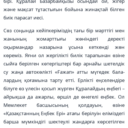
бірі. Құралай Базарбайқызы осындай ой, жігер
және мақсат тұтастығын бойына жинақтай білген
биік парасат иесі.
Сөз соңында кейіпкеріміздің тағы бір мәрттігі мен
жанының жомарттығы жөніндегі деректі
оқырмандар назарына ұсына кеткенді жөн
көреміз. Яғни ол жергілікті билік тарапынан өзіне
сыйға берілген көтергіштері бар арнайы шетелдік
су жаңа авто­кө­лікті «Ғажап» атты мүгедек бала­
лардың қоғамына тарту етті. Ерлікті еңселендіре
білуге өз үлесін қосып жүрген Құралайдың еңбегі –
айрықша да ажарлы, өршіл де өнегелі еңбек. Ол
Мемлекет басшысының қолдауын, өзіне
«Қазақстанның Еңбек Ері» атағы берілуін еліміздегі
барша мүмкіндігі шектеулі жандарға көрсетілген