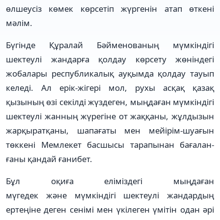
өлшеусіз көмек көрсетіп жүргенін атап өткені
мәлім.
Бүгінде Құралай Бәйменованың мүм­кіндігі
шектеулі жандарға қол­дау көрсету жөніндегі
жобалары рес­публикалық ауқымда қолдау тауып
келеді. Ал ерік-жігері мол, рухы ас­қақ қазақ
қызының өзі секілді жүз­деген, мыңдаған мүмкіндігі
шектеу­лі жанның жүрегіне от жақ­қа­ны, жұлдызын
жарқыратқаны, шапа­ға­ты мен мейірім-шуағын
төккені Мемлекет басшысы тарапынан баға­лан­
ғаны қандай ғанибет.
Бұл оқиға еліміздегі мыңдаған
мүгедек және мүмкіндігі шектеулі жандардың
ертеңіне деген сенімі мен үкілеген үмітін одан әрі