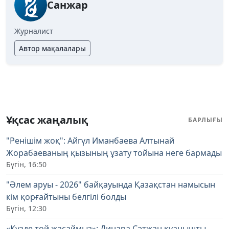
Санжар
Журналист
Автор мақалалары
Ұқсас жаңалық
БАРЛЫҒЫ
"Ренішім жоқ": Айгүл Иманбаева Алтынай
Жорабаеваның қызының ұзату тойына неге бармады
Бүгін, 16:50
"Әлем аруы - 2026" байқауында Қазақстан намысын
кім қорғайтыны белгілі болды
Бүгін, 12:30
«Күзде той жасаймыз»: Динара Сәтжан қуанышты