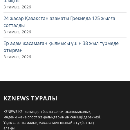
шықты
3 тамыз, 2026
24 жасар Қазақстан азаматы Грекияда 125 жылға
сотталды
3 тамыз, 2026
Ер адам жасамаған қылмысы үшін 38 жыл түрмеде
отырған
3 тамыз, 2026
KZNEWS ТУРАЛЫ
KZNEWS.KZ - еліміздегі басты саяси, экономикалық,
мәдени және спорт жаңалықтарының сенімді дереккөзі.
Үздік сараптамалық мақала мен шынайы сұқбаттың
алаңы.