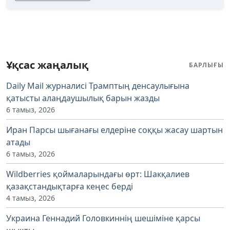
Ұқсас жаңалық
БАРЛЫҒЫ
Daily Mail журналисі Трамптың денсаулығына
қатысты алаңдаушылық барын жазды
6 тамыз, 2026
Иран Парсы шығанағы елдеріне соққы жасау шартын
атады
6 тамыз, 2026
Wildberries қоймаларындағы өрт: Шакқалиев
қазақстандықтарға кеңес берді
4 тамыз, 2026
Украина Геннадий Головкиннің шешіміне қарсы