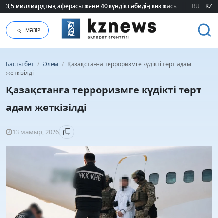
3,5 миллиардтың аферасы және 40 күндік сәбидің көз жасы: Медицинад
3,5 миллиардтың аферасы және 40 күндік сәбидің көз жасы: Медицинад
RU
KZ
МӘЗІР
Басты бет
/
Әлем
/
Қазақстанға терроризмге күдікті төрт адам
жеткізілді
Қазақстанға терроризмге күдікті төрт
адам жеткізілді
13 мамыр, 2026