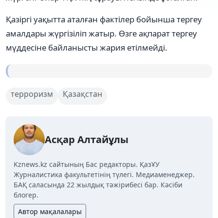
Қазіргі уақытта аталған фактілер бойынша тергеу
амалдары жүргізіліп жатыр. Өзге ақпарат тергеу
мүддесіне байланысты жария етілмейді.
терроризм
Қазақстан
Асқар Алтайұлы
Kznews.kz сайтының Бас редакторы. ҚазҰУ
Журналистика факультетінің түлегі. Медиаменеджер.
БАҚ саласында 22 жылдық тәжірибесі бар. Кәсіби
блогер.
Автор мақалалары