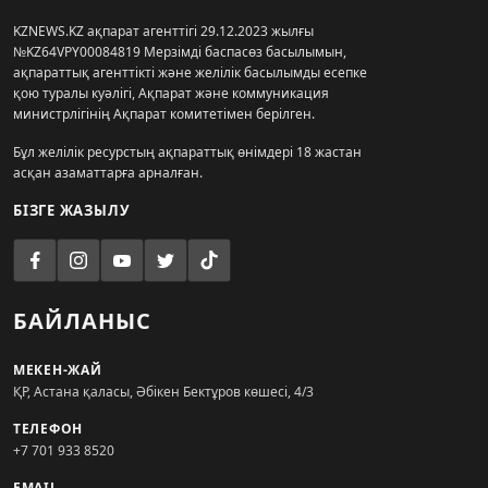
KZNEWS.KZ ақпарат агенттігі 29.12.2023 жылғы
№KZ64VPY00084819 Мерзімді баспасөз басылымын,
ақпараттық агенттікті және желілік басылымды есепке
қою туралы куәлігі, Ақпарат және коммуникация
министрлігінің Ақпарат комитетімен берілген.
Бұл желілік ресурстың ақпараттық өнімдері 18 жастан
асқан азаматтарға арналған.
БІЗГЕ ЖАЗЫЛУ
БАЙЛАНЫС
МЕКЕН-ЖАЙ
ҚР, Астана қаласы, Әбікен Бектұров көшесі, 4/3
ТЕЛЕФОН
+7 701 933 8520
EMAIL