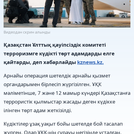
Видеодан скрин алынды
Қазақстан Ұлттық қауіпсіздік комитеті
терроризмге күдікті төрт адамдарды елге
қайтарды, деп хабарлайды
kznews.kz.
Арнайы операция шетелдік арнайы қызмет
органдарымен бірлесіп жүргізілген. ҰҚК
мәліметінше, 7 және 12 мамыр күндері Қазақстанға
террористік қылмыстар жасады деген күдікке
ілінген төрт адам жеткізілді.
Күдіктілер ұзақ уақыт бойы шетелде бой тасалап
жүрген. Олар ҰҚК-нің сұрауы негізінде ұсталған.