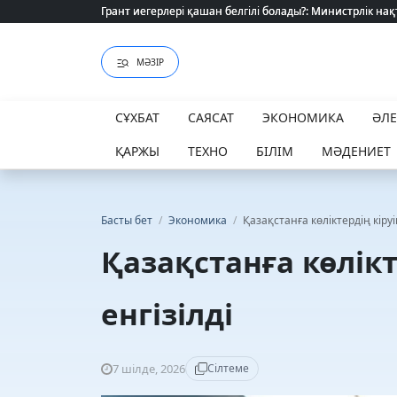
Грант иегерлері қашан белгілі болады?: Министрлік нақ
Грант иегерлері қашан белгілі болады?: Министрлік нақ
МӘЗІР
СҰХБАТ
САЯСАТ
ЭКОНОМИКА
ӘЛ
ҚАРЖЫ
ТЕХНО
БІЛІМ
МӘДЕНИЕТ
Басты бет
/
Экономика
/
Қазақстанға көліктердің кіруі
Қазақстанға көлікт
енгізілді
7 шілде, 2026
Сілтеме