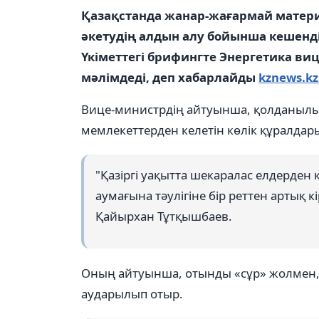
Қазақстанда жанар-жағармай матер
әкетудің алдын алу бойынша кешенд
Үкіметтегі брифингте Энергетика в
мәлімдеді, деп хабарлайды
kznews.kz
Вице-министрдің айтуынша, қолданылып
мемлекеттерден келетін көлік құралдар
"Қазіргі уақытта шекаралас елдерден 
аумағына тәулігіне бір реттен артық кі
Қайырхан Тұтқышбаев.
Оның айтуынша, отынды «сұр» жолмен, 
аударылып отыр.