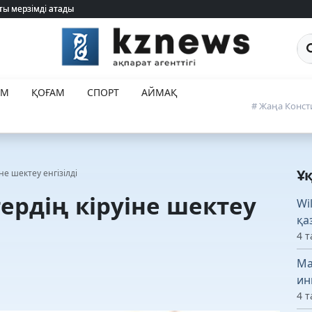
ты мерзімді атады
ты мерзімді атады
Са
ЕМ
ҚОҒАМ
СПОРТ
АЙМАҚ
# Жаңа Конст
Ұ
не шектеу енгізілді
ердің кіруіне шектеу
Wi
қа
4 т
Ма
ин
4 т