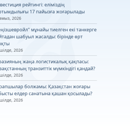
вестиция рейтингі: еліміздің
ртымдылығы 17 пайызға жоғарылады
амыз, 2026
еңізшевройл" мұнайы тиелген екі танкерге
йтадан шабуыл жасалды: бірінде өрт
қты
шілде, 2026
разияның жаңа логистикалық қақпасы:
зақстанның транзиттік мүмкіндігі қандай?
шілде, 2026
рапшылар болжамы: Қазақстан жоғары
бысты елдер санатына қашан қосылады?
шілде, 2026