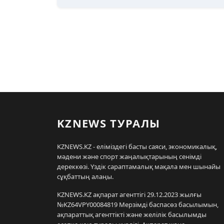
KZNEWS ТУРАЛЫ
KZNEWS.KZ - еліміздегі басты саяси, экономикалық,
мәдени және спорт жаңалықтарының сенімді
дереккөзі. Үздік сараптамалық мақала мен шынайы
сұқбаттың алаңы.
KZNEWS.KZ ақпарат агенттігі 29.12.2023 жылғы
№KZ64VPY00084819 Мерзімді баспасөз басылымын,
ақпараттық агенттікті және желілік басылымды