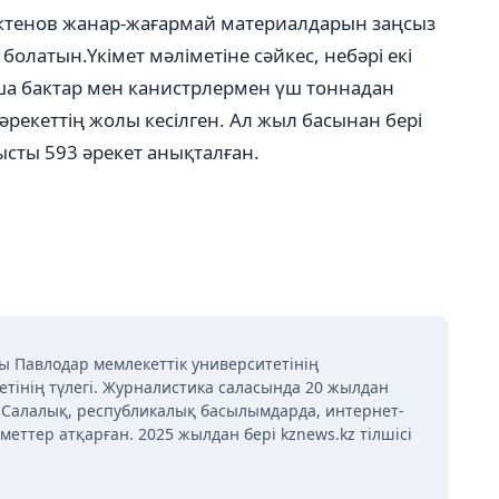
ектенов жанар-жағармай материалдарын заңсыз
болатын.Үкімет мәліметіне сәйкес, небәрі екі
ымша бактар мен канистрлермен үш тоннадан
рекеттің жолы кесілген. Ал жыл басынан бері
ысты 593 әрекет анықталған.
ы Павлодар мемлекеттік университетінің
етінің түлегі. Журналистика саласында 20 жылдан
і. Салалық, республикалық басылымдарда, интернет-
меттер атқарған. 2025 жылдан бері kznews.kz тілшісі