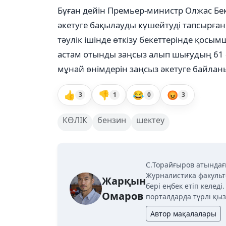
Бұған дейін Премьер-министр Олжас Б
әкетуге бақылауды күшейтуді тапсырған 
тәулік ішінде өткізу бекеттерінде қос
астам отынды заңсыз алып шығудың 61 ә
мұнай өнімдерін заңсыз әкетуге байлан
👍
👎
😂
😡
3
1
0
3
КӨЛІК
бензин
шектеу
C.Торайғыров атындағ
Журналистика факульт
Жарқын
бері еңбек етіп келед
Омаров
порталдарда түрлі қыз
Автор мақалалары