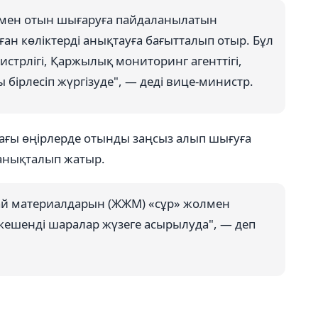
жолмен отын шығаруға пайдаланылатын
н көліктерді анықтауға бағытталып отыр. Бұл
истрлігі, Қаржылық мониторинг агенттігі,
бірлесіп жүргізуде", — деді вице-министр.
ағы өңірлерде отынды заңсыз алып шығуға
 анықталып жатыр.
май материалдарын (ЖЖМ) «сұр» жолмен
кешенді шаралар жүзеге асырылуда", — деп