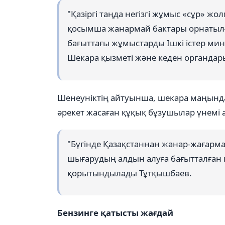
"Қазіргі таңда негізгі жұмыс «сұр» 
қосымша жанармай бактары орнатылға
бағыттағы жұмыстарды Ішкі істер мин
Шекара қызметі және кеден органдары 
Шенеуніктің айтуынша, шекара маңынд
әрекет жасаған құқық бұзушылар үнемі
"Бүгінде Қазақстаннан жанар-жағар
шығарудың алдын алуға бағытталған 
қорытындылады Тұтқышбаев.
Бензинге қатысты жағдай