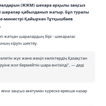
иалдарын (ЖЖМ) шекара арқылы заңсыз
і шаралар қабылданып жатыр. Бұл туралы
ице-министрі Қайырхан Тұтқышбаев
.
 жатқан шаралардың бірі - шекаралас
ының кіруін шектеу.
келетін жүк және жеңіл көліктердің Қазақстан
руіне жол бермейтін шара енгізілді", — деді
яғни заңсыз әкетумен күреске ерекше назар