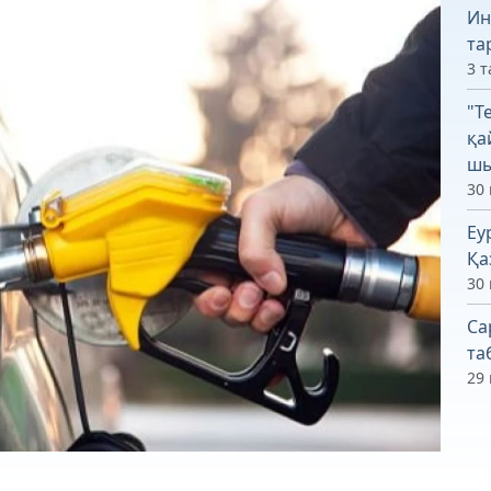
Ин
та
3 т
"Т
қа
шы
30 
Еу
Қа
30 
Са
та
29 