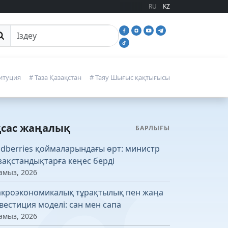
RU
KZ
йттан іздеу
итуция
# Таза Қазақстан
# Таяу Шығыс қақтығысы
қсас жаңалық
БАРЛЫҒЫ
ldberries қоймаларындағы өрт: министр
зақстандықтарға кеңес берді
амыз, 2026
кроэкономикалық тұрақтылық пен жаңа
вестиция моделі: сан мен сапа
амыз, 2026