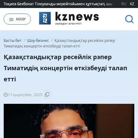
Тоқаев Бекболат Тілеуханды мерейтойымен құттықтап, шығармашылық т
Тоқаев Бекболат Тілеуханды мерейтойымен құттықтап, шығармашылық т
RU
KZ
МӘЗІР
Басты бет
/
Шоу-бизнес
/
Қазақстандықтар ресейлік рэпер
Тиматидің концертін өткізбеуді талап етті
Қазақстандықтар ресейлік рэпер
Тиматидің концертін өткізбеуді талап
етті
17 қыркүйек, 2025