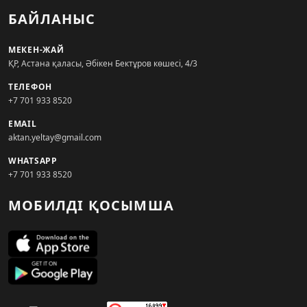
БАЙЛАНЫС
МЕКЕН-ЖАЙ
ҚР, Астана қаласы, Әбікен Бектұров көшесі, 4/3
ТЕЛЕФОН
+7 701 933 8520
EMAIL
aktan.yeltay@gmail.com
WHATSAPP
+7 701 933 8520
МОБИЛДІ ҚОСЫМША