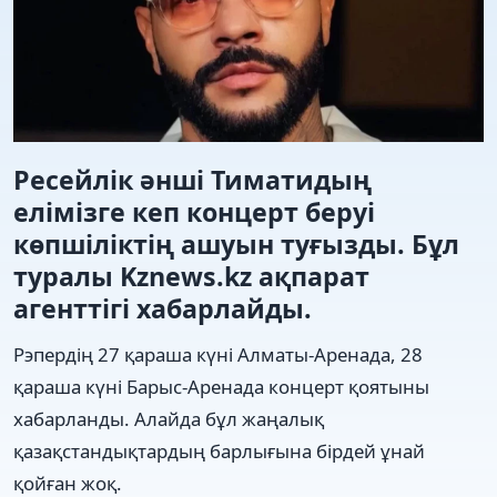
Ресейлік әнші Тиматидың
елімізге кеп концерт беруі
көпшіліктің ашуын туғызды. Бұл
туралы Kznews.kz ақпарат
агенттігі хабарлайды.
Рэпердің 27 қараша күні Алматы-Аренада, 28
қараша күні Барыс-Аренада концерт қоятыны
хабарланды. Алайда бұл жаңалық
қазақстандықтардың барлығына бірдей ұнай
қойған жоқ.