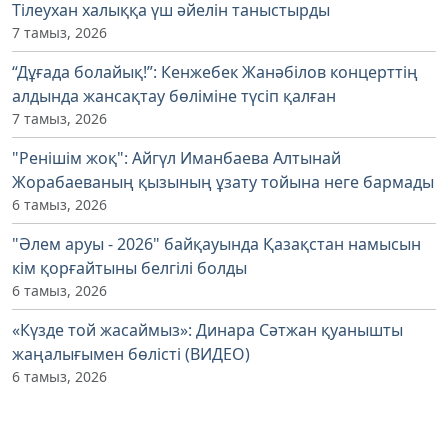
Тілеухан халыққа үш әйелін таныстырды
7 тамыз, 2026
“Дұғада болайық!”: Кенжебек Жанәбілов концерттің
алдында жансақтау бөліміне түсіп қалған
7 тамыз, 2026
"Ренішім жоқ": Айгүл Иманбаева Алтынай
Жорабаеваның қызының ұзату тойына неге бармады
6 тамыз, 2026
"Әлем аруы - 2026" байқауында Қазақстан намысын
кім қорғайтыны белгілі болды
6 тамыз, 2026
«Күзде той жасаймыз»: Динара Сәтжан қуанышты
жаңалығымен бөлісті (ВИДЕО)
6 тамыз, 2026