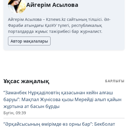
Айгерім Асылова
Айгерім Асылова – Kznews.kz сайтының тілшісі. Әл-
Фараби атындағы ҚазҰУ түлегі, республикалық
порталдарда жұмыс тәжірибесі бар журналист.
Автор мақалалары
Ұқсас жаңалық
БАРЛЫҒЫ
“Заманбек Нұрқаділовтің қазасынан кейін алғаш
баруы”: Мақпал Жүнісова қызы Мерейді алып қайын
жұртына ат басын бұрды
Бүгін, 09:39
“Әрқайсысының өмірімде өз орны бар”: Бекболат