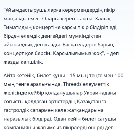
“Ұйымдастырушыларға көрермендердің пікір
маңызды емес. Оларға керегі – ақша. Халық
Тиматидың концертіне қарсы пікір білдіріп еді,
бірден әлемдік деңгейдегі мүмкіндіктен
айырылдық деп жазды. Басқа елдерге барып,
концерт қоя берсін. Қарсылығымыз жоқ”, – деп
жазды көпшілік.
Айта кетейік, билет құны – 15 мың теңге мен 100
мың теңге аралығында. Threads әлеуметтік
желісінде кейбір қолданушылар Украинадағы
соғысты қолдаған әртістердің Қазақстанға
гастролдік сапармен келе жатқандарына
наразылық білдірді. Одан кейін билет сатушы
компанияны жағымсыз пікірлерді өшірді деп