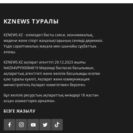
KZNEWS ТУРАЛЫ
KZNEWS.KZ - еліміздегі басты саяси, экономикалық,
мәдени және спорт жаңалықтарының сенімді дереккөзі.
Үздік сараптамалық мақала мен шынайы сұқбаттың
алаңы.
KZNEWS.KZ ақпарат агенттігі 29.12.2023 жылғы
№KZ64VPY00084819 Мерзімді баспасөз басылымын,
ақпараттық агенттікті және желілік басылымды есепке
қою туралы куәлігі, Ақпарат және коммуникация
министрлігінің Ақпарат комитетімен берілген.
Бұл желілік ресурстың ақпараттық өнімдері 18 жастан
асқан азаматтарға арналған.
БІЗГЕ ЖАЗЫЛУ