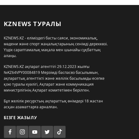
KZNEWS ТУРАЛЫ
KZNEWS.KZ - еліміздегі басты саяси, экономикалық,
мәдени және спорт жаңалықтарының сенімді дереккөзі.
Үздік сараптамалық мақала мен шынайы сұқбаттың
алаңы.
KZNEWS.KZ ақпарат агенттігі 29.12.2023 жылғы
№KZ64VPY00084819 Мерзімді баспасөз басылымын,
ақпараттық агенттікті және желілік басылымды есепке
қою туралы куәлігі, Ақпарат және коммуникация
министрлігінің Ақпарат комитетімен берілген.
Бұл желілік ресурстың ақпараттық өнімдері 18 жастан
асқан азаматтарға арналған.
БІЗГЕ ЖАЗЫЛУ