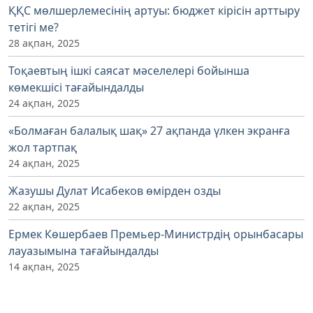
ҚҚС мөлшерлемесінің артуы: бюджет кірісін арттыру
тетігі ме?
28 ақпан, 2025
Тоқаевтың ішкі саясат мәселелері бойынша
көмекшісі тағайындалды
24 ақпан, 2025
«Болмаған балалық шақ» 27 ақпанда үлкен экранға
жол тартпақ
24 ақпан, 2025
Жазушы Дулат Исабеков өмірден озды
22 ақпан, 2025
Ермек Көшербаев Премьер-Министрдің орынбасары
лауазымына тағайындалды
14 ақпан, 2025