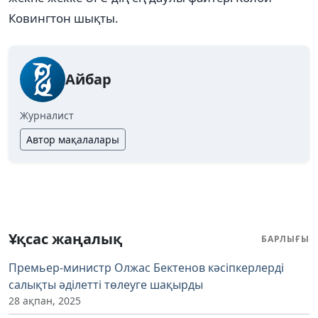
Ковингтон шықты.
Айбар
Журналист
Автор мақалалары
Ұқсас жаңалық
БАРЛЫҒЫ
Премьер-министр Олжас Бектенов кәсіпкерлерді
салықты әділетті төлеуге шақырды
28 ақпан, 2025