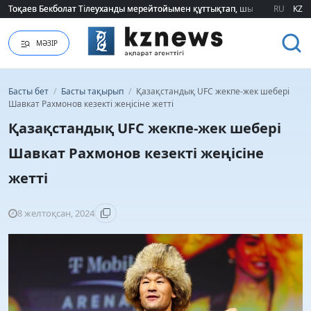
Тоқаев Бекболат Тілеуханды мерейтойымен құттықтап, шығармашылық т
Тоқаев Бекболат Тілеуханды мерейтойымен құттықтап, шығармашылық т
RU
KZ
МӘЗІР
Басты бет
/
Басты тақырып
/
Қазақстандық UFC жекпе-жек шебері
Шавкат Рахмонов кезекті жеңісіне жетті
Қазақстандық UFC жекпе-жек шебері
Шавкат Рахмонов кезекті жеңісіне
жетті
8 желтоқсан, 2024