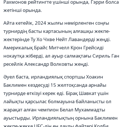
Рахмонов рейтингте үшінші орында, Гэрри болса
жетінші орында.
Айта кетейік, 2024 жылғы нөмірленген соңғы
турнирдің басты картасының алғашқы жекпе-
жектерінде Ту Хо Чхве Нейт Лавандерді жеңді.
Америкалық Брайс Митчелл Крон Грейсиді
нокаутқа жіберді, ал ауыр салмақтағы Сириль Ган
ресейлік Александр Волковты жеңді.
Әуел баста, ирландиялық спортшы Хоакин
Баклимен кездесуді 15 желтоқсанда арнайы
турнирде өткізуі керек еді. Бірақ Шавкат үшін
лайықты қарсылас болмауына байланысты ол
жарақат алған чемпион Белал Мухаммадты
ауыстырды. Ирландиялықтың орнына Баклимен
жекпе-жекке UFC-дің ең даулы файтері Колби