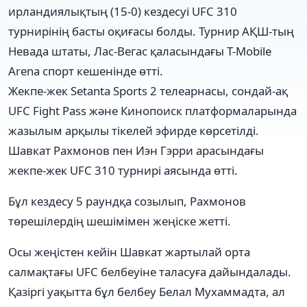
ирландиялықтың (15-0) кездесуі UFC 310
турнирінің басты оқиғасы болды. Турнир АҚШ-тың
Невада штаты, Лас-Вегас қаласындағы T-Mobile
Arena спорт кешенінде өтті.
Жекпе-жек Setanta Sports 2 телеарнасы, сондай-ақ
UFC Fight Pass және Кинопоиск платформаларында
жазылым арқылы тікелей эфирде көрсетілді.
Шавкат Рахмонов пен Иэн Гэрри арасындағы
жекпе-жек UFC 310 турнирі аясында өтті.
Бұл кездесу 5 раундқа созылып, Рахмонов
төрешілердің шешімімен жеңіске жетті.
Осы жеңістен кейін Шавкат жартылай орта
салмақтағы UFC белбеуіне таласуға дайындалады.
Қазіргі уақытта бұл белбеу Белал Мухаммадта, ал