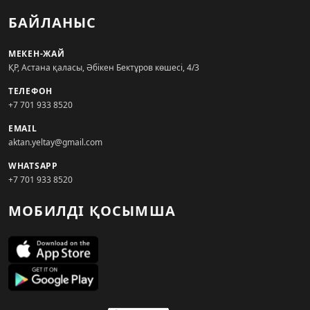
БАЙЛАНЫС
МЕКЕН-ЖАЙ
ҚР, Астана қаласы, Әбікен Бектұров көшесі, 4/3
ТЕЛЕФОН
+7 701 933 8520
EMAIL
aktan.yeltay@gmail.com
WHATSAPP
+7 701 933 8520
МОБИЛДІ ҚОСЫМША