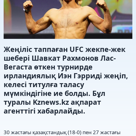
Жеңіліс таппаған UFC жекпе-жек
шебері Шавкат Рахмонов Лас-
Вегаста өткен турнирде
ирландиялық Иэн Гэрриді жеңіп,
келесі титулға таласу
мүмкіндігіне ие болды. Бұл
туралы Kznews.kz ақпарат
агенттігі хабарлайды.
30 жастағы қазақстандық (18-0) пен 27 жастағы