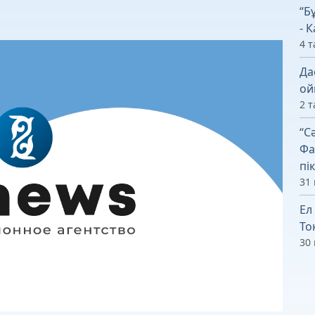
“Б
- 
4 т
Да
ой
2 т
“С
Фа
пік
31 
Ел
То
30 