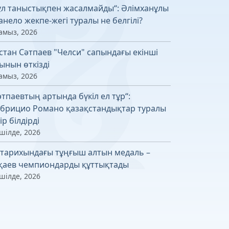
ұл таныстықпен жасалмайды“: Әлімханұлы
Канело жекпе-жегі туралы не белгілі?
амыз, 2026
стан Сәтпаев "Челси" сапындағы екінші
ынын өткізді
амыз, 2026
әтпаевтың артында бүкіл ел тұр“:
брицио Романо қазақстандықтар туралы
ір білдірді
шілде, 2026
 тарихындағы тұңғыш алтын медаль –
қаев чемпиондарды құттықтады
шілде, 2026