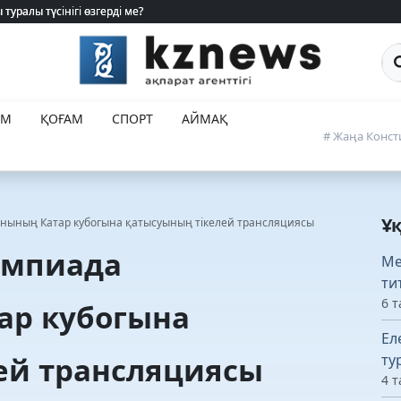
Са
ЕМ
ҚОҒАМ
СПОРТ
АЙМАҚ
# Жаңа Конст
Ұ
нының Катар кубогына қатысуының тікелей трансляциясы
импиада
Ме
ти
6 т
ар кубогына
Ел
ей трансляциясы
ту
4 т