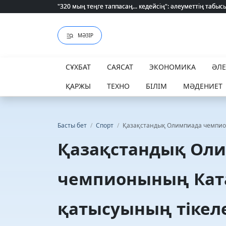
Қайрат Боранбаев лауазымды қызметке тағайындалды
МӘЗІР
СҰХБАТ
САЯСАТ
ЭКОНОМИКА
ӘЛ
ҚАРЖЫ
ТЕХНО
БІЛІМ
МӘДЕНИЕТ
Басты бет
/
Спорт
/
Қазақстандық Олимпиада чемпио
Қазақстандық Ол
чемпионының Кат
қатысуының тікел