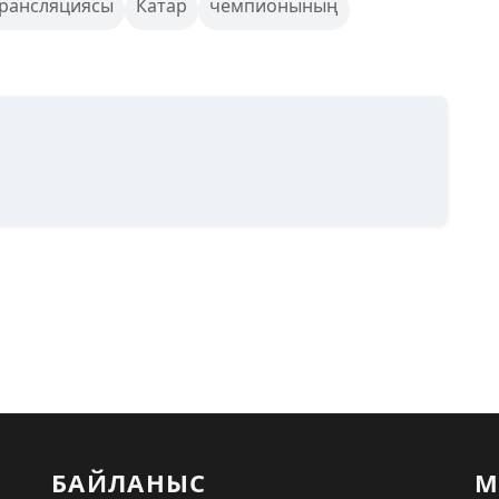
рансляциясы
Катар
чемпионының
БАЙЛАНЫС
М