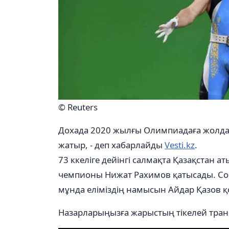
© Reuters
Дохада 2020 жылғы Олимпиадаға жолдама
жатыр, - деп хабарлайды
Vesti.kz
.
73 ккеліге дейінгі салмақта Қазақстан
чемпионы Нижат Рахимов қатысады. Соны
мұнда еліміздің намысын Айдар Қазов 
Назарларыңызға жарыстың тікелей тра