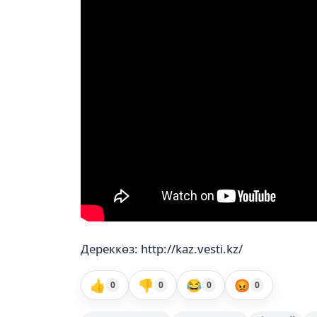
Дереккөз: http://kaz.vesti.kz/
👍
👎
😂
😡
0
0
0
0