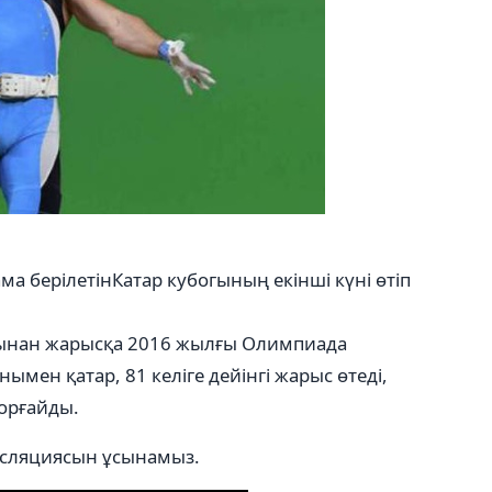
 берілетінКатар кубогының екінші күні өтіп
 атынан жарысқа 2016 жылғы Олимпиада
мен қатар, 81 келіге дейінгі жарыс өтеді,
қорғайды.
нсляциясын ұсынамыз.