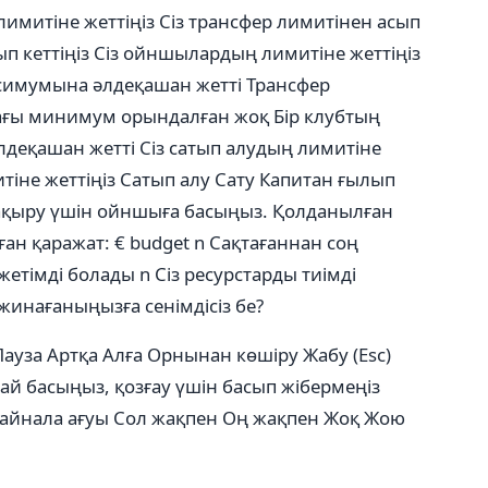
лимитіне жеттіңіз
Сіз трансфер лимитінен асып
п кеттіңіз
Сіз ойншылардың лимитіне жеттіңіз
симумына әлдеқашан жетті
Трансфер
дағы минимум орындалған жоқ
Бір клубтың
деқашан жетті
Сіз сатып алудың лимитіне
тіне жеттіңіз
Сатып алу
Сату
Капитан ғылып
ақыру үшін ойншыға басыңыз.
Қолданылған
ған қаражат: € budget n
Сақтағаннан соң
етімді болады n Сіз ресурстарды тиімді
инағаныңызға сенімдісіз бе?
Пауза
Артқа
Алға
Орнынан көшіру
Жабу (Esc)
жай басыңыз, қозғау үшін басып жібермеңіз
 айнала ағуы
Сол жақпен
Оң жақпен
Жоқ
Жою