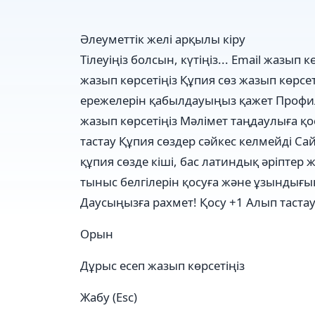
Әлеуметтік желі арқылы кіру
Тілеуіңіз болсын, күтіңіз...
Email жазып кө
жазып көрсетіңіз
Құпия сөз жазып көрсет
ережелерін қабылдауыңыз қажет
Профил
жазып көрсетіңіз
Мәлімет таңдаулыға қ
тастау
Құпия сөздер сәйкес келмейді
Сай
құпия сөзде кіші, бас латиндық әріптер 
тыныс белгілерін қосуға және ұзындығын
Даусыңызға рахмет!
Қосу +1
Алып тастау
Орын
Дұрыс есеп жазып көрсетіңіз
Жабу (Esc)