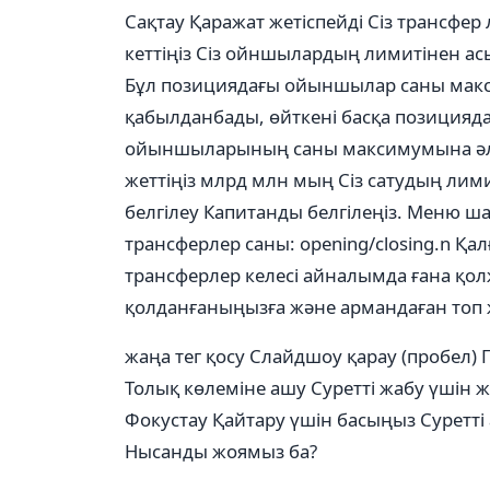
Сақтау
Қаражат жетіспейді
Сіз трансфер 
кеттіңіз
Сіз ойншылардың лимитінен асы
Бұл позициядағы ойыншылар саны мак
қабылданбады, өйткені басқа позиция
ойыншыларының саны максимумына әл
жеттіңіз
млрд
млн
мың
Сіз сатудың лими
белгілеу
Капитанды белгілеңіз. Меню ш
трансферлер саны: opening/closing.n Қал
трансферлер келесі айналымда ғана қолж
қолданғаныңызға және армандаған топ ж
жаңа тег қосу
Слайдшоу қарау (пробел)
Толық көлеміне ашу
Суретті жабу үшін 
Фокустау
Қайтару үшін басыңыз
Суретті
Нысанды жоямыз ба?