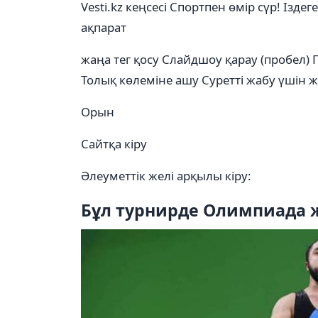
Vesti.kz кеңсесі
Спортпен өмір сүр!
Іздеге
ақпарат
жаңа тег қосу
Слайдшоу қарау (пробел)
Толық көлеміне ашу
Суретті жабу үшін 
Орын
Сайтқа кіру
Әлеуметтік желі арқылы кіру:
Бұл турнирде Олимпиада 