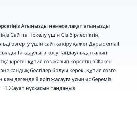
рсетіңіз
Атыңызды немесе лақап атыңызды
іңіз
Сайтта тіркелу үшін Сіз бірлестіктің
ьді өзгерту үшін сайтқа кіру қажет
Дұрыс email
осылды
Таңдаулыға қосу
Таңдаулыдан алып
тқа кіретін құпия сөз жазып көрсетіңіз
Жақсы
және сандық белгілер болуы керек. Құпия сөзге
 кем дегенде 8 әріп жасауға ұсыныс береміз.
 +1
Жауап нұсқасын таңдаңыз