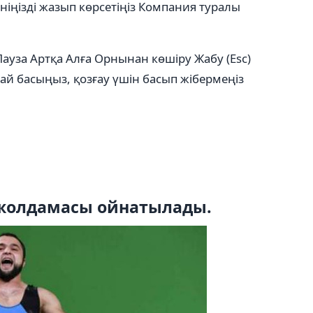
ніңізді жазып көрсетіңіз
Компания туралы
Пауза
Артқа
Алға
Орнынан көшіру
Жабу (Esc)
жай басыңыз, қозғау үшін басып жібермеңіз
жолдамасы ойнатылады.