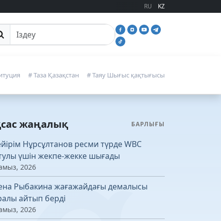
RU
KZ
йттан іздеу
итуция
# Таза Қазақстан
# Таяу Шығыс қақтығысы
қсас жаңалық
БАРЛЫҒЫ
йірім Нұрсұлтанов ресми түрде WBC
тулы үшін жекпе-жекке шығады
амыз, 2026
ена Рыбакина жағажайдағы демалысы
ралы айтып берді
амыз, 2026