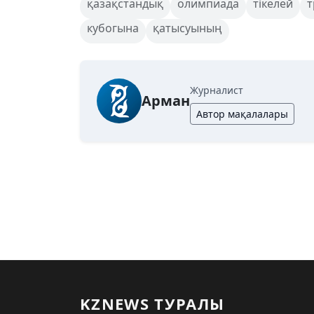
қазақстандық
олимпиада
тікелей
т
кубогына
қатысуының
Журналист
Арман
Автор мақалалары
KZNEWS ТУРАЛЫ