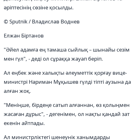
әріптесінің сөзіне қосылды.
© Sputnik / Владислав Воднев
Елжан Біртанов
"Әйел адамға ең тамаша сыйлық – шынайы сезім
мен гүл", - деді ол сұраққа жауап беріп.
Ал еңбек және халықты әлеуметтік қорғау вице-
министрі Нариман Мұқышев гүлді тіпті аузына да
алған жоқ.
"Меніңше, бірдеңе сатып алғаннан, өз қолыңмен
жасаған дұрыс", - дегенімен, ол нақты қандай зат
екенін айтпады.
Ал министрліктегі шенеунік ханымдарды