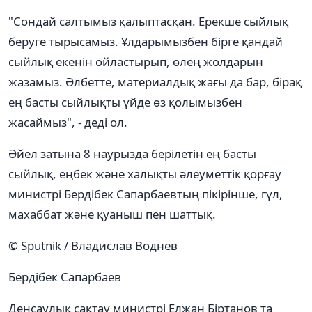
"Сондай салтымыз қалыптасқан. Ерекше сыйлық
беруге тырысамыз. Ұлдарымызбен бірге қандай
сыйлық екенін ойластырып, өлең жолдарын
жазамыз. Әлбетте, материалдық жағы да бар, бірақ
ең басты сыйлықты үйде өз қолымызбен
жасаймыз", - деді ол.
Әйел затына 8 наурызда берілетін ең басты
сыйлық, еңбек және халықты әлеуметтік қорғау
министрі Бердібек Сапарбаевтың пікірінше, гүл,
махаббат және қуаныш пен шаттық.
© Sputnik / Владислав Воднев
Бердібек Сапарбаев
Денсаулық сақтау министрі Елжан Біртанов та