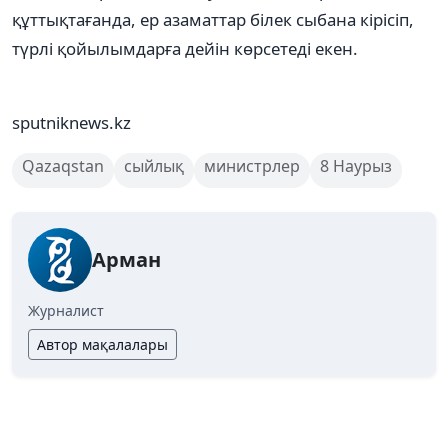
құттықтағанда, ер азаматтар білек сыбана кірісіп,
түрлі қойылымдарға дейін көрсетеді екен.
sputniknews.kz
Qazaqstan
сыйлық
министрлер
8 Наурыз
Арман
Журналист
Автор мақалалары