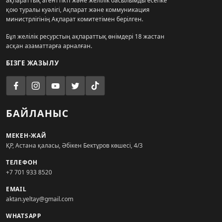
ақпараттық агенттікті және желілік басылымды есепке
қою туралы куәлігі, Ақпарат және коммуникация
министрлігінің Ақпарат комитетімен берілген.
Бұл желілік ресурстың ақпараттық өнімдері 18 жастан
асқан азаматтарға арналған.
БІЗГЕ ЖАЗЫЛУ
БАЙЛАНЫС
МЕКЕН-ЖАЙ
ҚР, Астана қаласы, Әбікен Бектұров көшесі, 4/3
ТЕЛЕФОН
+7 701 933 8520
EMAIL
aktan.yeltay@gmail.com
WHATSAPP