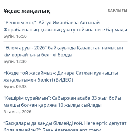
Ұқсас жаңалық
БАРЛЫҒЫ
"Ренішім жоқ": Айгүл Иманбаева Алтынай
Жорабаеваның қызының ұзату тойына неге бармады
Бүгін, 16:50
"Әлем аруы - 2026" байқауында Қазақстан намысын
кім қорғайтыны белгілі болды
Бүгін, 12:30
«Күзде той жасаймыз»: Динара Сәтжан қуанышты
жаңалығымен бөлісті (ВИДЕО)
Бүгін, 09:38
“Кешірім сұраймын”: Сабыржан асаба 33 жыл бойы
малшы болған қарияға 10 жылқы сыйлады
5 тамыз, 2026
“Басқалары да заңды білмейді ғой. Неге әртіс депутат
бола алмайды?”: Баян Алагөзова әртістерді