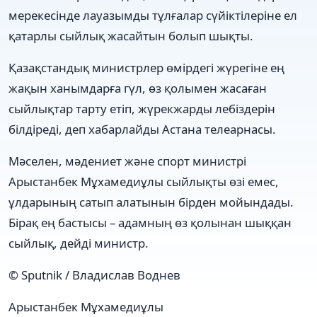
мерекесінде лауазымды тұлғалар сүйіктілеріне ел
қатарлы сыйлық жасайтын болып шықты.
Қазақстандық министрлер өмірдегі жүрегіне ең
жақын ханымдарға гүл, өз қолымен жасаған
сыйлықтар тарту етіп, жүрекжарды лебіздерін
білдіреді, деп хабарлайды Астана телеарнасы.
Мәселен, мәдениет және спорт министрі
Арыстанбек Мұхамедиұлы сыйлықты өзі емес,
ұлдарының сатып алатынын бірден мойындады.
Бірақ ең бастысы – адамның өз қолынан шыққан
сыйлық, дейді министр.
© Sputnik / Владислав Воднев
Арыстанбек Мұхамедиұлы