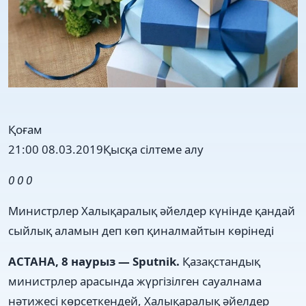
Қоғам
21:00 08.03.2019
Қысқа сілтеме алу
0
0
0
Министрлер Халықаралық әйелдер күнінде қандай
сыйлық аламын деп көп қиналмайтын көрінеді
АСТАНА, 8 наурыз — Sputnik.
Қазақстандық
министрлер арасында жүргізілген сауалнама
нәтижесі көрсеткендей, Халықаралық әйелдер