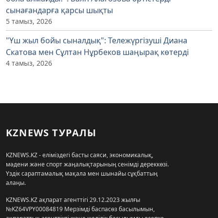
сынағандарға қарсы шықты
5 тамыз, 2026
"Үш жыл бойы сыналдық": Тележүргізуші Диана
Скатова мен Сұлтан Нұрбеков шаңырақ көтерді
4 тамыз, 2026
KZNEWS ТУРАЛЫ
KZNEWS.KZ - еліміздегі басты саяси, экономикалық,
мәдени және спорт жаңалықтарының сенімді дереккөзі.
Үздік сараптамалық мақала мен шынайы сұқбаттың
алаңы.
KZNEWS.KZ ақпарат агенттігі 29.12.2023 жылғы
№KZ64VPY00084819 Мерзімді баспасөз басылымын,