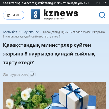
ҮААЖ тарифі екі есеге қымбаттайды: Үкімет қандай уәж айтады?
ҮААЖ тарифі екі есеге қымбаттайды: Үкімет қандай уәж айтады?
RU
KZ
МӘЗІР
Басты бет
/
Шоу-бизнес
/
Қазақстандық министрлер сүйген жарына
8 наурызда қандай сыйлық тарту етеді?
Қазақстандық министрлер сүйген
жарына 8 наурызда қандай сыйлық
тарту етеді?
8 наурыз, 2019