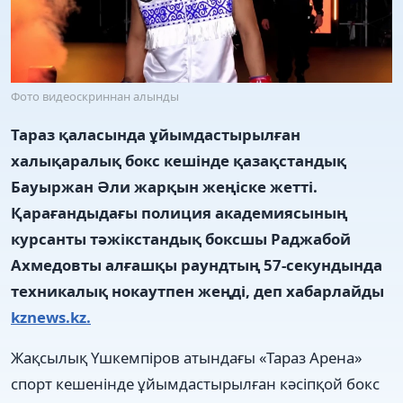
Фото видеоскриннан алынды
Тараз қаласында ұйымдастырылған
халықаралық бокс кешінде қазақстандық
Бауыржан Әли жарқын жеңіске жетті.
Қарағандыдағы полиция академиясының
курсанты тәжікстандық боксшы Раджабой
Ахмедовты алғашқы раундтың 57-секундында
техникалық нокаутпен жеңді, деп хабарлайды
kznews.kz.
Жақсылық Үшкемпіров атындағы «Тараз Арена»
спорт кешенінде ұйымдастырылған кәсіпқой бокс