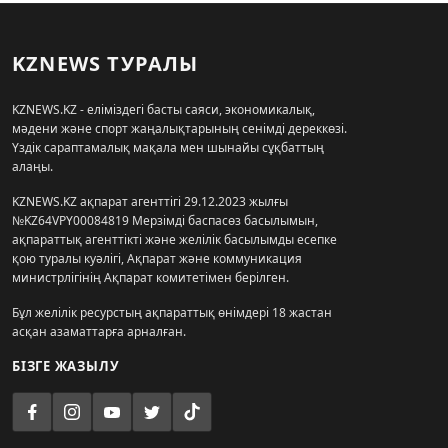
KZNEWS ТУРАЛЫ
KZNEWS.KZ - еліміздегі басты саяси, экономикалық,
мәдени және спорт жаңалықтарының сенімді дереккөзі.
Үздік сараптамалық мақала мен шынайы сұқбаттың
алаңы.
KZNEWS.KZ ақпарат агенттігі 29.12.2023 жылғы
№KZ64VPY00084819 Мерзімді баспасөз басылымын,
ақпараттық агенттікті және желілік басылымды есепке
қою туралы куәлігі, Ақпарат және коммуникация
министрлігінің Ақпарат комитетімен берілген.
Бұл желілік ресурстың ақпараттық өнімдері 18 жастан
асқан азаматтарға арналған.
БІЗГЕ ЖАЗЫЛУ