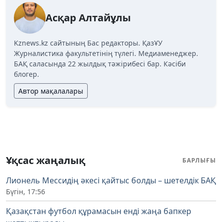
Асқар Алтайұлы
Kznews.kz сайтының Бас редакторы. ҚазҰУ
Журналистика факультетінің түлегі. Медиаменеджер.
БАҚ саласында 22 жылдық тәжірибесі бар. Кәсіби
блогер.
Автор мақалалары
Ұқсас жаңалық
БАРЛЫҒЫ
Лионель Мессидің әкесі қайтыс болды – шетелдік БАҚ
Бүгін, 17:56
Қазақстан футбол құрамасын енді жаңа бапкер