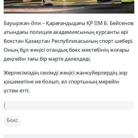
Бауыржан Әли – Қарағандыдағы ҚР ІІМ Б. Бейсенов
атындағы полиция академиясының курсанты әрі
бокстан Қазақстан Республикасының спорт шебері.
Оның бұл жеңісі отандық бокс мектебінің жоғары
деңгейін тағы бір мәрте дәлелдеді.
Жерлесіміздің сенімді жеңісі жанкүйерлердің зор
қошеметіне ие болып, ел спортының мерейін
үстем етті.
Бокс