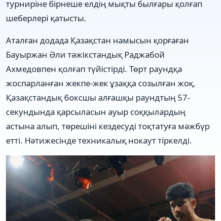
турниріне бірнеше елдің мықты былғары қолғап
шеберлері қатысты.
Аталған додада Қазақстан намысын қорғаған
Бауыржан Әли тәжікстандық Раджабой
Ахмедовпен қолғап түйістірді. Төрт раундқа
жоспарланған жекпе-жек ұзаққа созылған жоқ.
Қазақстандық боксшы алғашқы раундтың 57-
секундында қарсыласын ауыр соққылардың
астына алып, төрешіні кездесуді тоқтатуға мәжбүр
етті. Нәтижесінде техникалық нокаут тіркелді.