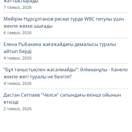
жаттықтырады
7 тамыз, 2026
Мейірім Нұрсұлтанов ресми түрде WBC титулы үшін
жекпе-жекке шығады
6 тамыз, 2026
Елена Рыбакина жағажайдағы демалысы туралы
айтып берді
4 тамыз, 2026
“Бұл таныстықпен жасалмайды“: Әлімханұлы - Канело
жекпе-жегі туралы не белгілі?
4 тамыз, 2026
Дастан Сәтпаев "Челси" сапындағы екінші ойынын
өткізді
2 тамыз, 2026