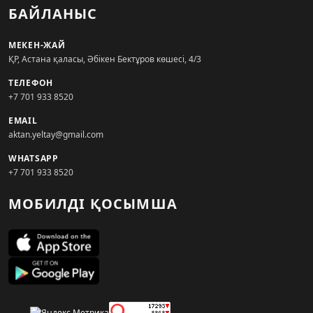
БАЙЛАНЫС
МЕКЕН-ЖАЙ
ҚР, Астана қаласы, Әбікен Бектұров көшесі, 4/3
ТЕЛЕФОН
+7 701 933 8520
EMAIL
aktan.yeltay@gmail.com
WHATSAPP
+7 701 933 8520
МОБИЛДІ ҚОСЫМША