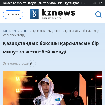
Тоқаев Бекболат Тілеуханды мерейтойымен құттықтап, шығармашылық т
Тоқаев Бекболат Тілеуханды мерейтойымен құттықтап, шығармашылық т
RU
KZ
МӘЗІР
Басты бет
/
Спорт
/
Қазақстандық боксшы қарсыласын бір минутқа
жеткізбей жеңді
Қазақстандық боксшы қарсыласын бір
минутқа жеткізбей жеңді
16 мамыр, 2026