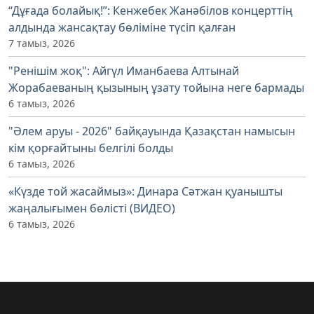
“Дұғада болайық!”: Кенжебек Жанәбілов концерттің
алдында жансақтау бөліміне түсіп қалған
7 тамыз, 2026
"Ренішім жоқ": Айгүл Иманбаева Алтынай
Жорабаеваның қызының ұзату тойына неге бармады
6 тамыз, 2026
"Әлем аруы - 2026" байқауында Қазақстан намысын
кім қорғайтыны белгілі болды
6 тамыз, 2026
«Күзде той жасаймыз»: Динара Сәтжан қуанышты
жаңалығымен бөлісті (ВИДЕО)
6 тамыз, 2026