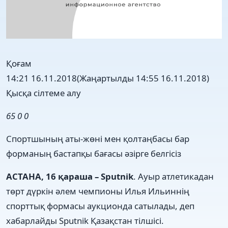
Қоғам
14:21 16.11.2018
(Жаңартылды 14:55 16.11.2018)
Қысқа сілтеме алу
65
0
0
Спортшының аты-жөні мен қолтаңбасы бар
форманың бастапқы бағасы әзірге белгісіз
АСТАНА, 16 қараша – Sputnik
. Ауыр атлетикадан
төрт дүркін әлем чемпионы Илья Ильиннің
спорттық формасы аукционда сатылады, деп
хабарлайды Sputnik Қазақстан тілшісі.