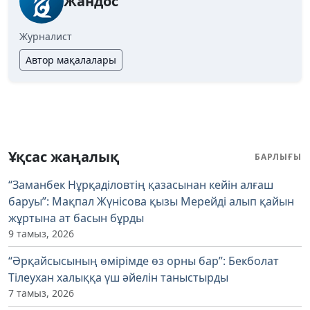
Жандос
Журналист
Автор мақалалары
Ұқсас жаңалық
БАРЛЫҒЫ
“Заманбек Нұрқаділовтің қазасынан кейін алғаш
баруы”: Мақпал Жүнісова қызы Мерейді алып қайын
жұртына ат басын бұрды
9 тамыз, 2026
“Әрқайсысының өмірімде өз орны бар”: Бекболат
Тілеухан халыққа үш әйелін таныстырды
7 тамыз, 2026