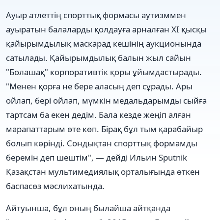
Ауыр атлеттің спорттық формасы аутизммен
ауыратын балаларды қолдауға арналған XI қысқы
қайырымдылық маскарад кешінің аукционында
сатылады. Қайырымдылық балын жыл сайын
"Болашақ" корпоративтік қоры ұйымдастырады.
"Менен қорға не бере аласың деп сұрады. Ары
ойлап, бері ойлап, мүмкін медальдарымды сыйға
тартсам ба екен дедім. Бала кезде жеңіп алған
марапаттарым өте көп. Бірақ бұл тым қарабайыр
болып көрінді. Сондықтан спорттық формамды
беремін деп шештім", — дейді Ильин Sputnik
Қазақстан мультимедиялық орталығында өткен
баспасөз мәслихатында.
Айтуынша, бұл оның былайша айтқанда