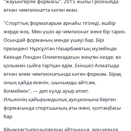
"жауынгерлік формасы". 2015 жылы Грозныйда
өткен чемпионатта киген екен.
"Спорттық формаларым арнайы тігіледі, ешбір
жерде жоқ. Мен үшін әр чемпионат жеке бір тарих.
Осындай форманың менде үшеуі бар. Бірі
президент Нұрсұлтан Назарбаевтың музейінде.
Кезінде Лондон Олимпиадасын жеңген кезде, өз
қолымен сыйға тартқан едім. Екіншісі Алматыда
өткен әлем чемпионатында киген формам. Бірақ
оның қайда екенін, шынымды айтсам,
білмеймін", — деп күлді ауыр атлет.
Ильиннің қайырымдылық аукционына берген
формасында спортшының аты-жөні, қолтаңбасы
бар.
Ұйымдастырушылардың айтуынша, аукционда