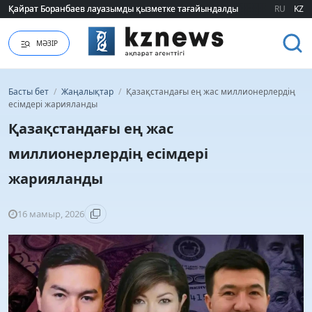
Қайрат Боранбаев лауазымды қызметке тағайындалды
Қайрат Боранбаев лауазымды қызметке тағайындалды
RU
KZ
МӘЗІР
Басты бет
/
Жаңалықтар
/
Қазақстандағы ең жас миллионерлердің
есімдері жарияланды
Қазақстандағы ең жас
миллионерлердің есімдері
жарияланды
16 мамыр, 2026