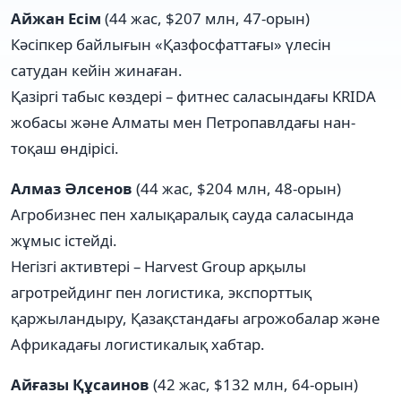
Айжан Есім
(44 жас, $207 млн, 47-орын)
Кәсіпкер байлығын «Қазфосфаттағы» үлесін
сатудан кейін жинаған.
Қазіргі табыс көздері – фитнес саласындағы KRIDA
жобасы және Алматы мен Петропавлдағы нан-
тоқаш өндірісі.
Алмаз Әлсенов
(44 жас, $204 млн, 48-орын)
Агробизнес пен халықаралық сауда саласында
жұмыс істейді.
Негізгі активтері – Harvest Group арқылы
агротрейдинг пен логистика, экспорттық
қаржыландыру, Қазақстандағы агрожобалар және
Африкадағы логистикалық хабтар.
Айғазы Құсаинов
(42 жас, $132 млн, 64-орын)