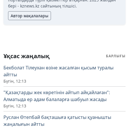
бері - kznews.kz сайтының тілшісі.
Автор мақалалары
Ұқсас жаңалық
БАРЛЫҒЫ
Бекболат Тілеухан өзіне жасалған қысым туралы
айтты
Бүгін, 12:13
"Қазақтарды жек көретінін айтып айқайлаған":
Алматыда ер адам балаларға шабуыл жасады
Бүгін, 12:13
Руслан Өтепбай бақташыға қатысты қуанышты
жаңалығын айтты