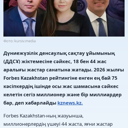
Фото: kursiv.media
Дүниежүзілік денсаулық сақтау ұйымының
(ДДСҰ) жіктемесіне сәйкес, 18 бен 44 жас
аралығы жастар санатына жатады. 2026 жылғы
Forbes Kazakhstan рейтингіне енген ең бай 75
кәсіпкердің ішінде осы жас шамасына сәйкес
келетін сегіз миллионер және бір миллиардер
бар, деп хабарлайды
kznews.kz.
Forbes Kazakhstan-ның жазуынша,
миллионерлердің үшеуі 44 жаста, яғни жастар