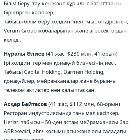
Білім беру, тау-кен және құрылыс бағыттарын
біріктірген кәсіпкер.
Табысы білім беру холдингінен, мыс өндірісінен,
Verum Group жобаларынан және агросектордан
келеді.
Нұралы Әлиев
(41 жас, $280 млн, 41-орын)
Ірі холдингтер мен қонақүй бизнесінің иесі.
Табысы Capital Holding, Darmen Holding,
қонақүйлер, мейрамханалар және бұрынғы
телеком активтерінен қалыптасқан.
Асқар Байтасов
(41 жас, $112 млн, 68-орын)
Ресторан индустриясында танымал кәсіпкер.
Негізгі табысы – 50-ден астам мейрамханасы бар
ABR желісі, abr+ қосымшасы және осы саладағы