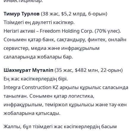
инвестициялар.
Тимур Турлов
(38 жас, $5,2 млрд, 6-орын)
Тізімдегі ең дәулетті кәсіпкер.
Негізгі активі – Freedom Holding Corp. (70% үлес).
Сонымен қатар банк, сақтандыру, финтех, онлайн
сервистер, медиа және инфрақұрылым
салаларында жобалары бар.
Шахмұрат Мүтәліп
(35 жас, $482 млн, 22-орын)
Ең жас кәсіпкерлердің бірі.
Integra Construction KZ арқылы құрылыс саласында
танылған. Сонымен қатар логистика,
инфрақұрылым, теміржол құрылысы және тау-кен
жобаларына қатысады.
Жалпы, бұл тізімдегі жас кәсіпкерлердің басым