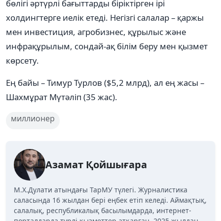
бөлігі әртүрлі бағыттарды біріктірген ірі
холдингтерге иелік етеді. Негізгі салалар – қаржы
мен инвестиция, агробизнес, құрылыс және
инфрақұрылым, сондай-ақ білім беру мен қызмет
көрсету.
Ең байы – Тимур Турлов ($5,2 млрд), ал ең жасы –
Шахмұрат Мүтәліп (35 жас).
миллионер
Азамат Қойшығара
М.Х.Дулати атындағы ТарМУ түлегі. Журналистика
саласында 16 жылдан бері еңбек етіп келеді. Аймақтық,
салалық, республикалық басылымдарда, интернет-
порталдарда түрлі қызметтер атқарған. 2025 жылдан