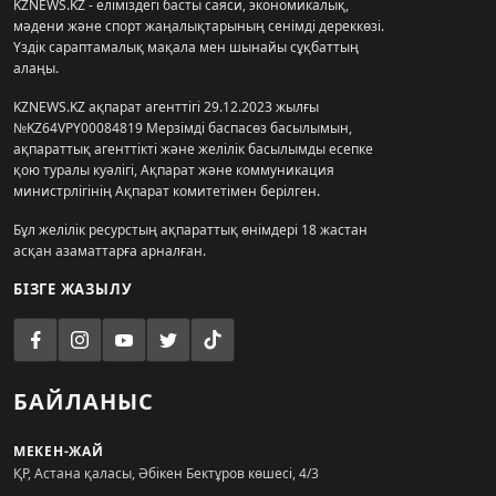
KZNEWS.KZ - еліміздегі басты саяси, экономикалық,
мәдени және спорт жаңалықтарының сенімді дереккөзі.
Үздік сараптамалық мақала мен шынайы сұқбаттың
алаңы.
KZNEWS.KZ ақпарат агенттігі 29.12.2023 жылғы
№KZ64VPY00084819 Мерзімді баспасөз басылымын,
ақпараттық агенттікті және желілік басылымды есепке
қою туралы куәлігі, Ақпарат және коммуникация
министрлігінің Ақпарат комитетімен берілген.
Бұл желілік ресурстың ақпараттық өнімдері 18 жастан
асқан азаматтарға арналған.
БІЗГЕ ЖАЗЫЛУ
БАЙЛАНЫС
МЕКЕН-ЖАЙ
ҚР, Астана қаласы, Әбікен Бектұров көшесі, 4/3