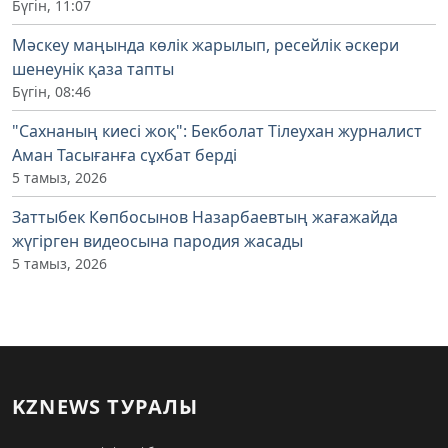
Бүгін, 11:07
Мәскеу маңында көлік жарылып, ресейлік әскери
шенеунік қаза тапты
Бүгін, 08:46
"Сахнаның киесі жоқ": Бекболат Тілеухан журналист
Аман Тасығанға сұхбат берді
5 тамыз, 2026
Заттыбек Көпбосынов Назарбаевтың жағажайда
жүгірген видеосына пародия жасады
5 тамыз, 2026
KZNEWS ТУРАЛЫ