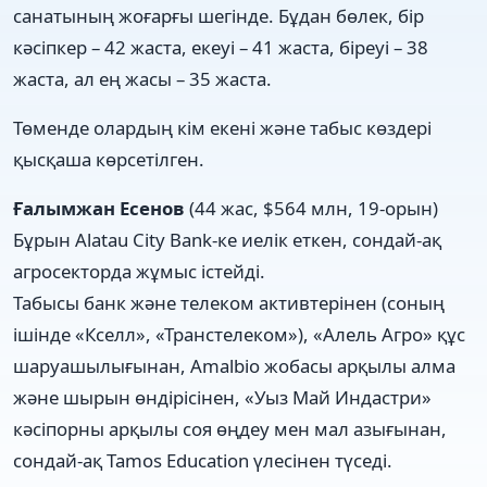
санатының жоғарғы шегінде. Бұдан бөлек, бір
кәсіпкер – 42 жаста, екеуі – 41 жаста, біреуі – 38
жаста, ал ең жасы – 35 жаста.
Төменде олардың кім екені және табыс көздері
қысқаша көрсетілген.
Ғалымжан Есенов
(44 жас, $564 млн, 19-орын)
Бұрын Alatau City Bank-ке иелік еткен, сондай-ақ
агросекторда жұмыс істейді.
Табысы банк және телеком активтерінен (соның
ішінде «Кселл», «Транстелеком»), «Алель Агро» құс
шаруашылығынан, Amalbio жобасы арқылы алма
және шырын өндірісінен, «Уыз Май Индастри»
кәсіпорны арқылы соя өңдеу мен мал азығынан,
сондай-ақ Tamos Education үлесінен түседі.