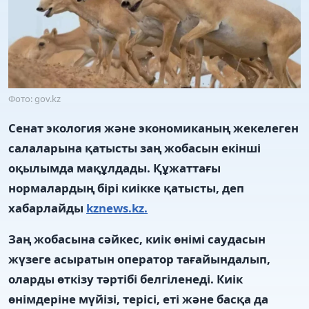
Фото: gov.kz
Сенат экология және экономиканың жекелеген
салаларына қатысты заң жобасын екінші
оқылымда мақұлдады. Құжаттағы
нормалардың бірі киікке қатысты, деп
хабарлайды
kznews.kz.
Заң жобасына сәйкес, киік өнімі саудасын
жүзеге асыратын оператор тағайындалып,
оларды өткізу тәртібі белгіленеді. Киік
өнімдеріне мүйізі, терісі, еті және басқа да