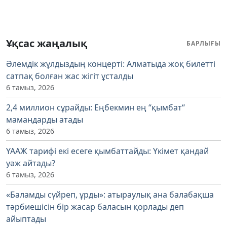
Ұқсас жаңалық
БАРЛЫҒЫ
Әлемдік жұлдыздың концерті: Алматыда жоқ билетті
сатпақ болған жас жігіт ұсталды
6 тамыз, 2026
2,4 миллион сұрайды: Еңбекмин ең “қымбат“
мамандарды атады
6 тамыз, 2026
ҮААЖ тарифі екі есеге қымбаттайды: Үкімет қандай
уәж айтады?
6 тамыз, 2026
«Баламды сүйреп, ұрды»: атыраулық ана балабақша
тәрбиешісін бір жасар баласын қорлады деп
айыптады