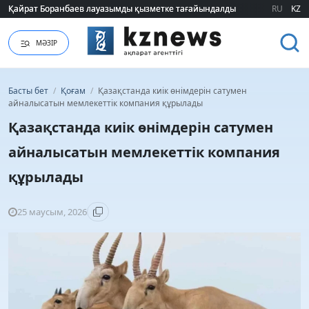
Қайрат Боранбаев лауазымды қызметке тағайындалды
Қайрат Боранбаев лауазымды қызметке тағайындалды
RU
KZ
МӘЗІР
Басты бет
/
Қоғам
/
Қазақстанда киік өнімдерін сатумен
айналысатын мемлекеттік компания құрылады
Қазақстанда киік өнімдерін сатумен
айналысатын мемлекеттік компания
құрылады
25 маусым, 2026