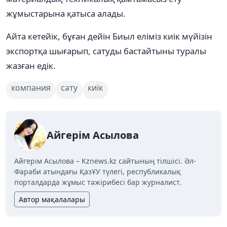
жұмыстарына қатыса алады.
Айта кетейік, бұған дейін Биыл еліміз киік мүйізін
экспортқа шығарып, сатуды бастайтыны туралы
жазған едік.
компания
сату
киік
Айгерім Асылова
Айгерім Асылова – Kznews.kz сайтының тілшісі. Әл-
Фараби атындағы ҚазҰУ түлегі, республикалық
порталдарда жұмыс тәжірибесі бар журналист.
Автор мақалалары