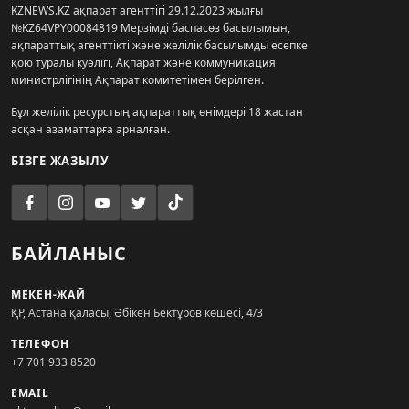
KZNEWS.KZ ақпарат агенттігі 29.12.2023 жылғы
№KZ64VPY00084819 Мерзімді баспасөз басылымын,
ақпараттық агенттікті және желілік басылымды есепке
қою туралы куәлігі, Ақпарат және коммуникация
министрлігінің Ақпарат комитетімен берілген.
Бұл желілік ресурстың ақпараттық өнімдері 18 жастан
асқан азаматтарға арналған.
БІЗГЕ ЖАЗЫЛУ
БАЙЛАНЫС
МЕКЕН-ЖАЙ
ҚР, Астана қаласы, Әбікен Бектұров көшесі, 4/3
ТЕЛЕФОН
+7 701 933 8520
EMAIL