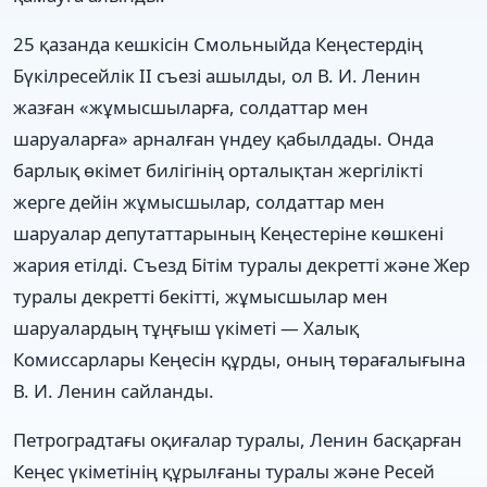
25 қазанда кешкісін Смольныйда Кеңестердің
Бүкілресейлік II съезі ашылды, ол В. И. Ленин
жазған «жұмысшыларға, солдаттар мен
шаруаларға» арналған үндеу қабылдады. Онда
барлық өкімет билігінің орталықтан жергілікті
жерге дейін жұмысшылар, солдаттар мен
шаруалар депутаттарының Кеңестеріне көшкені
жария етілді. Съезд Бітім туралы декретті және Жер
туралы декретті бекітті, жұмысшылар мен
шаруалардың тұңғыш үкіметі — Халық
Комиссарлары Кеңесін құрды, оның төрағалығына
В. И. Ленин сайланды.
Петроградтағы оқиғалар туралы, Ленин басқарған
Кеңес үкіметінің құрылғаны туралы және Ресей