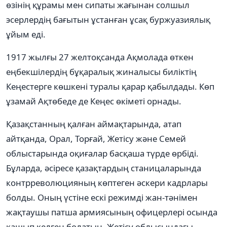
өзінің құрамы мен сипаты жағынан солшыл
эсерлердің бағытын ұстанған ұсақ буржуазиялық
ұйым еді.
1917 жылғы 27 желтоқсанда Ақмолада өткен
еңбекшілердің бұқаралық жиналысы биліктің
Кеңестерге көшкені туралы қарар қабылдады. Көп
ұзамай Ақтөбеде де Кеңес өкіметі орнады.
Қазақстанның қалған аймақтарында, атап
айтқанда, Орал, Торғай, Жетісу және Семей
облыстарында оқиғалар басқаша түрде өрбіді.
Бұларда, әсіресе қазақтардың станицаларында
контрреволюцияның көптеген әскери кадрлары
болды. Оның үстіне ескі режимді жан-тәнімен
жақтаушы патша армиясының офицерлері осында
қашып келген болатын. Жетісу облысындағы