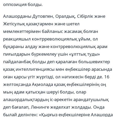
оппозиция болды.
Алашорданы Дутовпен, Оралдық, Сібірлік және
Жетісулық қазақтармен және шетел
мемлекеттерімен байланыс жасамақ болған
реакцияшыл контрреволюциялық ұйым, ол
бұқараны алдау және контрреволюциялық арам
пиғылдарын бүркемелеу үшін «ұлттық туды»
пайдаланбақ болды деп қаралаған большевиктер
қазақ интеллигенциясы мен еңбекшілер арасында
оған қарсы үгіт жүргізді, ол нәтижесін берді де. 16
желтоқсанда Ақмолада қазақ еңбекшілерінің оң
мың адам қатысқан шеруі болды, олар
алашордалықтардың іс-әрекетін арандатушылық
деп бағалап, Ленинге жеделхат жолдады. Онда
былай делінген: «Қырғыз еңбекшілеріне Алашорда