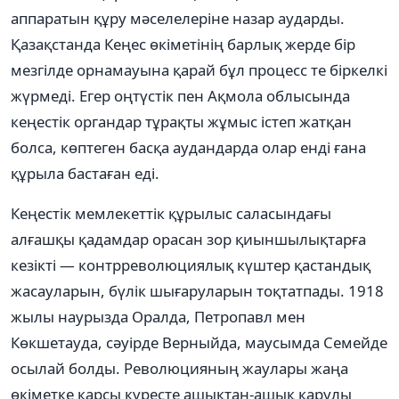
аппаратын құру мәселелеріне назар аударды.
Қазақстанда Кеңес өкіметінің барлық жерде бір
мезгілде орнамауына қарай бұл процесс те біркелкі
жүрмеді. Егер оңтүстік пен Ақмола облысында
кеңестік органдар тұрақты жұмыс істеп жатқан
болса, көптеген басқа аудандарда олар енді ғана
құрыла бастаған еді.
Кеңестік мемлекеттік құрылыс саласындағы
алғашқы қадамдар орасан зор қиыншылықтарға
кезікті — контрреволюциялық күштер қастандық
жасауларын, бүлік шығаруларын тоқтатпады. 1918
жылы наурызда Оралда, Петропавл мен
Көкшетауда, сәуірде Верныйда, маусымда Семейде
осылай болды. Революцияның жаулары жаңа
өкіметке қарсы күресте ашықтан-ашық қарулы