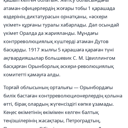
атаман-офицерлердің жоғары тобы 1 қарашада
өздерінің диктатурасын орнатқаны, «әскери
үкімет» құрғаны туралы хабарлады. Дәл осындай
үкімет Оралда да жарияланды. Мұндағы
контрреволюциялық күштерді атаман Дутов
басқарды. 1917 жылғы 5 қарашаға қараған түні
ақгвардияшылар большевик С. М. Цвиллингом
басқарған Орынборлық әскери-революциялық
комитетті қамауға алды.
Торғай облысының орталығы — Орынбордағы
билік бастаған контрреволюционерлердің қолына
өтті, бірақ олардың жүгенсіздігі көпке ұзамады.
Кеңес өкіметінің өкімімен келген балтық
теңізшілерінің жасақтары, Петроградтың,