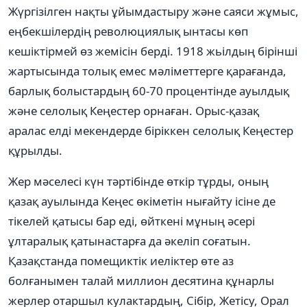
Жүргізілген нақты ұйымдастыру және саяси жұмыс,
еңбекшілердің революциялық ынтасы көп
кешіктірмей өз жемісін берді. 1918 жьілдың бірінші
жартысында толық емес мәліметтерге қарағанда,
барлық болыстардың 60-70 процентінде ауылдық
және селолық Кеңестер орнаған. Орыс-қазақ
аралас елді мекендерде біріккен селолық Кеңестер
құрылды.
Жер мәселесі күн тәртібінде өткір тұрды, оның
қазақ ауылында Кеңес өкіметін нығайту ісіне де
тікелей қатысы бар еді, өйткені мұның әсері
ұлтаралық қатынастарға да әкеліп соғатын.
Қазақстанда помещиктік иеліктер өте аз
болғанымен талай миллион десятина құнарлы
жерлер отаршыл кулактардың, Сібір, Жетісу, Орал