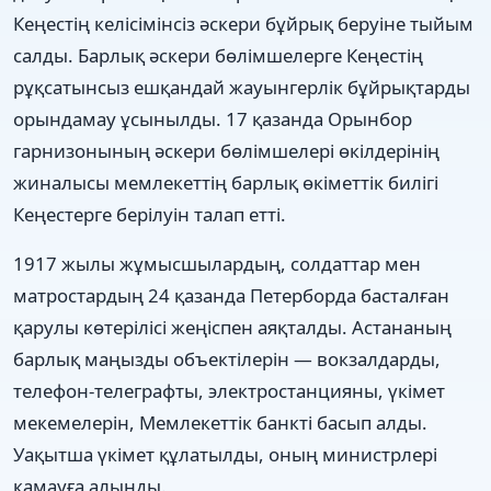
Кеңестің келісімінсіз әскери бұйрық беруіне тыйым
салды. Барлық әскери бөлімшелерге Кеңестің
рұқсатынсыз ешқандай жауынгерлік бұйрықтарды
орындамау ұсынылды. 17 қазанда Орынбор
гарнизонының әскери бөлімшелері өкілдерінің
жиналысы мемлекеттің барлық өкіметтік билігі
Кеңестерге берілуін талап етті.
1917 жылы жұмысшылардың, солдаттар мен
матростардың 24 қазанда Петерборда басталған
қарулы көтерілісі жеңіспен аяқталды. Астананың
барлық маңызды объектілерін — вокзалдарды,
телефон-телеграфты, электростанцияны, үкімет
мекемелерін, Мемлекеттік банкті басып алды.
Уақытша үкімет құлатылды, оның министрлері
қамауға алынды.