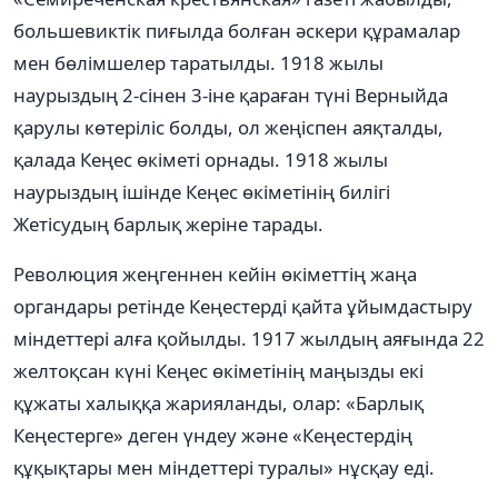
большевиктік пиғылда болған әскери құрамалар
мен бөлімшелер таратылды. 1918 жылы
наурыздың 2-сінен 3-іне қараған түні Верныйда
қарулы көтеріліс болды, ол жеңіспен аяқталды,
қалада Кеңес өкіметі орнады. 1918 жылы
наурыздың ішінде Кеңес өкіметінің билігі
Жетісудың барлық жеріне тарады.
Революция жеңгеннен кейін өкіметтің жаңа
органдары ретінде Кеңестерді қайта ұйымдастыру
міндеттері алға қойылды. 1917 жылдың аяғында 22
желтоқсан күні Кеңес өкіметінің маңызды екі
құжаты халыққа жарияланды, олар: «Барлық
Кеңестерге» деген үндеу және «Кеңестердің
құқықтары мен міндеттері туралы» нұсқау еді.