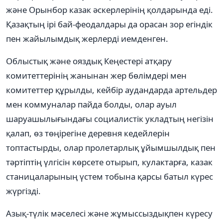
және Орынбор казак әскерлерінің қолдарында еді.
Қазақтың ірі бай-феодалдары да орасан зор егіндік
пен жайылымдық жерлерді иемденген.
Облыстық және ояздық Кеңестері атқару
комитеттерінің жанынан жер бөлімдері мен
комитеттер құрылды, кейбір аудандарда артельдер
мен коммуналар пайда болды, олар ауыл
шаруашылығындағы социалистік укладтың негізін
қалап, өз төңірегіне деревня кедейлерін
топтастырды, олар пролетарлық ұйымшылдық пен
тәртіптің үлгісін көрсете отырып, кулактарға, казак
станицаларының үстем тобына қарсы батыл күрес
жүргізді.
Азық-түлік мәселесі және жұмыссыздықпен күресу