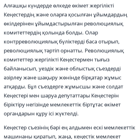
Алғашқы күндерде өлкеде өкімет жергілікті
Кеңестердің және оларға қосылған ұйымдардың
өкілдерінен ұйымдастырылған революциялық
комитеттердің қолында болды. Олар
контрреволюциялық бүліктерді баса отырып,
революциялық тәртіп орнатты. Революциялық
комитеттер жергілікті Кеңестермен тығыз
байланысып, уездік және облыстық съездерді
әзірлеу және шақыру жөнінде бірқатар жұмыс
атқарды. Бұл съездерге жұмысшы және солдат
Кеңестері мен шаруа депутаттары Кеңестерін
біріктіру негізінде мемлекеттік біртұтас өкімет
органдарын құру ісі жүктелді.
Кеңестер съезінің бәрі ең алдымен ескі мемлекеттік
машинаны қиратып, жаңа, кеңестік мемлекет