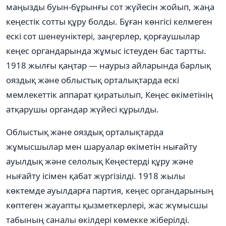
маңызды буын-бұрынғы сот жүйесін жойып, жаңа
кеңестік сотты құру болды. Бұған көнгісі келмеген
ескі сот шенеуніктері, заңгерлер, қорғаушылар
кеңес органдарында жұмыс істеуден бас тартты.
1918 жылғы қаңтар — наурыз айларында барлық
ояздық және облыстық орталықтарда ескі
мемлекеттік аппарат қиратылып, Кеңес өкіметінің
атқарушы органдар жүйесі құрылды.
Облыстық және ояздық орталықтарда
жұмысшылар мен шаруалар өкіметін нығайту
ауылдық және селолық Кеңестерді құру және
нығайту ісімен қабат жүргізілді. 1918 жылы
көктемде ауылдарға партия, кеңес органдарының
көптеген жауапты қызметкерлері, жас жүмысшы
табының саналы өкілдері көмекке жіберілді.