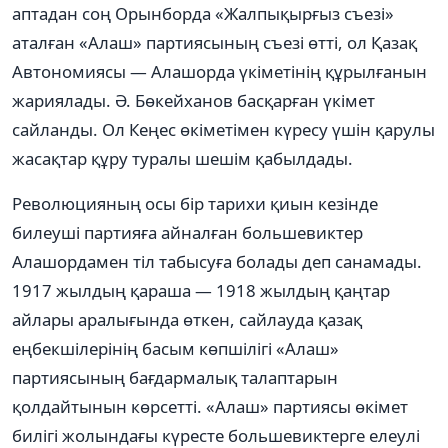
аптадан соң Орынборда «Жалпықырғыз съезі»
аталған «Алаш» партиясының съезі өтті, ол Қазақ
Автономиясы — Алашорда үкіметінің құрылғанын
жариялады. Ә. Бөкейханов басқарған үкімет
сайланды. Ол Кеңес өкіметімен күресу үшін қарулы
жасақтар құру туралы шешім қабылдады.
Революцияның осы бір тарихи қиын кезінде
билеуші партияға айналған большевиктер
Алашордамен тіл табысуға болады деп санамады.
1917 жылдың қараша — 1918 жылдың қаңтар
айлары аралығында өткен, сайлауда қазақ
еңбекшілерінің басым көпшілігі «Алаш»
партиясының бағдармалық талаптарын
қолдайтынын көрсетті. «Алаш» партиясы өкімет
билігі жолындағы күресте большевиктерге елеулі