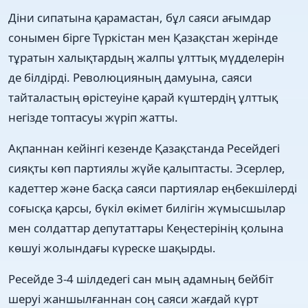
Діни сипатына қарамастан, бұл саяси ағымдар
сонымен бірге Түркістан мен Қазақстан жерінде
тұратын халықтардың жалпы ұлттық мүдделерін
де білдірді. Революцияның дамуына, саяси
тайталастың өрістеуіне қарай күштердің ұлттық
негізде топтасуы жүріп жатты.
Ақпаннан кейінгі кезенде Қазақстанда Ресейдегі
сияқты көп партиялы жүйе қалыптасты. Эсерлер,
кадеттер және басқа саяси партиялар еңбекшілерді
соғысқа қарсы, бүкіл өкімет билігін жүмысшылар
мен солдаттар депутаттары Кеңестерінің қолына
көшуі жолындағы күреске шақырды.
Ресейде 3-4 шілдедегі сан мың адамның бейбіт
шеруі жаншылғаннан соң саяси жағдай күрт