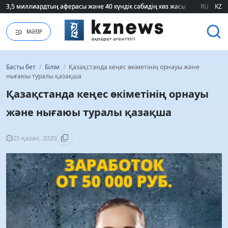
75 мың білім гранты кімдерге бұйырады?
75 мың білім гранты кімдерге бұйырады?
RU
KZ
МӘЗІР
Басты бет
/
Білім
/
Қазақстанда кеңес өкіметінің орнауы және
нығаюы туралы қазақша
Қазақстанда кеңес өкіметінің орнауы
және нығаюы туралы қазақша
25 қазан, 2020