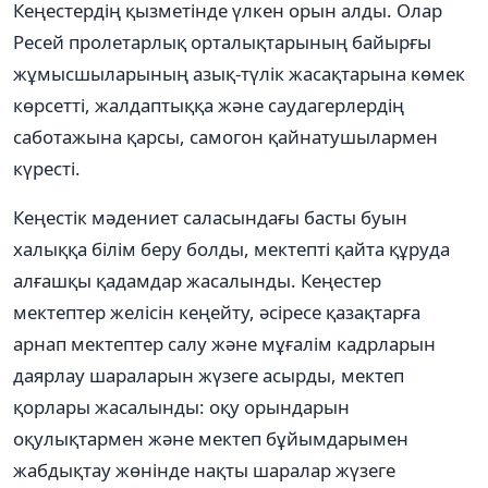
Кеңестердің қызметінде үлкен орын алды. Олар
Ресей пролетарлық орталықтарының байырғы
жұмысшыларының азық-түлік жасақтарына көмек
көрсетті, жалдаптыққа және саудагерлердің
саботажына қарсы, самогон қайнатушылармен
күресті.
Кеңестік мәдениет саласындағы басты буын
халыққа білім беру болды, мектепті қайта құруда
алғашқы қадамдар жасалынды. Кеңестер
мектептер желісін кеңейту, әсіресе қазақтарға
арнап мектептер салу және мұғалім кадрларын
даярлау шараларын жүзеге асырды, мектеп
қорлары жасалынды: оқу орындарын
оқулықтармен және мектеп бұйымдарымен
жабдықтау жөнінде нақты шаралар жүзеге