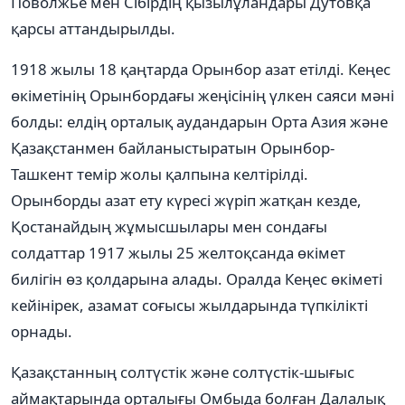
Поволжье мен Сібірдің қызылұландары Дутовқа
қарсы аттандырылды.
1918 жылы 18 қаңтарда Орынбор азат етілді. Кеңес
өкіметінің Орынбордағы жеңісінің үлкен саяси мәні
болды: елдің орталық аудандарын Орта Азия және
Қазақстанмен байланыстыратын Орынбор-
Ташкент темір жолы қалпына келтірілді.
Орынборды азат ету күресі жүріп жатқан кезде,
Қостанайдың жұмысшылары мен сондағы
солдаттар 1917 жылы 25 желтоқсанда өкімет
билігін өз қолдарына алады. Оралда Кеңес өкіметі
кейінірек, азамат соғысы жылдарында түпкілікті
орнады.
Қазақстанның солтүстік және солтүстік-шығыс
аймақтарында орталығы Омбыда болған Далалық