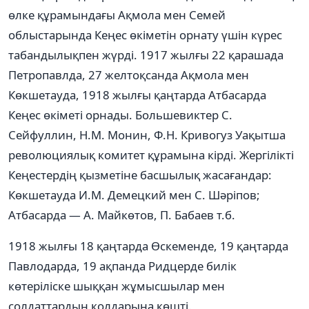
өлке құрамындағы Ақмола мен Семей
облыстарында Кеңес өкіметін орнату үшін күрес
табандылықпен жүрді. 1917 жылғы 22 қарашада
Петропавлда, 27 желтоқсанда Ақмола мен
Көкшетауда, 1918 жылғы қаңтарда Атбасарда
Кеңес өкіметі орнады. Большевиктер С.
Сейфуллин, Н.М. Монин, Ф.Н. Кривогуз Уақытша
революциялық комитет құрамына кірді. Жергілікті
Кеңестердің қызметіне басшылық жасағандар:
Көкшетауда И.М. Демецкий мен С. Шәріпов;
Атбасарда — А. Майкөтов, П. Бабаев т.б.
1918 жылғы 18 қаңтарда Өскеменде, 19 қаңтарда
Павлодарда, 19 ақпанда Ридцерде билік
көтеріліске шыққан жұмысшылар мен
солдаттардың қолдарына көшті.