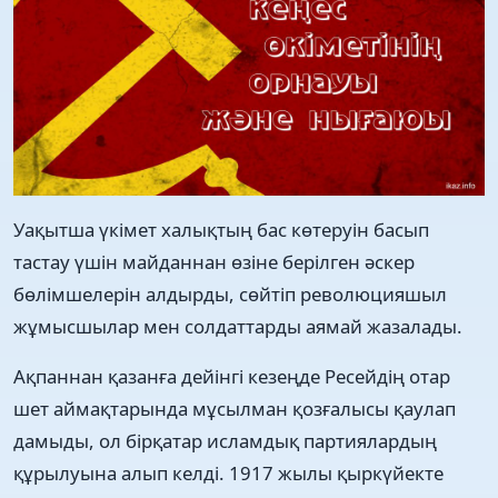
Уақытша үкімет халықтың бас көтеруін басып
тастау үшін майданнан өзіне берілген әскер
бөлімшелерін алдырды, сөйтіп революцияшыл
жұмысшылар мен солдаттарды аямай жазалады.
Ақпаннан қазанға дейінгі кезеңде Ресейдің отар
шет аймақтарында мұсылман қозғалысы қаулап
дамыды, ол бірқатар исламдық партиялардың
құрылуына алып келді. 1917 жылы қыркүйекте