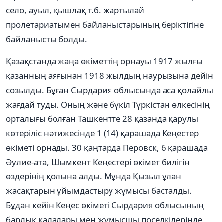
село, ауыл, қышлақ т.б. жартылай
пролетариатымен байланыстарының беріктігіне
байланысты болды.
Қазақстанда жаңа өкіметтің орнауы 1917 жылғы
қазанның аяғынан 1918 жылдың наурызына дейін
созылды. Бұған Сырдария облысында аса қолайлы
жағдай туды. Оның және бүкіл Түркістан өлкесінің
орталығы болған Ташкентте 28 қазанда қарулы
көтеріліс нәтижесінде 1 (14) қарашада Кеңестер
өкіметі орнады. 30 қаңтарда Перовск, 6 қарашада
Әулие-ата, Шымкент Кеңестері өкімет билігін
өздерінің қолына алды. Мұнда Қызыл ұлан
жасақтарын ұйымдастыру жұмысы басталды.
Бұдан кейін Кеңес өкіметі Сырдария облысының
барлық қалалары мен жұмысшы поселкілерінде,