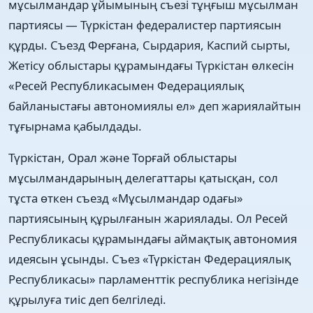
мұсылмандар ұйымының съезі тұңғыш мұсылман
партиясы — Түркістан федералистер партиясын
құрды. Съезд Ферғана, Сырдария, Каспий сырты,
Жетісу облыстары құрамындағы Түркістан өлкесін
«Ресей Республикасымен Федерациялық
байланыстағы автономиялы ел» деп жариялайтын
тұғырнама қабылдады.
Түркістан, Орал және Торғай облыстары
мұсылмандарының делегаттары қатысқан, сол
тұста өткен съезд «Мұсылмандар одағы»
партиясының құрылғанын жариялады. Ол Ресей
Республикасы құрамындағы аймақтық автономия
идеясын ұсынды. Съез «Түркістан Федерациялық
Республикасы» парламенттік республика негізінде
құрылуға тиіс деп белгіледі.