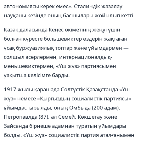
автономиясы керек емес». Сталиндік жазалау
науқаны кезінде оның басшылары жойылып кетті.
Қазақ даласында Кеңес өкіметінің жеңуі үшін
болған күресте большевиктер өздерін жақтаған
ұсақ буржуазиялық топтар және ұйымдармен —
солшыл эсерлермен, интернационалдық-
меньшевиктермен, «Үш жүз» партиясымен
уақытша келісімге барды.
1917 жылы қарашада Солтүстік Қазақстанда «Үш
жүз» немесе «Қырғыздың социалистік партиясы»
ұйымдастырылды, оның Омбыда (200 адам),
Петропавлда (87), ал Семей, Көкшетау және
Зайсанда бірнеше адамнан тұратын ұйымдары
болды. «Үш жүз» социалистік партия аталғанымен