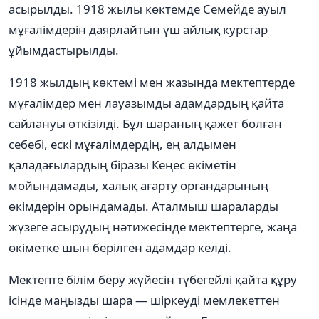
асырылды. 1918 жылы көктемде Семейде ауыл
мұғалімдерін даярлайтын үш айлық курстар
ұйымдастырылды.
1918 жылдың көктемі мен жазында мектептерде
мұғалімдер мен лауазымды адамдардың қайта
сайлануы өткізілді. Бұл шараның қажет болған
себебі, ескі мұғалімдердің, ең алдымен
қаладағылардың біразы Кеңес өкіметін
мойындамады, халық ағарту органдарының
өкімдерін орындамады. Аталмыш шараларды
жүзеге асырудың нәтижесінде мектептерге, жаңа
өкіметке шын берілген адамдар келді.
Мектепте білім беру жүйесін түбегейлі қайта құру
ісінде маңызды шара — шіркеуді мемлекеттен