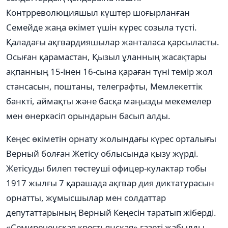
Контрреволюцияшыл күштер шоғырланған
Семейде жаңа өкімет үшін күрес созыла түсті.
Қаладағы ақгвардияшылар жанталаса қарсыласты.
Осыған қарамастан, Қызыл ұланның жасақтары
ақпанның 15-інен 16-сына қараған түні темір жол
стансасын, поштаны, телеграфты, Мемлекеттік
банкті, аймақты және басқа маңызды мекемелер
мен өнеркәсіп орындарын басып алды.
Кеңес өкіметін орнату жолындағы күрес орталығы
Верный болған Жетісу облысында қызу жүрді.
Жетісуды билеп төстеуші офицер-кулактар тобы
1917 жылғы 7 қарашада ақгвар дия диктатурасын
орнатты, жұмысшылар мен солдаттар
депутаттарының Верный Кеңесін таратып жіберді.
«Семиреченская крестьянская» газеті жабылды,