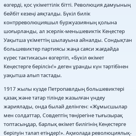
өзгерді, қос үкіметтілік бітті. Революция дамуының
бейбіт кезеңі аяқталды. Бүкіл билік
контрреволюцияшыл буржуазияның қолына
шоғырланды, ал эсерлік-меньшевиктік Кеңестер
Уақытша үкіметтің шылауына айналды. Сондықтан
большевиктер партиясы жаңа саяси жағдайда
күрес тактикасын өзгертіп, «Бүкіл өкімет
Кеңестерге берілсін!» деген ұранды күн тәртібінен
уақытша алып тастады.
1917 жылы күзде Петропавлдың большевиктері
қазақ және татар тілінде жазылған үндеу
жариялады, онда былай делінген: «Жұмысшылар
мен солдаттар, Совдептің төңірегіне тығызырақ
топтасыңдар, барлық өкімет билігінің Кеңестерге
берілуін талап етіңдер!». Ақмолада революциялық-