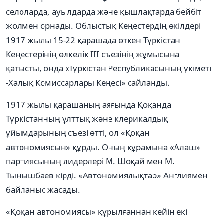
селоларда, ауылдарда және қышлақтарда бейбіт
жолмен орнады. Облыстық Кеңестердің өкілдері
1917 жылы 15-22 қарашада өткен Түркістан
Кеңестерінің өлкелік III съезінің жұмысына
қатысты, онда «Түркістан Республикасының үкіметі
-Халық Комиссарлары Кеңесі» сайланды.
1917 жылы қарашаның аяғында Қоқанда
Түркістанның ұлттық және клерикалдық
ұйымдарының съезі өтті, ол «Қоқан
автономиясын» құрды. Оның құрамына «Алаш»
партиясының лидерлері М. Шоқай мен М.
Тынышбаев кірді. «Автономиялықтар» Англиямен
байланыс жасады.
«Қоқан автономиясы» құрылғаннан кейін екі