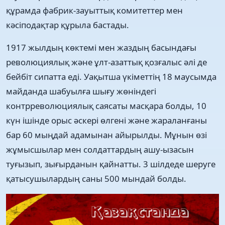
құрамда фабрик-зауыттық комитеттер мен
кәсіподақтар құрыла бастады.
1917 жылдың көктемі мен жаздың басындағы
революциялық және ұлт-азаттық қозғалыс әлі де
бейбіт сипатта еді. Уақытша үкіметтің 18 маусымда
майданда шабуылға шығу жөніндегі
контрреволюциялық саясаты масқара болды, 10
күн ішінде орыс әскері өлгені және жараланғаны
бар 60 мыңдай адамынан айырылды. Мұнын өзі
жұмысшылар мен солдаттардың ашу-ызасын
туғызып, зығырданын қайнатты. 3 шілдеде шеруге
қатысушылардың саны 500 мындай болды.