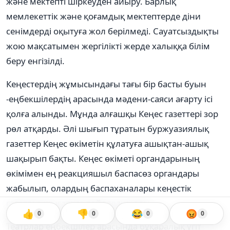
және мектепті шіркеуден айыру. Барлық
мемлекеттік және қоғамдық мектептерде діни
сенімдерді оқытуға жол берілмеді. Сауатсыздықты
жою мақсатымен жергілікті жерде халыққа білім
беру енгізілді.
Кеңестердің жұмысындағы тағы бір басты буын
-еңбекшілердің арасында мәдени-саяси ағарту ісі
қолға алынды. Мұнда алғашқы Кеңес газеттері зор
рөл атқарды. Әлі шығып тұратын буржуазиялық
газеттер Кеңес өкіметін құлатуға ашықтан-ашық
шақырып бақты. Кеңес өкіметі органдарының
өкімімен ең реакцияшыл баспасөз органдары
жабылып, олардың баспаханалары кеңестік
газеттер шығаруға пайдаланылды.
👍
👎
😂
😡
0
0
0
0
Театрлар еңбекшілер арасында бұқаралық үгіт