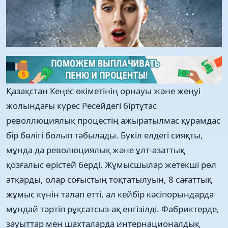
Қазақстан Кеңес өкіметінің орнауы және жеңуі
жолындағы күрес Ресейдегі біртұтас
револлюциялық процестің ажыратылмас құрамдас
бір бөлігі болып табылады. Бүкіл елдегі сияқты,
мұнда да революциялық және ұлт-азаттық
қозғалыс өрістей берді. Жұмысшылар жетекші рөл
атқарды, олар соғыстың тоқтатылуын, 8 сағаттық
жұмыс күнін талап етті, ал кейбір кәсіпорындарда
мұндай тәртіп рұқсатсыз-ақ енгізілді. Фабриктерде,
зауыттар мен шахталарда интернационалдық