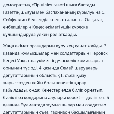
демократтық «Тіршілік» газеті шыға бастады.
Газеттің шығуы мен баспахананың құрылуына С.
Сейфуллин белсенділікпен атсалысты. Ол қазақ
еңбекшілерін Кеңес өкіметі үшін күреске
құлшындыруда үлкен рөл атқарды.
Жаңа өкімет органдарын құру кең қанат жайды. 3
қазанда жұмысшылар мен солдаттардың Перовск
Кеңесі Уақытша үкіметтің учаскелік комиссарын
орнынан түсірді. 4 қазанда Семей шаруалары
депутаттарының облыстық II съезі қызу
жарыссөзден кейін большевиктік қарар
қабылдады, онда: Кеңестер елде билік орнатып,
билікті өз қолдарына алулары керек! — делінген. 5
қазанда Әулиеатада жұмысшылар мен солдаттар
депутаттарының съезі гарнизон басшылығының