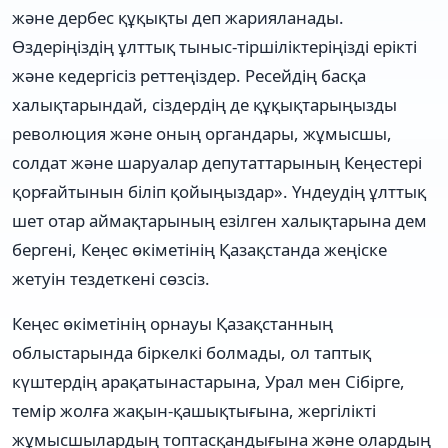
және дербес құқықты деп жарияланады.
Өздеріңіздің ұлттық тыныс-тіршіліктеріңізді ерікті
және кедергісіз реттеңіздер. Ресейдің басқа
халықтарындай, сіздердің де құқықтарыңызды
революция және оның органдары, жұмысшы,
солдат және шаруалар депутаттарының Кеңестері
қорғайтынын біліп қойыңыздар». Үндеудің ұлттық
шет отар аймақтарының езілген халықтарына дем
бергені, Кеңес өкіметінің Қазақстанда жеңіске
жетуін тездеткені сөзсіз.
Кеңес өкіметінің орнауы Қазақстанның
облыстарында біркелкі болмады, ол таптық
күштердің арақатынастарына, Урал мен Сібірге,
темір жолға жақын-қашықтығына, жергілікті
жұмысшылардың топтасқандығына және олардың