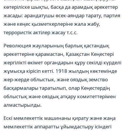
көтеріліске шықты, басқа да арамдық әрекеттер
жасады: арандатушы өсек-аяндар тарату, партия
және кеңес қызметкерлеріне жала жабу,
террористік актілер жасау т.с.с.
Революция жауларының барлық қастандық
әрекеттеріне қарамастан, Қазақстан Кеңестері
жергілікті өкімет органдарын құру секілді күрделі
жұмысқа кірісіп кетті. 1918 жылдың көктемінде
жер-жерде облыстык, және ояздық земство
басқармалары таратылып, олар Кеңестердің
облыстық және ояздық атқару комитеттерімен
алмастырылды.
Ескі мемлекеттік машинаны қирату және жаңа
мемлекеттік аппаратты ұйымдастыру ісіндегі