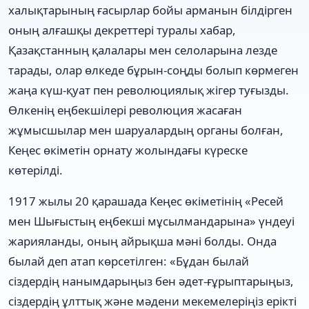
халықтарының ғасырлар бойы арманын білдірген
оның алғашқы декреттері туралы хабар,
Қазақстанның қалалары мен селоларына лезде
тарады, олар өлкеде бұрын-соңды болып көрмеген
жаңа күш-қуат пен революциялық жігер туғызды.
Өлкенің еңбекшілері революция жасаған
жұмысшылар мен шаруалардың органы болған,
Кеңес өкіметін орнату жолындағы күреске
көтерілді.
1917 жылы 20 қарашада Кеңес өкіметінің «Ресей
мен Шығыстың еңбекші мұсылмандарына» үндеуі
жарияланды, оның айрықша мәні болды. Онда
былай деп атап көрсетілген: «Бұдан былай
сіздердің нанымдарыңыз бен әдет-ғұрыптарыңыз,
сіздердің ұлттық және мәдени мекемелеріңіз ерікті