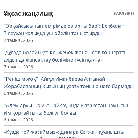
Ұқсас жаңалық
БАРЛЫҒЫ
“Әрқайсысының өмірімде өз орны бар”: Бекболат
Тілеухан халыққа үш әйелін таныстырды
7 тамыз, 2026
“Дұғада болайық!”: Кенжебек Жанәбілов концерттің
алдында жансақтау бөліміне түсіп қалған
7 тамыз, 2026
"Ренішім жоқ": Айгүл Иманбаева Алтынай
Жорабаеваның қызының ұзату тойына неге бармады
6 тамыз, 2026
"Әлем аруы - 2026" байқауында Қазақстан намысын
кім қорғайтыны белгілі болды
6 тамыз, 2026
«Күзде той жасаймыз»: Динара Сәтжан қуанышты