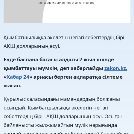
Қымбатшылыққа әкелетін негізгі себептердің бірі -
АҚШ долларының өсуі.
Елде баспана бағасы алдағы 2 жыл ішінде
қымбаттауы мүмкін, деп хабарлайды
zakon.kz
,
«
Хабар 24
» арнасы берген ақпаратқа сілтеме
жасап.
Құрылыс саласындағы мамандардың болжамы
осындай. Қымбатшылыққа әкелетін негізгі
себептердің бірі - АҚШ долларының өсуі. Осыған
байланысты жылжымайтын мүлік нарығында
қандай өзгерістерге дайын болу керек? Қарапайым