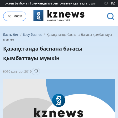
Тоқаев Бекболат Тілеуханды мерейтойымен құттықтап, шығармашылық т
Тоқаев Бекболат Тілеуханды мерейтойымен құттықтап, шығармашылық т
RU
KZ
МӘЗІР
Басты бет
/
Шоу-бизнес
/
Қазақстанда баспана бағасы қымбаттауы
мүмкін
Қазақстанда баспана бағасы
қымбаттауы мүмкін
10 қаңтар, 2019