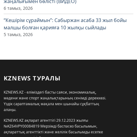
жаңалығымен бөлісті (ВИДЕО)
6 тамыз, 2026
“Кешірім сұраймын”: Сабыржан асаба 33 жыл бойы
малшы болған қарияға 10 жылқы сыйлады
5 тамыз, 2026
KZNEWS ТУРАЛЫ
KZNEWS.KZ - еліміздегі басты саяси, экономикалық,
мәдени және спорт жаңалықтарының сенімді дереккөзі.
Үздік сараптамалық мақала мен шынайы сұқбаттың
алаңы.
KZNEWS.KZ ақпарат агенттігі 29.12.2023 жылғы
№KZ64VPY00084819 Мерзімді баспасөз басылымын,
ақпараттық агенттікті және желілік басылымды есепке