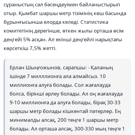
сұраныстың сәл бәсеңдеуімен байланыстырып
отыр. Қымбат шаршы метр тізімінің көш басында
бұрынғысынша елорда келеді. Статистика
комитетінің дерегінше, өткен жылы орташа өсім
деңгейі 5% асқан. Ал екінші деңгейлі нарықтағы
көрсеткіш 7,5% жетті.
Ерлан Шыңғожынов, сарапшы: - Қаланың
ішінде 7 милллионға ала алмайсыз. 10
миллионға алуға болады. Сол жағалауда
болса, бірінші әрлеу болады. Ал оң жағалауда
9-10 миллионға да алуға болады, бірақ 30-33
шаршы метр болады кішкентай пәтерлер. Ең
минималды алсақ, 200 теңге 1 шаршы метр
болады. Ал орташа алсақ, 300-330 мың теңге 1