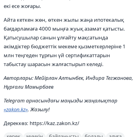
екі есе жоғары.
Айта кеткен жөн, өткен жылы жаңа ипотекалық
бағдарламаға 4000 мыңға жуық азамат қатысты.
Қатысушылар санын ұлғайту мақсатында
әкімдіктер бюджеттік мекеме қызметкерлеріне 1
млн теңгеден тұрғын үй сертификаттарын
табыстау шарасын жалғастырып келеді.
Авторлары: Мейірлан Алтынбек, Индира Тегжанова,
Нұрғали Мамырбаев
Telegram арнасындағы маңызды жаңалықтар
«zakon.kz»
. Жазылу!
Дереккөз: https://kaz.zakon.kz/
керек
мүмкін
байланысты
болады
алуға