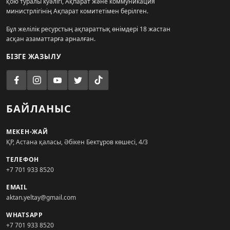
қою туралы куәлігі, Ақпарат және коммуникация
министрлігінің Ақпарат комитетімен берілген.
Бұл желілік ресурстың ақпараттық өнімдері 18 жастан
асқан азаматтарға арналған.
БІЗГЕ ЖАЗЫЛУ
БАЙЛАНЫС
МЕКЕН-ЖАЙ
ҚР, Астана қаласы, Әбікен Бектұров көшесі, 4/3
ТЕЛЕФОН
+7 701 933 8520
EMAIL
aktan.yeltay@gmail.com
WHATSAPP
+7 701 933 8520