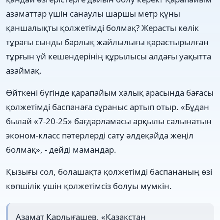
азаматтар үшін санаулы шаршы метр құны
қаншалықты қолжетімді болмақ? Жерасты көлік
тұрағы сынды барлық жайлылығы қарастырылған
тұрғын үй кешендерінің құрылысы алдағы уақытта
азаймақ.
Өйткені бүгінде қарапайым халық арасында бағасы
қолжетімді баспанаға сұраныс артып отыр. «Бұдан
былай «7-20-25» бағдарламасы арқылы салынатын
эконом-класс пәтерлерді сату әлдеқайда жеңіл
болмақ», - дейді мамандар.
Қызығы сол, болашақта қолжетімді баспананың өзі
көпшілік үшін қолжетімсіз болуы мүмкін.
Азамат Қарлығашев, «Қазақстан