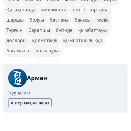
Қазақстанда
миллионға
теңге
орташа
шаршы
болуы
баспана
бағасы
мүлік
Тұрғын
Сарапшы
бүгінде
қымбаттауы
доллары
қолжетімді
қымбатшылыққа
бағамына
жағалауда
Арман
Журналист
Автор мақалалары