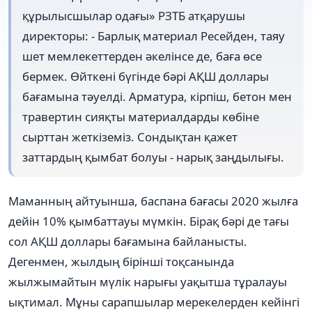
құрылысшылар одағы» РЗТБ атқарушы
директоры: - Барлық материал Ресейден, таяу
шет мемлекеттерден әкелінсе де, баға өсе
бермек. Өйткені бүгінде бәрі АҚШ доллары
бағамына тәуелді. Арматура, кірпіш, бетон мен
травертин сияқты материалдарды көбіне
сырттан жеткіземіз. Сондықтан қажет
заттардың қымбат болуы - нарық заңдылығы.
Маманның айтуынша, баспана бағасы 2020 жылға
дейін 10% қымбаттауы мүмкін. Бірақ бәрі де тағы
сол АҚШ доллары бағамына байланысты.
Дегенмен, жылдың бірінші тоқсанында
жылжымайтын мүлік нарығы уақытша тұралауы
ықтимал. Мұны сарапшылар мерекелерден кейінгі