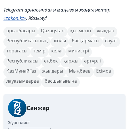
Telegram арнасындағы маңызды жаңалықтар
«zakon.kz»
. Жазылу!
орынбасары
Qazaqstan
қызметін
жылдан
Республикасының
жолы
басқармасы
сауат
төрағасы
темір
келді
министрі
Республикасы
еңбек
қаржы
әртүрлі
ҚазМұнайГаз
жылдары
Мыңбаев
Есімов
лауазымдарда
басшылығына
Санжар
Журналист