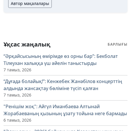
Автор мақалалары
Ұқсас жаңалық
БАРЛЫҒЫ
“Әрқайсысының өмірімде өз орны бар”: Бекболат
Тілеухан халыққа үш әйелін таныстырды
7 тамыз, 2026
“Дұғада болайық!”: Кенжебек Жанәбілов концерттің
алдында жансақтау бөліміне түсіп қалған
7 тамыз, 2026
"Ренішім жоқ": Айгүл Иманбаева Алтынай
Жорабаеваның қызының ұзату тойына неге бармады
6 тамыз, 2026