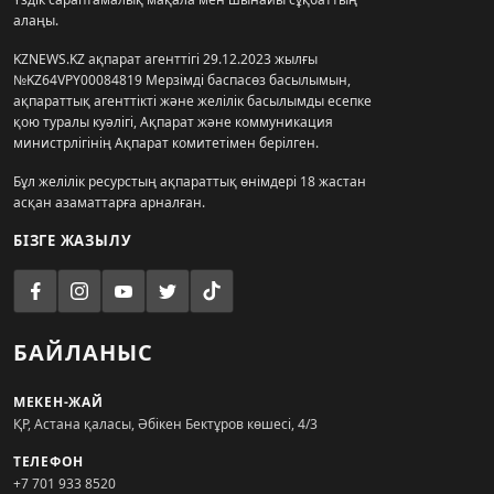
алаңы.
KZNEWS.KZ ақпарат агенттігі 29.12.2023 жылғы
№KZ64VPY00084819 Мерзімді баспасөз басылымын,
ақпараттық агенттікті және желілік басылымды есепке
қою туралы куәлігі, Ақпарат және коммуникация
министрлігінің Ақпарат комитетімен берілген.
Бұл желілік ресурстың ақпараттық өнімдері 18 жастан
асқан азаматтарға арналған.
БІЗГЕ ЖАЗЫЛУ
БАЙЛАНЫС
МЕКЕН-ЖАЙ
ҚР, Астана қаласы, Әбікен Бектұров көшесі, 4/3
ТЕЛЕФОН
+7 701 933 8520