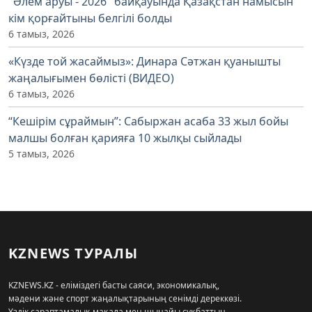
"Әлем аруы - 2026" байқауында Қазақстан намысын
кім қорғайтыны белгілі болды
6 тамыз, 2026
«Күзде той жасаймыз»: Динара Сәтжан қуанышты
жаңалығымен бөлісті (ВИДЕО)
6 тамыз, 2026
“Кешірім сұраймын”: Сабыржан асаба 33 жыл бойы
малшы болған қарияға 10 жылқы сыйлады
5 тамыз, 2026
KZNEWS ТУРАЛЫ
KZNEWS.KZ - еліміздегі басты саяси, экономикалық,
мәдени және спорт жаңалықтарының сенімді дереккөзі.
Үздік сараптамалық мақала мен шынайы сұқбаттың