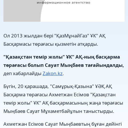
Ол 2013 жылдан бері "ҚазМұнайГаз" ҰК" АҚ
Басқармасы төрағасы қызметін атқарды.
"Қазақстан темір жолы" ҰК" АҚ-ның басқарма
төрағасы болып Сауат Мыңбаев тағайындалды,
деп хабарлайды
Zakon.kz
.
Бүгін, 20 қарашада, "Самұрық-Қазына" ҰӘҚ АҚ
Басқарма төрағасы Ахметжан Есімов "Қазақстан
темір жолы" ҰК" АҚ басқармасының жаңа төрағасы
Мыңбаев Сауат Мұхаметбайұлын таныстырды.
Ахметжан Есімов Сауат Мыңбаевтың бұған дейінгі