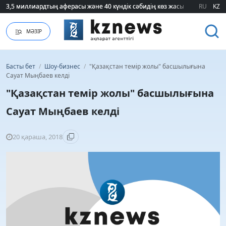
3,5 миллиардтың аферасы және 40 күндік сәбидің көз жасы: Медицинад
3,5 миллиардтың аферасы және 40 күндік сәбидің көз жасы: Медицинад
RU
KZ
МӘЗІР
Басты бет
/
Шоу-бизнес
/
"Қазақстан темір жолы" басшылығына
Сауат Мыңбаев келді
"Қазақстан темір жолы" басшылығына
Сауат Мыңбаев келді
20 қараша, 2018