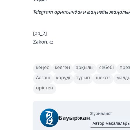
Telegram арнасындағы маңызды жаңал
[ad_2]
Zakon.kz
кеңес
келген
арқылы
себебі
през
Алғаш
көруді
тұрып
шексіз
малд
өрістен
Журналист
Бауыржан
Автор мақалалар