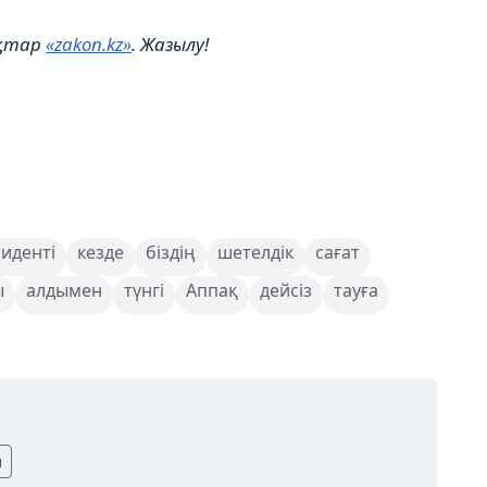
ықтар
«zakon.kz»
. Жазылу!
иденті
кезде
біздің
шетелдік
сағат
ы
алдымен
түнгі
Аппақ
дейсіз
тауға
ы