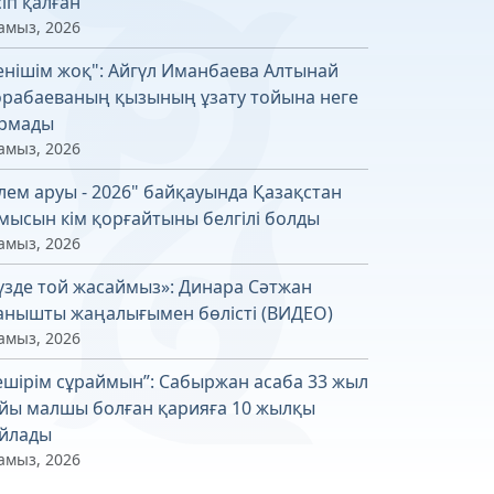
сіп қалған
амыз, 2026
енішім жоқ": Айгүл Иманбаева Алтынай
рабаеваның қызының ұзату тойына неге
рмады
амыз, 2026
лем аруы - 2026" байқауында Қазақстан
мысын кім қорғайтыны белгілі болды
амыз, 2026
үзде той жасаймыз»: Динара Сәтжан
анышты жаңалығымен бөлісті (ВИДЕО)
амыз, 2026
ешірім сұраймын”: Сабыржан асаба 33 жыл
йы малшы болған қарияға 10 жылқы
йлады
амыз, 2026