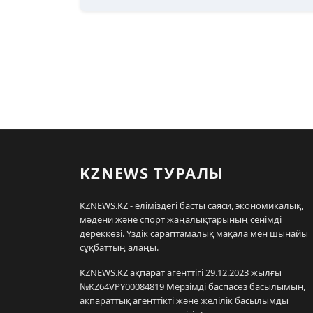
KZNEWS ТУРАЛЫ
KZNEWS.KZ - еліміздегі басты саяси, экономикалық,
мәдени және спорт жаңалықтарының сенімді
дереккөзі. Үздік сараптамалық мақала мен шынайы
сұқбаттың алаңы.
KZNEWS.KZ ақпарат агенттігі 29.12.2023 жылғы
№KZ64VPY00084819 Мерзімді баспасөз басылымын,
ақпараттық агенттікті және желілік басылымды