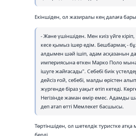
Екіншіден, ол жазиралы кең далаға бар
- Және үшіншіден. Мен киіз үйге кіріп
кесе қымыз ішер едім. Бешбармақ - бұл
алдымен шәй ішіп, адам асқазанын д
империясына өткен Марко Поло мынада
ішуге жайғасады". Себебі биік үстелд
дейсіз ғой, себебі, малды өрістен ал
жүргенде біраз уақыт өтіп кетеді. Кө
Негізінде жаман өмір емес. Адамды ш
деп атап өтті Мемлекет басшысы.
Төртіншіден, ол шетелдік туристке атқа 
берді.