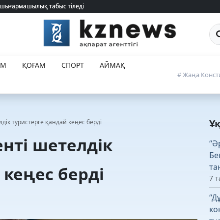
 шығармашылық табыс тіледі
 шығармашылық табыс тіледі
Са
ЕМ
ҚОҒАМ
СПОРТ
АЙМАҚ
# Жаңа Конст
Ұ
дік туристерге қандай кеңес берді
нті шетелдік
“Ә
Бе
та
 кеңес берді
7 т
“Д
ко