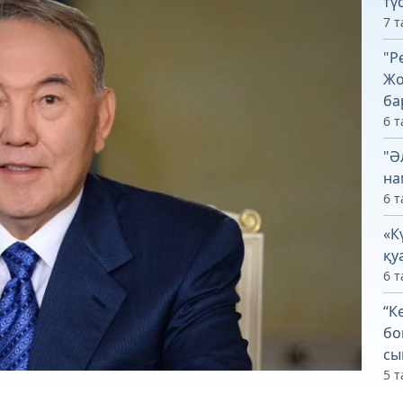
тү
7 т
"Р
Жо
ба
6 т
"Ә
на
6 т
«К
қу
6 т
“К
бо
сы
5 т