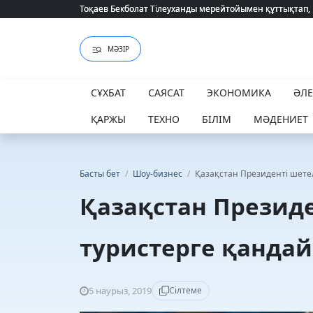
Тоқаев Бекболат Тілеуханды мерейтойымен құттықтап,
Тоқаев Бекболат Тілеуханды мерейтойымен құттықтап,
МӘЗІР
СҰХБАТ
САЯСАТ
ЭКОНОМИКА
ӘЛ
ҚАРЖЫ
ТЕХНО
БІЛІМ
МӘДЕНИЕТ
Басты бет
/
Шоу-бизнес
/
Қазақстан Президенті шетел
Қазақстан Президе
туристерге қандай
5 наурыз, 2019
Сілтеме