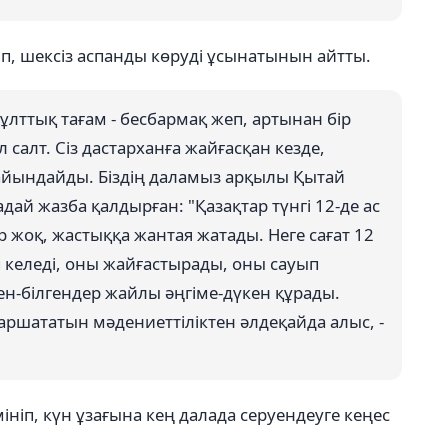
ып, шексіз аспанды көруді ұсынатынын айтты.
, ұлттық тағам - бесбармақ жеп, артынан бір
 салт. Сіз дастарханға жайғасқан кезде,
айындайды. Біздің даламыз арқылы Қытай
й жазба қалдырған: "Қазақтар түнгі 12-де ас
ер жоқ, жастыққа жантая жатады. Неге сағат 12
ып келеді, оны жайғастырады, оны сауып
рген-білгендер жайлы әңгіме-дүкен құрады.
аршататын мәдениеттіліктен әлдеқайда алыс, -
мініп, күн ұзағына кең далада серуендеуге кеңес