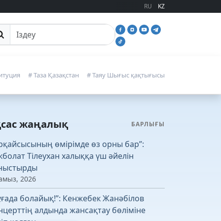
RU
KZ
йттан іздеу
итуция
# Таза Қазақстан
# Таяу Шығыс қақтығысы
қсас жаңалық
БАРЛЫҒЫ
рқайсысының өмірімде өз орны бар”:
кболат Тілеухан халыққа үш әйелін
ныстырды
амыз, 2026
ұғада болайық!”: Кенжебек Жанәбілов
нцерттің алдында жансақтау бөліміне