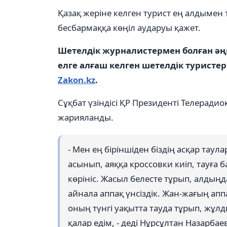
Қазақ жеріне келген турист ең алдымен 
бесбармаққа көңіл аударуы қажет.
Шетелдік журналистермен болған әңг
елге алғаш келген шетелдік туристер
Zakon.kz
.
Сұқбат үзіндісі ҚР Президенті Телеради
жарияланды.
- Мен ең біріншіден біздің асқар тау
асынып, аяққа кроссовки киіп, тауға 
көрініс. Жасыл белесте тұрып, алдыңд
айнала аппақ үнсіздік. Жан-жағың ап
оның түнгі уақытта тауда тұрып, жұ
қалар едім, - деді Нұрсұлтан Назарбае