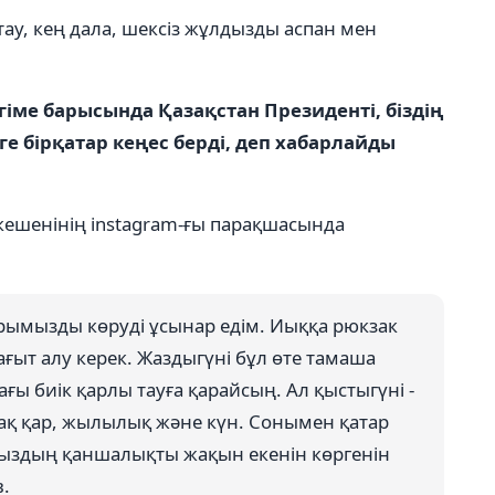
тау, кең дала, шексіз жұлдызды аспан мен
іме барысында Қазақстан Президенті, біздің
ге бірқатар кеңес берді, деп хабарлайды
окешенінің instagram-ғы парақшасында
ларымызды көруді ұсынар едім. Иыққа рюкзак
бағыт алу керек. Жаздыгүні бұл өте тамаша
ағы биік қарлы тауға қарайсың. Ал қыстыгүні -
пақ қар, жылылық және күн. Сонымен қатар
лдыздың қаншалықты жақын екенін көргенін
в.