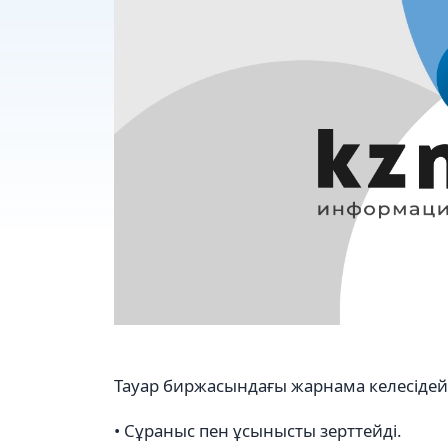
Тауар биржасындағы жарнама келесідей 
• Сұраныс пен ұсынысты зерттейді.