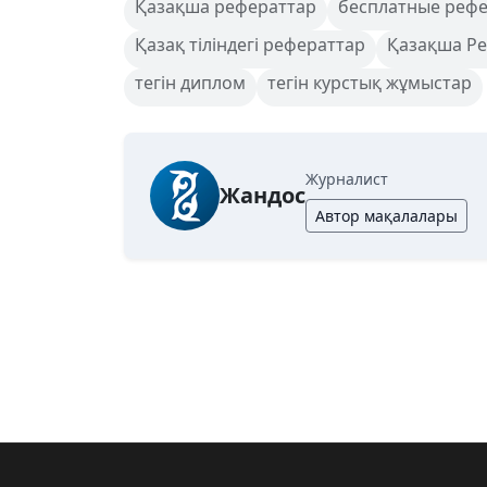
Қазақша рефераттар
бесплатные реф
Қазақ тіліндегі рефераттар
Қазақша Р
тегін диплом
тегін курстық жұмыстар
Журналист
Жандос
Автор мақалалары