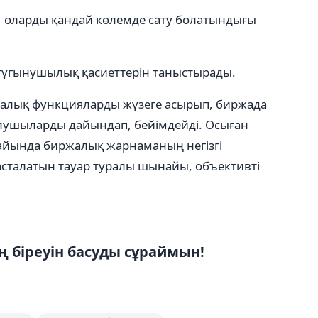
, оларды қандай көлемде сату болатындығы
 тұгынушылық қасиеттерін таныстырады.
калық функцияларды жүзеге асырып, биржада
алушыларды дайындап, бейімдейді. Осыған
айында биржалық жарнаманың негізгі
сталатын тауар туралы шынайы, объективті
 біреуін басуды сұраймын!