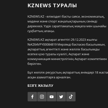
KZNEWS ТУРАЛЫ
KZNEWS.KZ - еліміздегі басты саяси, экономикалық,
мәдени және спорт жаңалықтарының сенімді
дереккөзі. Үздік сараптамалық мақала мен шынайы
сұқбаттың алаңы.
KZNEWS.KZ ақпарат агенттігі 29.12.2023 жылғы
№KZ64VPY00084819 Мерзімді баспасөз басылымын,
ақпараттық агенттікті және желілік басылымды
есепке қою туралы куәлігі, Ақпарат және
коммуникация министрлігінің Ақпарат комитетімен
берілген.
Бұл желілік ресурстың ақпараттық өнімдері 18 жаста
асқан азаматтарға арналған.
БІЗГЕ ЖАЗЫЛУ