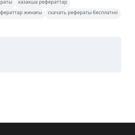
ераты
казакша рефераттар
ефераттар жинағы
скачать рефераты бесплатно