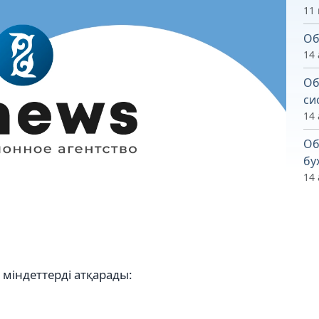
11
Об
14 
Об
си
14 
Об
бу
14 
міндеттерді атқарады: