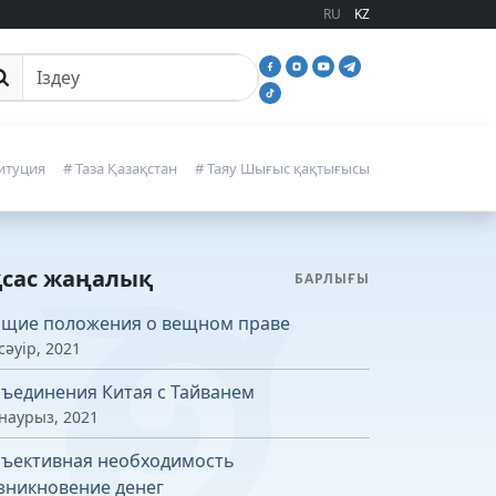
RU
KZ
йттан іздеу
итуция
# Таза Қазақстан
# Таяу Шығыс қақтығысы
қсас жаңалық
БАРЛЫҒЫ
щие положения о вещном праве
сәуір, 2021
ъединения Китая с Тайванем
 наурыз, 2021
ъективная необходимость
зникновение денег