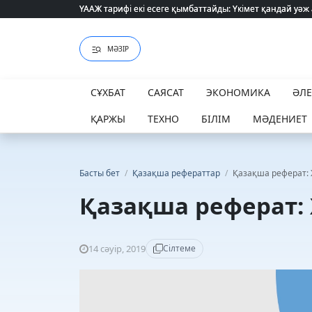
ҮААЖ тарифі екі есеге қымбаттайды: Үкімет қандай уәж
ҮААЖ тарифі екі есеге қымбаттайды: Үкімет қандай уәж
МӘЗІР
СҰХБАТ
САЯСАТ
ЭКОНОМИКА
ӘЛ
ҚАРЖЫ
ТЕХНО
БІЛІМ
МӘДЕНИЕТ
Басты бет
/
Қазақша рефераттар
/
Қазақша реферат:
Қазақша реферат:
14 сәуір, 2019
Сілтеме