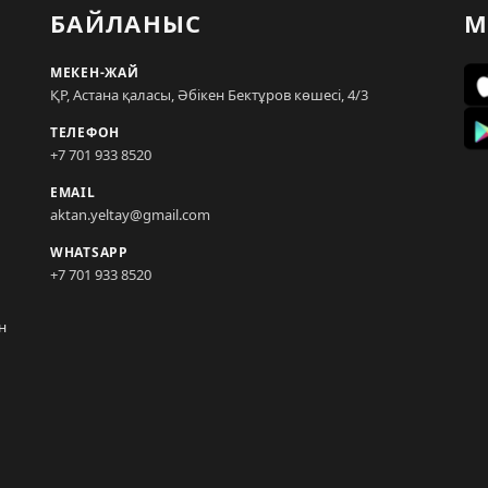
БАЙЛАНЫС
М
МЕКЕН-ЖАЙ
ҚР, Астана қаласы, Әбікен Бектұров көшесі, 4/3
ТЕЛЕФОН
+7 701 933 8520
EMAIL
aktan.yeltay@gmail.com
WHATSAPP
+7 701 933 8520
н