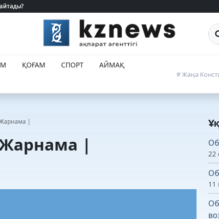
 айтады?
 айтады?
Са
ЕМ
ҚОҒАМ
СПОРТ
АЙМАҚ
# Жаңа Конст
Ұ
 Жарнама |
 Жарнама |
Об
22 
Об
11
Об
во