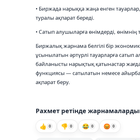
• Биржада нарыққа жаңа енген тауарлар
туралы ақпарат береді.
• Сатып алушыларға өнімдерді, өнімнің
Биржалық жарнама белгілі бір экономи
ұсынылатын әртүрлі тауарларға сатып 
байланысты нарықтық қатынастар жағд
функциясы — сатылатын немесе айырба
ақпарат беру.
Рахмет ретінде жарнамалардың
👍
👎
😂
😡
0
0
0
0