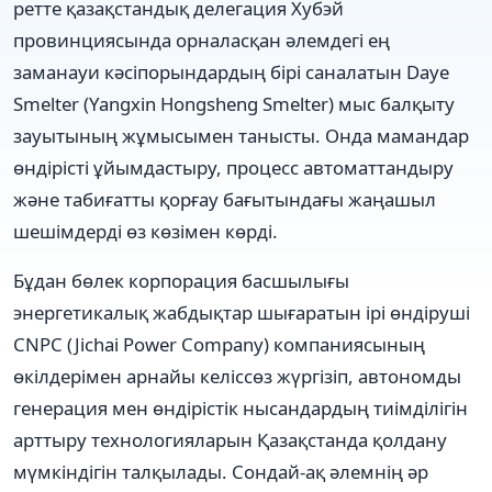
ретте қазақстандық делегация Хубэй
провинциясында орналасқан әлемдегі ең
заманауи кәсіпорындардың бірі саналатын Daye
Smelter (Yangxin Hongsheng Smelter) мыс балқыту
зауытының жұмысымен танысты. Онда мамандар
өндірісті ұйымдастыру, процесс автоматтандыру
және табиғатты қорғау бағытындағы жаңашыл
шешімдерді өз көзімен көрді.
Бұдан бөлек корпорация басшылығы
энергетикалық жабдықтар шығаратын ірі өндіруші
CNPC (Jichai Power Company) компаниясының
өкілдерімен арнайы келіссөз жүргізіп, автономды
генерация мен өндірістік нысандардың тиімділігін
арттыру технологияларын Қазақстанда қолдану
мүмкіндігін талқылады. Сондай-ақ әлемнің әр