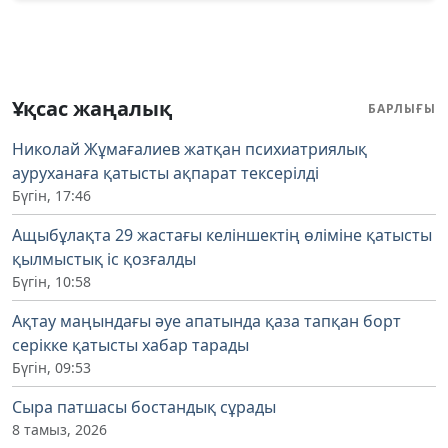
Ұқсас жаңалық
БАРЛЫҒЫ
Николай Жұмағалиев жатқан психиатриялық
ауруханаға қатысты ақпарат тексерілді
Бүгін, 17:46
Ащыбұлақта 29 жастағы келіншектің өліміне қатысты
қылмыстық іс қозғалды
Бүгін, 10:58
Ақтау маңындағы әуе апатында қаза тапқан борт
серікке қатысты хабар тарады
Бүгін, 09:53
Сыра патшасы бостандық сұрады
8 тамыз, 2026