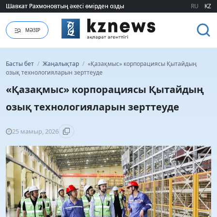
Шавкат Рахмоновтың әкесі өмірден озды
Шавкат Рахмоновтың әкесі өмірден озды
RU
KZ
МӘЗІР
Басты бет
/
Жаңалықтар
/
«Қазақмыс» корпорациясы Қытайдың
озық технологияларын зерттеуде
«Қазақмыс» корпорациясы Қытайдың
озық технологияларын зерттеуде
25 мамыр, 2026