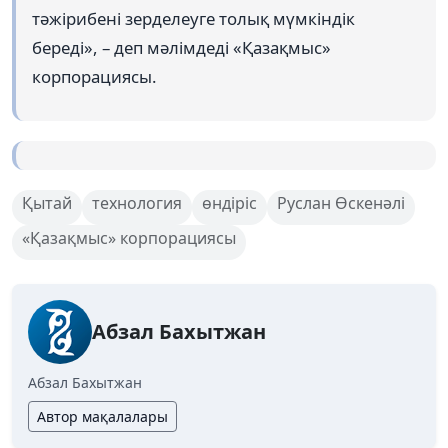
тәжірибені зерделеуге толық мүмкіндік
береді», – деп мәлімдеді «Қазақмыс»
корпорациясы.
Қытай
технология
өндіріс
Руслан Өскенәлі
«Қазақмыс» корпорациясы
Абзал Бахытжан
Абзал Бахытжан
Автор мақалалары