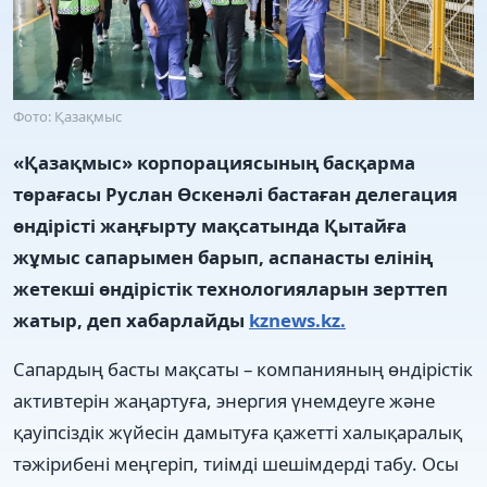
Фото: Қазақмыс
«Қазақмыс» корпорациясының басқарма
төрағасы Руслан Өскенәлі бастаған делегация
өндірісті жаңғырту мақсатында Қытайға
жұмыс сапарымен барып, аспанасты елінің
жетекші өндірістік технологияларын зерттеп
жатыр, деп хабарлайды
kznews.kz.
Сапардың басты мақсаты – компанияның өндірістік
активтерін жаңартуға, энергия үнемдеуге және
қауіпсіздік жүйесін дамытуға қажетті халықаралық
тәжірибені меңгеріп, тиімді шешімдерді табу. Осы