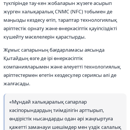
түкпірінде тау-кен жобаларын жүзеге асырып
жүрген халықаралық CNMC (NFC) тобымен де
маңызды кездесу өтіп, тараптар технологиялық
әріптестік орнату және өнеркәсіптік қауіпсіздікті
күшейту мәселелерін қарастырды.
Жұмыс сапарының бағдарламасы аясында
Қытайдың өзге де ірі өнеркәсіптік
компанияларымен және әлеуетті технологиялық
әріптестермен өтетін кездесулер сериясы әлі де
жалғасады.
«Мұндай халықаралық сапарлар
кәсіпорындардың тиімділігін арттырып,
өндірістік нысандарды одан әрі жаңғыртуға
қажетті заманауи шешімдер мен үздік салалық