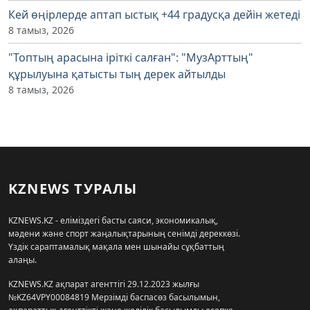
Кей өңірлерде аптап ыстық +44 градусқа дейін жетеді
8 тамыз, 2026
"Топтың арасына іріткі салған": "МузАрттың"
құрылуына қатысты тың дерек айтылды
8 тамыз, 2026
KZNEWS ТУРАЛЫ
KZNEWS.KZ - еліміздегі басты саяси, экономикалық,
мәдени және спорт жаңалықтарының сенімді дереккөзі.
Үздік сараптамалық мақала мен шынайы сұқбаттың
алаңы.
KZNEWS.KZ ақпарат агенттігі 29.12.2023 жылғы
№KZ64VPY00084819 Мерзімді баспасөз басылымын,