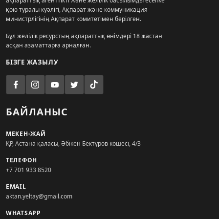
ақпараттық агенттікті және желілік басылымды есепке
қою туралы куәлігі, Ақпарат және коммуникация
министрлігінің Ақпарат комитетімен берілген.
Бұл желілік ресурстың ақпараттық өнімдері 18 жастан
асқан азаматтарға арналған.
БІЗГЕ ЖАЗЫЛУ
БАЙЛАНЫС
МЕКЕН-ЖАЙ
ҚР, Астана қаласы, Әбікен Бектұров көшесі, 4/3
ТЕЛЕФОН
+7 701 933 8520
EMAIL
aktan.yeltay@gmail.com
WHATSAPP