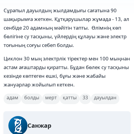
Сұрапыл дауылдың жылдамдығы сағатына 90
шақырымға жеткен. Құтқарушылар жұмада - 13, ал
сенбіде 20 адамның мәйітін тапты. Өлімнің көп
бөлігіне су тасқыны, үйлердің құлауы және электр
тоғының соғуы себеп болды.
Циклон 30 мың электрлік тіректер мен 100 мыңнан
астам ағаштарды қиратты. Бұдан бөлек су тасқыны
кезінде көптеген ешкі, бұғы және жабайы
жануарлар жойылып кеткен.
адам
болды
мерт
қатты
33
дауылдан
Санжар