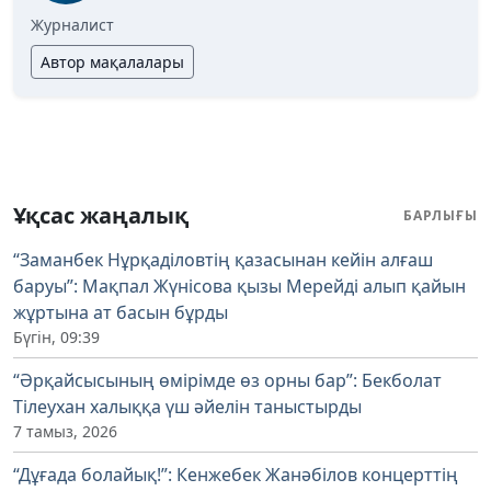
Журналист
Автор мақалалары
Ұқсас жаңалық
БАРЛЫҒЫ
“Заманбек Нұрқаділовтің қазасынан кейін алғаш
баруы”: Мақпал Жүнісова қызы Мерейді алып қайын
жұртына ат басын бұрды
Бүгін, 09:39
“Әрқайсысының өмірімде өз орны бар”: Бекболат
Тілеухан халыққа үш әйелін таныстырды
7 тамыз, 2026
“Дұғада болайық!”: Кенжебек Жанәбілов концерттің