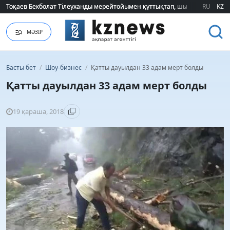
Тоқаев Бекболат Тілеуханды мерейтойымен құттықтап, шығармашылық т
Тоқаев Бекболат Тілеуханды мерейтойымен құттықтап, шығармашылық т
RU
KZ
МӘЗІР
Басты бет
/
Шоу-бизнес
/
Қатты дауылдан 33 адам мерт болды
Қатты дауылдан 33 адам мерт болды
19 қараша, 2018