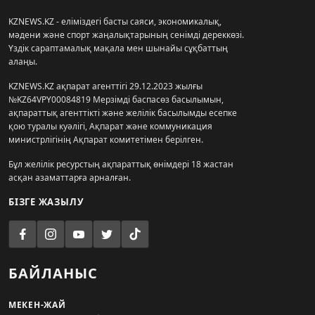
KZNEWS.KZ - еліміздегі басты саяси, экономикалық,
мәдени және спорт жаңалықтарының сенімді дереккөзі.
Үздік сараптамалық мақала мен шынайы сұқбаттың
алаңы.
KZNEWS.KZ ақпарат агенттігі 29.12.2023 жылғы
№KZ64VPY00084819 Мерзімді баспасөз басылымын,
ақпараттық агенттікті және желілік басылымды есепке
қою туралы куәлігі, Ақпарат және коммуникация
министрлігінің Ақпарат комитетімен берілген.
Бұл желілік ресурстың ақпараттық өнімдері 18 жастан
асқан азаматтарға арналған.
БІЗГЕ ЖАЗЫЛУ
БАЙЛАНЫС
МЕКЕН-ЖАЙ