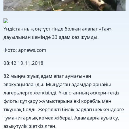
Үндістанның оңтүстігінде болған алапат «Гая»
дауылынан кемінде 33 адам көз жұмды.
Фото: apnews.com
08:42
19.11.2018
82 мыңға жуық адам апат аумағынан
эвакуацияланды. Мыңдаған адамдар арнайы
лагерьлерге жеткізілді. Үндістанның әскери-теңіз
флоты құтқару жұмыстарына екі корабль мен
тікұшақ бөлді. Жергілікті билік зардап шеккендерге
гуманитарлық көмек жіберді. Адамдарға ауыз су,
азық-түлік жеткізілген.