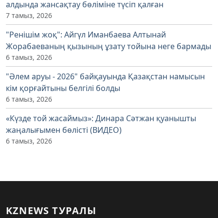
алдында жансақтау бөліміне түсіп қалған
7 тамыз, 2026
"Ренішім жоқ": Айгүл Иманбаева Алтынай
Жорабаеваның қызының ұзату тойына неге бармады
6 тамыз, 2026
"Әлем аруы - 2026" байқауында Қазақстан намысын
кім қорғайтыны белгілі болды
6 тамыз, 2026
«Күзде той жасаймыз»: Динара Сәтжан қуанышты
жаңалығымен бөлісті (ВИДЕО)
6 тамыз, 2026
KZNEWS ТУРАЛЫ